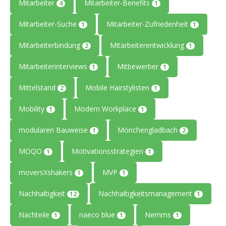
Mitarbeiter
Mitarbeiter-Benefits
4
1
Mitarbeiter-Suche
Mitarbeiter-Zufriedenheit
1
1
Mitarbeiterbindung
Mitarbeiterentwicklung
2
1
Mitarbeiterinterviews
Mitbewerber
1
1
Mittelstand
Mobile Hairstylisten
2
1
Mobility
Modern Workplace
1
1
modularen Bauweise
Mönchengladbach
1
2
MOQO
Motivationsstrategien
1
1
moversXshakers
MVP
1
1
Nachhaltigkeit
Nachhaltigkeitsmanagement
12
1
Nachteile
naeco blue
Nemms
1
1
1