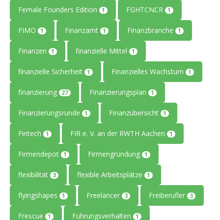
Female Founders Edition
FGHTCNCR
1
1
FIMO
Finanzamt
Finanzbranche
1
1
1
Finanzen
finanzielle Mittel
1
1
finanzielle Sicherheit
Finanzielles Wachstum
1
1
finanzierung
Finanzierungsplan
27
1
Finanzierungsrunde
Finanzübersicht
1
1
Fintech
FIR e. V. an der RWTH Aachen
1
1
Firmendepot
Firmengründung
1
1
flexibilität
flexible Arbeitsplätze
3
1
flyingshapes
Freelancer
Freiberufler
1
3
3
Frescue
Führungsverhalten
1
1