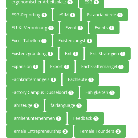
ergonomischer Arbeitsplatz
ESG
1
1
ESG-Reporting
eSIM
Estancia Verde
1
1
1
EU-KI-Verordnung
Event
Events
1
3
1
Excel-Tabellen
Existenzangst
1
1
Existenzgründung
Exit
Exit-Strategien
1
1
1
Expansion
Export
Fachkräftemangel
1
1
1
Fachkräftemangels
Fachleute
1
1
Factory Campus Düsseldorf
Fähigkeiten
1
1
Fahrzeuge
fairlanguage
1
1
Familienunternehmen
Feedback
1
1
Female Entrepreneurship
Female Founders
2
3