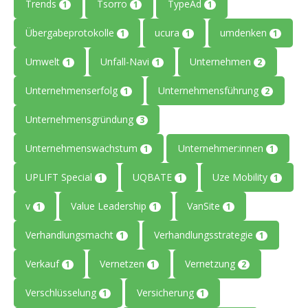
Trends
Tsorro
TypeAd
1
1
1
Übergabeprotokolle
ucura
umdenken
1
1
1
Umwelt
Unfall-Navi
Unternehmen
1
1
2
Unternehmenserfolg
Unternehmensführung
1
2
Unternehmensgründung
3
Unternehmenswachstum
Unternehmer:innen
1
1
UPLIFT Special
UQBATE
Uze Mobility
1
1
1
v
Value Leadership
VanSite
1
1
1
Verhandlungsmacht
Verhandlungsstrategie
1
1
Verkauf
Vernetzen
Vernetzung
1
1
2
Verschlüsselung
Versicherung
1
1