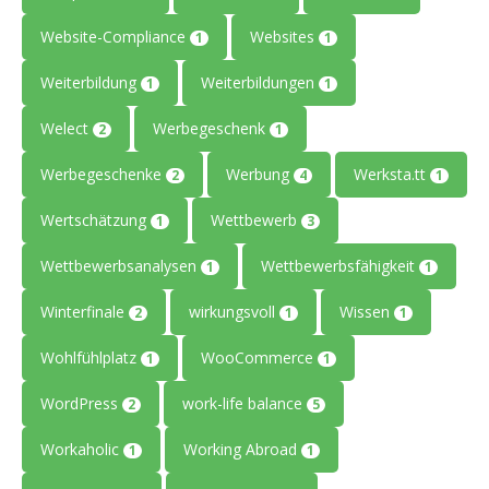
Website-Compliance
Websites
1
1
Weiterbildung
Weiterbildungen
1
1
Welect
Werbegeschenk
2
1
Werbegeschenke
Werbung
Werksta.tt
2
4
1
Wertschätzung
Wettbewerb
1
3
Wettbewerbsanalysen
Wettbewerbsfähigkeit
1
1
Winterfinale
wirkungsvoll
Wissen
2
1
1
Wohlfühlplatz
WooCommerce
1
1
WordPress
work-life balance
2
5
Workaholic
Working Abroad
1
1