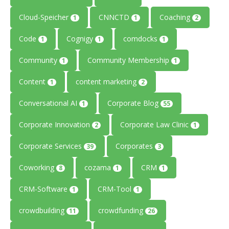
Cloud-Speicher
CNNCTD
Coaching
1
1
2
Code
Cognigy
comdocks
1
1
1
Community
Community Membership
1
1
Content
content marketing
1
2
Conversational AI
Corporate Blog
1
55
Corporate Innovation
Corporate Law Clinic
2
1
Corporate Services
Corporates
39
3
Coworking
cozama
CRM
8
1
1
CRM-Software
CRM-Tool
1
1
crowdbuilding
crowdfunding
11
26