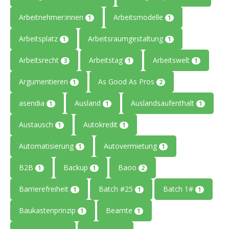
Arbeitnehmer:innen
Arbeitsmodelle
1
1
Arbeitsplatz
Arbeitsraumgestaltung
1
1
Arbeitsrecht
Arbeitstag
Arbeitswelt
3
1
1
Argumentieren
As Good As Pros
1
2
asendia
Ausland
Auslandsaufenthalt
1
1
1
Austausch
Autokredit
1
1
Automatisierung
Autovermietung
1
1
B2B
Backup
Baoo
1
1
2
Barrierefreiheit
Batch #25
Batch 1#
1
1
1
Baukastenprinzip
Beamte
1
1