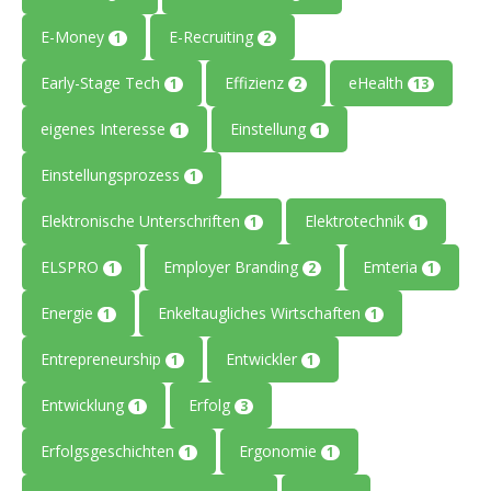
E-Money
E-Recruiting
1
2
Early-Stage Tech
Effizienz
eHealth
1
2
13
eigenes Interesse
Einstellung
1
1
Einstellungsprozess
1
Elektronische Unterschriften
Elektrotechnik
1
1
ELSPRO
Employer Branding
Emteria
1
2
1
Energie
Enkeltaugliches Wirtschaften
1
1
Entrepreneurship
Entwickler
1
1
Entwicklung
Erfolg
1
3
Erfolgsgeschichten
Ergonomie
1
1