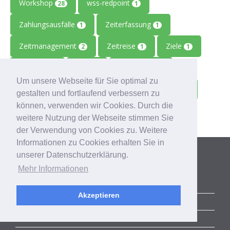
Workshop
wss-redpoint
28
1
Zahlungsausfälle
Zeiterfassung
1
1
Zeitmanagement
Zeitreise
Ziele
2
1
1
Zolitron
Zoll
Zollwissen
1
1
1
Um unsere Webseite für Sie optimal zu
Zoom
Zukunft
Zulieferbetriebe
1
1
1
gestalten und fortlaufend verbessern zu
können, verwenden wir Cookies. Durch die
Zusammenarbeit
1
weitere Nutzung der Webseite stimmen Sie
der Verwendung von Cookies zu. Weitere
Informationen zu Cookies erhalten Sie in
Kategorien
unserer Datenschutzerklärung.
Mehr Informationen
ALLE BLOGBEITRÄGE
Akzeptieren
ERFOLGSGESCHICHTEN
ACCELERATOR