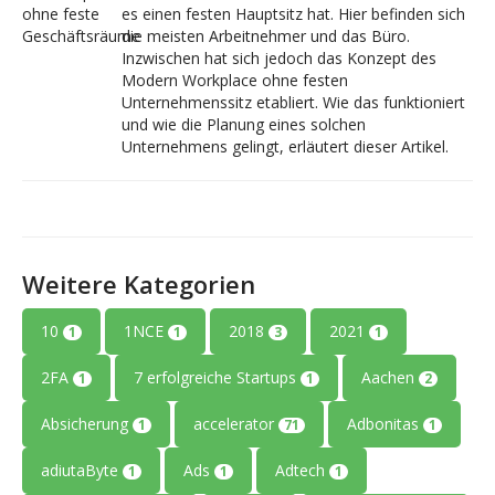
es einen festen Hauptsitz hat. Hier befinden sich
die meisten Arbeitnehmer und das Büro.
Inzwischen hat sich jedoch das Konzept des
Modern Workplace ohne festen
Unternehmenssitz etabliert. Wie das funktioniert
und wie die Planung eines solchen
Unternehmens gelingt, erläutert dieser Artikel.
Weitere Kategorien
10
1NCE
2018
2021
1
1
3
1
2FA
7 erfolgreiche Startups
Aachen
1
1
2
Absicherung
accelerator
Adbonitas
1
71
1
adiutaByte
Ads
Adtech
1
1
1