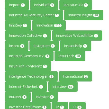
Import
individuell
Industrie 4.0
1
1
1
Industrie 4.0 Maturity Center
Industry Insight
1
10
InnoSep
Innovation
1
110
Innovation Collective
innovative Webauftritte
1
1
Insoro
Instagram
InstantHelp
1
1
1
InsurLab Germany e.V.
InsurTech
1
28
InsurTech Konferenz
1
intelligente Technologien
International
1
2
Internet-Sicherheit
Interview
1
66
Intranet
Investor
1
1
Investor Data Room
IP
IT
1
1
4