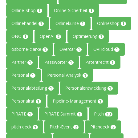
Online-Shop
Online-Sicherheit
1
1
Onlinehandel
Onlinekurse
Onlineshop
1
1
1
ONO
OpenAI
Optimierung
1
2
1
osborne-clarke
Overcar
OVHcloud
1
1
1
Partner
Passwörter
Patentrecht
1
1
1
Personal
Personal Analytik
1
1
Personalabteilung
Personalentwicklung
1
1
Personalrat
Pipeline-Management
1
1
PIRATE
PIRATE Summit
Pitch
1
1
13
pitch deck
Pitch-Event
Pitchdeck
1
2
2