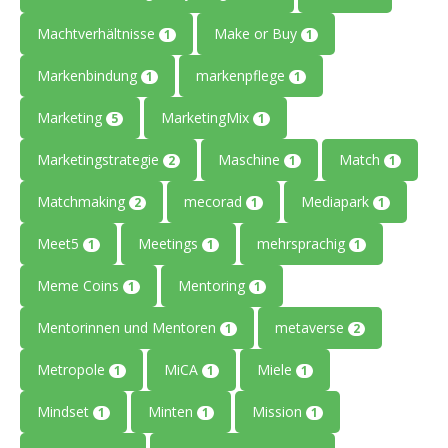
Machtverhältnisse
Make or Buy
1
1
Markenbindung
markenpflege
1
1
Marketing
MarketingMix
5
1
Marketingstrategie
Maschine
Match
2
1
1
Matchmaking
mecorad
Mediapark
2
1
1
Meet5
Meetings
mehrsprachig
1
1
1
Meme Coins
Mentoring
1
1
Mentorinnen und Mentoren
metaverse
1
2
Metropole
MiCA
Miele
1
1
1
Mindset
Minten
Mission
1
1
1