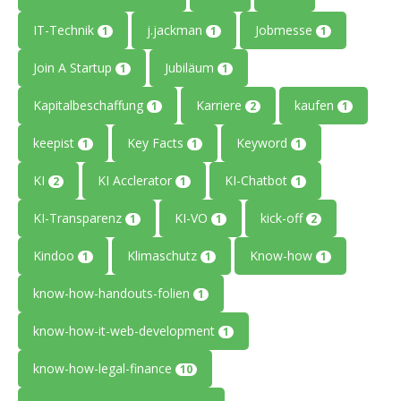
IT-Technik
j.jackman
Jobmesse
1
1
1
Join A Startup
Jubiläum
1
1
Kapitalbeschaffung
Karriere
kaufen
1
2
1
keepist
Key Facts
Keyword
1
1
1
KI
KI Acclerator
KI-Chatbot
2
1
1
KI-Transparenz
KI-VO
kick-off
1
1
2
Kindoo
Klimaschutz
Know-how
1
1
1
know-how-handouts-folien
1
know-how-it-web-development
1
know-how-legal-finance
10