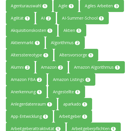
Agenturauswahl
Agile
Agiles Arbeiten
1
1
3
Agilität
AI
AI-Summer-School
1
2
1
Akquisitionskosten
Aktien
1
1
Aktienmarkt
Algorithmus
1
2
Altersstereotype
Altersvorsorge
1
1
Alumni
Amazon
Amazon Algorithmus
2
2
1
Amazon FBA
Amazon Listings
2
1
Anerkennung
Angestellte
1
1
Anlegerdatenraum
aparkado
1
1
App-Entwicklung
Arbeitgeber
1
1
Arbeitgeberattraktivität
Arbeitgeberpflichten
1
1