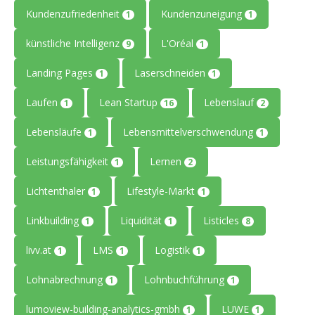
Kundenzufriedenheit
Kundenzuneigung
1
1
künstliche Intelligenz
L'Oréal
9
1
Landing Pages
Laserschneiden
1
1
Laufen
Lean Startup
Lebenslauf
1
16
2
Lebensläufe
Lebensmittelverschwendung
1
1
Leistungsfähigkeit
Lernen
1
2
Lichtenthaler
Lifestyle-Markt
1
1
Linkbuilding
Liquidität
Listicles
1
1
8
livv.at
LMS
Logistik
1
1
1
Lohnabrechnung
Lohnbuchführung
1
1
lumoview-building-analytics-gmbh
LUWE
1
1