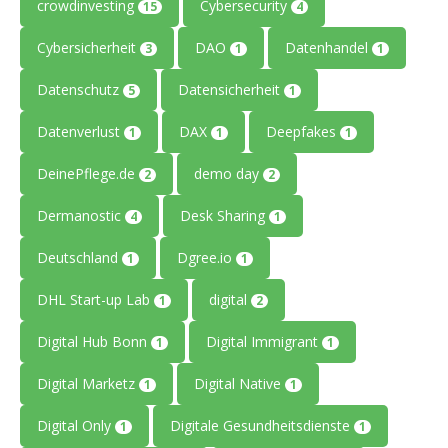
crowdinvesting
Cybersecurity
15
4
Cybersicherheit
DAO
Datenhandel
3
1
1
Datenschutz
Datensicherheit
5
1
Datenverlust
DAX
Deepfakes
1
1
1
DeinePflege.de
demo day
2
2
Dermanostic
Desk Sharing
4
1
Deutschland
Dgree.io
1
1
DHL Start-up Lab
digital
1
2
Digital Hub Bonn
Digital Immigrant
1
1
Digital Marketz
Digital Native
1
1
Digital Only
Digitale Gesundheitsdienste
1
1