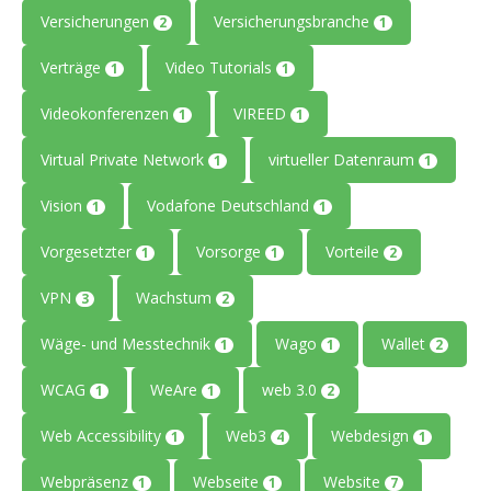
Versicherungen
Versicherungsbranche
2
1
Verträge
Video Tutorials
1
1
Videokonferenzen
VIREED
1
1
Virtual Private Network
virtueller Datenraum
1
1
Vision
Vodafone Deutschland
1
1
Vorgesetzter
Vorsorge
Vorteile
1
1
2
VPN
Wachstum
3
2
Wäge- und Messtechnik
Wago
Wallet
1
1
2
WCAG
WeAre
web 3.0
1
1
2
Web Accessibility
Web3
Webdesign
1
4
1
Webpräsenz
Webseite
Website
1
1
7