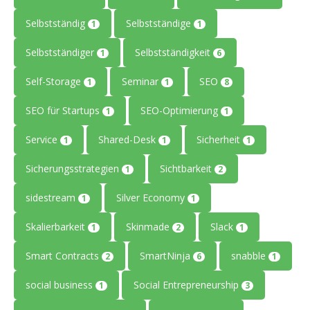
Selbstständig
Selbstständige
1
1
Selbstständiger
Selbstständigkeit
1
6
Self-Storage
Seminar
SEO
1
1
8
SEO für Startups
SEO-Optimierung
1
1
Service
Shared-Desk
Sicherheit
1
1
1
Sicherungsstrategien
Sichtbarkeit
1
2
sidestream
Silver Economy
1
1
Skalierbarkeit
Skinmade
Slack
1
2
1
Smart Contracts
SmartNinja
snabble
2
6
1
social business
Social Entrepreneurship
1
3