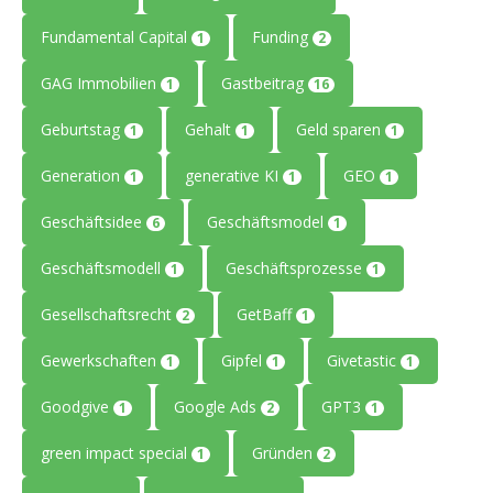
Fundamental Capital
Funding
1
2
GAG Immobilien
Gastbeitrag
1
16
Geburtstag
Gehalt
Geld sparen
1
1
1
Generation
generative KI
GEO
1
1
1
Geschäftsidee
Geschäftsmodel
6
1
Geschäftsmodell
Geschäftsprozesse
1
1
Gesellschaftsrecht
GetBaff
2
1
Gewerkschaften
Gipfel
Givetastic
1
1
1
Goodgive
Google Ads
GPT3
1
2
1
green impact special
Gründen
1
2