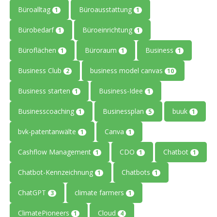
Büroalltag
Büroausstattung
1
1
Bürobedarf
Büroeinrichtung
1
1
Büroflächen
Büroraum
Business
1
1
1
Business Club
business model canvas
2
10
Business starten
Business-Idee
1
1
Businesscoaching
Businessplan
buuk
1
5
1
bvk-patentanwälte
Canva
1
1
Cashflow Management
CDO
Chatbot
1
1
1
Chatbot-Kennzeichnung
Chatbots
1
1
ChatGPT
climate farmers
3
1
ClimatePioneers
Cloud
1
4