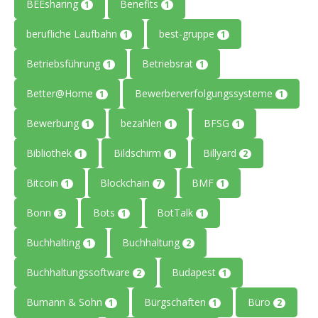
BEEsharing
Benefits
1
1
berufliche Laufbahn
best-gruppe
1
1
Betriebsführung
Betriebsrat
1
1
Better@Home
Bewerberverfolgungssysteme
1
1
Bewerbung
bezahlen
BFSG
1
1
1
Bibliothek
Bildschirm
Billyard
1
1
2
Bitcoin
Blockchain
BMF
1
7
1
Bonn
Bots
BotTalk
3
1
1
Buchhalting
Buchhaltung
1
2
Buchhaltungssoftware
Budapest
2
1
Bumann & Sohn
Bürgschaften
Büro
1
1
2