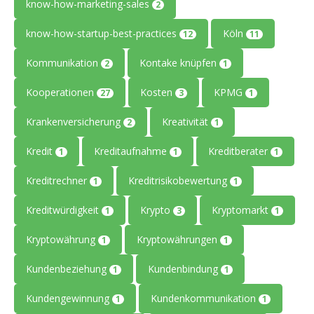
know-how-marketing-sales
2
know-how-startup-best-practices
Köln
12
11
Kommunikation
Kontake knüpfen
2
1
Kooperationen
Kosten
KPMG
27
3
1
Krankenversicherung
Kreativität
2
1
Kredit
Kreditaufnahme
Kreditberater
1
1
1
Kreditrechner
Kreditrisikobewertung
1
1
Kreditwürdigkeit
Krypto
Kryptomarkt
1
3
1
Kryptowährung
Kryptowährungen
1
1
Kundenbeziehung
Kundenbindung
1
1
Kundengewinnung
Kundenkommunikation
1
1