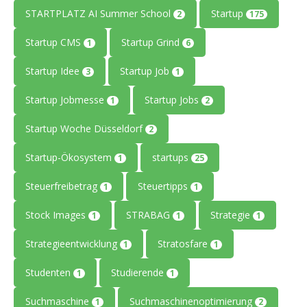
STARTPLATZ AI Summer School
Startup
2
175
Startup CMS
Startup Grind
1
6
Startup Idee
Startup Job
3
1
Startup Jobmesse
Startup Jobs
1
2
Startup Woche Düsseldorf
2
Startup-Ökosystem
startups
1
25
Steuerfreibetrag
Steuertipps
1
1
Stock Images
STRABAG
Strategie
1
1
1
Strategieentwicklung
Stratosfare
1
1
Studenten
Studierende
1
1
Suchmaschine
Suchmaschinenoptimierung
1
2