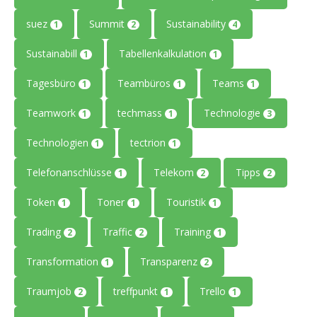
suez
Summit
Sustainability
1
2
4
Sustainabill
Tabellenkalkulation
1
1
Tagesbüro
Teambüros
Teams
1
1
1
Teamwork
techmass
Technologie
1
1
3
Technologien
tectrion
1
1
Telefonanschlüsse
Telekom
Tipps
1
2
2
Token
Toner
Touristik
1
1
1
Trading
Traffic
Training
2
2
1
Transformation
Transparenz
1
2
Traumjob
treffpunkt
Trello
2
1
1