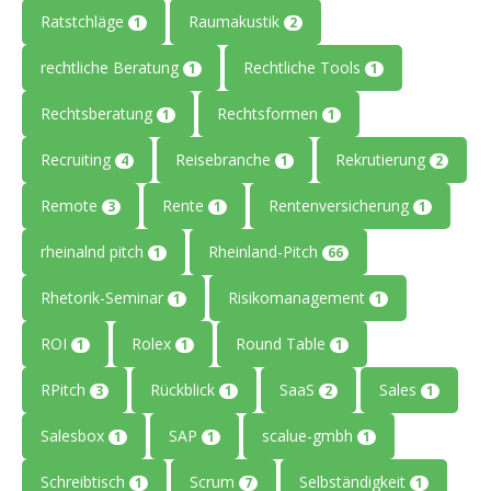
Ratstchläge
Raumakustik
1
2
rechtliche Beratung
Rechtliche Tools
1
1
Rechtsberatung
Rechtsformen
1
1
Recruiting
Reisebranche
Rekrutierung
4
1
2
Remote
Rente
Rentenversicherung
3
1
1
rheinalnd pitch
Rheinland-Pitch
1
66
Rhetorik-Seminar
Risikomanagement
1
1
ROI
Rolex
Round Table
1
1
1
RPitch
Rückblick
SaaS
Sales
3
1
2
1
Salesbox
SAP
scalue-gmbh
1
1
1
Schreibtisch
Scrum
Selbständigkeit
1
7
1