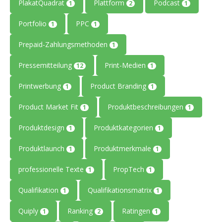
PlakatQuadrat
Plattform
Podcast
1
2
1
Portfolio
PPC
1
1
Prepaid-Zahlungsmethoden
1
Pressemitteilung
Print-Medien
12
1
Printwerbung
Product Branding
1
1
Product Market Fit
Produktbeschreibungen
1
1
Produktdesign
Produktkategorien
1
1
Produktlaunch
Produktmerkmale
1
1
professionelle Texte
PropTech
1
1
Qualifikation
Qualifikationsmatrix
1
1
Quiply
Ranking
Ratingen
1
2
1