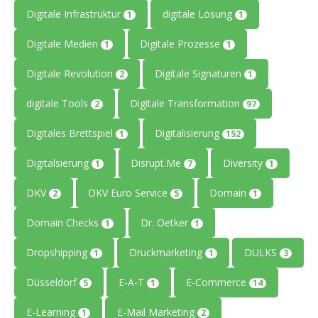
Digitale Infrastruktur
digitale Lösung
1
1
Digitale Medien
Digitale Prozesse
1
1
Digitale Revolution
Digitale Signaturen
2
1
digitale Tools
Digitale Transformation
2
97
Digitales Brettspiel
Digitalisierung
1
152
Digitalsierung
Disrupt.Me
Diversity
1
7
1
DKV
DKV Euro Service
Domain
2
5
1
Domain Checks
Dr. Oetker
1
1
Dropshipping
Druckmarketing
DULKS
1
1
3
Düsseldorf
E-A-T
E-Commerce
5
1
14
E-Learning
E-Mail Marketing
1
2