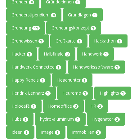
Gründer
Gründer:innen
4
1
Gründerstipendium
Grundlagen
4
1
Gründung
Gründungskonzept
11
1
Grundwissen
Grußkarte
Hackathon
1
1
1
Hacker
Halbfinale
Handwerk
1
3
1
Handwerk Connected
Handwerkssoftware
1
1
Happy Rebels
Headhunter
1
1
Hendrik Lennarz
Heuremo
Highlights
1
1
1
Holocafé
Homeoffice
HR
1
3
2
Hubs
hydro-aluminium
Hygenator
1
1
2
Ideen
Image
Immobilien
1
1
2