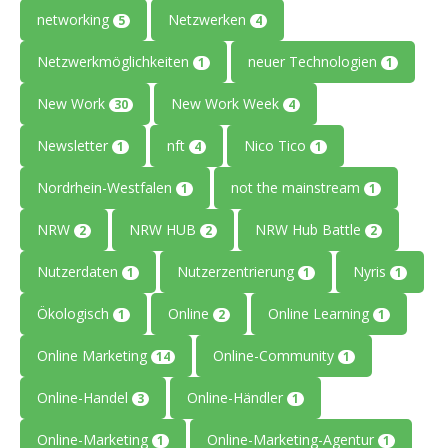
networking
Netzwerken
5
4
Netzwerkmöglichkeiten
neuer Technologien
1
1
New Work
New Work Week
30
4
Newsletter
nft
Nico Tico
1
4
1
Nordrhein-Westfalen
not the mainstream
1
1
NRW
NRW HUB
NRW Hub Battle
2
2
2
Nutzerdaten
Nutzerzentrierung
Nyris
1
1
1
Ökologisch
Online
Online Learning
1
2
1
Online Marketing
Online-Community
14
1
Online-Handel
Online-Händler
3
1
Online-Marketing
Online-Marketing-Agentur
1
1