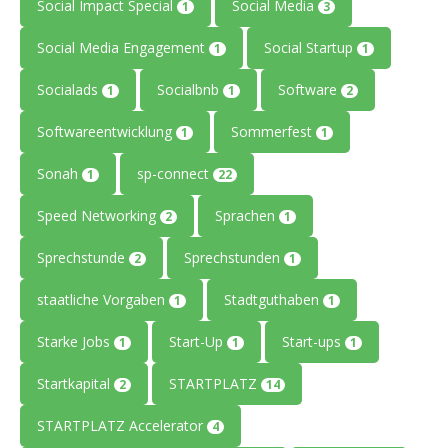
Social Impact Special
Social Media
1
3
Social Media Engagement
Social Startup
1
1
Socialads
Socialbnb
Software
1
1
2
Softwareentwicklung
Sommerfest
1
1
Sonah
sp-connect
1
22
Speed Networking
Sprachen
2
1
Sprechstunde
Sprechstunden
2
1
staatliche Vorgaben
Stadtguthaben
1
1
Starke Jobs
Start-Up
Start-ups
1
1
1
Startkapital
STARTPLATZ
2
14
STARTPLATZ Accelerator
4