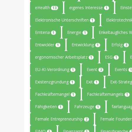
eHealth
eigenes Interesse
Einste
13
1
Elektronische Unterschriften
Elektrotechn
1
Emteria
Energie
Enkeltaugliches 
1
1
Entwickler
Entwicklung
Erfolg
1
1
3
ergonomischer Arbeitsplatz
ESG
1
1
EU-KI-Verordnung
Event
Events
1
3
1
Existenzgründung
Exit
Exit-Strate
1
1
Fachkräftemangel
Fachkräftemangels
1
1
Fähigkeiten
Fahrzeuge
fairlangu
1
1
Female Entrepreneurship
Female Founde
2
FIMO
Finanzamt
Finanzbranche
1
1