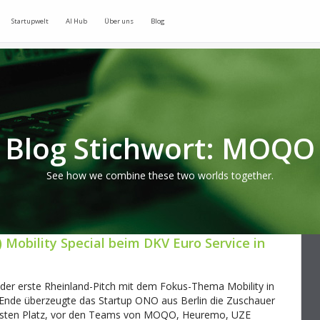
Startupwelt
AI Hub
Über uns
Blog
Blog Stichwort: MOQO
See how we combine these two worlds together.
Mobility Special beim DKV Euro Service in
er erste Rheinland-Pitch mit dem Fokus-Thema Mobility in
m Ende überzeugte das Startup ONO aus Berlin die Zuschauer
 ersten Platz, vor den Teams von MOQO, Heuremo, UZE