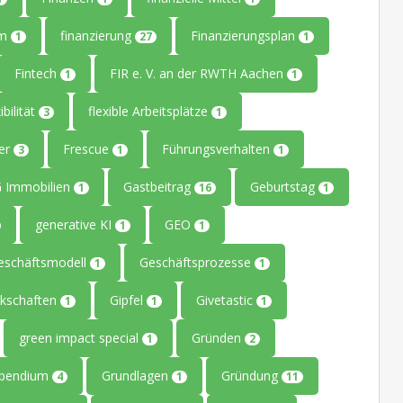
um
finanzierung
Finanzierungsplan
1
27
1
Fintech
FIR e. V. an der RWTH Aachen
1
1
ibilität
flexible Arbeitsplätze
3
1
ler
Frescue
Führungsverhalten
3
1
1
 Immobilien
Gastbeitrag
Geburtstag
1
16
1
generative KI
GEO
1
1
eschäftsmodell
Geschäftsprozesse
1
1
kschaften
Gipfel
Givetastic
1
1
1
green impact special
Gründen
1
2
ipendium
Grundlagen
Gründung
4
1
11