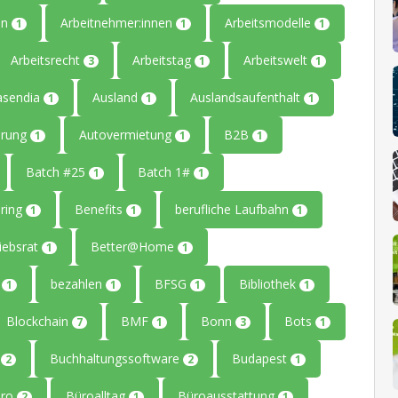
en
Arbeitnehmer:innen
Arbeitsmodelle
1
1
1
Arbeitsrecht
Arbeitstag
Arbeitswelt
3
1
1
asendia
Ausland
Auslandsaufenthalt
1
1
1
erung
Autovermietung
B2B
1
1
1
Batch #25
Batch 1#
1
1
ring
Benefits
berufliche Laufbahn
1
1
1
iebsrat
Better@Home
1
1
g
bezahlen
BFSG
Bibliothek
1
1
1
1
Blockchain
BMF
Bonn
Bots
7
1
3
1
g
Buchhaltungssoftware
Budapest
2
2
1
üro
Büroalltag
Büroausstattung
2
1
1