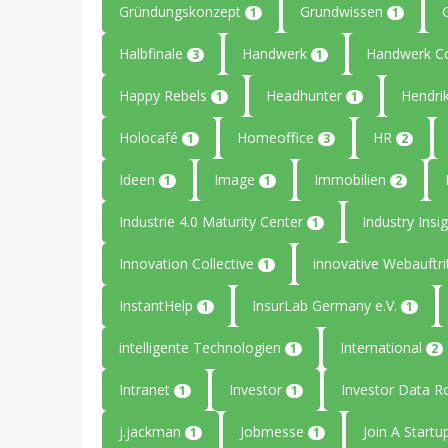
Gründungskonzept
Grundwissen
1
1
Halbfinale
Handwerk
Handwerk C
3
1
Happy Rebels
Headhunter
Hendri
1
1
Holocafé
Homeoffice
HR
1
3
2
Ideen
Image
Immobilien
1
1
2
Industrie 4.0 Maturity Center
Industry Insi
1
Innovation Collective
innovative Webauftri
1
InstantHelp
InsurLab Germany e.V.
1
1
intelligente Technologien
International
1
2
Intranet
Investor
Investor Data 
1
1
j.jackman
Jobmesse
Join A Start
1
1