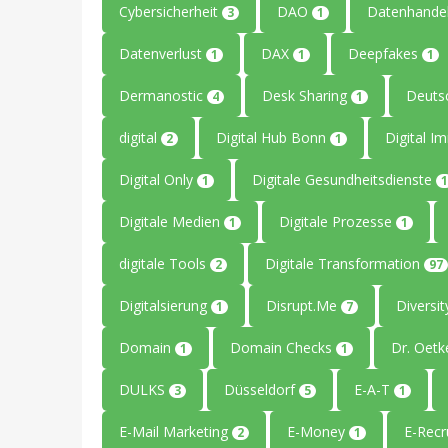
Cybersicherheit
DAO
Datenhande
3
1
Datenverlust
DAX
Deepfakes
1
1
1
Dermanostic
Desk Sharing
Deuts
4
1
digital
Digital Hub Bonn
Digital I
2
1
Digital Only
Digitale Gesundheitsdienste
1
1
Digitale Medien
Digitale Prozesse
1
1
digitale Tools
Digitale Transformation
2
97
Digitalsierung
Disrupt.Me
Diversi
1
7
Domain
Domain Checks
Dr. Oetk
1
1
DULKS
Düsseldorf
E-A-T
3
5
1
E-Mail Marketing
E-Money
E-Recr
2
1