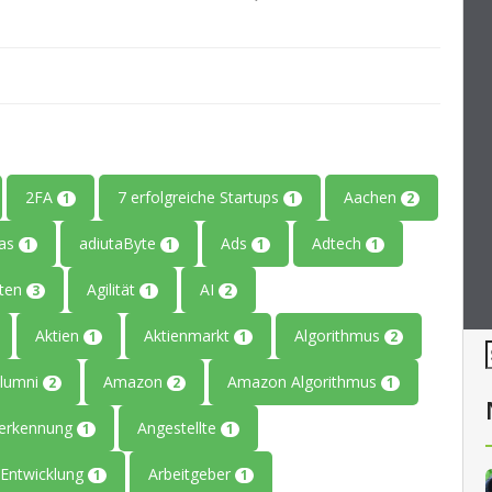
2FA
7 erfolgreiche Startups
Aachen
1
1
2
tas
adiutaByte
Ads
Adtech
1
1
1
1
iten
Agilität
AI
3
1
2
Aktien
Aktienmarkt
Algorithmus
1
1
2
lumni
Amazon
Amazon Algorithmus
2
2
1
erkennung
Angestellte
1
1
Entwicklung
Arbeitgeber
1
1