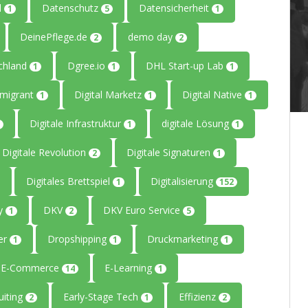
l
Datenschutz
Datensicherheit
1
5
1
DeinePflege.de
demo day
2
2
chland
Dgree.io
DHL Start-up Lab
1
1
1
mmigrant
Digital Marketz
Digital Native
1
1
1
Digitale Infrastruktur
digitale Lösung
1
1
Digitale Revolution
Digitale Signaturen
2
1
Digitales Brettspiel
Digitalisierung
1
152
ty
DKV
DKV Euro Service
1
2
5
er
Dropshipping
Druckmarketing
1
1
1
E-Commerce
E-Learning
14
1
uiting
Early-Stage Tech
Effizienz
2
1
2