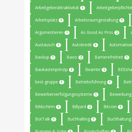
Arbeitgeberattraktivität
Arbeitgeberpflicht
1
Arbeitsplatz
Arbeitsraumgestaltung
1
1
Argumentieren
As Good As Pros
1
2
Austausch
Autokredit
Automatisi
1
1
Backup
Baoo
Barrierefreiheit
1
2
1
Baukastenprinzip
Beamte
BEEsha
1
1
best-gruppe
Betriebsführung
Betr
1
1
Bewerberverfolgungssysteme
Bewerbun
1
Bildschirm
Billyard
Bitcoin
1
2
1
BotTalk
Buchhalting
Buchhaltun
1
1
Bumann & Sohn
Bürgschaften
B
1
1