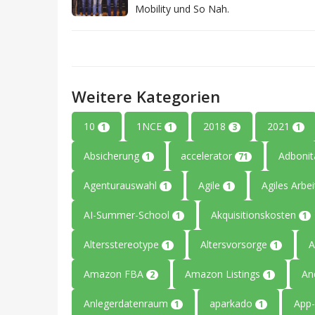
Mobility und So Nah.
Weitere Kategorien
10
1NCE
2018
2021
1
1
3
1
Absicherung
accelerator
Adboni
1
71
Agenturauswahl
Agile
Agiles Arbe
1
1
AI-Summer-School
Akquisitionskosten
1
1
Altersstereotype
Altersvorsorge
A
1
1
Amazon FBA
Amazon Listings
An
2
1
Anlegerdatenraum
aparkado
App-
1
1