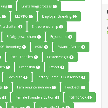
llung
Einstellungsprozess
1
1
ik
ELSPRO
Employer Branding
1
1
2
Wirtschaften
Entrepreneurship
1
1
Erfolgsgeschichten
Ergonomie
1
1
ESG-Reporting
eSIM
Estancia Verde
1
1
1
Excel-Tabellen
Existenzangst
1
1
gien
Expansion
Export
1
1
1
Fachleute
Factory Campus Düsseldorf
1
1
age
Familienunternehmen
Feedback
1
1
1
rs
Female Founders Edition
FGHTCNCR
3
1
1
Finanzen
finanzielle Mittel
1
1
1