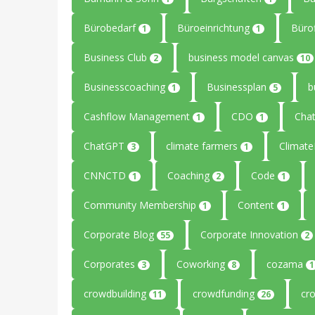
Bürobedarf
Büroeinrichtung
Büro
1
1
Business Club
business model canvas
2
10
Businesscoaching
Businessplan
b
1
5
Cashflow Management
CDO
Cha
1
1
ChatGPT
climate farmers
Climat
3
1
CNNCTD
Coaching
Code
1
2
1
Community Membership
Content
1
1
Corporate Blog
Corporate Innovation
55
2
Corporates
Coworking
cozama
3
8
1
crowdbuilding
crowdfunding
cr
11
26