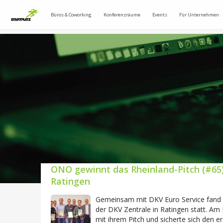
Büros & Coworking
Konferenzräume
Events
Für Unternehmen
ONO gewinnt das Rheinland-Pitch (#65) 
Ratingen
Gemeinsam mit DKV Euro Service fand d
der DKV Zentrale in Ratingen statt. A
mit ihrem Pitch und sicherte sich den