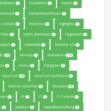
Grußkarte
Hackathon
Hacker
1
1
1
onnected
Handwerkssoftware
1
1
k Lennarz
Heuremo
Highlights
1
1
1
Hubs
hydro-aluminium
Hygenator
1
1
2
Import
individuell
Industrie 4.0
1
1
1
ght
InnoSep
Innovation
10
1
110
tte
Insoro
Instagram
1
1
1
InsurTech
InsurTech Konferenz
28
1
Internet-Sicherheit
Interview
1
66
Room
IP
IT
IT-Technik
1
1
4
1
up
Jubiläum
Kapitalbeschaffung
1
1
1