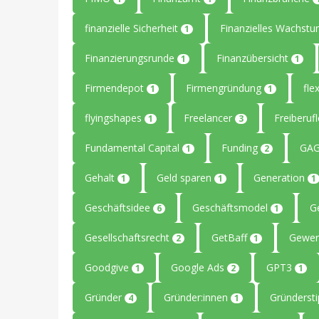
finanzielle Sicherheit
Finanzielles Wachst
1
Finanzierungsrunde
Finanzübersicht
1
1
Firmendepot
Firmengründung
flex
1
1
flyingshapes
Freelancer
Freiberuf
1
3
Fundamental Capital
Funding
GAG
1
2
Gehalt
Geld sparen
Generation
1
1
1
Geschäftsidee
Geschäftsmodel
G
6
1
Gesellschaftsrecht
GetBaff
Gewer
2
1
Goodgive
Google Ads
GPT3
1
2
1
Gründer
Gründer:innen
Gründerst
4
1