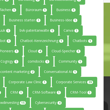
flächen
Büroraum
Business
1
1
1
Business starten
Business-Idee
1
1
uuk
bvk-patentanwälte
Canva
1
1
1
tbot
Chatbot-Kennzeichnung
Chatbots
1
1
1
ePioneers
Cloud
Cloud-Speicher
1
4
1
Cognigy
comdocks
Community
1
1
1
content marketing
Conversational AI
2
1
Corporate Law Clinic
Corporate Services
1
39
CRM
CRM-Software
CRM-Tool
1
1
1
owdinvesting
Cybersecurity
15
4