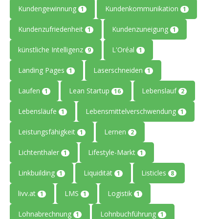
Kundengewinnung
Kundenkommunikation
1
1
Kundenzufriedenheit
Kundenzuneigung
1
1
künstliche Intelligenz
L'Oréal
9
1
Landing Pages
Laserschneiden
1
1
Laufen
Lean Startup
Lebenslauf
1
16
2
Lebensläufe
Lebensmittelverschwendung
1
1
Leistungsfähigkeit
Lernen
1
2
Lichtenthaler
Lifestyle-Markt
1
1
Linkbuilding
Liquidität
Listicles
1
1
8
livv.at
LMS
Logistik
1
1
1
Lohnabrechnung
Lohnbuchführung
1
1