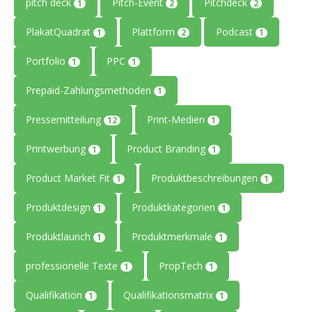
pitch deck
Pitch-Event
Pitchdeck
1
2
2
PlakatQuadrat
Plattform
Podcast
1
2
1
Portfolio
PPC
1
1
Prepaid-Zahlungsmethoden
1
Pressemitteilung
Print-Medien
12
1
Printwerbung
Product Branding
1
1
Product Market Fit
Produktbeschreibungen
1
1
Produktdesign
Produktkategorien
1
1
Produktlaunch
Produktmerkmale
1
1
professionelle Texte
PropTech
1
1
Qualifikation
Qualifikationsmatrix
1
1