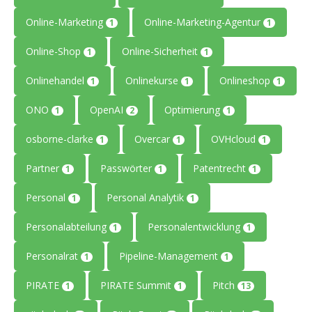
Online-Marketing
Online-Marketing-Agentur
1
1
Online-Shop
Online-Sicherheit
1
1
Onlinehandel
Onlinekurse
Onlineshop
1
1
1
ONO
OpenAI
Optimierung
1
2
1
osborne-clarke
Overcar
OVHcloud
1
1
1
Partner
Passwörter
Patentrecht
1
1
1
Personal
Personal Analytik
1
1
Personalabteilung
Personalentwicklung
1
1
Personalrat
Pipeline-Management
1
1
PIRATE
PIRATE Summit
Pitch
1
1
13