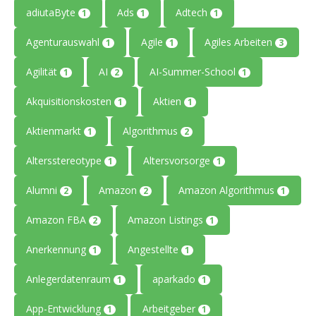
adiutaByte
Ads
Adtech
1
1
1
Agenturauswahl
Agile
Agiles Arbeiten
1
1
3
Agilität
AI
AI-Summer-School
1
2
1
Akquisitionskosten
Aktien
1
1
Aktienmarkt
Algorithmus
1
2
Altersstereotype
Altersvorsorge
1
1
Alumni
Amazon
Amazon Algorithmus
2
2
1
Amazon FBA
Amazon Listings
2
1
Anerkennung
Angestellte
1
1
Anlegerdatenraum
aparkado
1
1
App-Entwicklung
Arbeitgeber
1
1