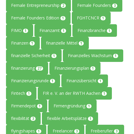
Female Entrepreneurship
Female Founders
2
3
Female Founders Edition
FGHTCNCR
1
1
FIMO
Finanzamt
Finanzbranche
1
1
1
Finanzen
finanzielle Mittel
1
1
finanzielle Sicherheit
Finanzielles Wachstum
1
1
finanzierung
Finanzierungsplan
27
1
Finanzierungsrunde
Finanzübersicht
1
1
Fintech
FIR e. V. an der RWTH Aachen
1
1
Firmendepot
Firmengründung
1
1
flexibilität
flexible Arbeitsplätze
3
1
flyingshapes
Freelancer
Freiberufler
1
3
3