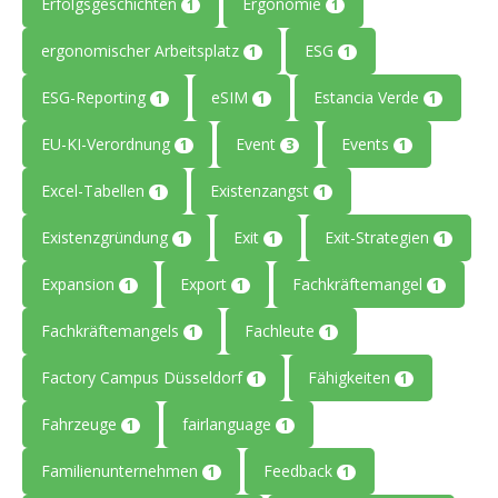
Erfolgsgeschichten
Ergonomie
1
1
ergonomischer Arbeitsplatz
ESG
1
1
ESG-Reporting
eSIM
Estancia Verde
1
1
1
EU-KI-Verordnung
Event
Events
1
3
1
Excel-Tabellen
Existenzangst
1
1
Existenzgründung
Exit
Exit-Strategien
1
1
1
Expansion
Export
Fachkräftemangel
1
1
1
Fachkräftemangels
Fachleute
1
1
Factory Campus Düsseldorf
Fähigkeiten
1
1
Fahrzeuge
fairlanguage
1
1
Familienunternehmen
Feedback
1
1