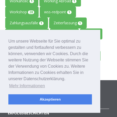
Workaholic
Working Abroad
1
1
Workshop
wss-redpoint
28
1
Zahlungsausfälle
Zeiterfassung
1
1
Zeitmanagement
Zeitreise
Ziele
2
1
1
Um unsere Webseite für Sie optimal zu
Zolitron
Zoll
Zollwissen
1
1
1
gestalten und fortlaufend verbessern zu
können, verwenden wir Cookies. Durch die
Zoom
Zukunft
Zulieferbetriebe
1
1
1
weitere Nutzung der Webseite stimmen Sie
der Verwendung von Cookies zu. Weitere
Zusammenarbeit
1
Informationen zu Cookies erhalten Sie in
unserer Datenschutzerklärung.
Kategorien
Mehr Informationen
Akzeptieren
ALLE BLOGBEITRÄGE
ERFOLGSGESCHICHTEN