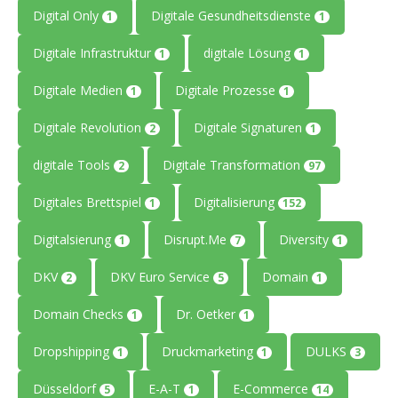
Digital Only
Digitale Gesundheitsdienste
1
1
Digitale Infrastruktur
digitale Lösung
1
1
Digitale Medien
Digitale Prozesse
1
1
Digitale Revolution
Digitale Signaturen
2
1
digitale Tools
Digitale Transformation
2
97
Digitales Brettspiel
Digitalisierung
1
152
Digitalsierung
Disrupt.Me
Diversity
1
7
1
DKV
DKV Euro Service
Domain
2
5
1
Domain Checks
Dr. Oetker
1
1
Dropshipping
Druckmarketing
DULKS
1
1
3
Düsseldorf
E-A-T
E-Commerce
5
1
14