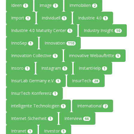
Ideen
Image
Immobilien
1
1
2
Import
individuell
Industrie 4.0
1
1
1
Industrie 4.0 Maturity Center
Industry Insight
1
10
InnoSep
Innovation
1
110
Innovation Collective
innovative Webauftritte
1
1
Insoro
Instagram
InstantHelp
1
1
1
InsurLab Germany e.V.
InsurTech
1
28
InsurTech Konferenz
1
intelligente Technologien
International
1
2
Internet-Sicherheit
Interview
1
66
Intranet
Investor
1
1