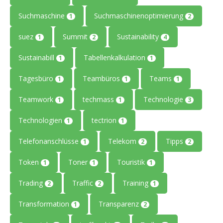
Suchmaschine
Suchmaschinenoptimierung
1
2
suez
Summit
Sustainability
1
2
4
Sustainabill
Tabellenkalkulation
1
1
Tagesbüro
Teambüros
Teams
1
1
1
Teamwork
techmass
Technologie
1
1
3
Technologien
tectrion
1
1
Telefonanschlüsse
Telekom
Tipps
1
2
2
Token
Toner
Touristik
1
1
1
Trading
Traffic
Training
2
2
1
Transformation
Transparenz
1
2