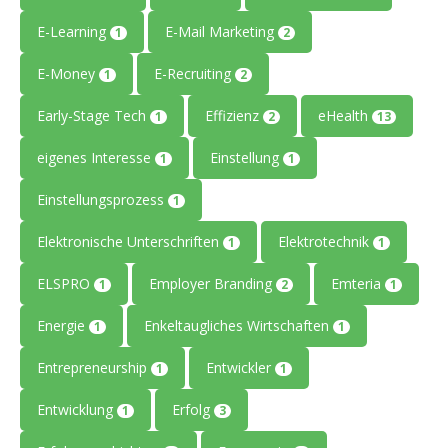
E-Learning
E-Mail Marketing
1
2
E-Money
E-Recruiting
1
2
Early-Stage Tech
Effizienz
eHealth
1
2
13
eigenes Interesse
Einstellung
1
1
Einstellungsprozess
1
Elektronische Unterschriften
Elektrotechnik
1
1
ELSPRO
Employer Branding
Emteria
1
2
1
Energie
Enkeltaugliches Wirtschaften
1
1
Entrepreneurship
Entwickler
1
1
Entwicklung
Erfolg
1
3