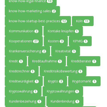
know-how-legal-finance
10
know-how-marketing-sales
2
know-how-startup-best-practices
Köln
12
11
Kommunikation
Kontake knüpfen
2
1
Kooperationen
Kosten
KPMG
27
3
1
Krankenversicherung
Kreativität
2
1
Kredit
Kreditaufnahme
Kreditberater
1
1
1
Kreditrechner
Kreditrisikobewertung
1
1
Kreditwürdigkeit
Krypto
Kryptomarkt
1
3
1
Kryptowährung
Kryptowährungen
1
1
Kundenbeziehung
Kundenbindung
1
1