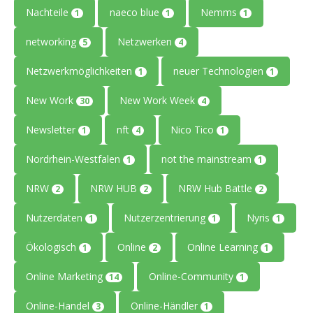
Nachteile
naeco blue
Nemms
1
1
1
networking
Netzwerken
5
4
Netzwerkmöglichkeiten
neuer Technologien
1
1
New Work
New Work Week
30
4
Newsletter
nft
Nico Tico
1
4
1
Nordrhein-Westfalen
not the mainstream
1
1
NRW
NRW HUB
NRW Hub Battle
2
2
2
Nutzerdaten
Nutzerzentrierung
Nyris
1
1
1
Ökologisch
Online
Online Learning
1
2
1
Online Marketing
Online-Community
14
1
Online-Handel
Online-Händler
3
1