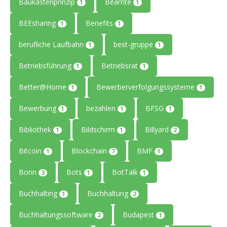
Baukastenprinzip
Beamte
1
1
BEEsharing
Benefits
1
1
berufliche Laufbahn
best-gruppe
1
1
Betriebsführung
Betriebsrat
1
1
Better@Home
Bewerberverfolgungssysteme
1
1
Bewerbung
bezahlen
BFSG
1
1
1
Bibliothek
Bildschirm
Billyard
1
1
2
Bitcoin
Blockchain
BMF
1
7
1
Bonn
Bots
BotTalk
3
1
1
Buchhalting
Buchhaltung
1
2
Buchhaltungssoftware
Budapest
2
1