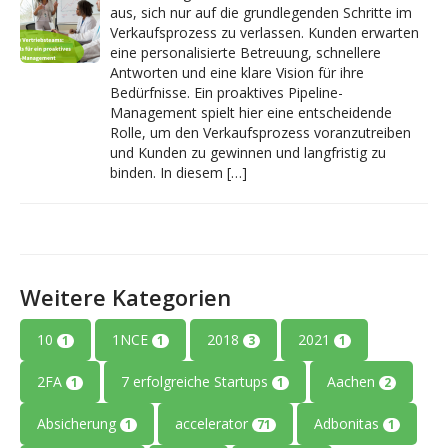
aus, sich nur auf die grundlegenden Schritte im
Verkaufsprozess zu verlassen. Kunden erwarten
eine personalisierte Betreuung, schnellere
Antworten und eine klare Vision für ihre
Bedürfnisse. Ein proaktives Pipeline-
Management spielt hier eine entscheidende
Rolle, um den Verkaufsprozess voranzutreiben
und Kunden zu gewinnen und langfristig zu
binden. In diesem […]
Weitere Kategorien
10
1NCE
2018
2021
1
1
3
1
2FA
7 erfolgreiche Startups
Aachen
1
1
2
Absicherung
accelerator
Adbonitas
1
71
1