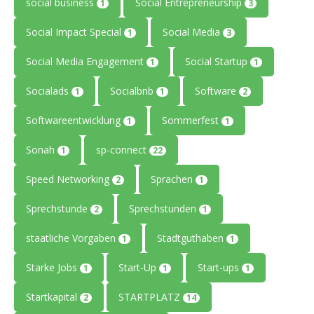
social business
Social Entrepreneurship
1
3
Social Impact Special
Social Media
1
3
Social Media Engagement
Social Startup
1
1
Socialads
Socialbnb
Software
1
1
2
Softwareentwicklung
Sommerfest
1
1
Sonah
sp-connect
1
22
Speed Networking
Sprachen
2
1
Sprechstunde
Sprechstunden
2
1
staatliche Vorgaben
Stadtguthaben
1
1
Starke Jobs
Start-Up
Start-ups
1
1
1
Startkapital
STARTPLATZ
2
14