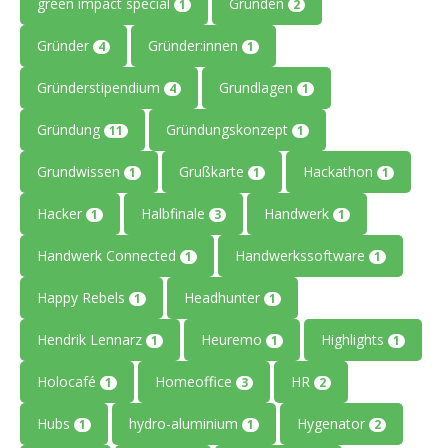
green impact special
Gründen
1
2
Gründer
Gründer:innen
4
1
Gründerstipendium
Grundlagen
4
1
Gründung
Gründungskonzept
11
1
Grundwissen
Grußkarte
Hackathon
1
1
1
Hacker
Halbfinale
Handwerk
1
3
1
Handwerk Connected
Handwerkssoftware
1
1
Happy Rebels
Headhunter
1
1
Hendrik Lennarz
Heuremo
Highlights
1
1
1
Holocafé
Homeoffice
HR
1
3
2
Hubs
hydro-aluminium
Hygenator
1
1
2