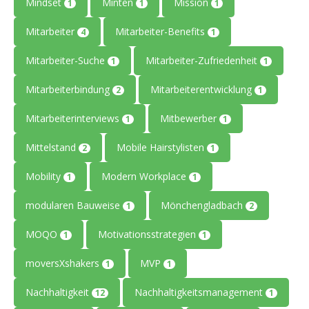
Mindset
Minten
Mission
1
1
1
Mitarbeiter
Mitarbeiter-Benefits
4
1
Mitarbeiter-Suche
Mitarbeiter-Zufriedenheit
1
1
Mitarbeiterbindung
Mitarbeiterentwicklung
2
1
Mitarbeiterinterviews
Mitbewerber
1
1
Mittelstand
Mobile Hairstylisten
2
1
Mobility
Modern Workplace
1
1
modularen Bauweise
Mönchengladbach
1
2
MOQO
Motivationsstrategien
1
1
moversXshakers
MVP
1
1
Nachhaltigkeit
Nachhaltigkeitsmanagement
12
1