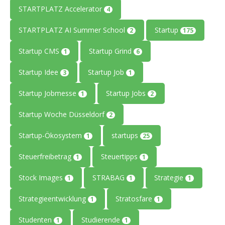
STARTPLATZ Accelerator
4
STARTPLATZ AI Summer School
Startup
2
175
Startup CMS
Startup Grind
1
6
Startup Idee
Startup Job
3
1
Startup Jobmesse
Startup Jobs
1
2
Startup Woche Düsseldorf
2
Startup-Ökosystem
startups
1
25
Steuerfreibetrag
Steuertipps
1
1
Stock Images
STRABAG
Strategie
1
1
1
Strategieentwicklung
Stratosfare
1
1
Studenten
Studierende
1
1