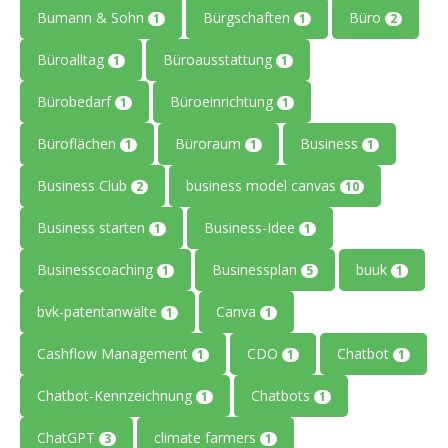
Bumann & Sohn
Bürgschaften
Büro
1
1
2
Büroalltag
Büroausstattung
1
1
Bürobedarf
Büroeinrichtung
1
1
Büroflächen
Büroraum
Business
1
1
1
Business Club
business model canvas
2
10
Business starten
Business-Idee
1
1
Businesscoaching
Businessplan
buuk
1
5
1
bvk-patentanwälte
Canva
1
1
Cashflow Management
CDO
Chatbot
1
1
1
Chatbot-Kennzeichnung
Chatbots
1
1
ChatGPT
climate farmers
3
1