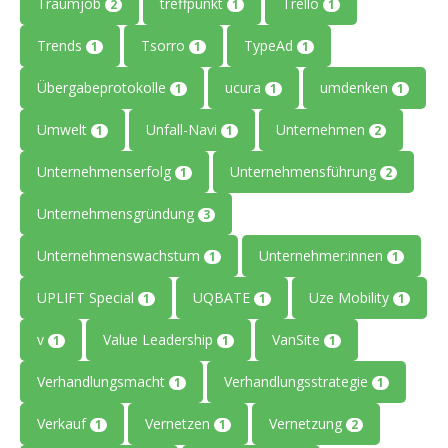
Traumjob
treffpunkt
Trello
2
1
1
Trends
Tsorro
TypeAd
1
1
1
Übergabeprotokolle
ucura
umdenken
1
1
1
Umwelt
Unfall-Navi
Unternehmen
1
1
2
Unternehmenserfolg
Unternehmensführung
1
2
Unternehmensgründung
3
Unternehmenswachstum
Unternehmer:innen
1
1
UPLIFT Special
UQBATE
Uze Mobility
1
1
1
v
Value Leadership
VanSite
1
1
1
Verhandlungsmacht
Verhandlungsstrategie
1
1
Verkauf
Vernetzen
Vernetzung
1
1
2