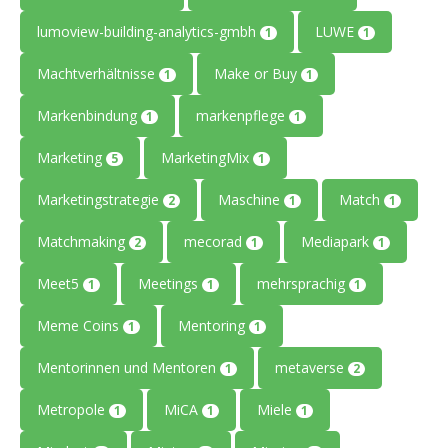
lumoview-building-analytics-gmbh
LUWE
1
1
Machtverhältnisse
Make or Buy
1
1
Markenbindung
markenpflege
1
1
Marketing
MarketingMix
5
1
Marketingstrategie
Maschine
Match
2
1
1
Matchmaking
mecorad
Mediapark
2
1
1
Meet5
Meetings
mehrsprachig
1
1
1
Meme Coins
Mentoring
1
1
Mentorinnen und Mentoren
metaverse
1
2
Metropole
MiCA
Miele
1
1
1