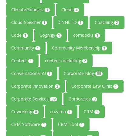
ClimatePioneers
Cloud
1
4
Cloud-Speicher
CNNCTD
Coaching
1
1
2
Code
Cognigy
comdocks
1
1
1
Community
Community Membership
1
1
Content
content marketing
1
2
Conversational AI
Corporate Blog
1
55
Corporate Innovation
Corporate Law Clinic
2
1
Corporate Services
Corporates
39
3
Coworking
cozama
CRM
8
1
1
CRM-Software
CRM-Tool
1
1