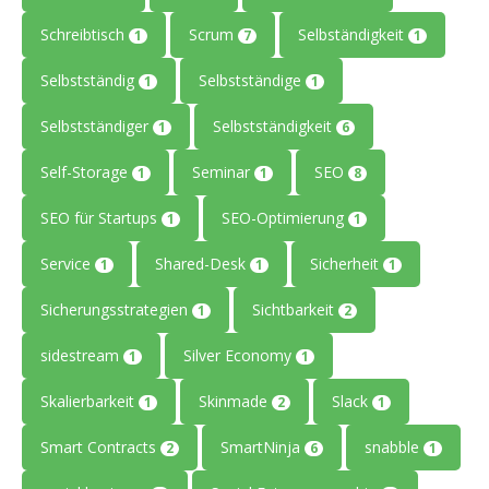
Schreibtisch
Scrum
Selbständigkeit
1
7
1
Selbstständig
Selbstständige
1
1
Selbstständiger
Selbstständigkeit
1
6
Self-Storage
Seminar
SEO
1
1
8
SEO für Startups
SEO-Optimierung
1
1
Service
Shared-Desk
Sicherheit
1
1
1
Sicherungsstrategien
Sichtbarkeit
1
2
sidestream
Silver Economy
1
1
Skalierbarkeit
Skinmade
Slack
1
2
1
Smart Contracts
SmartNinja
snabble
2
6
1