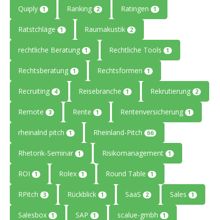
Quiply
Ranking
Ratingen
1
2
1
Ratstchläge
Raumakustik
1
2
rechtliche Beratung
Rechtliche Tools
1
1
Rechtsberatung
Rechtsformen
1
1
Recruiting
Reisebranche
Rekrutierung
4
1
2
Remote
Rente
Rentenversicherung
3
1
1
rheinalnd pitch
Rheinland-Pitch
1
66
Rhetorik-Seminar
Risikomanagement
1
1
ROI
Rolex
Round Table
1
1
1
RPitch
Rückblick
SaaS
Sales
3
1
2
1
Salesbox
SAP
scalue-gmbh
1
1
1