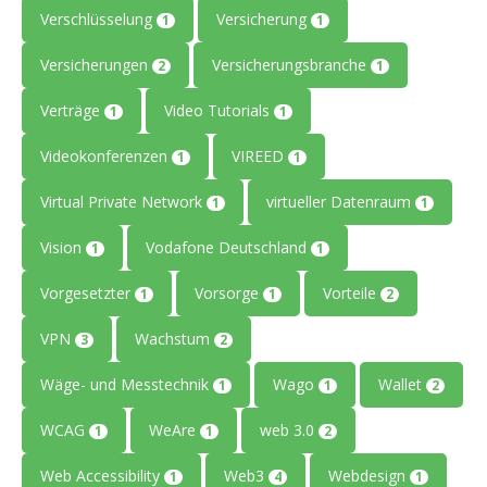
Verschlüsselung
Versicherung
1
1
Versicherungen
Versicherungsbranche
2
1
Verträge
Video Tutorials
1
1
Videokonferenzen
VIREED
1
1
Virtual Private Network
virtueller Datenraum
1
1
Vision
Vodafone Deutschland
1
1
Vorgesetzter
Vorsorge
Vorteile
1
1
2
VPN
Wachstum
3
2
Wäge- und Messtechnik
Wago
Wallet
1
1
2
WCAG
WeAre
web 3.0
1
1
2
Web Accessibility
Web3
Webdesign
1
4
1