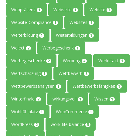
Webpräsenz
Webseite
Website
1
1
7
Website-Compliance
Websites
1
1
Weiterbildung
Weiterbildungen
1
1
Welect
Werbegeschenk
2
1
Werbegeschenke
Werbung
Werksta.tt
2
4
1
Wertschätzung
Wettbewerb
1
3
Wettbewerbsanalysen
Wettbewerbsfähigkeit
1
1
Winterfinale
wirkungsvoll
Wissen
2
1
1
Wohlfühlplatz
WooCommerce
1
1
WordPress
work-life balance
2
5