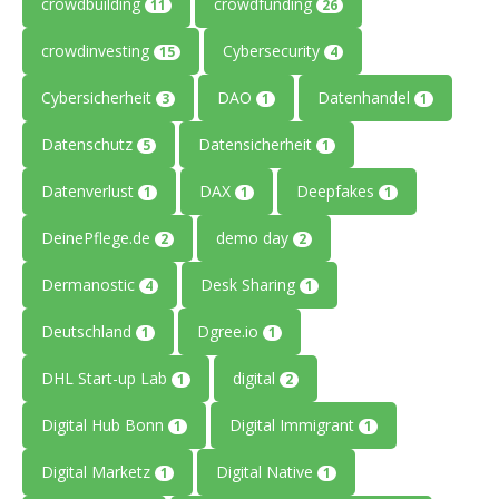
crowdbuilding
crowdfunding
11
26
crowdinvesting
Cybersecurity
15
4
Cybersicherheit
DAO
Datenhandel
3
1
1
Datenschutz
Datensicherheit
5
1
Datenverlust
DAX
Deepfakes
1
1
1
DeinePflege.de
demo day
2
2
Dermanostic
Desk Sharing
4
1
Deutschland
Dgree.io
1
1
DHL Start-up Lab
digital
1
2
Digital Hub Bonn
Digital Immigrant
1
1
Digital Marketz
Digital Native
1
1