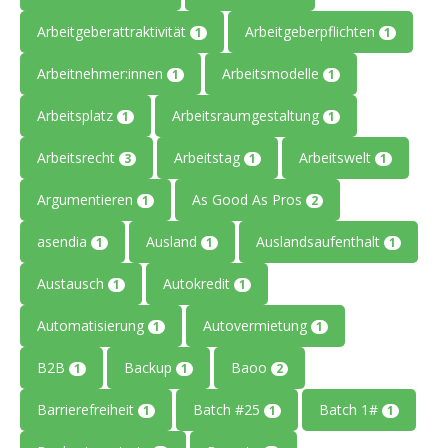
Arbeitgeberattraktivität
Arbeitgeberpflichten
1
1
Arbeitnehmer:innen
Arbeitsmodelle
1
1
Arbeitsplatz
Arbeitsraumgestaltung
1
1
Arbeitsrecht
Arbeitstag
Arbeitswelt
3
1
1
Argumentieren
As Good As Pros
1
2
asendia
Ausland
Auslandsaufenthalt
1
1
1
Austausch
Autokredit
1
1
Automatisierung
Autovermietung
1
1
B2B
Backup
Baoo
1
1
2
Barrierefreiheit
Batch #25
Batch 1#
1
1
1