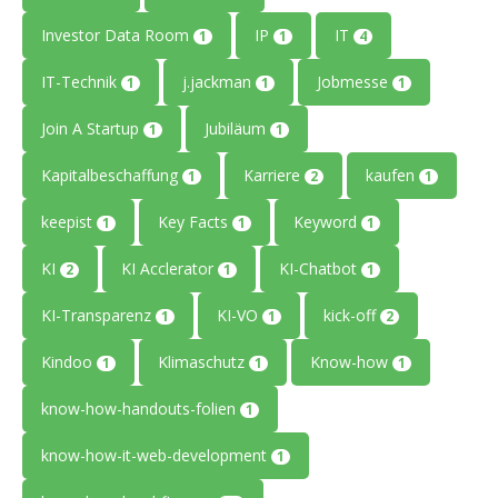
Investor Data Room
IP
IT
1
1
4
IT-Technik
j.jackman
Jobmesse
1
1
1
Join A Startup
Jubiläum
1
1
Kapitalbeschaffung
Karriere
kaufen
1
2
1
keepist
Key Facts
Keyword
1
1
1
KI
KI Acclerator
KI-Chatbot
2
1
1
KI-Transparenz
KI-VO
kick-off
1
1
2
Kindoo
Klimaschutz
Know-how
1
1
1
know-how-handouts-folien
1
know-how-it-web-development
1