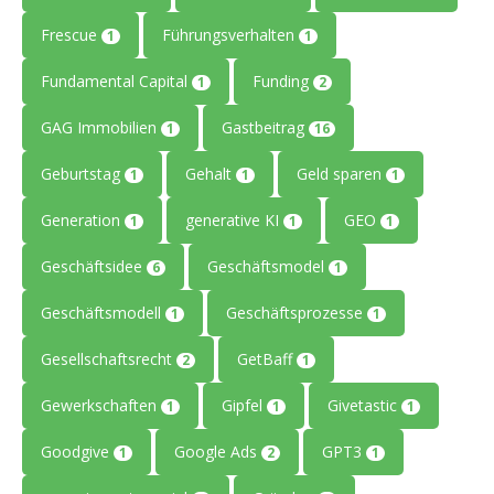
Frescue
Führungsverhalten
1
1
Fundamental Capital
Funding
1
2
GAG Immobilien
Gastbeitrag
1
16
Geburtstag
Gehalt
Geld sparen
1
1
1
Generation
generative KI
GEO
1
1
1
Geschäftsidee
Geschäftsmodel
6
1
Geschäftsmodell
Geschäftsprozesse
1
1
Gesellschaftsrecht
GetBaff
2
1
Gewerkschaften
Gipfel
Givetastic
1
1
1
Goodgive
Google Ads
GPT3
1
2
1