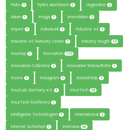
Hubs
hydro-aluminium
Hygenator
1
1
2
Ideen
Image
Immobilien
1
1
2
Import
individuell
Industrie 4.0
1
1
1
Industrie 4.0 Maturity Center
Industry Insight
1
10
InnoSep
Innovation
1
110
Innovation Collective
innovative Webauftritte
1
1
Insoro
Instagram
InstantHelp
1
1
1
InsurLab Germany e.V.
InsurTech
1
28
InsurTech Konferenz
1
intelligente Technologien
International
1
2
Internet-Sicherheit
Interview
1
66