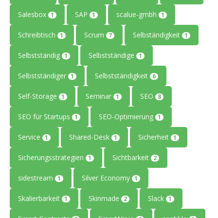
Salesbox
SAP
scalue-gmbh
1
1
1
Schreibtisch
Scrum
Selbständigkeit
1
7
1
Selbstständig
Selbstständige
1
1
Selbstständiger
Selbstständigkeit
1
6
Self-Storage
Seminar
SEO
1
1
8
SEO für Startups
SEO-Optimierung
1
1
Service
Shared-Desk
Sicherheit
1
1
1
Sicherungsstrategien
Sichtbarkeit
1
2
sidestream
Silver Economy
1
1
Skalierbarkeit
Skinmade
Slack
1
2
1