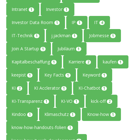
Intranet
Investor
1
1
Investor Data Room
IP
IT
1
1
4
IT-Technik
j.jackman
Jobmesse
1
1
1
Join A Startup
Jubiläum
1
1
Kapitalbeschaffung
Karriere
kaufen
1
2
1
keepist
Key Facts
Keyword
1
1
1
KI
KI Acclerator
KI-Chatbot
2
1
1
KI-Transparenz
KI-VO
kick-off
1
1
2
Kindoo
Klimaschutz
Know-how
1
1
1
know-how-handouts-folien
1