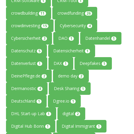
CRM-Software
CRM-Tool
1
1
crowdbuilding
crowdfunding
11
26
crowdinvesting
Cybersecurity
15
4
Cybersicherheit
DAO
Datenhandel
3
1
1
Datenschutz
Datensicherheit
5
1
Datenverlust
DAX
Deepfakes
1
1
1
DeinePflege.de
demo day
2
2
Dermanostic
Desk Sharing
4
1
Deutschland
Dgree.io
1
1
DHL Start-up Lab
digital
1
2
Digital Hub Bonn
Digital Immigrant
1
1