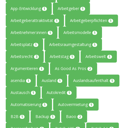
App-Entwicklung
Arbeitgeber
1
1
Arbeitgeberattraktivität
Arbeitgeberpflichten
1
1
Arbeitnehmer:innen
Arbeitsmodelle
1
1
Arbeitsplatz
Arbeitsraumgestaltung
1
1
Arbeitsrecht
Arbeitstag
Arbeitswelt
3
1
1
Argumentieren
As Good As Pros
1
2
asendia
Ausland
Auslandsaufenthalt
1
1
1
Austausch
Autokredit
1
1
Automatisierung
Autovermietung
1
1
B2B
Backup
Baoo
1
1
2