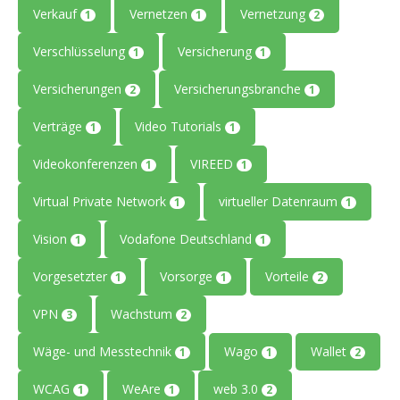
Verkauf
Vernetzen
Vernetzung
1
1
2
Verschlüsselung
Versicherung
1
1
Versicherungen
Versicherungsbranche
2
1
Verträge
Video Tutorials
1
1
Videokonferenzen
VIREED
1
1
Virtual Private Network
virtueller Datenraum
1
1
Vision
Vodafone Deutschland
1
1
Vorgesetzter
Vorsorge
Vorteile
1
1
2
VPN
Wachstum
3
2
Wäge- und Messtechnik
Wago
Wallet
1
1
2
WCAG
WeAre
web 3.0
1
1
2