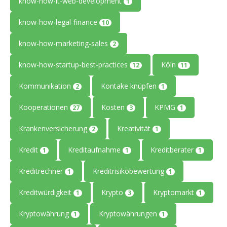
know-how-it-web-development
1
know-how-legal-finance
10
know-how-marketing-sales
2
know-how-startup-best-practices
Köln
12
11
Kommunikation
Kontake knüpfen
2
1
Kooperationen
Kosten
KPMG
27
3
1
Krankenversicherung
Kreativität
2
1
Kredit
Kreditaufnahme
Kreditberater
1
1
1
Kreditrechner
Kreditrisikobewertung
1
1
Kreditwürdigkeit
Krypto
Kryptomarkt
1
3
1
Kryptowährung
Kryptowährungen
1
1