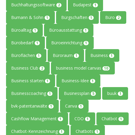
Buchhaltungssoftware
Budapest
2
1
Bumann & Sohn
Bürgschaften
Büro
1
1
2
Büroalltag
Büroausstattung
1
1
Bürobedarf
Büroeinrichtung
1
1
Büroflächen
Büroraum
Business
1
1
1
Business Club
business model canvas
2
10
Business starten
Business-Idee
1
1
Businesscoaching
Businessplan
buuk
1
5
1
bvk-patentanwälte
Canva
1
1
Cashflow Management
CDO
Chatbot
1
1
1
Chatbot-Kennzeichnung
Chatbots
1
1