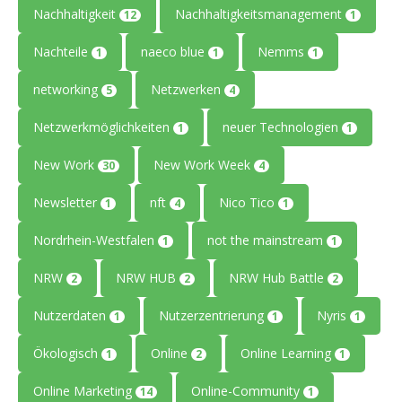
Nachhaltigkeit
Nachhaltigkeitsmanagement
12
1
Nachteile
naeco blue
Nemms
1
1
1
networking
Netzwerken
5
4
Netzwerkmöglichkeiten
neuer Technologien
1
1
New Work
New Work Week
30
4
Newsletter
nft
Nico Tico
1
4
1
Nordrhein-Westfalen
not the mainstream
1
1
NRW
NRW HUB
NRW Hub Battle
2
2
2
Nutzerdaten
Nutzerzentrierung
Nyris
1
1
1
Ökologisch
Online
Online Learning
1
2
1
Online Marketing
Online-Community
14
1