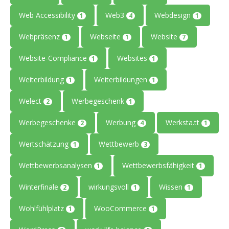
Web Accessibility
Web3
Webdesign
1
4
1
Webpräsenz
Webseite
Website
1
1
7
Website-Compliance
Websites
1
1
Weiterbildung
Weiterbildungen
1
1
Welect
Werbegeschenk
2
1
Werbegeschenke
Werbung
Werksta.tt
2
4
1
Wertschätzung
Wettbewerb
1
3
Wettbewerbsanalysen
Wettbewerbsfähigkeit
1
1
Winterfinale
wirkungsvoll
Wissen
2
1
1
Wohlfühlplatz
WooCommerce
1
1