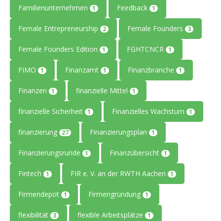
Familienunternehmen
Feedback
1
1
Female Entrepreneurship
Female Founders
2
3
Female Founders Edition
FGHTCNCR
1
1
FIMO
Finanzamt
Finanzbranche
1
1
1
Finanzen
finanzielle Mittel
1
1
finanzielle Sicherheit
Finanzielles Wachstum
1
1
finanzierung
Finanzierungsplan
27
1
Finanzierungsrunde
Finanzübersicht
1
1
Fintech
FIR e. V. an der RWTH Aachen
1
1
Firmendepot
Firmengründung
1
1
flexibilität
flexible Arbeitsplätze
3
1