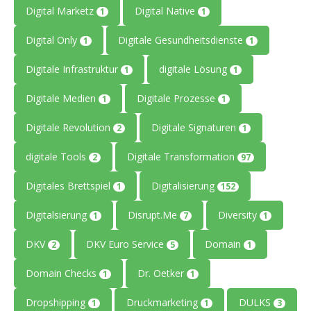
Digital Marketz
Digital Native
1
1
Digital Only
Digitale Gesundheitsdienste
1
1
Digitale Infrastruktur
digitale Lösung
1
1
Digitale Medien
Digitale Prozesse
1
1
Digitale Revolution
Digitale Signaturen
2
1
digitale Tools
Digitale Transformation
2
97
Digitales Brettspiel
Digitalisierung
1
152
Digitalsierung
Disrupt.Me
Diversity
1
7
1
DKV
DKV Euro Service
Domain
2
5
1
Domain Checks
Dr. Oetker
1
1
Dropshipping
Druckmarketing
DULKS
1
1
3