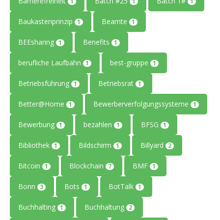
Barrierefreiheit
Batch #25
Batch 1#
1
1
1
Baukastenprinzip
Beamte
1
1
BEEsharing
Benefits
1
1
berufliche Laufbahn
best-gruppe
1
1
Betriebsführung
Betriebsrat
1
1
Better@Home
Bewerberverfolgungssysteme
1
1
Bewerbung
bezahlen
BFSG
1
1
1
Bibliothek
Bildschirm
Billyard
1
1
2
Bitcoin
Blockchain
BMF
1
7
1
Bonn
Bots
BotTalk
3
1
1
Buchhalting
Buchhaltung
1
2