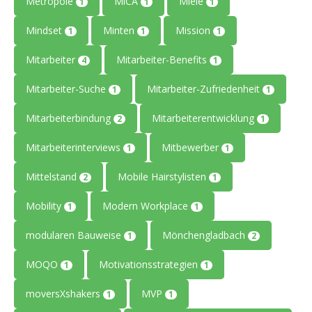
Metropole
MiCA
Miele
1
1
1
Mindset
Minten
Mission
1
1
1
Mitarbeiter
Mitarbeiter-Benefits
4
1
Mitarbeiter-Suche
Mitarbeiter-Zufriedenheit
1
1
Mitarbeiterbindung
Mitarbeiterentwicklung
2
1
Mitarbeiterinterviews
Mitbewerber
1
1
Mittelstand
Mobile Hairstylisten
2
1
Mobility
Modern Workplace
1
1
modularen Bauweise
Mönchengladbach
1
2
MOQO
Motivationsstrategien
1
1
moversXshakers
MVP
1
1