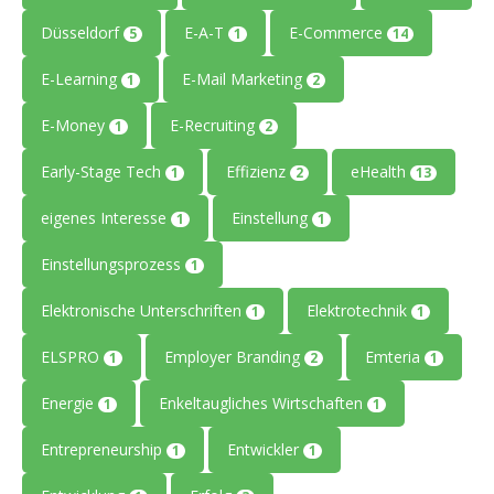
Düsseldorf
E-A-T
E-Commerce
5
1
14
E-Learning
E-Mail Marketing
1
2
E-Money
E-Recruiting
1
2
Early-Stage Tech
Effizienz
eHealth
1
2
13
eigenes Interesse
Einstellung
1
1
Einstellungsprozess
1
Elektronische Unterschriften
Elektrotechnik
1
1
ELSPRO
Employer Branding
Emteria
1
2
1
Energie
Enkeltaugliches Wirtschaften
1
1
Entrepreneurship
Entwickler
1
1