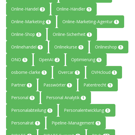
Online-Handel
Online-Händler
3
1
Online-Marketing
Online-Marketing-Agentur
1
1
Online-Shop
Online-Sicherheit
1
1
Onlinehandel
Onlinekurse
Onlineshop
1
1
1
ONO
OpenAI
Optimierung
1
2
1
osborne-clarke
Overcar
OVHcloud
1
1
1
Partner
Passwörter
Patentrecht
1
1
1
Personal
Personal Analytik
1
1
Personalabteilung
Personalentwicklung
1
1
Personalrat
Pipeline-Management
1
1