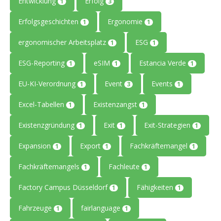
Entwicklung
Erfolg
1
3
Erfolgsgeschichten
Ergonomie
1
1
ergonomischer Arbeitsplatz
ESG
1
1
ESG-Reporting
eSIM
Estancia Verde
1
1
1
EU-KI-Verordnung
Event
Events
1
3
1
Excel-Tabellen
Existenzangst
1
1
Existenzgründung
Exit
Exit-Strategien
1
1
1
Expansion
Export
Fachkräftemangel
1
1
1
Fachkräftemangels
Fachleute
1
1
Factory Campus Düsseldorf
Fähigkeiten
1
1
Fahrzeuge
fairlanguage
1
1