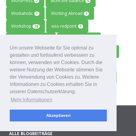
WordPress
work-life balance
2
5
Workaholic
Working Abroad
1
1
Workshop
wss-redpoint
28
1
Zahlungsausfälle
Zeiterfassung
1
1
Um unsere Webseite für Sie optimal zu
Zeitmanagement
Zeitreise
Ziele
2
1
1
gestalten und fortlaufend verbessern zu
können, verwenden wir Cookies. Durch die
Zolitron
Zoll
Zollwissen
1
1
1
weitere Nutzung der Webseite stimmen Sie
Zoom
Zukunft
Zulieferbetriebe
der Verwendung von Cookies zu. Weitere
1
1
1
Informationen zu Cookies erhalten Sie in
Zusammenarbeit
1
unserer Datenschutzerklärung.
Mehr Informationen
Kategorien
Akzeptieren
ALLE BLOGBEITRÄGE