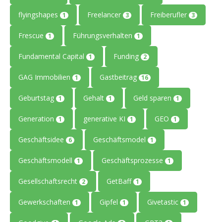
flyingshapes
Freelancer
Freiberufler
1
3
3
Frescue
Führungsverhalten
1
1
Fundamental Capital
Funding
1
2
GAG Immobilien
Gastbeitrag
1
16
Geburtstag
Gehalt
Geld sparen
1
1
1
Generation
generative KI
GEO
1
1
1
Geschäftsidee
Geschäftsmodel
6
1
Geschäftsmodell
Geschäftsprozesse
1
1
Gesellschaftsrecht
GetBaff
2
1
Gewerkschaften
Gipfel
Givetastic
1
1
1