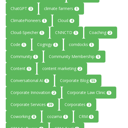
ChatGPT
climate farmers
3
1
ClimatePioneers
Cloud
1
4
Cloud-Speicher
CNNCTD
Coaching
1
1
2
Code
Cognigy
comdocks
1
1
1
Community
Community Membership
1
1
Content
content marketing
1
2
Conversational AI
Corporate Blog
1
55
Corporate Innovation
Corporate Law Clinic
2
1
Corporate Services
Corporates
39
3
Coworking
cozama
CRM
8
1
1