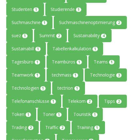
Studenten
Studierende
1
1
Suchmaschine
Suchmaschinenoptimierung
1
2
suez
Summit
Sustainability
1
2
4
Sustainabill
Tabellenkalkulation
1
1
Tagesbüro
Teambüros
Teams
1
1
1
Teamwork
techmass
Technologie
1
1
3
Technologien
tectrion
1
1
Telefonanschlüsse
Telekom
Tipps
1
2
2
Token
Toner
Touristik
1
1
1
Trading
Traffic
Training
2
2
1