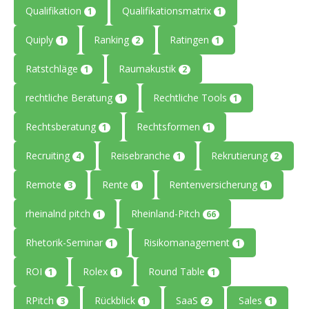
Qualifikation
Qualifikationsmatrix
1
1
Quiply
Ranking
Ratingen
1
2
1
Ratstchläge
Raumakustik
1
2
rechtliche Beratung
Rechtliche Tools
1
1
Rechtsberatung
Rechtsformen
1
1
Recruiting
Reisebranche
Rekrutierung
4
1
2
Remote
Rente
Rentenversicherung
3
1
1
rheinalnd pitch
Rheinland-Pitch
1
66
Rhetorik-Seminar
Risikomanagement
1
1
ROI
Rolex
Round Table
1
1
1
RPitch
Rückblick
SaaS
Sales
3
1
2
1