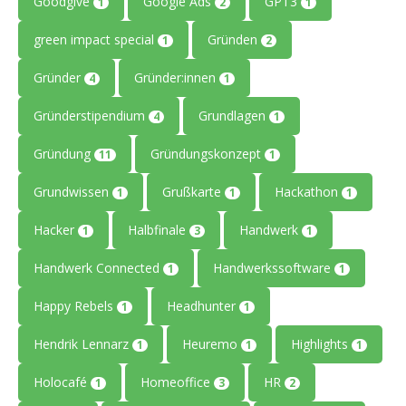
Goodgive
Google Ads
GPT3
1
2
1
green impact special
Gründen
1
2
Gründer
Gründer:innen
4
1
Gründerstipendium
Grundlagen
4
1
Gründung
Gründungskonzept
11
1
Grundwissen
Grußkarte
Hackathon
1
1
1
Hacker
Halbfinale
Handwerk
1
3
1
Handwerk Connected
Handwerkssoftware
1
1
Happy Rebels
Headhunter
1
1
Hendrik Lennarz
Heuremo
Highlights
1
1
1
Holocafé
Homeoffice
HR
1
3
2