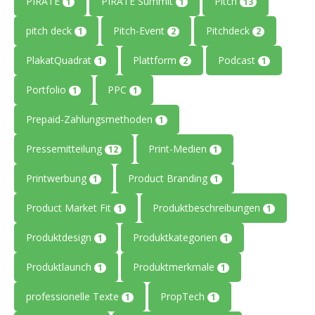
PIRATE
PIRATE Summit
Pitch
1
1
13
pitch deck
Pitch-Event
Pitchdeck
1
2
2
PlakatQuadrat
Plattform
Podcast
1
2
1
Portfolio
PPC
1
1
Prepaid-Zahlungsmethoden
1
Pressemitteilung
Print-Medien
12
1
Printwerbung
Product Branding
1
1
Product Market Fit
Produktbeschreibungen
1
1
Produktdesign
Produktkategorien
1
1
Produktlaunch
Produktmerkmale
1
1
professionelle Texte
PropTech
1
1