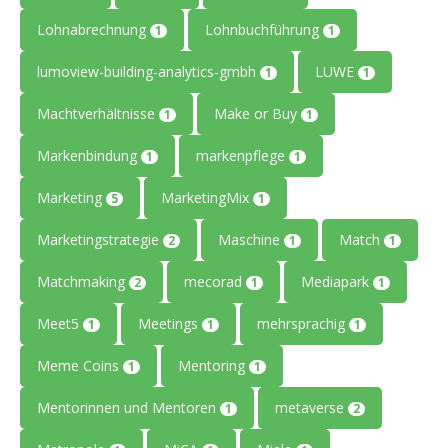
Lohnabrechnung
Lohnbuchführung
1
1
lumoview-building-analytics-gmbh
LUWE
1
1
Machtverhältnisse
Make or Buy
1
1
Markenbindung
markenpflege
1
1
Marketing
MarketingMix
5
1
Marketingstrategie
Maschine
Match
2
1
1
Matchmaking
mecorad
Mediapark
2
1
1
Meet5
Meetings
mehrsprachig
1
1
1
Meme Coins
Mentoring
1
1
Mentorinnen und Mentoren
metaverse
1
2