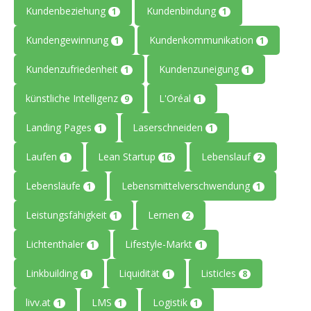
Kundenbeziehung
Kundenbindung
1
1
Kundengewinnung
Kundenkommunikation
1
1
Kundenzufriedenheit
Kundenzuneigung
1
1
künstliche Intelligenz
L'Oréal
9
1
Landing Pages
Laserschneiden
1
1
Laufen
Lean Startup
Lebenslauf
1
16
2
Lebensläufe
Lebensmittelverschwendung
1
1
Leistungsfähigkeit
Lernen
1
2
Lichtenthaler
Lifestyle-Markt
1
1
Linkbuilding
Liquidität
Listicles
1
1
8
livv.at
LMS
Logistik
1
1
1