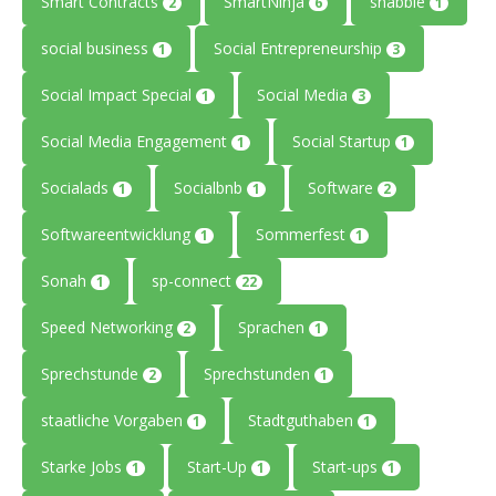
Smart Contracts
SmartNinja
snabble
2
6
1
social business
Social Entrepreneurship
1
3
Social Impact Special
Social Media
1
3
Social Media Engagement
Social Startup
1
1
Socialads
Socialbnb
Software
1
1
2
Softwareentwicklung
Sommerfest
1
1
Sonah
sp-connect
1
22
Speed Networking
Sprachen
2
1
Sprechstunde
Sprechstunden
2
1
staatliche Vorgaben
Stadtguthaben
1
1
Starke Jobs
Start-Up
Start-ups
1
1
1