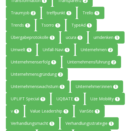
Transformation
Transparenz
1
2
Traumjob
treffpunkt
Trello
2
1
1
Trends
Tsorro
TypeAd
1
1
1
Übergabeprotokolle
ucura
umdenken
1
1
1
Umwelt
Unfall-Navi
Unternehmen
1
1
2
Unternehmenserfolg
Unternehmensführung
1
2
Unternehmensgründung
3
Unternehmenswachstum
Unternehmer:innen
1
1
UPLIFT Special
UQBATE
Uze Mobility
1
1
1
v
Value Leadership
VanSite
1
1
1
Verhandlungsmacht
Verhandlungsstrategie
1
1