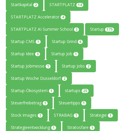
Startkapital
STARTPLATZ
2
14
STARTPLATZ Accelerator
4
STARTPLATZ AI Summer School
Startup
2
175
Startup CMS
Startup Grind
1
6
Startup Idee
Startup Job
3
1
Startup Jobmesse
Startup Jobs
1
2
Startup Woche Düsseldorf
2
Startup-Ökosystem
startups
1
25
Steuerfreibetrag
Steuertipps
1
1
Stock Images
STRABAG
Strategie
1
1
1
Strategieentwicklung
Stratosfare
1
1