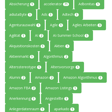
Absicherung
accelerator
Adbonitas
1
71
1
adiutaByte
Ads
Adtech
1
1
1
Agenturauswahl
Agile
Agiles Arbeiten
1
1
3
Agilität
AI
AI-Summer-School
1
2
1
Akquisitionskosten
Aktien
1
1
Aktienmarkt
Algorithmus
1
2
Altersstereotype
Altersvorsorge
1
1
Alumni
Amazon
Amazon Algorithmus
2
2
1
Amazon FBA
Amazon Listings
2
1
Anerkennung
Angestellte
1
1
Anlegerdatenraum
aparkado
1
1