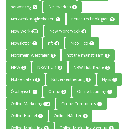
networking
Netzwerken
5
4
Netzwerkmöglichkeiten
neuer Technologien
1
1
New Work
New Work Week
30
4
Newsletter
nft
Nico Tico
1
4
1
Nordrhein-Westfalen
not the mainstream
1
1
NRW
NRW HUB
NRW Hub Battle
2
2
2
Nutzerdaten
Nutzerzentrierung
Nyris
1
1
1
Ökologisch
Online
Online Learning
1
2
1
Online Marketing
Online-Community
14
1
Online-Handel
Online-Händler
3
1
Online-Marketing
Online-Marketing-Agentur
1
1