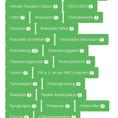
Female Founders Edition
FGHTCNCR
1
1
FIMO
Finanzamt
Finanzbranche
1
1
1
Finanzen
finanzielle Mittel
1
1
finanzielle Sicherheit
Finanzielles Wachstum
1
1
finanzierung
Finanzierungsplan
27
1
Finanzierungsrunde
Finanzübersicht
1
1
Fintech
FIR e. V. an der RWTH Aachen
1
1
Firmendepot
Firmengründung
1
1
flexibilität
flexible Arbeitsplätze
3
1
flyingshapes
Freelancer
Freiberufler
1
3
3
Frescue
Führungsverhalten
1
1