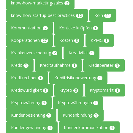
know-how-marketing-sales
2
know-how-startup-best-practices
Köln
12
11
Kommunikation
Kontake knüpfen
2
1
Kooperationen
Kosten
KPMG
27
3
1
Krankenversicherung
Kreativität
2
1
Kredit
Kreditaufnahme
Kreditberater
1
1
1
Kreditrechner
Kreditrisikobewertung
1
1
Kreditwürdigkeit
Krypto
Kryptomarkt
1
3
1
Kryptowährung
Kryptowährungen
1
1
Kundenbeziehung
Kundenbindung
1
1
Kundengewinnung
Kundenkommunikation
1
1