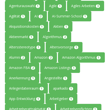
Agenturauswahl
Agile
Agiles Arbeiten
1
1
3
Agilität
AI
AI-Summer-School
1
2
1
Akquisitionskosten
Aktien
1
1
Aktienmarkt
Algorithmus
1
2
Altersstereotype
Altersvorsorge
1
1
Alumni
Amazon
Amazon Algorithmus
2
2
1
Amazon FBA
Amazon Listings
2
1
Anerkennung
Angestellte
1
1
Anlegerdatenraum
aparkado
1
1
App-Entwicklung
Arbeitgeber
1
1
Arbeitgeberattraktivität
Arbeitgeberpflichten
1
1