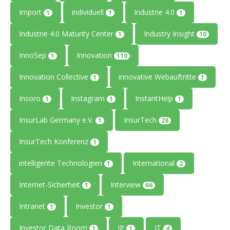
Import
individuell
Industrie 4.0
1
1
1
Industrie 4.0 Maturity Center
Industry Insight
1
10
InnoSep
Innovation
1
110
Innovation Collective
innovative Webauftritte
1
1
Insoro
Instagram
InstantHelp
1
1
1
InsurLab Germany e.V.
InsurTech
1
28
InsurTech Konferenz
1
intelligente Technologien
International
1
2
Internet-Sicherheit
Interview
1
66
Intranet
Investor
1
1
Investor Data Room
IP
IT
1
1
4