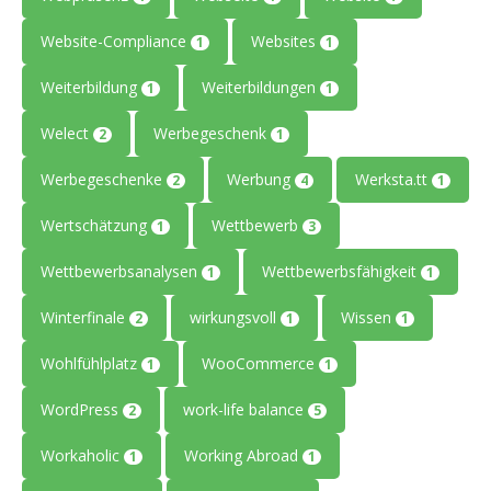
Website-Compliance
Websites
1
1
Weiterbildung
Weiterbildungen
1
1
Welect
Werbegeschenk
2
1
Werbegeschenke
Werbung
Werksta.tt
2
4
1
Wertschätzung
Wettbewerb
1
3
Wettbewerbsanalysen
Wettbewerbsfähigkeit
1
1
Winterfinale
wirkungsvoll
Wissen
2
1
1
Wohlfühlplatz
WooCommerce
1
1
WordPress
work-life balance
2
5
Workaholic
Working Abroad
1
1