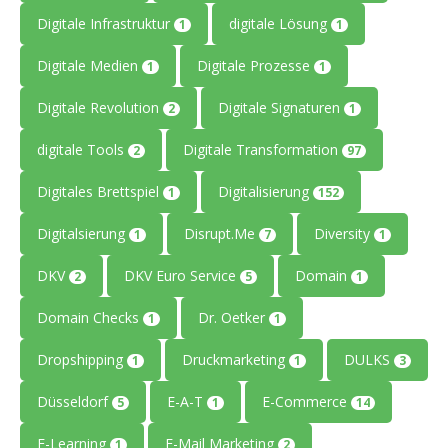
Digitale Infrastruktur
digitale Lösung
1
1
Digitale Medien
Digitale Prozesse
1
1
Digitale Revolution
Digitale Signaturen
2
1
digitale Tools
Digitale Transformation
2
97
Digitales Brettspiel
Digitalisierung
1
152
Digitalsierung
Disrupt.Me
Diversity
1
7
1
DKV
DKV Euro Service
Domain
2
5
1
Domain Checks
Dr. Oetker
1
1
Dropshipping
Druckmarketing
DULKS
1
1
3
Düsseldorf
E-A-T
E-Commerce
5
1
14
E-Learning
E-Mail Marketing
1
2