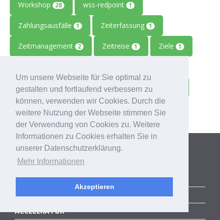
Workshop
wss-redpoint
28
1
Zahlungsausfälle
Zeiterfassung
1
1
Zeitmanagement
Zeitreise
Ziele
2
1
1
Zolitron
Zoll
Zollwissen
1
1
1
Um unsere Webseite für Sie optimal zu
Zoom
Zukunft
Zulieferbetriebe
1
1
1
gestalten und fortlaufend verbessern zu
können, verwenden wir Cookies. Durch die
Zusammenarbeit
1
weitere Nutzung der Webseite stimmen Sie
der Verwendung von Cookies zu. Weitere
Informationen zu Cookies erhalten Sie in
Kategorien
unserer Datenschutzerklärung.
Mehr Informationen
ALLE BLOGBEITRÄGE
Akzeptieren
ERFOLGSGESCHICHTEN
ACCELERATOR