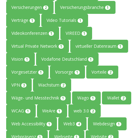
Versicherungen
Versicherungsbranche
2
1
Verträge
Video Tutorials
1
1
Videokonferenzen
VIREED
1
1
Virtual Private Network
virtueller Datenraum
1
1
Vision
Vodafone Deutschland
1
1
Vorgesetzter
Vorsorge
Vorteile
1
1
2
VPN
Wachstum
3
2
Wäge- und Messtechnik
Wago
Wallet
1
1
2
WCAG
WeAre
web 3.0
1
1
2
Web Accessibility
Web3
Webdesign
1
4
1
Webpräsenz
Webseite
Website
1
1
7