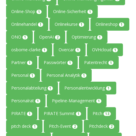
Online-Shop
Online-Sicherheit
1
1
Onlinehandel
Onlinekurse
Onlineshop
1
1
1
ONO
OpenAI
Optimierung
1
2
1
osborne-clarke
Overcar
OVHcloud
1
1
1
Partner
Passwörter
Patentrecht
1
1
1
Personal
Personal Analytik
1
1
Personalabteilung
Personalentwicklung
1
1
Personalrat
Pipeline-Management
1
1
PIRATE
PIRATE Summit
Pitch
1
1
13
pitch deck
Pitch-Event
Pitchdeck
1
2
2