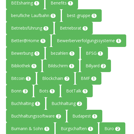
BEEsharing
Benefits
1
1
berufliche Laufbahn
best-gruppe
1
1
Betriebsführung
Betriebsrat
1
1
Better@Home
Bewerberverfolgungssysteme
1
1
Bewerbung
bezahlen
BFSG
1
1
1
Bibliothek
Bildschirm
Billyard
1
1
2
Bitcoin
Blockchain
BMF
1
7
1
Bonn
Bots
BotTalk
3
1
1
Buchhalting
Buchhaltung
1
2
Buchhaltungssoftware
Budapest
2
1
Bumann & Sohn
Bürgschaften
Büro
1
1
2