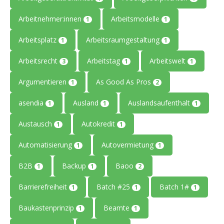
Arbeitnehmer:innen
Arbeitsmodelle
1
1
Arbeitsplatz
Arbeitsraumgestaltung
1
1
Arbeitsrecht
Arbeitstag
Arbeitswelt
3
1
1
Argumentieren
As Good As Pros
1
2
asendia
Ausland
Auslandsaufenthalt
1
1
1
Austausch
Autokredit
1
1
Automatisierung
Autovermietung
1
1
B2B
Backup
Baoo
1
1
2
Barrierefreiheit
Batch #25
Batch 1#
1
1
1
Baukastenprinzip
Beamte
1
1