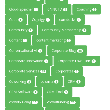
Cloud-Speicher
CNNCTD
Coaching
1
1
2
Code
Cognigy
comdocks
1
1
1
Community
Community Membership
1
1
Content
content marketing
1
2
Conversational AI
Corporate Blog
1
55
Corporate Innovation
Corporate Law Clinic
2
1
Corporate Services
Corporates
39
3
Coworking
cozama
CRM
8
1
1
CRM-Software
CRM-Tool
1
1
crowdbuilding
crowdfunding
11
26