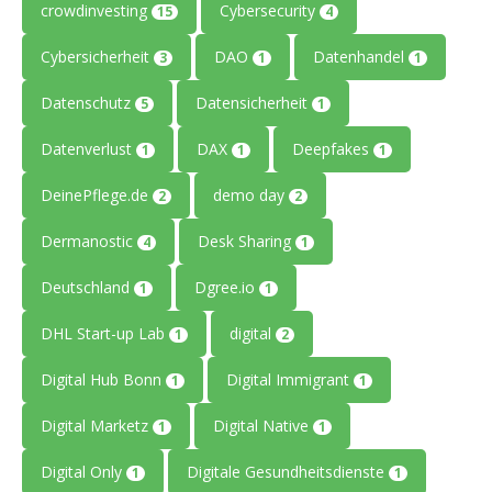
crowdinvesting
Cybersecurity
15
4
Cybersicherheit
DAO
Datenhandel
3
1
1
Datenschutz
Datensicherheit
5
1
Datenverlust
DAX
Deepfakes
1
1
1
DeinePflege.de
demo day
2
2
Dermanostic
Desk Sharing
4
1
Deutschland
Dgree.io
1
1
DHL Start-up Lab
digital
1
2
Digital Hub Bonn
Digital Immigrant
1
1
Digital Marketz
Digital Native
1
1
Digital Only
Digitale Gesundheitsdienste
1
1