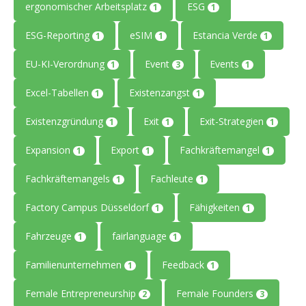
ergonomischer Arbeitsplatz
ESG
1
1
ESG-Reporting
eSIM
Estancia Verde
1
1
1
EU-KI-Verordnung
Event
Events
1
3
1
Excel-Tabellen
Existenzangst
1
1
Existenzgründung
Exit
Exit-Strategien
1
1
1
Expansion
Export
Fachkräftemangel
1
1
1
Fachkräftemangels
Fachleute
1
1
Factory Campus Düsseldorf
Fähigkeiten
1
1
Fahrzeuge
fairlanguage
1
1
Familienunternehmen
Feedback
1
1
Female Entrepreneurship
Female Founders
2
3