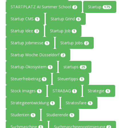
STARTPLATZ AI Summer School
Startup
2
175
Startup CMS
Startup Grind
1
6
Startup Idee
Startup Job
3
1
Startup Jobmesse
Startup Jobs
1
2
Startup Woche Düsseldorf
2
Startup-Ökosystem
startups
1
25
Steuerfreibetrag
Steuertipps
1
1
Stock Images
STRABAG
Strategie
1
1
1
Strategieentwicklung
Stratosfare
1
1
Studenten
Studierende
1
1
Suchmaschine
Suchmaschinenoptimierung
1
2