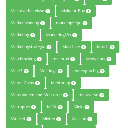
Machtverhältnisse
Make or Buy
1
1
Markenbindung
markenpflege
1
1
Marketing
MarketingMix
5
1
Marketingstrategie
Maschine
Match
2
1
1
Matchmaking
mecorad
Mediapark
2
1
1
Meet5
Meetings
mehrsprachig
1
1
1
Meme Coins
Mentoring
1
1
Mentorinnen und Mentoren
metaverse
1
2
Metropole
MiCA
Miele
1
1
1
Mindset
Minten
Mission
1
1
1