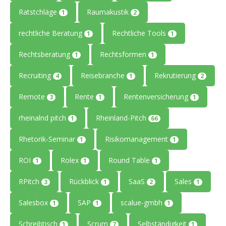
Ratstchläge
Raumakustik
1
2
rechtliche Beratung
Rechtliche Tools
1
1
Rechtsberatung
Rechtsformen
1
1
Recruiting
Reisebranche
Rekrutierung
4
1
2
Remote
Rente
Rentenversicherung
3
1
1
rheinalnd pitch
Rheinland-Pitch
1
66
Rhetorik-Seminar
Risikomanagement
1
1
ROI
Rolex
Round Table
1
1
1
RPitch
Rückblick
SaaS
Sales
3
1
2
1
Salesbox
SAP
scalue-gmbh
1
1
1
Schreibtisch
Scrum
Selbständigkeit
1
7
1