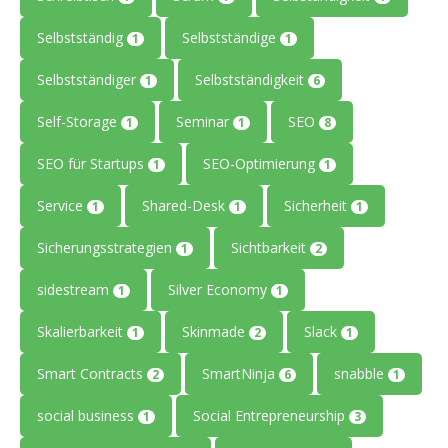
Selbstständig
Selbstständige
1
1
Selbstständiger
Selbstständigkeit
1
6
Self-Storage
Seminar
SEO
1
1
8
SEO für Startups
SEO-Optimierung
1
1
Service
Shared-Desk
Sicherheit
1
1
1
Sicherungsstrategien
Sichtbarkeit
1
2
sidestream
Silver Economy
1
1
Skalierbarkeit
Skinmade
Slack
1
2
1
Smart Contracts
SmartNinja
snabble
2
6
1
social business
Social Entrepreneurship
1
3