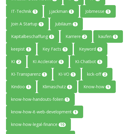
IT-Technik
j.jackman
Jobmesse
1
1
1
Join A Startup
Jubiläum
1
1
Kapitalbeschaffung
Karriere
kaufen
1
2
1
keepist
Key Facts
Keyword
1
1
1
KI
KI Acclerator
KI-Chatbot
2
1
1
KI-Transparenz
KI-VO
kick-off
1
1
2
Kindoo
Klimaschutz
Know-how
1
1
1
know-how-handouts-folien
1
know-how-it-web-development
1
know-how-legal-finance
10