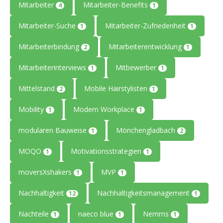
Mitarbeiter
Mitarbeiter-Benefits
4
1
Mitarbeiter-Suche
Mitarbeiter-Zufriedenheit
1
1
Mitarbeiterbindung
Mitarbeiterentwicklung
2
1
Mitarbeiterinterviews
Mitbewerber
1
1
Mittelstand
Mobile Hairstylisten
2
1
Mobility
Modern Workplace
1
1
modularen Bauweise
Mönchengladbach
1
2
MOQO
Motivationsstrategien
1
1
moversXshakers
MVP
1
1
Nachhaltigkeit
Nachhaltigkeitsmanagement
12
1
Nachteile
naeco blue
Nemms
1
1
1