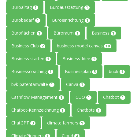
Büroalltag
Büroausstattung
1
1
Bürobedarf
Büroeinrichtung
1
1
Büroflächen
Büroraum
Business
1
1
1
Business Club
business model canvas
2
10
Business starten
Business-Idee
1
1
Businesscoaching
Businessplan
buuk
1
5
1
bvk-patentanwälte
Canva
1
1
Cashflow Management
CDO
Chatbot
1
1
1
Chatbot-Kennzeichnung
Chatbots
1
1
ChatGPT
climate farmers
3
1
ClimatePioneers
Cloud
1
4