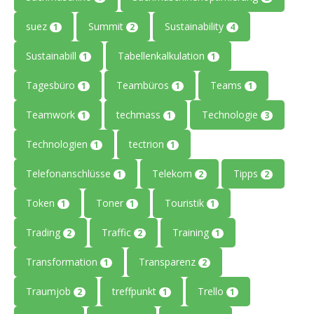
suez
Summit
Sustainability
1
2
4
Sustainabill
Tabellenkalkulation
1
1
Tagesbüro
Teambüros
Teams
1
1
1
Teamwork
techmass
Technologie
1
1
3
Technologien
tectrion
1
1
Telefonanschlüsse
Telekom
Tipps
1
2
2
Token
Toner
Touristik
1
1
1
Trading
Traffic
Training
2
2
1
Transformation
Transparenz
1
2
Traumjob
treffpunkt
Trello
2
1
1