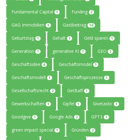
Fundamental Capital
Funding
1
2
GAG Immobilien
Gastbeitrag
1
16
Geburtstag
Gehalt
Geld sparen
1
1
1
Generation
generative KI
GEO
1
1
1
Geschäftsidee
Geschäftsmodel
6
1
Geschäftsmodell
Geschäftsprozesse
1
1
Gesellschaftsrecht
GetBaff
2
1
Gewerkschaften
Gipfel
Givetastic
1
1
1
Goodgive
Google Ads
GPT3
1
2
1
green impact special
Gründen
1
2