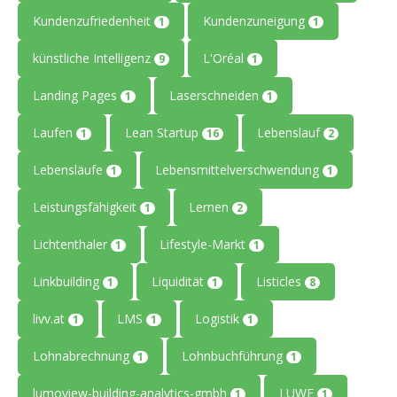
Kundenzufriedenheit
Kundenzuneigung
1
1
künstliche Intelligenz
L'Oréal
9
1
Landing Pages
Laserschneiden
1
1
Laufen
Lean Startup
Lebenslauf
1
16
2
Lebensläufe
Lebensmittelverschwendung
1
1
Leistungsfähigkeit
Lernen
1
2
Lichtenthaler
Lifestyle-Markt
1
1
Linkbuilding
Liquidität
Listicles
1
1
8
livv.at
LMS
Logistik
1
1
1
Lohnabrechnung
Lohnbuchführung
1
1
lumoview-building-analytics-gmbh
LUWE
1
1