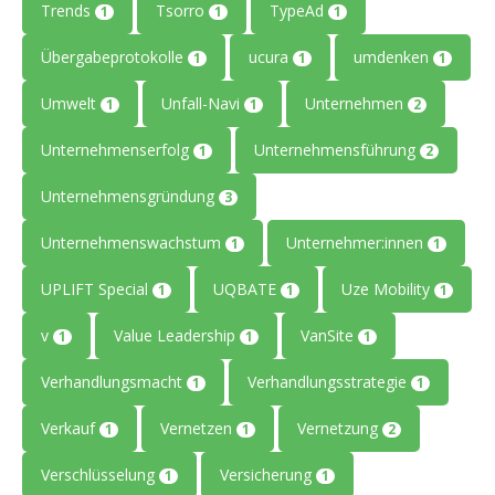
Trends
Tsorro
TypeAd
1
1
1
Übergabeprotokolle
ucura
umdenken
1
1
1
Umwelt
Unfall-Navi
Unternehmen
1
1
2
Unternehmenserfolg
Unternehmensführung
1
2
Unternehmensgründung
3
Unternehmenswachstum
Unternehmer:innen
1
1
UPLIFT Special
UQBATE
Uze Mobility
1
1
1
v
Value Leadership
VanSite
1
1
1
Verhandlungsmacht
Verhandlungsstrategie
1
1
Verkauf
Vernetzen
Vernetzung
1
1
2
Verschlüsselung
Versicherung
1
1