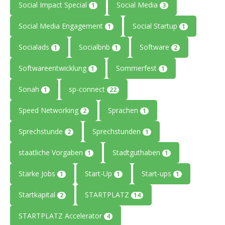
Social Impact Special
Social Media
1
3
Social Media Engagement
Social Startup
1
1
Socialads
Socialbnb
Software
1
1
2
Softwareentwicklung
Sommerfest
1
1
Sonah
sp-connect
1
22
Speed Networking
Sprachen
2
1
Sprechstunde
Sprechstunden
2
1
staatliche Vorgaben
Stadtguthaben
1
1
Starke Jobs
Start-Up
Start-ups
1
1
1
Startkapital
STARTPLATZ
2
14
STARTPLATZ Accelerator
4