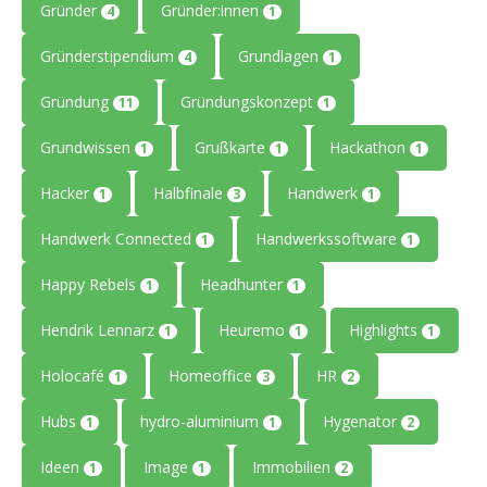
Gründer
Gründer:innen
4
1
Gründerstipendium
Grundlagen
4
1
Gründung
Gründungskonzept
11
1
Grundwissen
Grußkarte
Hackathon
1
1
1
Hacker
Halbfinale
Handwerk
1
3
1
Handwerk Connected
Handwerkssoftware
1
1
Happy Rebels
Headhunter
1
1
Hendrik Lennarz
Heuremo
Highlights
1
1
1
Holocafé
Homeoffice
HR
1
3
2
Hubs
hydro-aluminium
Hygenator
1
1
2
Ideen
Image
Immobilien
1
1
2