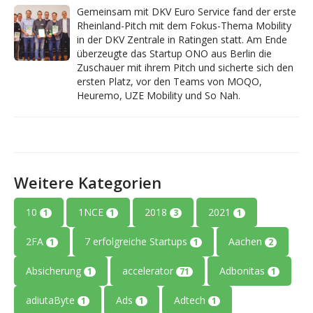
Gemeinsam mit DKV Euro Service fand der erste
Rheinland-Pitch mit dem Fokus-Thema Mobility
in der DKV Zentrale in Ratingen statt. Am Ende
überzeugte das Startup ONO aus Berlin die
Zuschauer mit ihrem Pitch und sicherte sich den
ersten Platz, vor den Teams von MOQO,
Heuremo, UZE Mobility und So Nah.
Weitere Kategorien
10
1NCE
2018
2021
1
1
3
1
2FA
7 erfolgreiche Startups
Aachen
1
1
2
Absicherung
accelerator
Adbonitas
1
71
1
adiutaByte
Ads
Adtech
1
1
1