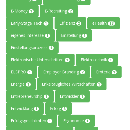
E-Money
E-Recruiting
1
2
Early-Stage Tech
Effizienz
eHealth
1
2
13
eigenes Interesse
Einstellung
1
1
Einstellungsprozess
1
Elektronische Unterschriften
Elektrotechnik
1
1
ELSPRO
Employer Branding
Emteria
1
2
1
Energie
Enkeltaugliches Wirtschaften
1
1
Entrepreneurship
Entwickler
1
1
Entwicklung
Erfolg
1
3
Erfolgsgeschichten
Ergonomie
1
1