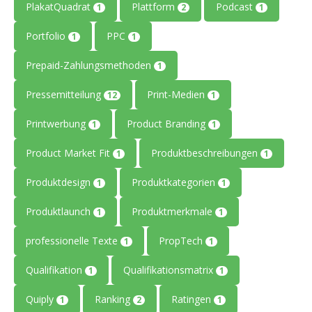
PlakatQuadrat
Plattform
Podcast
1
2
1
Portfolio
PPC
1
1
Prepaid-Zahlungsmethoden
1
Pressemitteilung
Print-Medien
12
1
Printwerbung
Product Branding
1
1
Product Market Fit
Produktbeschreibungen
1
1
Produktdesign
Produktkategorien
1
1
Produktlaunch
Produktmerkmale
1
1
professionelle Texte
PropTech
1
1
Qualifikation
Qualifikationsmatrix
1
1
Quiply
Ranking
Ratingen
1
2
1