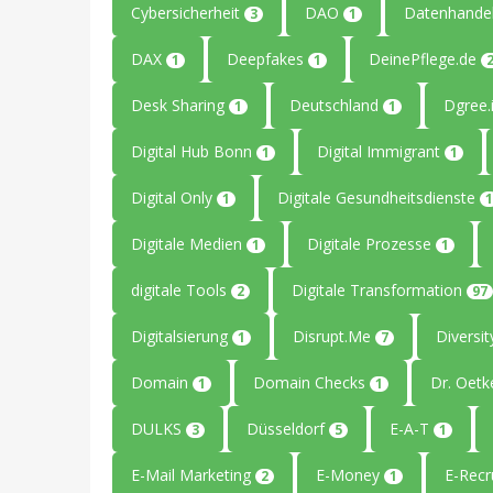
Cybersicherheit
DAO
Datenhande
3
1
DAX
Deepfakes
DeinePflege.de
1
1
Desk Sharing
Deutschland
Dgree.
1
1
Digital Hub Bonn
Digital Immigrant
1
1
Digital Only
Digitale Gesundheitsdienste
1
1
Digitale Medien
Digitale Prozesse
1
1
digitale Tools
Digitale Transformation
2
97
Digitalsierung
Disrupt.Me
Diversi
1
7
Domain
Domain Checks
Dr. Oetk
1
1
DULKS
Düsseldorf
E-A-T
3
5
1
E-Mail Marketing
E-Money
E-Recr
2
1