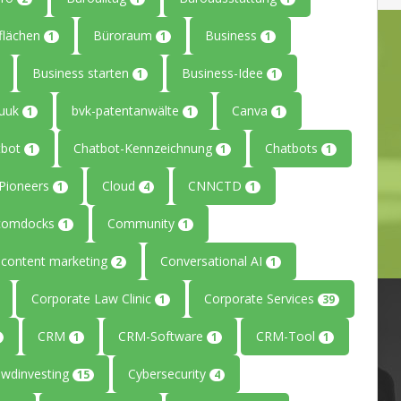
flächen
Büroraum
Business
1
1
1
Business starten
Business-Idee
1
1
uuk
bvk-patentanwälte
Canva
1
1
1
tbot
Chatbot-Kennzeichnung
Chatbots
1
1
1
ePioneers
Cloud
CNNCTD
1
4
1
comdocks
Community
1
1
content marketing
Conversational AI
2
1
Corporate Law Clinic
Corporate Services
1
39
CRM
CRM-Software
CRM-Tool
1
1
1
owdinvesting
Cybersecurity
15
4