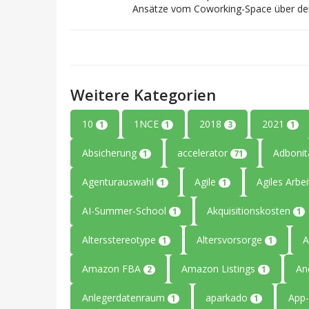
Ansätze vom Coworking-Space über den E
Weitere Kategorien
10
1NCE
2018
2021
1
1
3
1
Absicherung
accelerator
Adboni
1
71
Agenturauswahl
Agile
Agiles Arbe
1
1
AI-Summer-School
Akquisitionskosten
1
1
Altersstereotype
Altersvorsorge
A
1
1
Amazon FBA
Amazon Listings
An
2
1
Anlegerdatenraum
aparkado
App-
1
1