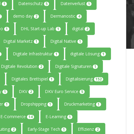
l
Datenschutz
Datenverlust
1
5
1
demo day
Dermanostic
2
2
4
io
DHL Start-up Lab
digital
1
1
2
Digital Marketz
Digital Native
1
1
Digitale Infrastruktur
digitale Lösung
1
1
Digitale Revolution
Digitale Signaturen
2
1
Digitales Brettspiel
Digitalisierung
1
152
ty
DKV
DKV Euro Service
1
2
5
er
Dropshipping
Druckmarketing
1
1
1
E-Commerce
E-Learning
14
1
uiting
Early-Stage Tech
Effizienz
2
1
2