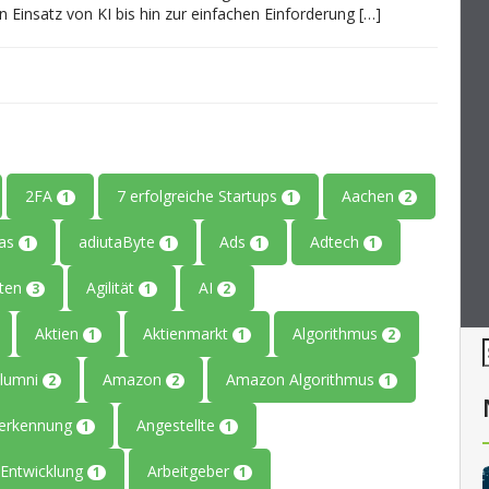
insatz von KI bis hin zur einfachen Einforderung […]
2FA
7 erfolgreiche Startups
Aachen
1
1
2
tas
adiutaByte
Ads
Adtech
1
1
1
1
iten
Agilität
AI
3
1
2
Aktien
Aktienmarkt
Algorithmus
1
1
2
lumni
Amazon
Amazon Algorithmus
2
2
1
erkennung
Angestellte
1
1
Entwicklung
Arbeitgeber
1
1