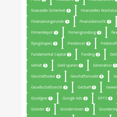
finanzielle Sicherheit
Finanzielles Wachst
1
Finanzierungsrunde
Finanzübersicht
1
1
Firmendepot
Firmengründung
flex
1
1
flyingshapes
Freelancer
Freiberuf
1
3
Fundamental Capital
Funding
GAG
1
2
Gehalt
Geld sparen
Generation
1
1
1
Geschäftsidee
Geschäftsmodel
G
6
1
Gesellschaftsrecht
GetBaff
Gewer
2
1
Goodgive
Google Ads
GPT3
1
2
1
Gründer
Gründer:innen
Gründerst
4
1