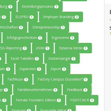
llung
Einstellungsprozess
1
1
ik
ELSPRO
Employer Branding
1
1
2
Wirtschaften
Entrepreneurship
1
1
Erfolgsgeschichten
Ergonomie
1
1
ESG-Reporting
eSIM
Estancia Verde
1
1
1
Excel-Tabellen
Existenzangst
1
1
gien
Expansion
Export
1
1
1
Fachleute
Factory Campus Düsseldorf
1
1
age
Familienunternehmen
Feedback
1
1
1
rs
Female Founders Edition
FGHTCNCR
3
1
1
Finanzen
finanzielle Mittel
1
1
1