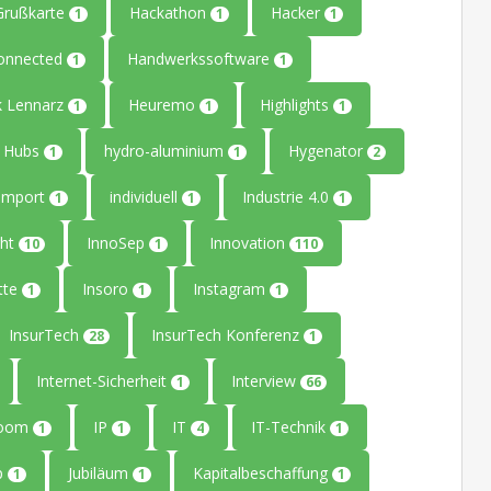
Grußkarte
Hackathon
Hacker
1
1
1
onnected
Handwerkssoftware
1
1
k Lennarz
Heuremo
Highlights
1
1
1
Hubs
hydro-aluminium
Hygenator
1
1
2
Import
individuell
Industrie 4.0
1
1
1
ght
InnoSep
Innovation
10
1
110
tte
Insoro
Instagram
1
1
1
InsurTech
InsurTech Konferenz
28
1
Internet-Sicherheit
Interview
1
66
Room
IP
IT
IT-Technik
1
1
4
1
up
Jubiläum
Kapitalbeschaffung
1
1
1