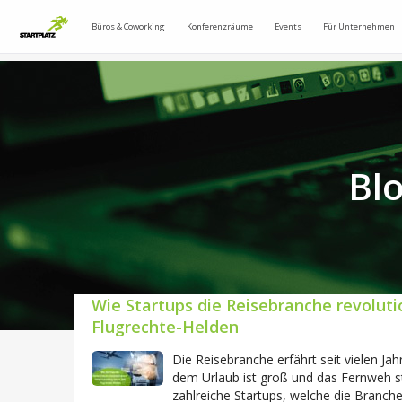
Büros & Coworking
Konferenzräume
Events
Für Unternehmen
Bl
Wie Startups die Reisebranche revolu
Flugrechte-Helden
Die Reisebranche erfährt seit vielen J
dem Urlaub ist groß und das Fernweh st
zahlreiche Startups, welche die Branch