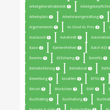
Arbeitgeberattraktivität
Arbeitgeberpflicht
1
Arbeitsplatz
Arbeitsraumgestaltung
1
1
Argumentieren
As Good As Pros
1
2
Austausch
Autokredit
Automatisi
1
1
Baoo
Barrierefreiheit
Batch #25
2
1
Beamte
BEEsharing
Benefits
1
1
1
Betriebsführung
Betriebsrat
Bet
1
1
Bewerbung
bezahlen
BFSG
1
1
1
Bitcoin
Blockchain
BMF
1
7
1
Buchhalting
Buchhaltung
Buchhal
1
2
Bumann & Sohn
Bürgschaften
B
1
1