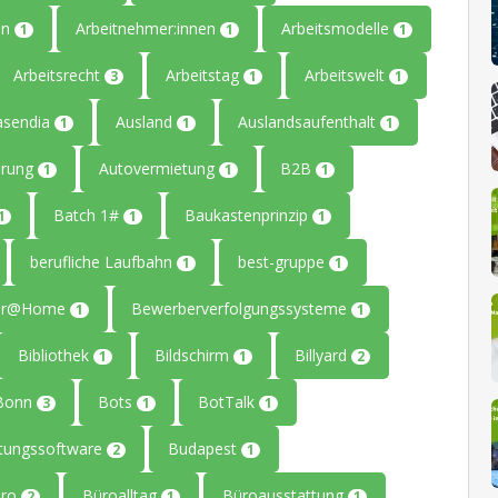
en
Arbeitnehmer:innen
Arbeitsmodelle
1
1
1
Arbeitsrecht
Arbeitstag
Arbeitswelt
3
1
1
asendia
Ausland
Auslandsaufenthalt
1
1
1
erung
Autovermietung
B2B
1
1
1
Batch 1#
Baukastenprinzip
1
1
1
berufliche Laufbahn
best-gruppe
1
1
ter@Home
Bewerberverfolgungssysteme
1
1
Bibliothek
Bildschirm
Billyard
1
1
2
Bonn
Bots
BotTalk
3
1
1
tungssoftware
Budapest
2
1
üro
Büroalltag
Büroausstattung
2
1
1