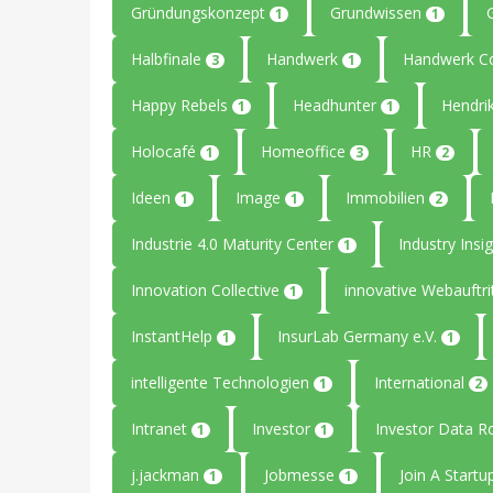
Gründungskonzept
Grundwissen
1
1
Halbfinale
Handwerk
Handwerk C
3
1
Happy Rebels
Headhunter
Hendri
1
1
Holocafé
Homeoffice
HR
1
3
2
Ideen
Image
Immobilien
1
1
2
Industrie 4.0 Maturity Center
Industry Insi
1
Innovation Collective
innovative Webauftri
1
InstantHelp
InsurLab Germany e.V.
1
1
intelligente Technologien
International
1
2
Intranet
Investor
Investor Data 
1
1
j.jackman
Jobmesse
Join A Start
1
1