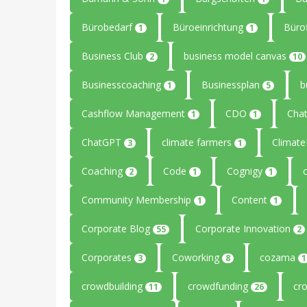
Bürobedarf
Büroeinrichtung
Büro
1
1
Business Club
business model canvas
2
10
Businesscoaching
Businessplan
b
1
5
Cashflow Management
CDO
Cha
1
1
ChatGPT
climate farmers
Climat
3
1
Coaching
Code
Cognigy
2
1
1
Community Membership
Content
1
1
Corporate Blog
Corporate Innovation
55
2
Corporates
Coworking
cozama
3
8
1
crowdbuilding
crowdfunding
cr
11
26