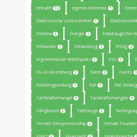
eHealth
eigenes Interesse
Einste
13
1
Elektronische Unterschriften
Elektrotechn
1
Emteria
Energie
Enkeltaugliches 
1
1
Entwickler
Entwicklung
Erfolg
1
1
3
ergonomischer Arbeitsplatz
ESG
1
1
EU-KI-Verordnung
Event
Events
1
3
1
Existenzgründung
Exit
Exit-Strate
1
1
Fachkräftemangel
Fachkräftemangels
1
1
Fähigkeiten
Fahrzeuge
fairlangu
1
1
Female Entrepreneurship
Female Founde
2
FIMO
Finanzamt
Finanzbranche
1
1