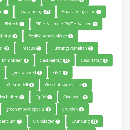
um
finanzierung
Finanzierungsplan
1
27
1
Fintech
FIR e. V. an der RWTH Aachen
1
1
ibilität
flexible Arbeitsplätze
3
1
ler
Frescue
Führungsverhalten
3
1
1
 Immobilien
Gastbeitrag
Geburtstag
1
16
1
generative KI
GEO
1
1
eschäftsmodell
Geschäftsprozesse
1
1
kschaften
Gipfel
Givetastic
1
1
1
green impact special
Gründen
1
2
ipendium
Grundlagen
Gründung
4
1
11