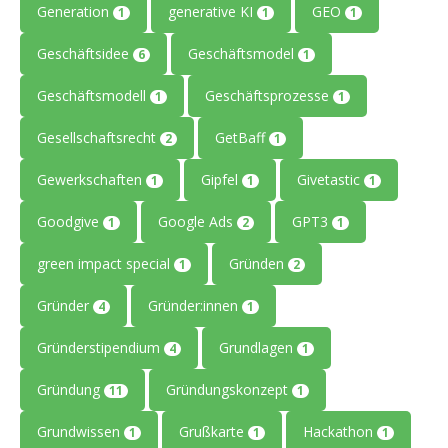
Generation
generative KI
GEO
1
1
1
Geschäftsidee
Geschäftsmodel
6
1
Geschäftsmodell
Geschäftsprozesse
1
1
Gesellschaftsrecht
GetBaff
2
1
Gewerkschaften
Gipfel
Givetastic
1
1
1
Goodgive
Google Ads
GPT3
1
2
1
green impact special
Gründen
1
2
Gründer
Gründer:innen
4
1
Gründerstipendium
Grundlagen
4
1
Gründung
Gründungskonzept
11
1
Grundwissen
Grußkarte
Hackathon
1
1
1