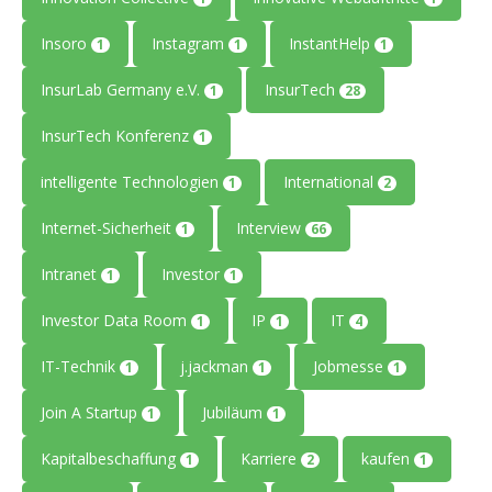
Insoro
Instagram
InstantHelp
1
1
1
InsurLab Germany e.V.
InsurTech
1
28
InsurTech Konferenz
1
intelligente Technologien
International
1
2
Internet-Sicherheit
Interview
1
66
Intranet
Investor
1
1
Investor Data Room
IP
IT
1
1
4
IT-Technik
j.jackman
Jobmesse
1
1
1
Join A Startup
Jubiläum
1
1
Kapitalbeschaffung
Karriere
kaufen
1
2
1