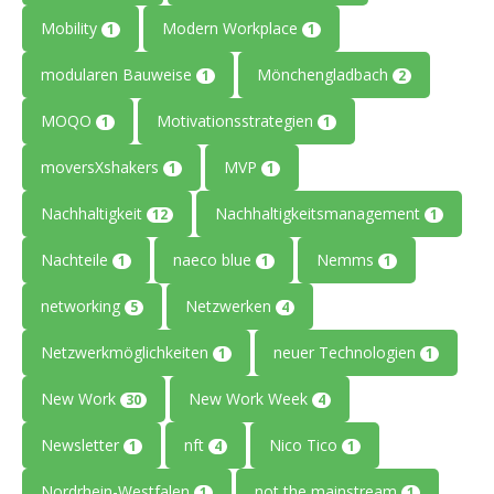
Mobility
Modern Workplace
1
1
modularen Bauweise
Mönchengladbach
1
2
MOQO
Motivationsstrategien
1
1
moversXshakers
MVP
1
1
Nachhaltigkeit
Nachhaltigkeitsmanagement
12
1
Nachteile
naeco blue
Nemms
1
1
1
networking
Netzwerken
5
4
Netzwerkmöglichkeiten
neuer Technologien
1
1
New Work
New Work Week
30
4
Newsletter
nft
Nico Tico
1
4
1
Nordrhein-Westfalen
not the mainstream
1
1