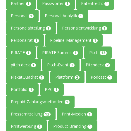
Partner
Passwörter
Patentrecht
1
1
1
Personal
Personal Analytik
1
1
Personalabteilung
Personalentwicklung
1
1
Personalrat
Pipeline-Management
1
1
PIRATE
PIRATE Summit
Pitch
1
1
13
pitch deck
Pitch-Event
Pitchdeck
1
2
2
PlakatQuadrat
Plattform
Podcast
1
2
1
Portfolio
PPC
1
1
Prepaid-Zahlungsmethoden
1
Pressemitteilung
Print-Medien
12
1
Printwerbung
Product Branding
1
1