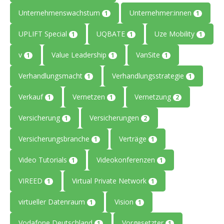
Unternehmenswachstum
Unternehmer:innen
1
1
UPLIFT Special
UQBATE
Uze Mobility
1
1
1
v
Value Leadership
VanSite
1
1
1
Verhandlungsmacht
Verhandlungsstrategie
1
1
Verkauf
Vernetzen
Vernetzung
1
1
2
Versicherung
Versicherungen
1
2
Versicherungsbranche
Verträge
1
1
Video Tutorials
Videokonferenzen
1
1
VIREED
Virtual Private Network
1
1
virtueller Datenraum
Vision
1
1
Vodafone Deutschland
Vorgesetzter
1
1