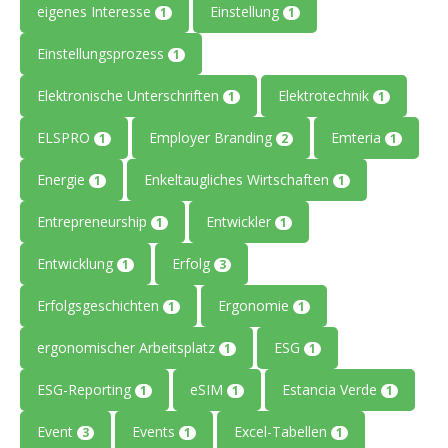
eigenes Interesse
Einstellung
1
1
Einstellungsprozess
1
Elektronische Unterschriften
Elektrotechnik
1
1
ELSPRO
Employer Branding
Emteria
1
2
1
Energie
Enkeltaugliches Wirtschaften
1
1
Entrepreneurship
Entwickler
1
1
Entwicklung
Erfolg
1
3
Erfolgsgeschichten
Ergonomie
1
1
ergonomischer Arbeitsplatz
ESG
1
1
ESG-Reporting
eSIM
Estancia Verde
1
1
1
Event
Events
Excel-Tabellen
3
1
1