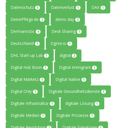
Datenschutz
Datenverlust
DAX
5
1
1
DeinePflege.de
demo day
2
2
Dermanostic
Desk Sharing
4
1
Deutschland
Dgree.io
1
1
DHL Start-up Lab
digital
1
2
Digital Hub Bonn
Digital Immigrant
1
1
Digital Marketz
Digital Native
1
1
Digital Only
Digitale Gesundheitsdienste
1
1
Digitale Infrastruktur
digitale Lösung
1
1
Digitale Medien
Digitale Prozesse
1
1
Digitale Revolution
Digitale Signaturen
2
1