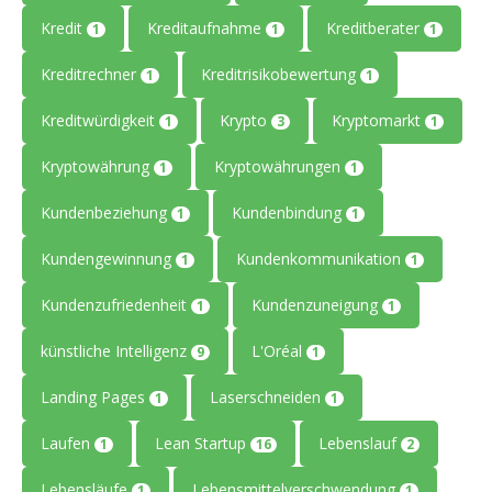
Kredit
Kreditaufnahme
Kreditberater
1
1
1
Kreditrechner
Kreditrisikobewertung
1
1
Kreditwürdigkeit
Krypto
Kryptomarkt
1
3
1
Kryptowährung
Kryptowährungen
1
1
Kundenbeziehung
Kundenbindung
1
1
Kundengewinnung
Kundenkommunikation
1
1
Kundenzufriedenheit
Kundenzuneigung
1
1
künstliche Intelligenz
L'Oréal
9
1
Landing Pages
Laserschneiden
1
1
Laufen
Lean Startup
Lebenslauf
1
16
2
Lebensläufe
Lebensmittelverschwendung
1
1