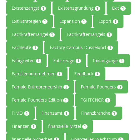
Existenzangst
Existenzgründung
Exit
1
1
1
Exit-Strategien
Expansion
Export
1
1
1
Fachkräftemangel
Fachkräftemangels
1
1
Fachleute
Factory Campus Düsseldorf
1
1
Fähigkeiten
Fahrzeuge
fairlanguage
1
1
1
Familienunternehmen
Feedback
1
1
Female Entrepreneurship
Female Founders
2
3
Female Founders Edition
FGHTCNCR
1
1
FIMO
Finanzamt
Finanzbranche
1
1
1
Finanzen
finanzielle Mittel
1
1
finanzielle Sicherheit
Finanzielles Wachstum
1
1