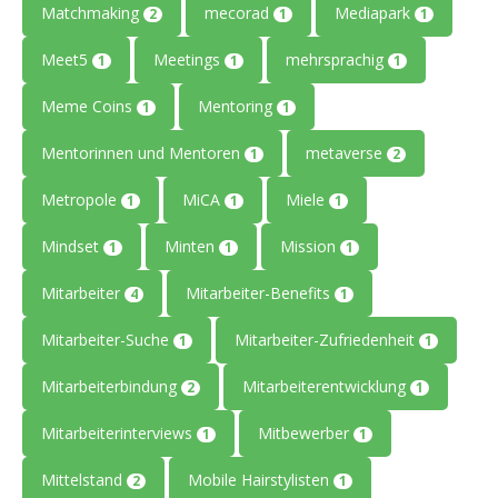
Matchmaking
mecorad
Mediapark
2
1
1
Meet5
Meetings
mehrsprachig
1
1
1
Meme Coins
Mentoring
1
1
Mentorinnen und Mentoren
metaverse
1
2
Metropole
MiCA
Miele
1
1
1
Mindset
Minten
Mission
1
1
1
Mitarbeiter
Mitarbeiter-Benefits
4
1
Mitarbeiter-Suche
Mitarbeiter-Zufriedenheit
1
1
Mitarbeiterbindung
Mitarbeiterentwicklung
2
1
Mitarbeiterinterviews
Mitbewerber
1
1
Mittelstand
Mobile Hairstylisten
2
1