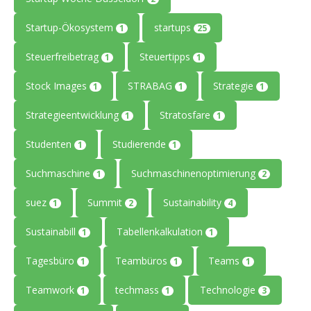
Startup-Ökosystem
startups
1
25
Steuerfreibetrag
Steuertipps
1
1
Stock Images
STRABAG
Strategie
1
1
1
Strategieentwicklung
Stratosfare
1
1
Studenten
Studierende
1
1
Suchmaschine
Suchmaschinenoptimierung
1
2
suez
Summit
Sustainability
1
2
4
Sustainabill
Tabellenkalkulation
1
1
Tagesbüro
Teambüros
Teams
1
1
1
Teamwork
techmass
Technologie
1
1
3