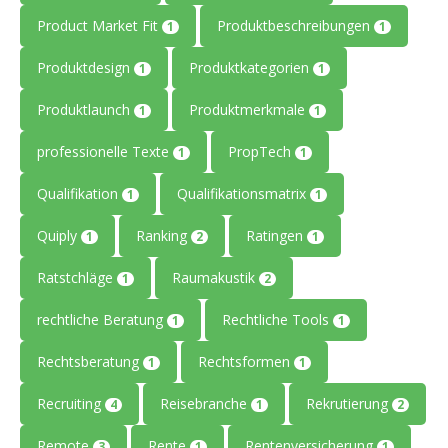
Product Market Fit
Produktbeschreibungen
1
1
Produktdesign
Produktkategorien
1
1
Produktlaunch
Produktmerkmale
1
1
professionelle Texte
PropTech
1
1
Qualifikation
Qualifikationsmatrix
1
1
Quiply
Ranking
Ratingen
1
2
1
Ratstchläge
Raumakustik
1
2
rechtliche Beratung
Rechtliche Tools
1
1
Rechtsberatung
Rechtsformen
1
1
Recruiting
Reisebranche
Rekrutierung
4
1
2
Remote
Rente
Rentenversicherung
3
1
1