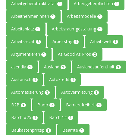
Arbeitgeberattraktivität
Arbeitgeberpflichten
1
1
Arbeitnehmer:innen
Arbeitsmodelle
1
1
Arbeitsplatz
Arbeitsraumgestaltung
1
1
Arbeitsrecht
Arbeitstag
Arbeitswelt
3
1
1
Argumentieren
As Good As Pros
1
2
asendia
Ausland
Auslandsaufenthalt
1
1
1
Austausch
Autokredit
1
1
Automatisierung
Autovermietung
1
1
B2B
Baoo
Barrierefreiheit
1
2
1
Batch #25
Batch 1#
1
1
Baukastenprinzip
Beamte
1
1