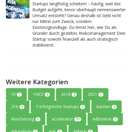
Startups langfristig scheitern – häufig, weil das
Budget aufgeht, bevor überhaupt nennenswerter
Umsatz entsteht? Genau deshalb ist Geld nicht
nur Mittel zum Zweck, sondern
Existenzgrundlage. Du lernst hier, wie Du als
Gründer durch gezieltes Risikomanagement Dein
Startup sowohl finanziell als auch strategisch
stabilisierst.
Weitere Kategorien
10
1NCE
2018
2021
1
1
3
1
2FA
7 erfolgreiche Startups
Aachen
1
1
2
Absicherung
accelerator
Adbonitas
1
71
1
adiutaByte
Ads
Adtech
1
1
1