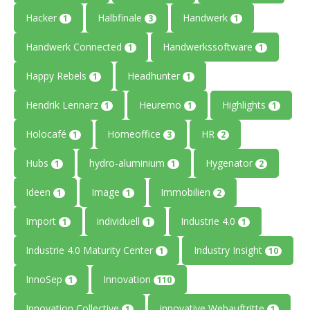
Hacker
Halbfinale
Handwerk
1
3
1
Handwerk Connected
Handwerkssoftware
1
1
Happy Rebels
Headhunter
1
1
Hendrik Lennarz
Heuremo
Highlights
1
1
1
Holocafé
Homeoffice
HR
1
3
2
Hubs
hydro-aluminium
Hygenator
1
1
2
Ideen
Image
Immobilien
1
1
2
Import
individuell
Industrie 4.0
1
1
1
Industrie 4.0 Maturity Center
Industry Insight
1
10
InnoSep
Innovation
1
110
Innovation Collective
innovative Webauftritte
1
1