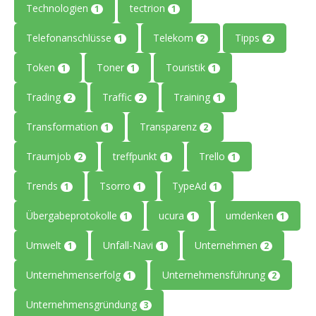
Technologien
tectrion
1
1
Telefonanschlüsse
Telekom
Tipps
1
2
2
Token
Toner
Touristik
1
1
1
Trading
Traffic
Training
2
2
1
Transformation
Transparenz
1
2
Traumjob
treffpunkt
Trello
2
1
1
Trends
Tsorro
TypeAd
1
1
1
Übergabeprotokolle
ucura
umdenken
1
1
1
Umwelt
Unfall-Navi
Unternehmen
1
1
2
Unternehmenserfolg
Unternehmensführung
1
2
Unternehmensgründung
3