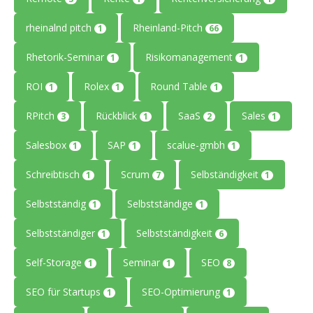
rheinalnd pitch
Rheinland-Pitch
1
66
Rhetorik-Seminar
Risikomanagement
1
1
ROI
Rolex
Round Table
1
1
1
RPitch
Rückblick
SaaS
Sales
3
1
2
1
Salesbox
SAP
scalue-gmbh
1
1
1
Schreibtisch
Scrum
Selbständigkeit
1
7
1
Selbstständig
Selbstständige
1
1
Selbstständiger
Selbstständigkeit
1
6
Self-Storage
Seminar
SEO
1
1
8
SEO für Startups
SEO-Optimierung
1
1