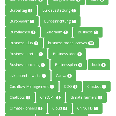
Büroalltag
Büroausstattung
1
1
Bürobedarf
Büroeinrichtung
1
1
Büroflächen
Büroraum
Business
1
1
1
Business Club
business model canvas
2
10
Business starten
Business-Idee
1
1
Businesscoaching
Businessplan
buuk
1
5
1
bvk-patentanwälte
Canva
1
1
Cashflow Management
CDO
Chatbot
1
1
1
Chatbots
ChatGPT
climate farmers
1
3
1
ClimatePioneers
Cloud
CNNCTD
1
4
1