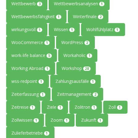
Wettbewerb
Wettbewerbsanalysen
3
1
Wettbewerbsfähigkeit
Winterfinale
1
2
wirkungsvoll
Wissen
Wohlfühlplatz
1
1
1
WooCommerce
WordPress
1
2
work-life balance
Workaholic
5
1
Working Abroad
Workshop
1
28
wss-redpoint
Zahlungsausfälle
1
1
Zeiterfassung
Zeitmanagement
1
2
Zeitreise
Ziele
Zolitron
Zoll
1
1
1
1
Zollwissen
Zoom
Zukunft
1
1
1
Zulieferbetriebe
1