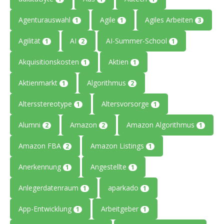
Agenturauswahl
Agile
Agiles Arbeiten
1
1
3
Agilität
AI
AI-Summer-School
1
2
1
Akquisitionskosten
Aktien
1
1
Aktienmarkt
Algorithmus
1
2
Altersstereotype
Altersvorsorge
1
1
Alumni
Amazon
Amazon Algorithmus
2
2
1
Amazon FBA
Amazon Listings
2
1
Anerkennung
Angestellte
1
1
Anlegerdatenraum
aparkado
1
1
App-Entwicklung
Arbeitgeber
1
1