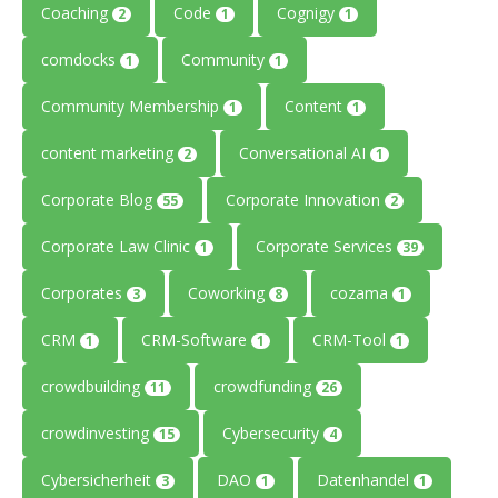
Coaching
Code
Cognigy
2
1
1
comdocks
Community
1
1
Community Membership
Content
1
1
content marketing
Conversational AI
2
1
Corporate Blog
Corporate Innovation
55
2
Corporate Law Clinic
Corporate Services
1
39
Corporates
Coworking
cozama
3
8
1
CRM
CRM-Software
CRM-Tool
1
1
1
crowdbuilding
crowdfunding
11
26
crowdinvesting
Cybersecurity
15
4
Cybersicherheit
DAO
Datenhandel
3
1
1