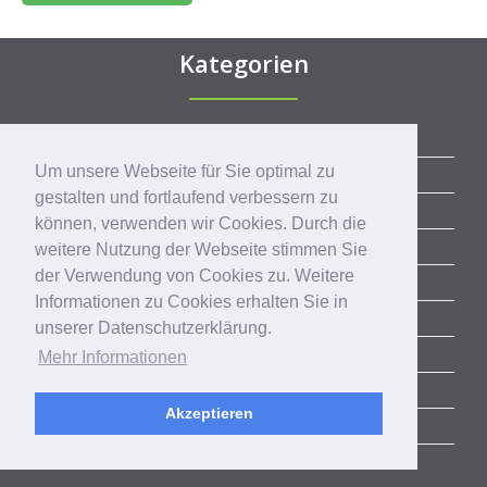
Kategorien
ALLE BLOGBEITRÄGE
Um unsere Webseite für Sie optimal zu
ERFOLGSGESCHICHTEN
gestalten und fortlaufend verbessern zu
ACCELERATOR
können, verwenden wir Cookies. Durch die
SUCCESS STORIES
weitere Nutzung der Webseite stimmen Sie
der Verwendung von Cookies zu. Weitere
COMMUNITY
Informationen zu Cookies erhalten Sie in
CORPORATE SERVICES
unserer Datenschutzerklärung.
RHEINLAND-PITCH
Mehr Informationen
AKTUELLE TRENDS
Akzeptieren
EVENTS
NEWS