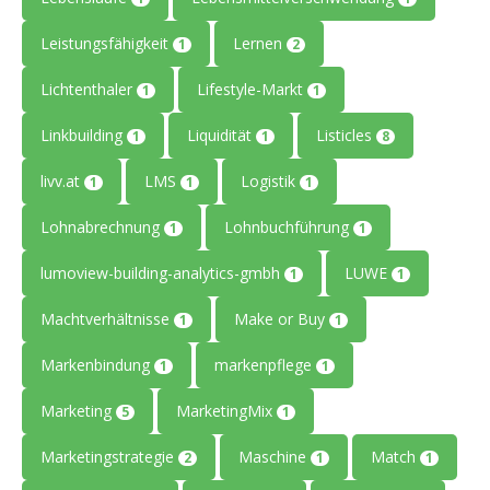
Leistungsfähigkeit
Lernen
1
2
Lichtenthaler
Lifestyle-Markt
1
1
Linkbuilding
Liquidität
Listicles
1
1
8
livv.at
LMS
Logistik
1
1
1
Lohnabrechnung
Lohnbuchführung
1
1
lumoview-building-analytics-gmbh
LUWE
1
1
Machtverhältnisse
Make or Buy
1
1
Markenbindung
markenpflege
1
1
Marketing
MarketingMix
5
1
Marketingstrategie
Maschine
Match
2
1
1