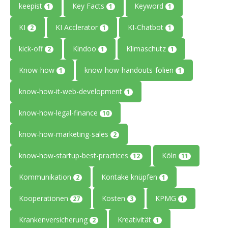
keepist
Key Facts
Keyword
1
1
1
KI
KI Acclerator
KI-Chatbot
2
1
1
kick-off
Kindoo
Klimaschutz
2
1
1
Know-how
know-how-handouts-folien
1
1
know-how-it-web-development
1
know-how-legal-finance
10
know-how-marketing-sales
2
know-how-startup-best-practices
Köln
12
11
Kommunikation
Kontake knüpfen
2
1
Kooperationen
Kosten
KPMG
27
3
1
Krankenversicherung
Kreativität
2
1