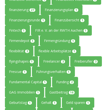
finanzierung
Finanzierungsplan
27
1
Finanzierungsrunde
Finanzübersicht
1
1
Fintech
FIR e. V. an der RWTH Aachen
1
1
Firmendepot
Firmengründung
1
1
flexibilität
flexible Arbeitsplätze
3
1
flyingshapes
Freelancer
Freiberufler
1
3
3
Frescue
Führungsverhalten
1
1
Fundamental Capital
Funding
1
2
GAG Immobilien
Gastbeitrag
1
16
Geburtstag
Gehalt
Geld sparen
1
1
1