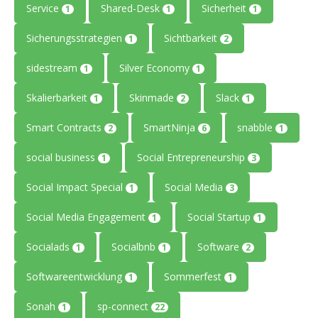
Service
Shared-Desk
Sicherheit
1
1
1
Sicherungsstrategien
Sichtbarkeit
1
2
sidestream
Silver Economy
1
1
Skalierbarkeit
Skinmade
Slack
1
2
1
Smart Contracts
SmartNinja
snabble
2
6
1
social business
Social Entrepreneurship
1
3
Social Impact Special
Social Media
1
3
Social Media Engagement
Social Startup
1
1
Socialads
Socialbnb
Software
1
1
2
Softwareentwicklung
Sommerfest
1
1
Sonah
sp-connect
1
22