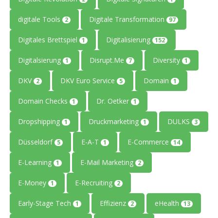
digitale Tools
Digitale Transformation
2
97
Digitales Brettspiel
Digitalisierung
1
152
Digitalsierung
Disrupt.Me
Diversity
1
7
1
DKV
DKV Euro Service
Domain
2
5
1
Domain Checks
Dr. Oetker
1
1
Dropshipping
Druckmarketing
DULKS
1
1
3
Düsseldorf
E-A-T
E-Commerce
5
1
14
E-Learning
E-Mail Marketing
1
2
E-Money
E-Recruiting
1
2
Early-Stage Tech
Effizienz
eHealth
1
2
13