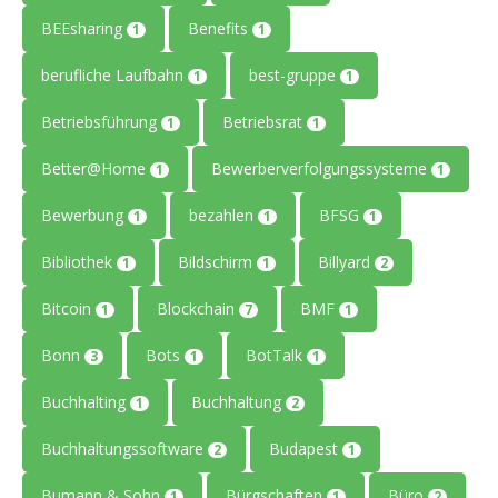
BEEsharing
Benefits
1
1
berufliche Laufbahn
best-gruppe
1
1
Betriebsführung
Betriebsrat
1
1
Better@Home
Bewerberverfolgungssysteme
1
1
Bewerbung
bezahlen
BFSG
1
1
1
Bibliothek
Bildschirm
Billyard
1
1
2
Bitcoin
Blockchain
BMF
1
7
1
Bonn
Bots
BotTalk
3
1
1
Buchhalting
Buchhaltung
1
2
Buchhaltungssoftware
Budapest
2
1
Bumann & Sohn
Bürgschaften
Büro
1
1
2