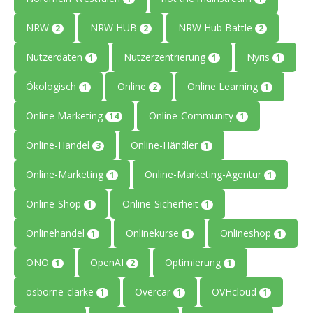
NRW
NRW HUB
NRW Hub Battle
2
2
2
Nutzerdaten
Nutzerzentrierung
Nyris
1
1
1
Ökologisch
Online
Online Learning
1
2
1
Online Marketing
Online-Community
14
1
Online-Handel
Online-Händler
3
1
Online-Marketing
Online-Marketing-Agentur
1
1
Online-Shop
Online-Sicherheit
1
1
Onlinehandel
Onlinekurse
Onlineshop
1
1
1
ONO
OpenAI
Optimierung
1
2
1
osborne-clarke
Overcar
OVHcloud
1
1
1