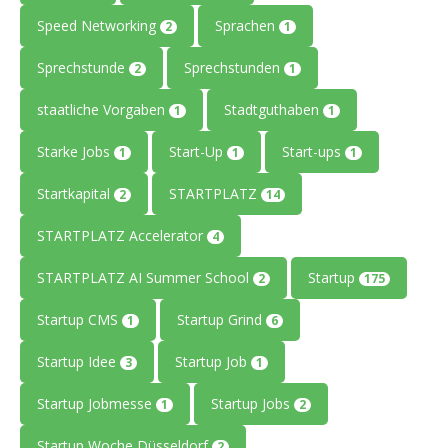
Speed Networking
Sprachen
2
1
Sprechstunde
Sprechstunden
2
1
staatliche Vorgaben
Stadtguthaben
1
1
Starke Jobs
Start-Up
Start-ups
1
1
1
Startkapital
STARTPLATZ
2
14
STARTPLATZ Accelerator
4
STARTPLATZ AI Summer School
Startup
2
175
Startup CMS
Startup Grind
1
6
Startup Idee
Startup Job
3
1
Startup Jobmesse
Startup Jobs
1
2
Startup Woche Düsseldorf
2