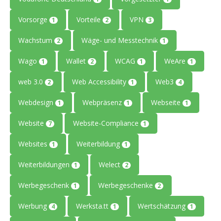
Vorsorge
Vorteile
VPN
1
2
3
Wachstum
Wäge- und Messtechnik
2
1
Wago
Wallet
WCAG
WeAre
1
2
1
1
web 3.0
Web Accessibility
Web3
2
1
4
Webdesign
Webpräsenz
Webseite
1
1
1
Website
Website-Compliance
7
1
Websites
Weiterbildung
1
1
Weiterbildungen
Welect
1
2
Werbegeschenk
Werbegeschenke
1
2
Werbung
Werksta.tt
Wertschätzung
4
1
1