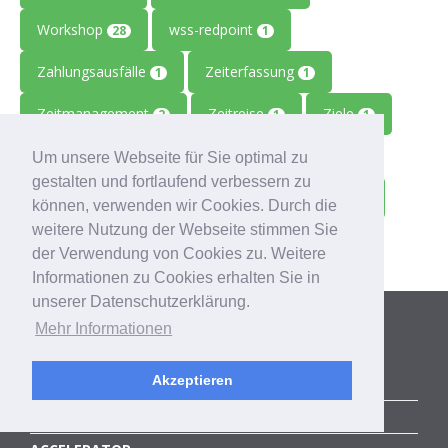
Workshop
wss-redpoint
28
1
Zahlungsausfälle
Zeiterfassung
1
1
Zeitmanagement
Zeitreise
Ziele
2
1
1
Zolitron
Zoll
Zollwissen
1
1
1
Um unsere Webseite für Sie optimal zu
gestalten und fortlaufend verbessern zu
Zoom
Zukunft
Zulieferbetriebe
1
1
1
können, verwenden wir Cookies. Durch die
weitere Nutzung der Webseite stimmen Sie
Zusammenarbeit
1
der Verwendung von Cookies zu. Weitere
Informationen zu Cookies erhalten Sie in
unserer Datenschutzerklärung.
Kategorien
Mehr Informationen
Akzeptieren
ALLE BLOGBEITRÄGE
ERFOLGSGESCHICHTEN