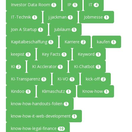
Investor Data Room
IP
IT
1
1
4
IT-Technik
j.jackman
Jobmesse
1
1
1
Join A Startup
Jubiläum
1
1
Kapitalbeschaffung
Karriere
kaufen
1
2
1
keepist
Key Facts
Keyword
1
1
1
KI
KI Acclerator
KI-Chatbot
2
1
1
KI-Transparenz
KI-VO
kick-off
1
1
2
Kindoo
Klimaschutz
Know-how
1
1
1
know-how-handouts-folien
1
know-how-it-web-development
1
know-how-legal-finance
10