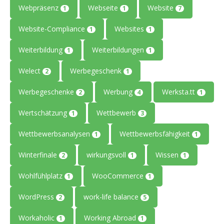
Webpräsenz
Webseite
Website
1
1
7
Website-Compliance
Websites
1
1
Weiterbildung
Weiterbildungen
1
1
Welect
Werbegeschenk
2
1
Werbegeschenke
Werbung
Werksta.tt
2
4
1
Wertschätzung
Wettbewerb
1
3
Wettbewerbsanalysen
Wettbewerbsfähigkeit
1
1
Winterfinale
wirkungsvoll
Wissen
2
1
1
Wohlfühlplatz
WooCommerce
1
1
WordPress
work-life balance
2
5
Workaholic
Working Abroad
1
1