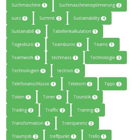
Suchmaschine
Suchmaschinenoptimierung
1
2
suez
Summit
Sustainability
1
2
4
Sustainabill
Tabellenkalkulation
1
1
Tagesbüro
Teambüros
Teams
1
1
1
Teamwork
techmass
Technologie
1
1
3
Technologien
tectrion
1
1
Telefonanschlüsse
Telekom
Tipps
1
2
2
Token
Toner
Touristik
1
1
1
Trading
Traffic
Training
2
2
1
Transformation
Transparenz
1
2
Traumjob
treffpunkt
Trello
2
1
1