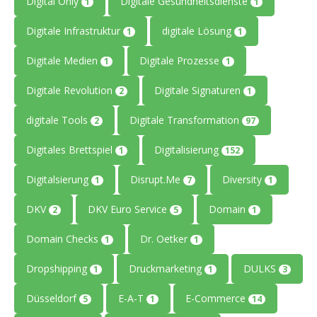
Digital Only
Digitale Gesundheitsdienste
1
1
Digitale Infrastruktur
digitale Lösung
1
1
Digitale Medien
Digitale Prozesse
1
1
Digitale Revolution
Digitale Signaturen
2
1
digitale Tools
Digitale Transformation
2
97
Digitales Brettspiel
Digitalisierung
1
152
Digitalsierung
Disrupt.Me
Diversity
1
7
1
DKV
DKV Euro Service
Domain
2
5
1
Domain Checks
Dr. Oetker
1
1
Dropshipping
Druckmarketing
DULKS
1
1
3
Düsseldorf
E-A-T
E-Commerce
5
1
14