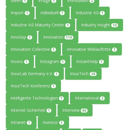
Ideen
Image
Immobilien
1
1
2
Import
individuell
Industrie 4.0
1
1
1
Industrie 4.0 Maturity Center
Industry Insight
1
10
InnoSep
Innovation
1
110
Innovation Collective
innovative Webauftritte
1
1
Insoro
Instagram
InstantHelp
1
1
1
InsurLab Germany e.V.
InsurTech
1
28
InsurTech Konferenz
1
intelligente Technologien
International
1
2
Internet-Sicherheit
Interview
1
66
Intranet
Investor
1
1