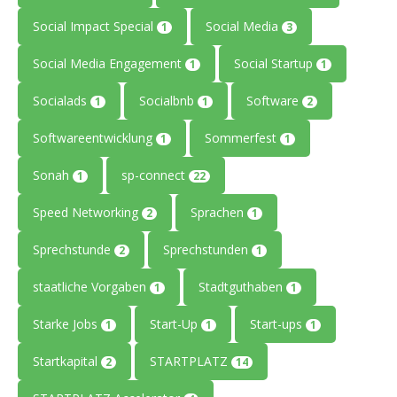
Social Impact Special
Social Media
1
3
Social Media Engagement
Social Startup
1
1
Socialads
Socialbnb
Software
1
1
2
Softwareentwicklung
Sommerfest
1
1
Sonah
sp-connect
1
22
Speed Networking
Sprachen
2
1
Sprechstunde
Sprechstunden
2
1
staatliche Vorgaben
Stadtguthaben
1
1
Starke Jobs
Start-Up
Start-ups
1
1
1
Startkapital
STARTPLATZ
2
14