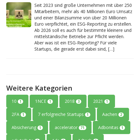
Seit 2023 sind große Unternehmen mit über 250
Mitarbeitern, mehr als 40 Millionen Euro Umsatz
und einer Bilanzsumme von über 20 Millionen
Euro verpflichtet, ein ESG-Reporting zu erstellen.
Ab 2026 soll es auch für bestimmte kleinere und
mittelständische Betriebe zur Pflicht werden.
Aber was ist ein ESG-Reporting? Für viele
Startups, die gerade erst dabei sind, […]
Weitere Kategorien
10
1NCE
2018
2021
1
1
3
1
2FA
7 erfolgreiche Startups
Aachen
1
1
2
Absicherung
accelerator
Adbonitas
1
71
1