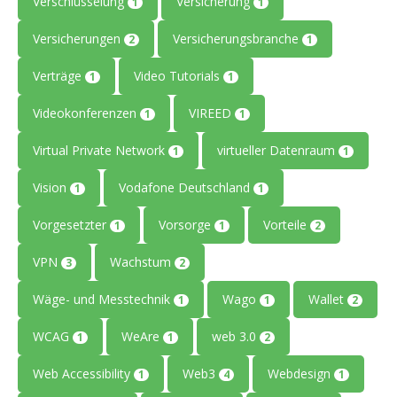
Verschlüsselung
Versicherung
1
1
Versicherungen
Versicherungsbranche
2
1
Verträge
Video Tutorials
1
1
Videokonferenzen
VIREED
1
1
Virtual Private Network
virtueller Datenraum
1
1
Vision
Vodafone Deutschland
1
1
Vorgesetzter
Vorsorge
Vorteile
1
1
2
VPN
Wachstum
3
2
Wäge- und Messtechnik
Wago
Wallet
1
1
2
WCAG
WeAre
web 3.0
1
1
2
Web Accessibility
Web3
Webdesign
1
4
1