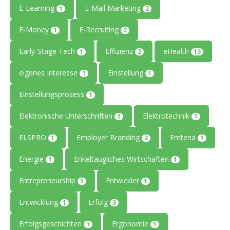
E-Learning
E-Mail Marketing
1
2
E-Money
E-Recruiting
1
2
Early-Stage Tech
Effizienz
eHealth
1
2
13
eigenes Interesse
Einstellung
1
1
Einstellungsprozess
1
Elektronische Unterschriften
Elektrotechnik
1
1
ELSPRO
Employer Branding
Emteria
1
2
1
Energie
Enkeltaugliches Wirtschaften
1
1
Entrepreneurship
Entwickler
1
1
Entwicklung
Erfolg
1
3
Erfolgsgeschichten
Ergonomie
1
1