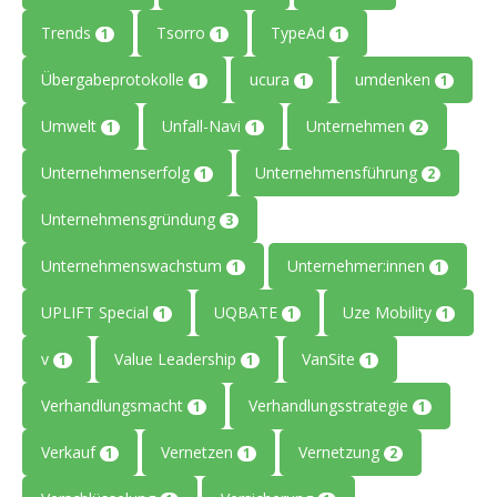
Trends
Tsorro
TypeAd
1
1
1
Übergabeprotokolle
ucura
umdenken
1
1
1
Umwelt
Unfall-Navi
Unternehmen
1
1
2
Unternehmenserfolg
Unternehmensführung
1
2
Unternehmensgründung
3
Unternehmenswachstum
Unternehmer:innen
1
1
UPLIFT Special
UQBATE
Uze Mobility
1
1
1
v
Value Leadership
VanSite
1
1
1
Verhandlungsmacht
Verhandlungsstrategie
1
1
Verkauf
Vernetzen
Vernetzung
1
1
2