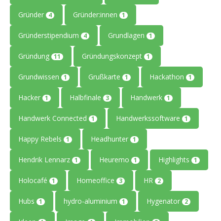
Gründer
Gründer:innen
4
1
Gründerstipendium
Grundlagen
4
1
Gründung
Gründungskonzept
11
1
Grundwissen
Grußkarte
Hackathon
1
1
1
Hacker
Halbfinale
Handwerk
1
3
1
Handwerk Connected
Handwerkssoftware
1
1
Happy Rebels
Headhunter
1
1
Hendrik Lennarz
Heuremo
Highlights
1
1
1
Holocafé
Homeoffice
HR
1
3
2
Hubs
hydro-aluminium
Hygenator
1
1
2