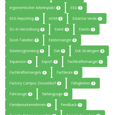
ergonomischer Arbeitsplatz
ESG
1
1
ESG-Reporting
eSIM
Estancia Verde
1
1
1
EU-KI-Verordnung
Event
Events
1
3
1
Excel-Tabellen
Existenzangst
1
1
Existenzgründung
Exit
Exit-Strategien
1
1
1
Expansion
Export
Fachkräftemangel
1
1
1
Fachkräftemangels
Fachleute
1
1
Factory Campus Düsseldorf
Fähigkeiten
1
1
Fahrzeuge
fairlanguage
1
1
Familienunternehmen
Feedback
1
1