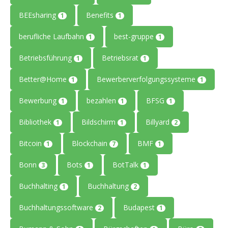
BEEsharing
Benefits
1
1
berufliche Laufbahn
best-gruppe
1
1
Betriebsführung
Betriebsrat
1
1
Better@Home
Bewerberverfolgungssysteme
1
1
Bewerbung
bezahlen
BFSG
1
1
1
Bibliothek
Bildschirm
Billyard
1
1
2
Bitcoin
Blockchain
BMF
1
7
1
Bonn
Bots
BotTalk
3
1
1
Buchhalting
Buchhaltung
1
2
Buchhaltungssoftware
Budapest
2
1