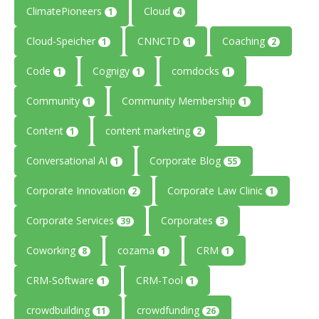
ClimatePioneers
Cloud
1
4
Cloud-Speicher
CNNCTD
Coaching
1
1
2
Code
Cognigy
comdocks
1
1
1
Community
Community Membership
1
1
Content
content marketing
1
2
Conversational AI
Corporate Blog
1
55
Corporate Innovation
Corporate Law Clinic
2
1
Corporate Services
Corporates
39
3
Coworking
cozama
CRM
8
1
1
CRM-Software
CRM-Tool
1
1
crowdbuilding
crowdfunding
11
26