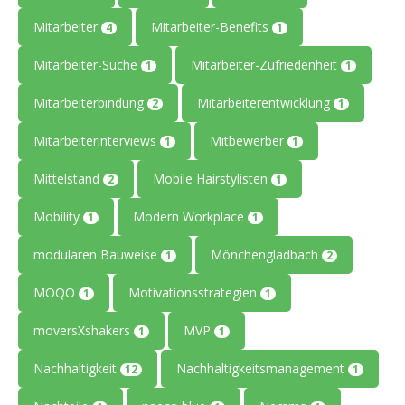
Mitarbeiter
Mitarbeiter-Benefits
4
1
Mitarbeiter-Suche
Mitarbeiter-Zufriedenheit
1
1
Mitarbeiterbindung
Mitarbeiterentwicklung
2
1
Mitarbeiterinterviews
Mitbewerber
1
1
Mittelstand
Mobile Hairstylisten
2
1
Mobility
Modern Workplace
1
1
modularen Bauweise
Mönchengladbach
1
2
MOQO
Motivationsstrategien
1
1
moversXshakers
MVP
1
1
Nachhaltigkeit
Nachhaltigkeitsmanagement
12
1