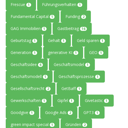
Frescue
Führungsverhalten
1
1
Fundamental Capital
Funding
1
2
GAG Immobilien
Gastbeitrag
1
16
Geburtstag
Gehalt
Geld sparen
1
1
1
Generation
generative KI
GEO
1
1
1
Geschäftsidee
Geschäftsmodel
6
1
Geschäftsmodell
Geschäftsprozesse
1
1
Gesellschaftsrecht
GetBaff
2
1
Gewerkschaften
Gipfel
Givetastic
1
1
1
Goodgive
Google Ads
GPT3
1
2
1
green impact special
Gründen
1
2