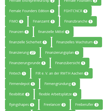
Female Entrepreneurship
Female Founders
2
3
Female Founders Edition
FGHTCNCR
1
1
FIMO
Finanzamt
Finanzbranche
1
1
1
Finanzen
finanzielle Mittel
1
1
finanzielle Sicherheit
Finanzielles Wachstum
1
1
finanzierung
Finanzierungsplan
27
1
Finanzierungsrunde
Finanzübersicht
1
1
Fintech
FIR e. V. an der RWTH Aachen
1
1
Firmendepot
Firmengründung
1
1
flexibilität
flexible Arbeitsplätze
3
1
flyingshapes
Freelancer
Freiberufler
1
3
3