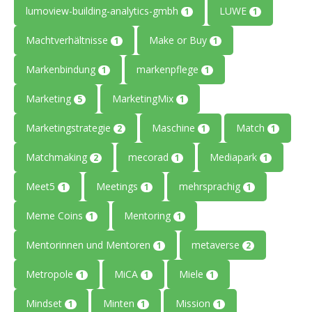
lumoview-building-analytics-gmbh
LUWE
1
1
Machtverhältnisse
Make or Buy
1
1
Markenbindung
markenpflege
1
1
Marketing
MarketingMix
5
1
Marketingstrategie
Maschine
Match
2
1
1
Matchmaking
mecorad
Mediapark
2
1
1
Meet5
Meetings
mehrsprachig
1
1
1
Meme Coins
Mentoring
1
1
Mentorinnen und Mentoren
metaverse
1
2
Metropole
MiCA
Miele
1
1
1
Mindset
Minten
Mission
1
1
1