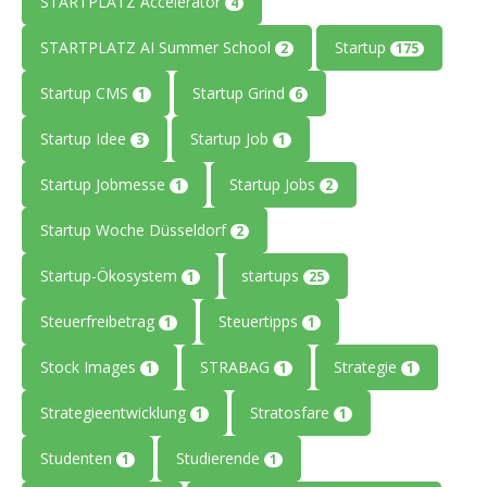
STARTPLATZ Accelerator
4
STARTPLATZ AI Summer School
Startup
2
175
Startup CMS
Startup Grind
1
6
Startup Idee
Startup Job
3
1
Startup Jobmesse
Startup Jobs
1
2
Startup Woche Düsseldorf
2
Startup-Ökosystem
startups
1
25
Steuerfreibetrag
Steuertipps
1
1
Stock Images
STRABAG
Strategie
1
1
1
Strategieentwicklung
Stratosfare
1
1
Studenten
Studierende
1
1