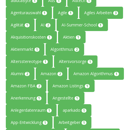
adiutaByte
Ads
Adtech
1
1
1
Agenturauswahl
Agile
Agiles Arbeiten
1
1
3
Agilität
AI
AI-Summer-School
1
2
1
Akquisitionskosten
Aktien
1
1
Aktienmarkt
Algorithmus
1
2
Altersstereotype
Altersvorsorge
1
1
Alumni
Amazon
Amazon Algorithmus
2
2
1
Amazon FBA
Amazon Listings
2
1
Anerkennung
Angestellte
1
1
Anlegerdatenraum
aparkado
1
1
App-Entwicklung
Arbeitgeber
1
1