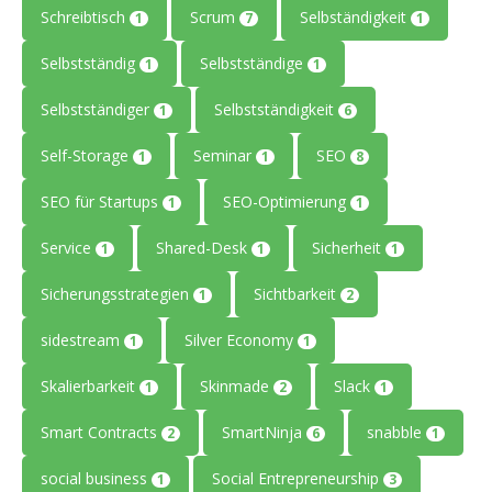
Schreibtisch
Scrum
Selbständigkeit
1
7
1
Selbstständig
Selbstständige
1
1
Selbstständiger
Selbstständigkeit
1
6
Self-Storage
Seminar
SEO
1
1
8
SEO für Startups
SEO-Optimierung
1
1
Service
Shared-Desk
Sicherheit
1
1
1
Sicherungsstrategien
Sichtbarkeit
1
2
sidestream
Silver Economy
1
1
Skalierbarkeit
Skinmade
Slack
1
2
1
Smart Contracts
SmartNinja
snabble
2
6
1
social business
Social Entrepreneurship
1
3