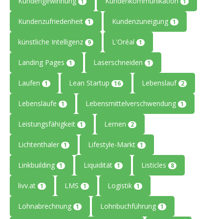
Kundengewinnung
Kundenkommunikation
1
1
Kundenzufriedenheit
Kundenzuneigung
1
1
künstliche Intelligenz
L'Oréal
9
1
Landing Pages
Laserschneiden
1
1
Laufen
Lean Startup
Lebenslauf
1
16
2
Lebensläufe
Lebensmittelverschwendung
1
1
Leistungsfähigkeit
Lernen
1
2
Lichtenthaler
Lifestyle-Markt
1
1
Linkbuilding
Liquidität
Listicles
1
1
8
livv.at
LMS
Logistik
1
1
1
Lohnabrechnung
Lohnbuchführung
1
1