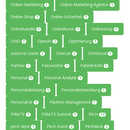
Online-Marketing
Online-Marketing-Agentur
1
1
Online-Shop
Online-Sicherheit
1
1
Onlinehandel
Onlinekurse
Onlineshop
1
1
1
ONO
OpenAI
Optimierung
1
2
1
osborne-clarke
Overcar
OVHcloud
1
1
1
Partner
Passwörter
Patentrecht
1
1
1
Personal
Personal Analytik
1
1
Personalabteilung
Personalentwicklung
1
1
Personalrat
Pipeline-Management
1
1
PIRATE
PIRATE Summit
Pitch
1
1
13
pitch deck
Pitch-Event
Pitchdeck
1
2
2