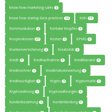
know-how-marketing-sales
2
know-how-startup-best-practices
Köln
12
11
Kommunikation
Kontake knüpfen
2
1
Kooperationen
Kosten
KPMG
27
3
1
Krankenversicherung
Kreativität
2
1
Kredit
Kreditaufnahme
Kreditberater
1
1
1
Kreditrechner
Kreditrisikobewertung
1
1
Kreditwürdigkeit
Krypto
Kryptomarkt
1
3
1
Kryptowährung
Kryptowährungen
1
1
Kundenbeziehung
Kundenbindung
1
1