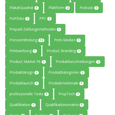
PlakatQuadrat
Plattform
Podcast
1
2
1
Portfolio
PPC
1
1
Prepaid-Zahlungsmethoden
1
Pressemitteilung
Print-Medien
12
1
Printwerbung
Product Branding
1
1
Product Market Fit
Produktbeschreibungen
1
1
Produktdesign
Produktkategorien
1
1
Produktlaunch
Produktmerkmale
1
1
professionelle Texte
PropTech
1
1
Qualifikation
Qualifikationsmatrix
1
1