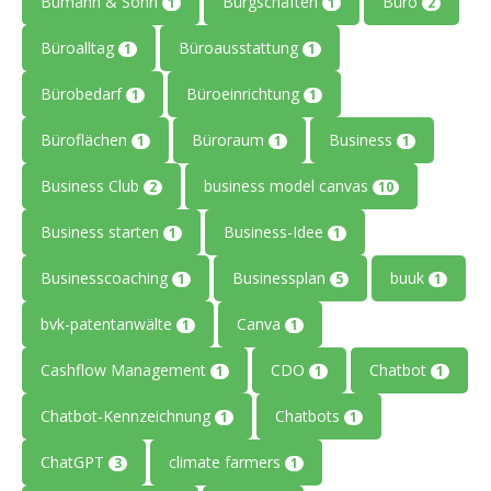
Bumann & Sohn
Bürgschaften
Büro
1
1
2
Büroalltag
Büroausstattung
1
1
Bürobedarf
Büroeinrichtung
1
1
Büroflächen
Büroraum
Business
1
1
1
Business Club
business model canvas
2
10
Business starten
Business-Idee
1
1
Businesscoaching
Businessplan
buuk
1
5
1
bvk-patentanwälte
Canva
1
1
Cashflow Management
CDO
Chatbot
1
1
1
Chatbot-Kennzeichnung
Chatbots
1
1
ChatGPT
climate farmers
3
1