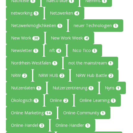
Nachteile
naeco blue
Nemms
1
1
1
networking
Netzwerken
5
4
Netzwerkmöglichkeiten
neuer Technologien
1
1
New Work
New Work Week
30
4
Newsletter
nft
Nico Tico
1
4
1
Nordrhein-Westfalen
not the mainstream
1
1
NRW
NRW HUB
NRW Hub Battle
2
2
2
Nutzerdaten
Nutzerzentrierung
Nyris
1
1
1
Ökologisch
Online
Online Learning
1
2
1
Online Marketing
Online-Community
14
1
Online-Handel
Online-Händler
3
1