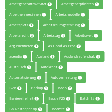
Arbeitgeberattraktivität
Arbeitgeberpflichten
1
1
Arbeitnehmer:innen
Arbeitsmodelle
1
1
Arbeitsplatz
Arbeitsraumgestaltung
1
1
Arbeitsrecht
Arbeitstag
Arbeitswelt
3
1
1
Argumentieren
As Good As Pros
1
2
asendia
Ausland
Auslandsaufenthalt
1
1
1
Austausch
Autokredit
1
1
Automatisierung
Autovermietung
1
1
B2B
Backup
Baoo
1
1
2
Barrierefreiheit
Batch #25
Batch 1#
1
1
1
Baukastenprinzip
Beamte
1
1