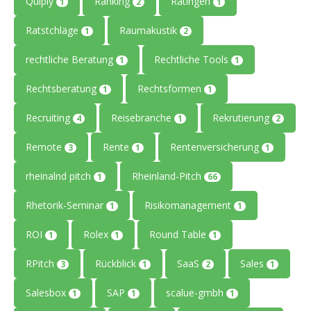
Quiply
Ranking
Ratingen
1
2
1
Ratstchläge
Raumakustik
1
2
rechtliche Beratung
Rechtliche Tools
1
1
Rechtsberatung
Rechtsformen
1
1
Recruiting
Reisebranche
Rekrutierung
4
1
2
Remote
Rente
Rentenversicherung
3
1
1
rheinalnd pitch
Rheinland-Pitch
1
66
Rhetorik-Seminar
Risikomanagement
1
1
ROI
Rolex
Round Table
1
1
1
RPitch
Rückblick
SaaS
Sales
3
1
2
1
Salesbox
SAP
scalue-gmbh
1
1
1