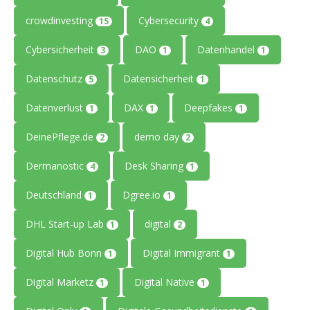
crowdinvesting
Cybersecurity
15
4
Cybersicherheit
DAO
Datenhandel
3
1
1
Datenschutz
Datensicherheit
5
1
Datenverlust
DAX
Deepfakes
1
1
1
DeinePflege.de
demo day
2
2
Dermanostic
Desk Sharing
4
1
Deutschland
Dgree.io
1
1
DHL Start-up Lab
digital
1
2
Digital Hub Bonn
Digital Immigrant
1
1
Digital Marketz
Digital Native
1
1