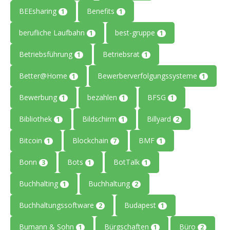
BEEsharing
Benefits
1
1
berufliche Laufbahn
best-gruppe
1
1
Betriebsführung
Betriebsrat
1
1
Better@Home
Bewerberverfolgungssysteme
1
1
Bewerbung
bezahlen
BFSG
1
1
1
Bibliothek
Bildschirm
Billyard
1
1
2
Bitcoin
Blockchain
BMF
1
7
1
Bonn
Bots
BotTalk
3
1
1
Buchhalting
Buchhaltung
1
2
Buchhaltungssoftware
Budapest
2
1
Bumann & Sohn
Bürgschaften
Büro
1
1
2