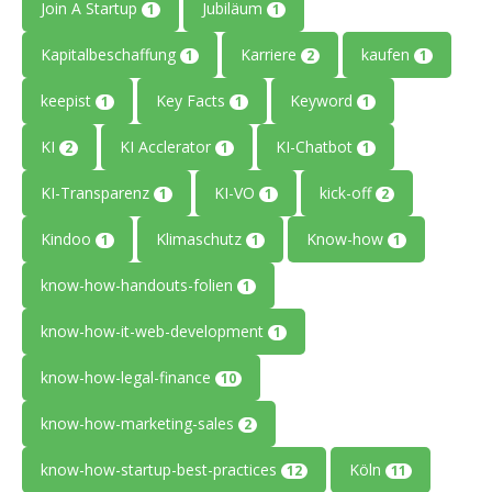
Join A Startup
Jubiläum
1
1
Kapitalbeschaffung
Karriere
kaufen
1
2
1
keepist
Key Facts
Keyword
1
1
1
KI
KI Acclerator
KI-Chatbot
2
1
1
KI-Transparenz
KI-VO
kick-off
1
1
2
Kindoo
Klimaschutz
Know-how
1
1
1
know-how-handouts-folien
1
know-how-it-web-development
1
know-how-legal-finance
10
know-how-marketing-sales
2
know-how-startup-best-practices
Köln
12
11