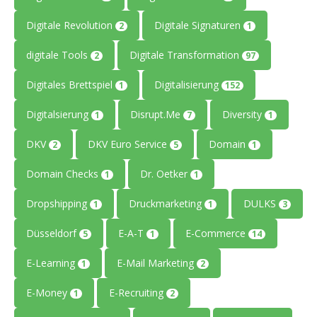
Digitale Revolution
Digitale Signaturen
2
1
digitale Tools
Digitale Transformation
2
97
Digitales Brettspiel
Digitalisierung
1
152
Digitalsierung
Disrupt.Me
Diversity
1
7
1
DKV
DKV Euro Service
Domain
2
5
1
Domain Checks
Dr. Oetker
1
1
Dropshipping
Druckmarketing
DULKS
1
1
3
Düsseldorf
E-A-T
E-Commerce
5
1
14
E-Learning
E-Mail Marketing
1
2
E-Money
E-Recruiting
1
2