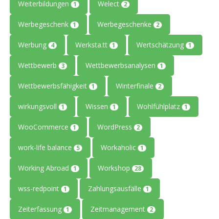
Weiterbildungen
Welect
1
2
Werbegeschenk
Werbegeschenke
1
2
Werbung
Werksta.tt
Wertschätzung
4
1
1
Wettbewerb
Wettbewerbsanalysen
3
1
Wettbewerbsfähigkeit
Winterfinale
1
2
wirkungsvoll
Wissen
Wohlfühlplatz
1
1
1
WooCommerce
WordPress
1
2
work-life balance
Workaholic
5
1
Working Abroad
Workshop
1
28
wss-redpoint
Zahlungsausfälle
1
1
Zeiterfassung
Zeitmanagement
1
2