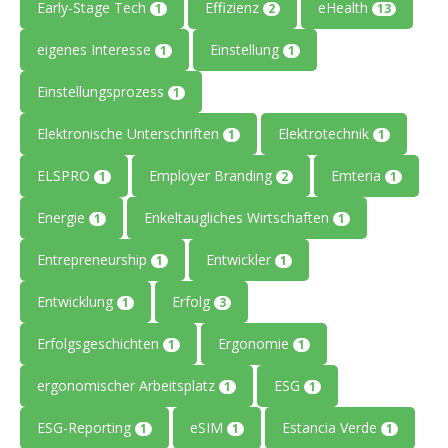
Early-Stage Tech
Effizienz
eHealth
1
2
13
eigenes Interesse
Einstellung
1
1
Einstellungsprozess
1
Elektronische Unterschriften
Elektrotechnik
1
1
ELSPRO
Employer Branding
Emteria
1
2
1
Energie
Enkeltaugliches Wirtschaften
1
1
Entrepreneurship
Entwickler
1
1
Entwicklung
Erfolg
1
3
Erfolgsgeschichten
Ergonomie
1
1
ergonomischer Arbeitsplatz
ESG
1
1
ESG-Reporting
eSIM
Estancia Verde
1
1
1