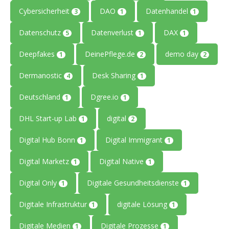
Cybersicherheit
DAO
Datenhandel
3
1
1
Datenschutz
Datenverlust
DAX
5
1
1
Deepfakes
DeinePflege.de
demo day
1
2
2
Dermanostic
Desk Sharing
4
1
Deutschland
Dgree.io
1
1
DHL Start-up Lab
digital
1
2
Digital Hub Bonn
Digital Immigrant
1
1
Digital Marketz
Digital Native
1
1
Digital Only
Digitale Gesundheitsdienste
1
1
Digitale Infrastruktur
digitale Lösung
1
1
Digitale Medien
Digitale Prozesse
1
1