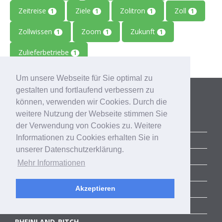
Zeitreise
Ziele
Zolitron
Zoll
1
1
1
1
Zollwissen
Zoom
Zukunft
1
1
1
Zulieferbetriebe
1
Um unsere Webseite für Sie optimal zu
Kategorien
gestalten und fortlaufend verbessern zu
können, verwenden wir Cookies. Durch die
weitere Nutzung der Webseite stimmen Sie
ALLE BLOGBEITRÄGE
der Verwendung von Cookies zu. Weitere
Informationen zu Cookies erhalten Sie in
ERFOLGSGESCHICHTEN
unserer Datenschutzerklärung.
ACCELERATOR
Mehr Informationen
SUCCESS STORIES
COMMUNITY
Akzeptieren
CORPORATE SERVICES
RHEINLAND-PITCH