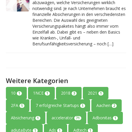
abzuwägen, welche Versicherungen wirklich
notwendig sind. Je nach Unternehmen braucht es
finanzielle Absicherungen in den verschiedensten
Bereichen. Die Auswahl des geeigneten
Versicherungspaketes hängt also immer vom
Einzelfall ab. Dabei gibt es – neben den Basics
wie Kranken-, Unfall- und
Berufsunfähigkeitsversicherung – noch […]
Weitere Kategorien
10
1NCE
2018
2021
1
1
3
1
2FA
7 erfolgreiche Startups
Aachen
1
1
2
Absicherung
accelerator
Adbonitas
1
71
1
adiutaByte
Ads
Adtech
1
1
1