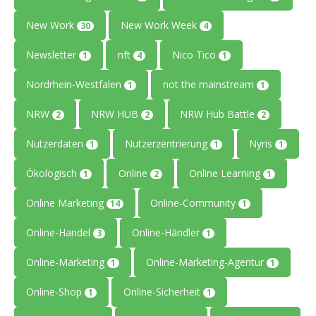
New Work
New Work Week
30
4
Newsletter
nft
Nico Tico
1
4
1
Nordrhein-Westfalen
not the mainstream
1
1
NRW
NRW HUB
NRW Hub Battle
2
2
2
Nutzerdaten
Nutzerzentrierung
Nyris
1
1
1
Ökologisch
Online
Online Learning
1
2
1
Online Marketing
Online-Community
14
1
Online-Handel
Online-Händler
3
1
Online-Marketing
Online-Marketing-Agentur
1
1
Online-Shop
Online-Sicherheit
1
1