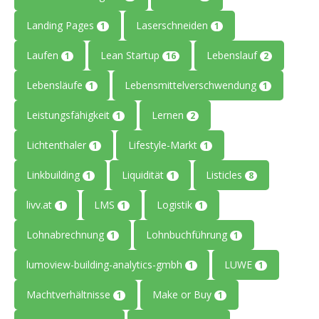
Landing Pages
Laserschneiden
1
1
Laufen
Lean Startup
Lebenslauf
1
16
2
Lebensläufe
Lebensmittelverschwendung
1
1
Leistungsfähigkeit
Lernen
1
2
Lichtenthaler
Lifestyle-Markt
1
1
Linkbuilding
Liquidität
Listicles
1
1
8
livv.at
LMS
Logistik
1
1
1
Lohnabrechnung
Lohnbuchführung
1
1
lumoview-building-analytics-gmbh
LUWE
1
1
Machtverhältnisse
Make or Buy
1
1