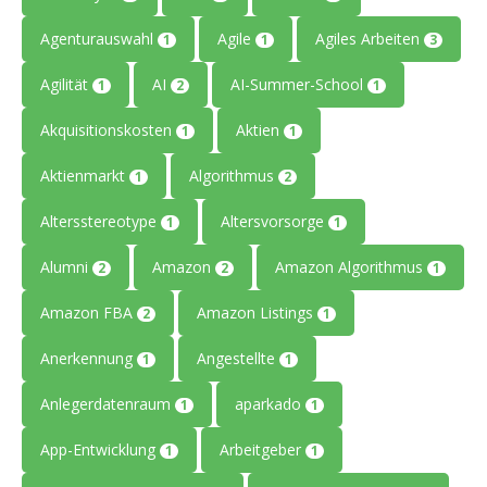
Agenturauswahl
Agile
Agiles Arbeiten
1
1
3
Agilität
AI
AI-Summer-School
1
2
1
Akquisitionskosten
Aktien
1
1
Aktienmarkt
Algorithmus
1
2
Altersstereotype
Altersvorsorge
1
1
Alumni
Amazon
Amazon Algorithmus
2
2
1
Amazon FBA
Amazon Listings
2
1
Anerkennung
Angestellte
1
1
Anlegerdatenraum
aparkado
1
1
App-Entwicklung
Arbeitgeber
1
1