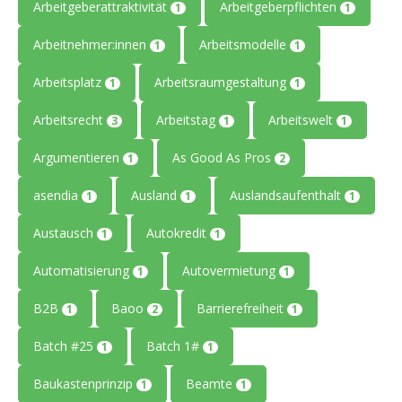
Arbeitgeberattraktivität
Arbeitgeberpflichten
1
1
Arbeitnehmer:innen
Arbeitsmodelle
1
1
Arbeitsplatz
Arbeitsraumgestaltung
1
1
Arbeitsrecht
Arbeitstag
Arbeitswelt
3
1
1
Argumentieren
As Good As Pros
1
2
asendia
Ausland
Auslandsaufenthalt
1
1
1
Austausch
Autokredit
1
1
Automatisierung
Autovermietung
1
1
B2B
Baoo
Barrierefreiheit
1
2
1
Batch #25
Batch 1#
1
1
Baukastenprinzip
Beamte
1
1