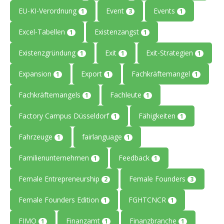
EU-KI-Verordnung
Event
Events
1
3
1
Excel-Tabellen
Existenzangst
1
1
Existenzgründung
Exit
Exit-Strategien
1
1
1
Expansion
Export
Fachkräftemangel
1
1
1
Fachkräftemangels
Fachleute
1
1
Factory Campus Düsseldorf
Fähigkeiten
1
1
Fahrzeuge
fairlanguage
1
1
Familienunternehmen
Feedback
1
1
Female Entrepreneurship
Female Founders
2
3
Female Founders Edition
FGHTCNCR
1
1
FIMO
Finanzamt
Finanzbranche
1
1
1