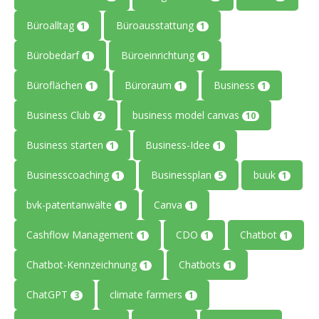
Büroalltag
Büroausstattung
1
1
Bürobedarf
Büroeinrichtung
1
1
Büroflächen
Büroraum
Business
1
1
1
Business Club
business model canvas
2
10
Business starten
Business-Idee
1
1
Businesscoaching
Businessplan
buuk
1
5
1
bvk-patentanwälte
Canva
1
1
Cashflow Management
CDO
Chatbot
1
1
1
Chatbot-Kennzeichnung
Chatbots
1
1
ChatGPT
climate farmers
3
1