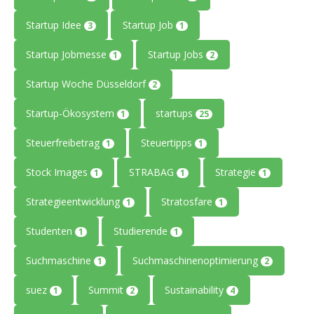
Startup Idee
Startup Job
3
1
Startup Jobmesse
Startup Jobs
1
2
Startup Woche Düsseldorf
2
Startup-Ökosystem
startups
1
25
Steuerfreibetrag
Steuertipps
1
1
Stock Images
STRABAG
Strategie
1
1
1
Strategieentwicklung
Stratosfare
1
1
Studenten
Studierende
1
1
Suchmaschine
Suchmaschinenoptimierung
1
2
suez
Summit
Sustainability
1
2
4