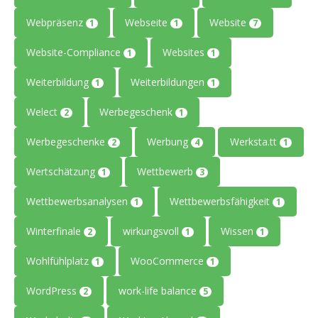
Webpräsenz
Webseite
Website
1
1
7
Website-Compliance
Websites
1
1
Weiterbildung
Weiterbildungen
1
1
Welect
Werbegeschenk
2
1
Werbegeschenke
Werbung
Werksta.tt
2
4
1
Wertschätzung
Wettbewerb
1
3
Wettbewerbsanalysen
Wettbewerbsfähigkeit
1
1
Winterfinale
wirkungsvoll
Wissen
2
1
1
Wohlfühlplatz
WooCommerce
1
1
WordPress
work-life balance
2
5