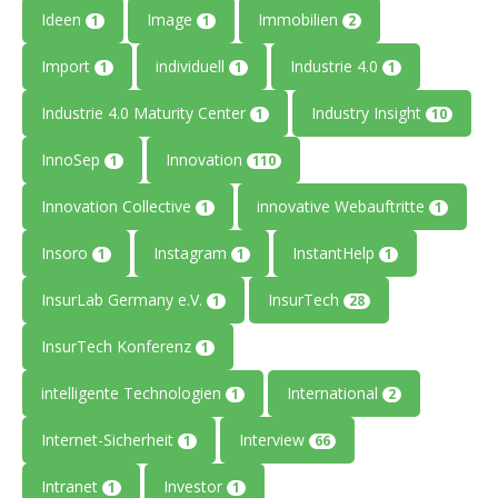
Ideen
Image
Immobilien
1
1
2
Import
individuell
Industrie 4.0
1
1
1
Industrie 4.0 Maturity Center
Industry Insight
1
10
InnoSep
Innovation
1
110
Innovation Collective
innovative Webauftritte
1
1
Insoro
Instagram
InstantHelp
1
1
1
InsurLab Germany e.V.
InsurTech
1
28
InsurTech Konferenz
1
intelligente Technologien
International
1
2
Internet-Sicherheit
Interview
1
66
Intranet
Investor
1
1