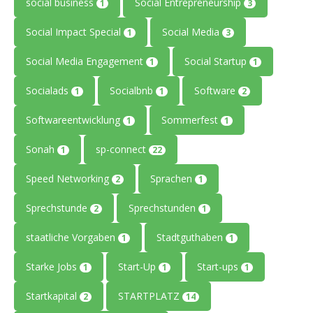
social business
Social Entrepreneurship
1
3
Social Impact Special
Social Media
1
3
Social Media Engagement
Social Startup
1
1
Socialads
Socialbnb
Software
1
1
2
Softwareentwicklung
Sommerfest
1
1
Sonah
sp-connect
1
22
Speed Networking
Sprachen
2
1
Sprechstunde
Sprechstunden
2
1
staatliche Vorgaben
Stadtguthaben
1
1
Starke Jobs
Start-Up
Start-ups
1
1
1
Startkapital
STARTPLATZ
2
14