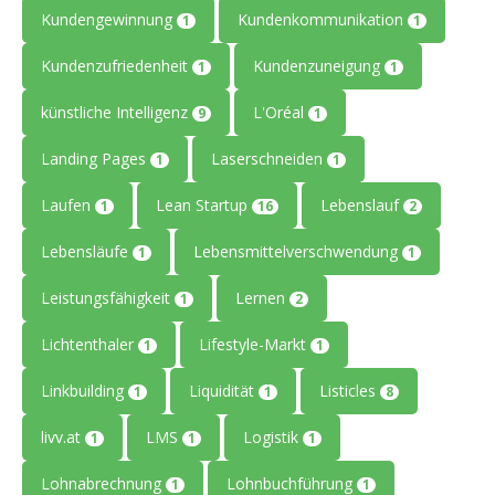
Kundengewinnung
Kundenkommunikation
1
1
Kundenzufriedenheit
Kundenzuneigung
1
1
künstliche Intelligenz
L'Oréal
9
1
Landing Pages
Laserschneiden
1
1
Laufen
Lean Startup
Lebenslauf
1
16
2
Lebensläufe
Lebensmittelverschwendung
1
1
Leistungsfähigkeit
Lernen
1
2
Lichtenthaler
Lifestyle-Markt
1
1
Linkbuilding
Liquidität
Listicles
1
1
8
livv.at
LMS
Logistik
1
1
1
Lohnabrechnung
Lohnbuchführung
1
1