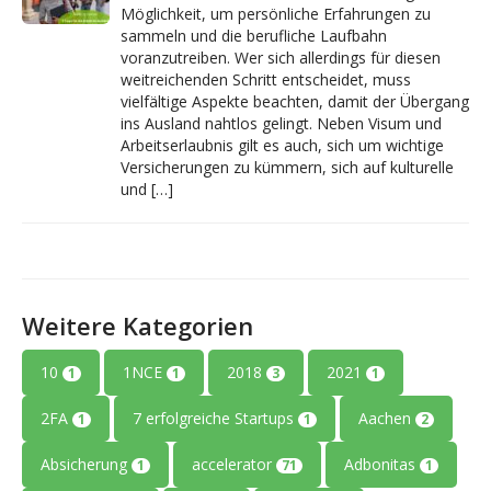
Möglichkeit, um persönliche Erfahrungen zu
sammeln und die berufliche Laufbahn
voranzutreiben. Wer sich allerdings für diesen
weitreichenden Schritt entscheidet, muss
vielfältige Aspekte beachten, damit der Übergang
ins Ausland nahtlos gelingt. Neben Visum und
Arbeitserlaubnis gilt es auch, sich um wichtige
Versicherungen zu kümmern, sich auf kulturelle
und […]
Weitere Kategorien
10
1NCE
2018
2021
1
1
3
1
2FA
7 erfolgreiche Startups
Aachen
1
1
2
Absicherung
accelerator
Adbonitas
1
71
1