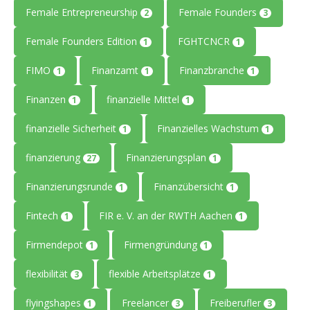
Female Entrepreneurship
Female Founders
2
3
Female Founders Edition
FGHTCNCR
1
1
FIMO
Finanzamt
Finanzbranche
1
1
1
Finanzen
finanzielle Mittel
1
1
finanzielle Sicherheit
Finanzielles Wachstum
1
1
finanzierung
Finanzierungsplan
27
1
Finanzierungsrunde
Finanzübersicht
1
1
Fintech
FIR e. V. an der RWTH Aachen
1
1
Firmendepot
Firmengründung
1
1
flexibilität
flexible Arbeitsplätze
3
1
flyingshapes
Freelancer
Freiberufler
1
3
3