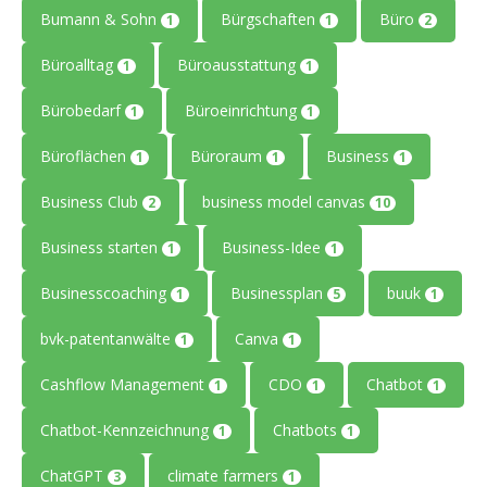
Bumann & Sohn
Bürgschaften
Büro
1
1
2
Büroalltag
Büroausstattung
1
1
Bürobedarf
Büroeinrichtung
1
1
Büroflächen
Büroraum
Business
1
1
1
Business Club
business model canvas
2
10
Business starten
Business-Idee
1
1
Businesscoaching
Businessplan
buuk
1
5
1
bvk-patentanwälte
Canva
1
1
Cashflow Management
CDO
Chatbot
1
1
1
Chatbot-Kennzeichnung
Chatbots
1
1
ChatGPT
climate farmers
3
1