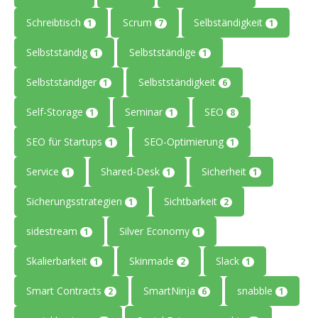
Schreibtisch
Scrum
Selbständigkeit
1
7
1
Selbstständig
Selbstständige
1
1
Selbstständiger
Selbstständigkeit
1
6
Self-Storage
Seminar
SEO
1
1
8
SEO für Startups
SEO-Optimierung
1
1
Service
Shared-Desk
Sicherheit
1
1
1
Sicherungsstrategien
Sichtbarkeit
1
2
sidestream
Silver Economy
1
1
Skalierbarkeit
Skinmade
Slack
1
2
1
Smart Contracts
SmartNinja
snabble
2
6
1