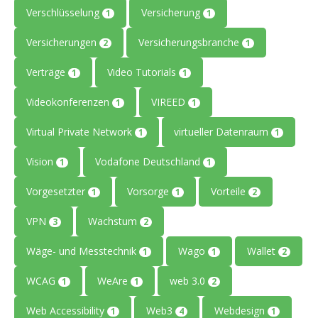
Verschlüsselung
Versicherung
1
1
Versicherungen
Versicherungsbranche
2
1
Verträge
Video Tutorials
1
1
Videokonferenzen
VIREED
1
1
Virtual Private Network
virtueller Datenraum
1
1
Vision
Vodafone Deutschland
1
1
Vorgesetzter
Vorsorge
Vorteile
1
1
2
VPN
Wachstum
3
2
Wäge- und Messtechnik
Wago
Wallet
1
1
2
WCAG
WeAre
web 3.0
1
1
2
Web Accessibility
Web3
Webdesign
1
4
1