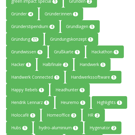
green impact special
Gründen
1
2
Gründer
Gründer:innen
4
1
Gründerstipendium
Grundlagen
4
1
Gründung
Gründungskonzept
11
1
Grundwissen
Grußkarte
Hackathon
1
1
1
Hacker
Halbfinale
Handwerk
1
3
1
Handwerk Connected
Handwerkssoftware
1
1
Happy Rebels
Headhunter
1
1
Hendrik Lennarz
Heuremo
Highlights
1
1
1
Holocafé
Homeoffice
HR
1
3
2
Hubs
hydro-aluminium
Hygenator
1
1
2