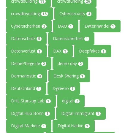
crowdbuilding
crowdfunding
11
26
crowdinvesting
Cybersecurity
15
4
Cybersicherheit
DAO
Datenhandel
3
1
1
Datenschutz
Datensicherheit
5
1
Datenverlust
DAX
Deepfakes
1
1
1
DeinePflege.de
demo day
2
2
Dermanostic
Desk Sharing
4
1
Deutschland
Dgree.io
1
1
DHL Start-up Lab
digital
1
2
Digital Hub Bonn
Digital Immigrant
1
1
Digital Marketz
Digital Native
1
1