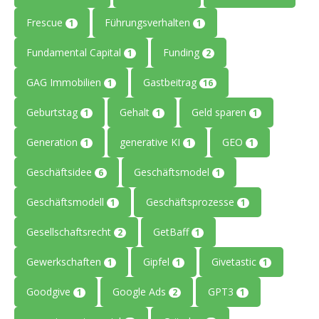
Frescue
Führungsverhalten
1
1
Fundamental Capital
Funding
1
2
GAG Immobilien
Gastbeitrag
1
16
Geburtstag
Gehalt
Geld sparen
1
1
1
Generation
generative KI
GEO
1
1
1
Geschäftsidee
Geschäftsmodel
6
1
Geschäftsmodell
Geschäftsprozesse
1
1
Gesellschaftsrecht
GetBaff
2
1
Gewerkschaften
Gipfel
Givetastic
1
1
1
Goodgive
Google Ads
GPT3
1
2
1