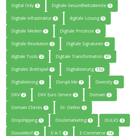
Digital Only
Digitale Gesundheitsdienste
1
1
Digitale Infrastruktur
digitale Lösung
1
1
Digitale Medien
Digitale Prozesse
1
1
Digitale Revolution
Digitale Signaturen
2
1
digitale Tools
Digitale Transformation
2
97
Digitales Brettspiel
Digitalisierung
1
152
Digitalsierung
Disrupt.Me
Diversity
1
7
1
DKV
DKV Euro Service
Domain
2
5
1
Domain Checks
Dr. Oetker
1
1
Dropshipping
Druckmarketing
DULKS
1
1
3
Düsseldorf
E-A-T
E-Commerce
5
1
14