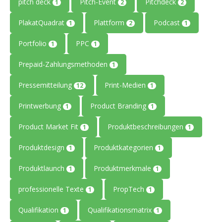
pitch deck
Pitch-Event
Pitchdeck
1
2
2
PlakatQuadrat
Plattform
Podcast
1
2
1
Portfolio
PPC
1
1
Prepaid-Zahlungsmethoden
1
Pressemitteilung
Print-Medien
12
1
Printwerbung
Product Branding
1
1
Product Market Fit
Produktbeschreibungen
1
1
Produktdesign
Produktkategorien
1
1
Produktlaunch
Produktmerkmale
1
1
professionelle Texte
PropTech
1
1
Qualifikation
Qualifikationsmatrix
1
1