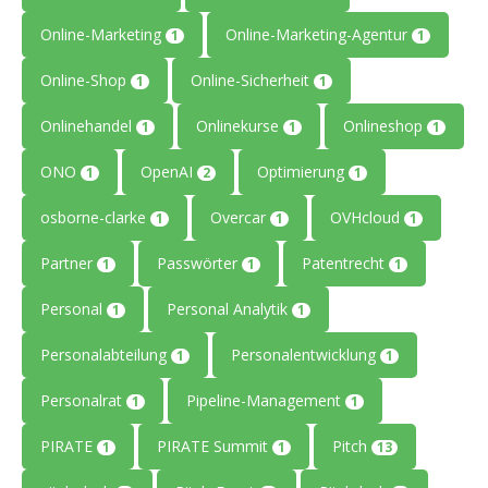
Online-Marketing
Online-Marketing-Agentur
1
1
Online-Shop
Online-Sicherheit
1
1
Onlinehandel
Onlinekurse
Onlineshop
1
1
1
ONO
OpenAI
Optimierung
1
2
1
osborne-clarke
Overcar
OVHcloud
1
1
1
Partner
Passwörter
Patentrecht
1
1
1
Personal
Personal Analytik
1
1
Personalabteilung
Personalentwicklung
1
1
Personalrat
Pipeline-Management
1
1
PIRATE
PIRATE Summit
Pitch
1
1
13