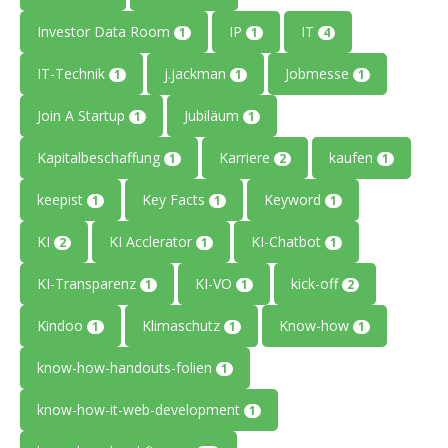
Investor Data Room
IP
IT
1
1
4
IT-Technik
j.jackman
Jobmesse
1
1
1
Join A Startup
Jubiläum
1
1
Kapitalbeschaffung
Karriere
kaufen
1
2
1
keepist
Key Facts
Keyword
1
1
1
KI
KI Acclerator
KI-Chatbot
2
1
1
KI-Transparenz
KI-VO
kick-off
1
1
2
Kindoo
Klimaschutz
Know-how
1
1
1
know-how-handouts-folien
1
know-how-it-web-development
1