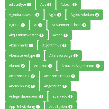
adiutaByte
Ads
Adtech
1
1
1
Agenturauswahl
Agile
Agiles Arbeiten
1
1
3
Agilität
AI
AI-Summer-School
1
2
1
Akquisitionskosten
Aktien
1
1
Aktienmarkt
Algorithmus
1
2
Altersstereotype
Altersvorsorge
1
1
Alumni
Amazon
Amazon Algorithmus
2
2
1
Amazon FBA
Amazon Listings
2
1
Anerkennung
Angestellte
1
1
Anlegerdatenraum
aparkado
1
1
App-Entwicklung
Arbeitgeber
1
1