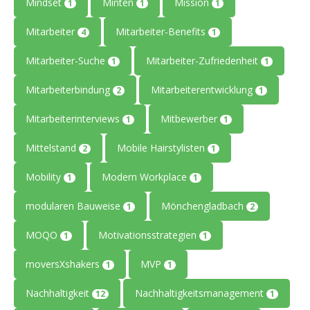
Mindset
Minten
Mission
1
1
1
Mitarbeiter
Mitarbeiter-Benefits
4
1
Mitarbeiter-Suche
Mitarbeiter-Zufriedenheit
1
1
Mitarbeiterbindung
Mitarbeiterentwicklung
2
1
Mitarbeiterinterviews
Mitbewerber
1
1
Mittelstand
Mobile Hairstylisten
2
1
Mobility
Modern Workplace
1
1
modularen Bauweise
Mönchengladbach
1
2
MOQO
Motivationsstrategien
1
1
moversXshakers
MVP
1
1
Nachhaltigkeit
Nachhaltigkeitsmanagement
12
1