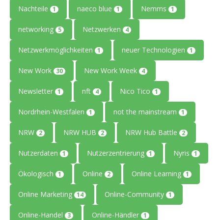
Nachteile
naeco blue
Nemms
1
1
1
networking
Netzwerken
5
4
Netzwerkmöglichkeiten
neuer Technologien
1
1
New Work
New Work Week
30
4
Newsletter
nft
Nico Tico
1
4
1
Nordrhein-Westfalen
not the mainstream
1
1
NRW
NRW HUB
NRW Hub Battle
2
2
2
Nutzerdaten
Nutzerzentrierung
Nyris
1
1
1
Ökologisch
Online
Online Learning
1
2
1
Online Marketing
Online-Community
14
1
Online-Handel
Online-Händler
3
1