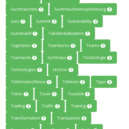
Suchmaschine
Suchmaschinenoptimierung
1
2
suez
Summit
Sustainability
1
2
4
Sustainabill
Tabellenkalkulation
1
1
Tagesbüro
Teambüros
Teams
1
1
1
Teamwork
techmass
Technologie
1
1
3
Technologien
tectrion
1
1
Telefonanschlüsse
Telekom
Tipps
1
2
2
Token
Toner
Touristik
1
1
1
Trading
Traffic
Training
2
2
1
Transformation
Transparenz
1
2