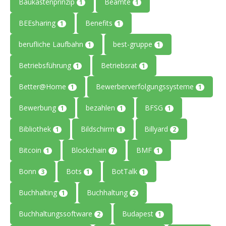
Baukastenprinzip
Beamte
1
1
BEEsharing
Benefits
1
1
berufliche Laufbahn
best-gruppe
1
1
Betriebsführung
Betriebsrat
1
1
Better@Home
Bewerberverfolgungssysteme
1
1
Bewerbung
bezahlen
BFSG
1
1
1
Bibliothek
Bildschirm
Billyard
1
1
2
Bitcoin
Blockchain
BMF
1
7
1
Bonn
Bots
BotTalk
3
1
1
Buchhalting
Buchhaltung
1
2
Buchhaltungssoftware
Budapest
2
1