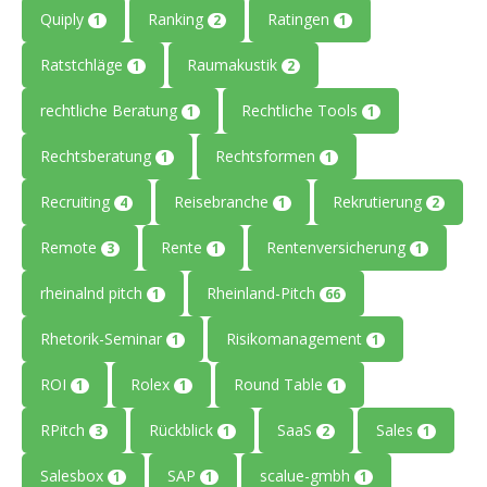
Quiply
Ranking
Ratingen
1
2
1
Ratstchläge
Raumakustik
1
2
rechtliche Beratung
Rechtliche Tools
1
1
Rechtsberatung
Rechtsformen
1
1
Recruiting
Reisebranche
Rekrutierung
4
1
2
Remote
Rente
Rentenversicherung
3
1
1
rheinalnd pitch
Rheinland-Pitch
1
66
Rhetorik-Seminar
Risikomanagement
1
1
ROI
Rolex
Round Table
1
1
1
RPitch
Rückblick
SaaS
Sales
3
1
2
1
Salesbox
SAP
scalue-gmbh
1
1
1