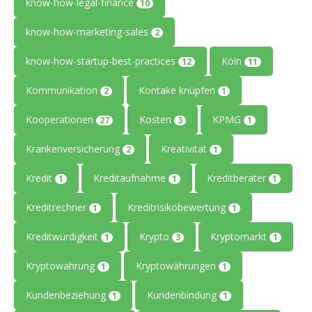
know-how-legal-finance
10
know-how-marketing-sales
2
know-how-startup-best-practices
Köln
12
11
Kommunikation
Kontake knüpfen
2
1
Kooperationen
Kosten
KPMG
27
3
1
Krankenversicherung
Kreativität
2
1
Kredit
Kreditaufnahme
Kreditberater
1
1
1
Kreditrechner
Kreditrisikobewertung
1
1
Kreditwürdigkeit
Krypto
Kryptomarkt
1
3
1
Kryptowährung
Kryptowährungen
1
1
Kundenbeziehung
Kundenbindung
1
1