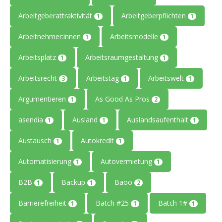
Arbeitgeberattraktivität
Arbeitgeberpflichten
1
1
Arbeitnehmer:innen
Arbeitsmodelle
1
1
Arbeitsplatz
Arbeitsraumgestaltung
1
1
Arbeitsrecht
Arbeitstag
Arbeitswelt
3
1
1
Argumentieren
As Good As Pros
1
2
asendia
Ausland
Auslandsaufenthalt
1
1
1
Austausch
Autokredit
1
1
Automatisierung
Autovermietung
1
1
B2B
Backup
Baoo
1
1
2
Barrierefreiheit
Batch #25
Batch 1#
1
1
1