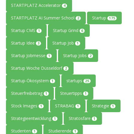
STARTPLATZ Accelerator
4
STARTPLATZ AI Summer School
Startup
2
175
Startup CMS
Startup Grind
1
6
Startup Idee
Startup Job
3
1
Startup Jobmesse
Startup Jobs
1
2
Startup Woche Düsseldorf
2
Startup-Ökosystem
startups
1
25
Steuerfreibetrag
Steuertipps
1
1
Stock Images
STRABAG
Strategie
1
1
1
Strategieentwicklung
Stratosfare
1
1
Studenten
Studierende
1
1