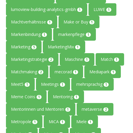
lumoview-building-analytics-gmbh
LUWE
1
1
Machtverhältnisse
Make or Buy
1
1
Markenbindung
markenpflege
1
1
Marketing
MarketingMix
5
1
Marketingstrategie
Maschine
Match
2
1
1
Matchmaking
mecorad
Mediapark
2
1
1
Meet5
Meetings
mehrsprachig
1
1
1
Meme Coins
Mentoring
1
1
Mentorinnen und Mentoren
metaverse
1
2
Metropole
MiCA
Miele
1
1
1