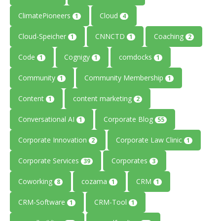
ClimatePioneers
Cloud
1
4
Cloud-Speicher
CNNCTD
Coaching
1
1
2
Code
Cognigy
comdocks
1
1
1
Community
Community Membership
1
1
Content
content marketing
1
2
Conversational AI
Corporate Blog
1
55
Corporate Innovation
Corporate Law Clinic
2
1
Corporate Services
Corporates
39
3
Coworking
cozama
CRM
8
1
1
CRM-Software
CRM-Tool
1
1