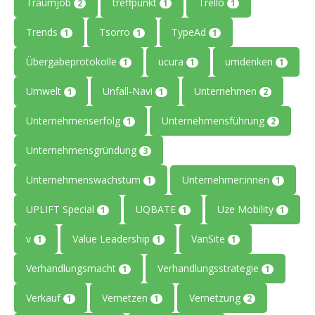
Traumjob
treffpunkt
Trello
2
1
1
Trends
Tsorro
TypeAd
1
1
1
Übergabeprotokolle
ucura
umdenken
1
1
1
Umwelt
Unfall-Navi
Unternehmen
1
1
2
Unternehmenserfolg
Unternehmensführung
1
2
Unternehmensgründung
3
Unternehmenswachstum
Unternehmer:innen
1
1
UPLIFT Special
UQBATE
Uze Mobility
1
1
1
v
Value Leadership
VanSite
1
1
1
Verhandlungsmacht
Verhandlungsstrategie
1
1
Verkauf
Vernetzen
Vernetzung
1
1
2