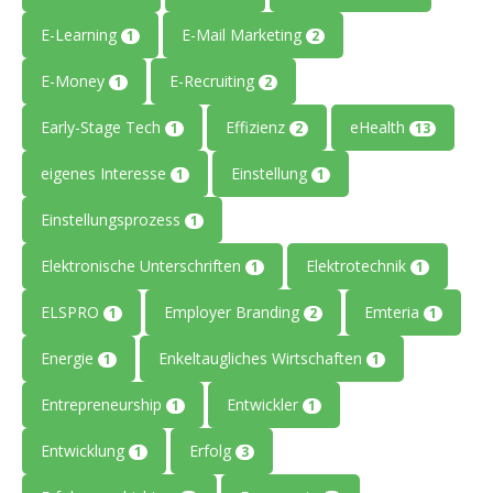
E-Learning
E-Mail Marketing
1
2
E-Money
E-Recruiting
1
2
Early-Stage Tech
Effizienz
eHealth
1
2
13
eigenes Interesse
Einstellung
1
1
Einstellungsprozess
1
Elektronische Unterschriften
Elektrotechnik
1
1
ELSPRO
Employer Branding
Emteria
1
2
1
Energie
Enkeltaugliches Wirtschaften
1
1
Entrepreneurship
Entwickler
1
1
Entwicklung
Erfolg
1
3