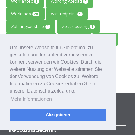
Workaholic
Working Abroad
1
1
Workshop
wss-redpoint
28
1
Zahlungsausfälle
Zeiterfassung
1
1
Zeitmanagement
Zeitreise
Ziele
2
1
1
Um unsere Webseite für Sie optimal zu
Zolitron
Zoll
Zollwissen
1
1
1
gestalten und fortlaufend verbessern zu
können, verwenden wir Cookies. Durch die
Zoom
Zukunft
Zulieferbetriebe
1
1
1
weitere Nutzung der Webseite stimmen Sie
der Verwendung von Cookies zu. Weitere
Zusammenarbeit
1
Informationen zu Cookies erhalten Sie in
unserer Datenschutzerklärung.
Kategorien
Mehr Informationen
Akzeptieren
ALLE BLOGBEITRÄGE
ERFOLGSGESCHICHTEN