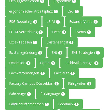
Erfolgsgeschichten
Ergonomie
1
1
ergonomischer Arbeitsplatz
ESG
1
1
ESG-Reporting
eSIM
Estancia Verde
1
1
1
EU-KI-Verordnung
Event
Events
1
3
1
Excel-Tabellen
Existenzangst
1
1
Existenzgründung
Exit
Exit-Strategien
1
1
1
Expansion
Export
Fachkräftemangel
1
1
1
Fachkräftemangels
Fachleute
1
1
Factory Campus Düsseldorf
Fähigkeiten
1
1
Fahrzeuge
fairlanguage
1
1
Familienunternehmen
Feedback
1
1