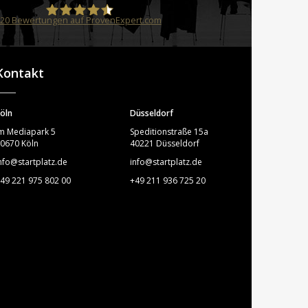
20
Bewertungen auf ProvenExpert.com
STARTPLATZ
Kontakt
öln
Düsseldorf
m Mediapark 5
Speditionstraße 15a
0670 Köln
40221 Düsseldorf
nfo@startplatz.de
info@startplatz.de
49 221 975 802 00
+49 211 936 725 20