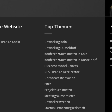
4
se Website
Top Themen
K
TPLATZ Koeln
Coworking Köln
Coworking Düsseldorf
I
5
Konferenzraum mieten in Köln
i
Konferenzraum mieten in Düsseldorf
+
Business Model Canvas
STARTPLATZ Accelerator
Corporate Innovation
Pitch
Projektbüro mieten
Meetingräume mieten
Coworker werden
Startup Firmenmitgliedschaft