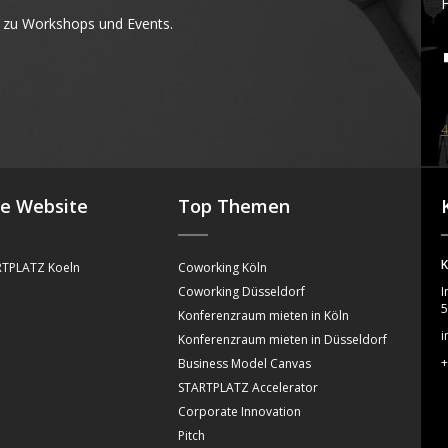
F
 zu Workshops und Events.
4
se Website
Top Themen
K
TPLATZ Koeln
Coworking Köln
Coworking Düsseldorf
I
5
Konferenzraum mieten in Köln
i
Konferenzraum mieten in Düsseldorf
+
Business Model Canvas
STARTPLATZ Accelerator
Corporate Innovation
Pitch