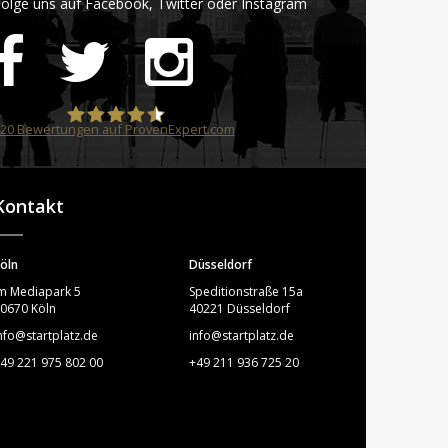
olge uns auf Facebook, Twitter oder Instagram
20
Bewertungen auf ProvenExpert.com
STARTPLATZ
Kontakt
öln
Düsseldorf
m Mediapark 5
Speditionstraße 15a
0670 Köln
40221 Düsseldorf
nfo@startplatz.de
info@startplatz.de
49 221 975 802 00
+49 211 936 725 20