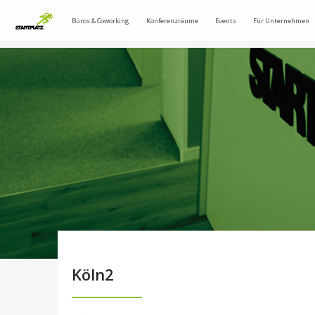
Büros & Coworking
Konferenzräume
Events
Für Unternehmen
Köln2