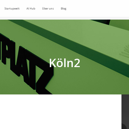
Startupwelt
AI Hub
Über uns
Blog
Köln2