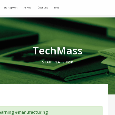
Startupwelt
AI Hub
Über uns
Blog
TechMass
STARTPLATZ Köln
earning #manufacturing