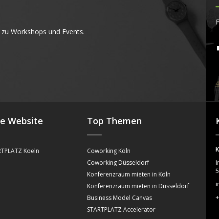
F
 zu Workshops und Events.
4
se Website
Top Themen
K
TPLATZ Koeln
Coworking Köln
Coworking Düsseldorf
I
5
Konferenzraum mieten in Köln
i
Konferenzraum mieten in Düsseldorf
+
Business Model Canvas
STARTPLATZ Accelerator