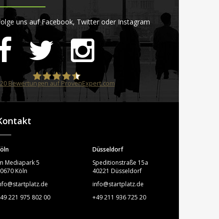
olge uns auf Facebook, Twitter oder Instagram
20
Bewertungen auf ProvenExpert.com
STARTPLATZ
Kontakt
öln
Düsseldorf
m Mediapark 5
Speditionstraße 15a
0670 Köln
40221 Düsseldorf
nfo@startplatz.de
info@startplatz.de
49 221 975 802 00
+49 211 936 725 20