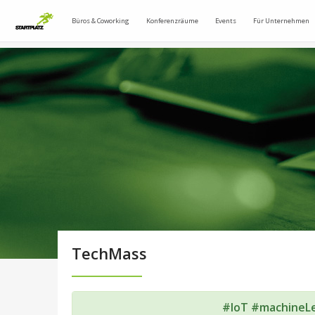
Büros & Coworking
Konferenzräume
Events
Für Unternehmen
TechMass
#IoT #machineL