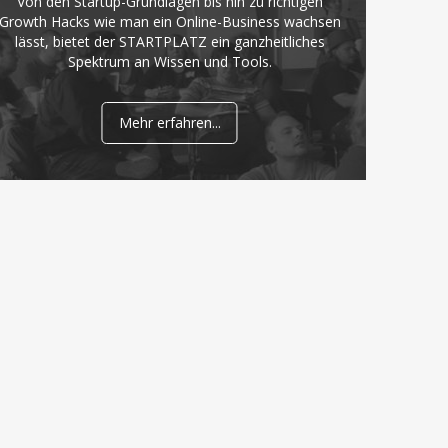
Von den Startup-Grundlagen bis hin zu richtigen
Growth Hacks wie man ein Online-Business wachsen
lässt, bietet der STARTPLATZ ein ganzheitliches
Spektrum an Wissen und Tools.
Mehr erfahren...