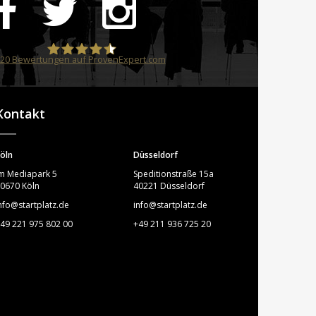
20
Bewertungen auf ProvenExpert.com
STARTPLATZ
Kontakt
öln
Düsseldorf
m Mediapark 5
Speditionstraße 15a
0670 Köln
40221 Düsseldorf
nfo@startplatz.de
info@startplatz.de
49 221 975 802 00
+49 211 936 725 20