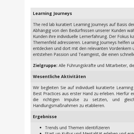
Learning Journeys
The red lab kuratiert Learning Journeys auf Basis 
Abhängig von den Bedürfnissen unserer Kunden wähl
Kunden ihre individuelle Lernerfahrung. Der Fokus ka
Themenfeld adressieren. Learning Journeys helfen 
entdecken und dort mit den relevanten Vordenkern un
entstehen Passion und Teamgeist, die einen schnellen
Zielgruppe:
Alle Führungskräfte und Mitarbeiter, di
Wesentliche Aktivitäten
Wir begleiten Sie auf individuell kuratierte Learn
Best Practices aus erster Hand zu erleben. Hierfür 
die richtigen Impulse zu setzten, und gleic
Handlungsmaßnahmen zu etablieren.
Ergebnisse
Trends und Themen identifizieren
Start-up Kultur und Mentalität erleben und e