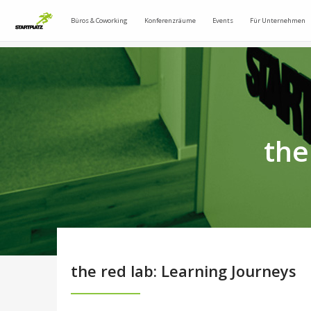
Büros & Coworking
Konferenzräume
Events
Für Unternehmen
the
the red lab: Learning Journeys