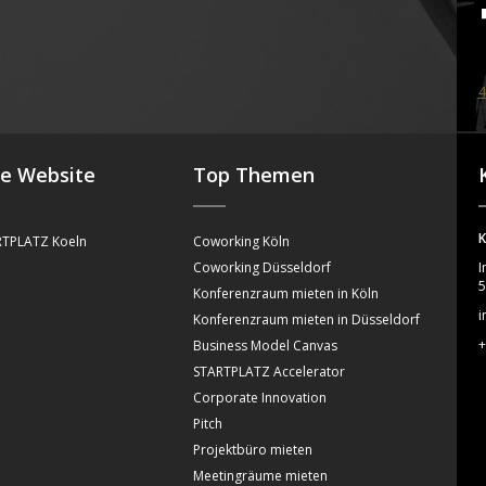
4
se Website
Top Themen
K
TPLATZ Koeln
Coworking Köln
Coworking Düsseldorf
I
5
Konferenzraum mieten in Köln
i
Konferenzraum mieten in Düsseldorf
+
Business Model Canvas
STARTPLATZ Accelerator
Corporate Innovation
Pitch
Projektbüro mieten
Meetingräume mieten