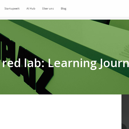
Startupwelt
AI Hub
Über uns
Blog
 red lab: Learning Jour