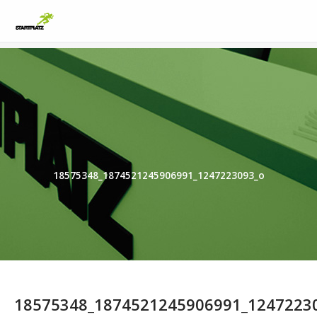
18575348_1874521245906991_1247223093_o
18575348_1874521245906991_1247223