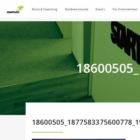
Büros & Coworking
Konferenzräume
Events
Für Unternehmen
18600505_
18600505_1877583375600778_1