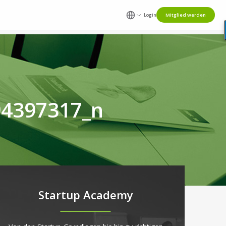
Login
Mitglied werden
94397317_n
Startup Academy