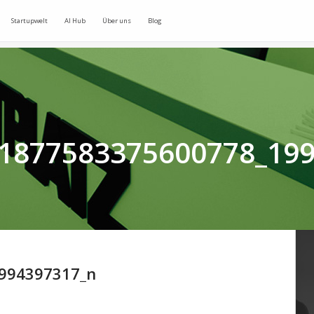
Startupwelt
AI Hub
Über uns
Blog
1877583375600778_19
994397317_n