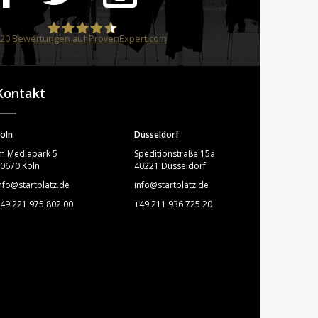
20
Bewertungen auf ProvenExpert.com
STARTPLATZ
Kontakt
öln
Düsseldorf
m Mediapark 5
Speditionstraße 15a
0670 Köln
40221 Düsseldorf
nfo@startplatz.de
info@startplatz.de
49 221 975 802 00
+49 211 936 725 20