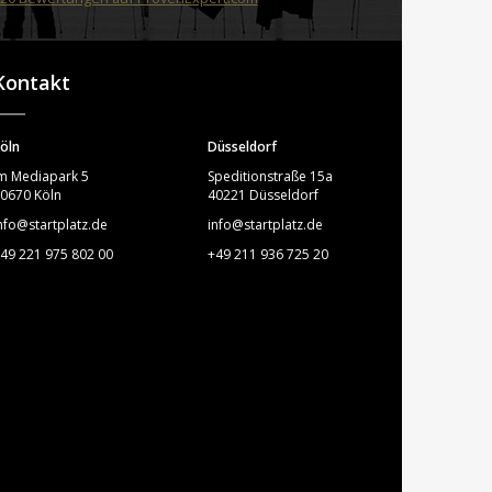
STARTPLATZ
Kontakt
öln
Düsseldorf
m Mediapark 5
Speditionstraße 15a
0670 Köln
40221 Düsseldorf
nfo@startplatz.de
info@startplatz.de
49 221 975 802 00
+49 211 936 725 20