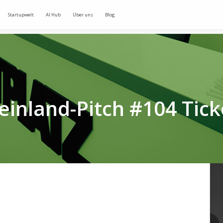
Startupwelt
AI Hub
Über uns
Blog
einland-Pitch #104 Tick