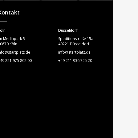
STARTPLATZ
Kontakt
öln
Düsseldorf
m Mediapark 5
Speditionstraße 15a
0670 Köln
40221 Düsseldorf
nfo@startplatz.de
info@startplatz.de
49 221 975 802 00
+49 211 936 725 20