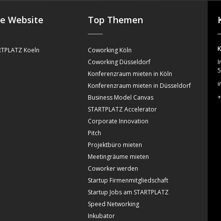
se Website
Top Themen
K
TPLATZ Koeln
Coworking Köln
Coworking Düsseldorf
I
5
Konferenzraum mieten in Köln
i
Konferenzraum mieten in Düsseldorf
+
Business Model Canvas
STARTPLATZ Accelerator
Corporate Innovation
Pitch
Projektbüro mieten
Meetingräume mieten
Coworker werden
Startup Firmenmitgliedschaft
Startup Jobs am STARTPLATZ
Speed Networking
Inkubator