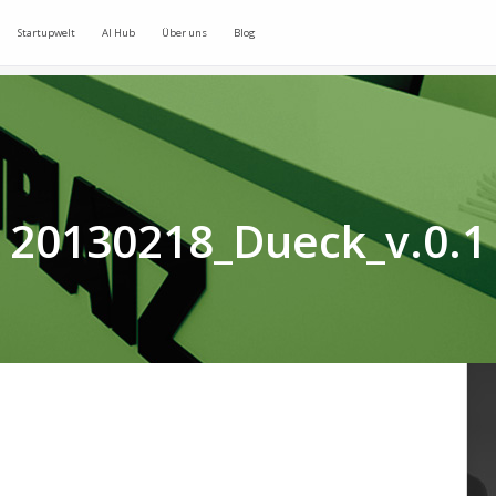
Startupwelt
AI Hub
Über uns
Blog
20130218_Dueck_v.0.1