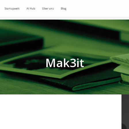
Startupwelt
AI Hub
Über uns
Blog
Mak3it