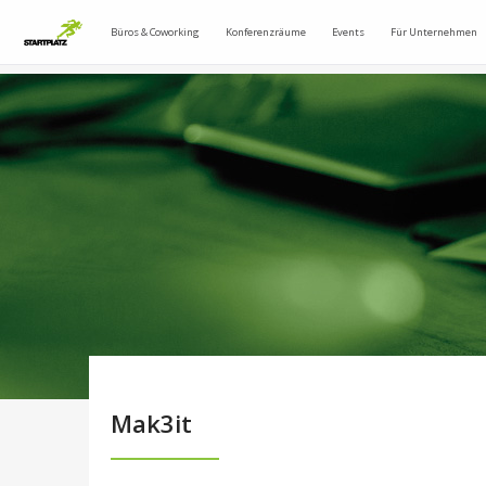
Büros & Coworking
Konferenzräume
Events
Für Unternehmen
Mak3it