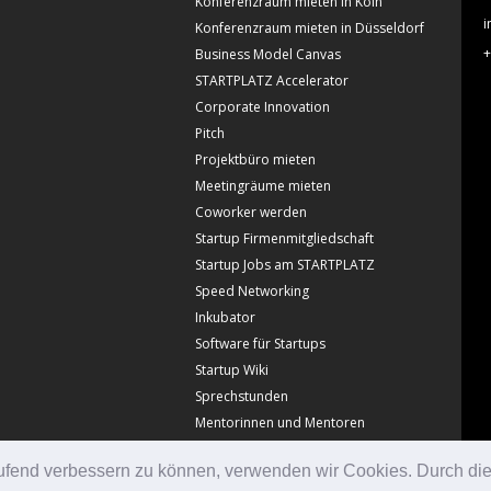
Konferenzraum mieten in Köln
i
Konferenzraum mieten in Düsseldorf
+
Business Model Canvas
STARTPLATZ Accelerator
Corporate Innovation
Pitch
Projektbüro mieten
Meetingräume mieten
Coworker werden
Startup Firmenmitgliedschaft
Startup Jobs am STARTPLATZ
Speed Networking
Inkubator
Software für Startups
Startup Wiki
Sprechstunden
Mentorinnen und Mentoren
laufend verbessern zu können, verwenden wir Cookies. Durch di