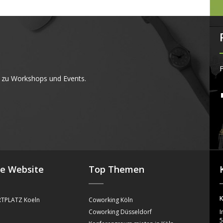
F
 zu Workshops und Events.
4
se Website
Top Themen
K
TPLATZ Koeln
Coworking Köln
Coworking Düsseldorf
I
5