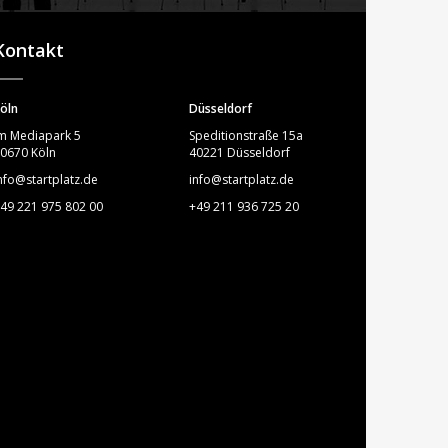
STARTPLATZ
Kontakt
öln
Düsseldorf
m Mediapark 5
Speditionstraße 15a
0670 Köln
40221 Düsseldorf
nfo@startplatz.de
info@startplatz.de
49 221 975 802 00
+49 211 936 725 20