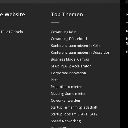
se Website
Top Themen
K
TPLATZ Koeln
Coworking Köln
Coworking Düsseldorf
I
5
Konferenzraum mieten in Köln
i
Konferenzraum mieten in Düsseldorf
+
Business Model Canvas
STARTPLATZ Accelerator
Corporate Innovation
Pitch
Projektbüro mieten
Meetingräume mieten
Coworker werden
Startup Firmenmitgliedschaft
Startup Jobs am STARTPLATZ
Speed Networking
Inkubator