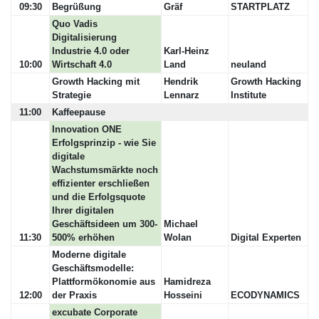
09:30
Begrüßung
Gräf
STARTPLATZ
Quo Vadis
Digitalisierung
Industrie 4.0 oder
Karl-Heinz
10:00
Wirtschaft 4.0
Land
neuland
Growth Hacking mit
Hendrik
Growth Hacking
Strategie
Lennarz
Institute
11:00
Kaffeepause
Innovation ONE
Erfolgsprinzip - wie Sie
digitale
Wachstumsmärkte noch
effizienter erschließen
und die Erfolgsquote
Ihrer digitalen
Geschäftsideen um 300-
Michael
11:30
500% erhöhen
Wolan
Digital Experten
Moderne digitale
Geschäftsmodelle:
Plattformökonomie aus
Hamidreza
12:00
der Praxis
Hosseini
ECODYNAMICS
excubate Corporate