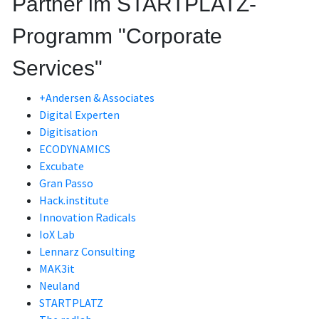
Partner im STARTPLATZ-
Programm "Corporate
Services"
+Andersen & Associates
Digital Experten
Digitisation
ECODYNAMICS
Excubate
Gran Passo
Hack.institute
Innovation Radicals
IoX Lab
Lennarz Consulting
MAK3it
Neuland
STARTPLATZ