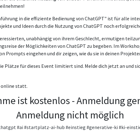
eilnehmen!
ührung in die effiziente Bedienung von ChatGPT" ist für alle int
Projekte und Ideen durch die Nutzung von ChatGPT noch erfolgrei
teressierten, unabhängig von ihrem Geschlecht, ermutigen teilzu
ungsreise der Möglichkeiten von ChatGPT zu begeben. Im Worksho
on Prompts eingehen und dir zeigen, wie du sie in deinen Projek
ie Plätze für dieses Event limitiert sind. Melde dich jetzt an und si
online statt.
hme ist kostenlos - Anmeldung ge
Anmeldung nicht möglich
chatgpt
#ai
#startplatz-ai-hub
#einstieg
#generative-ki
#ki-einst