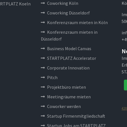
Coworking Köln
Kö
RTPLATZ Koeln
Coworking Düsseldorf
Im
50
Konferenzraum mieten in Köln
Konferenzraum mieten in
in
Düsseldorf
+4
Business Model Canvas
N
STARTPLATZ Accelerator
Im
Er
Corporate Innovation
ST
Pitch
Projektbüro mieten
Meetingräume mieten
Coworker werden
420
Startup Firmenmitgliedschaft
Startup Jobs am STARTPLATZ