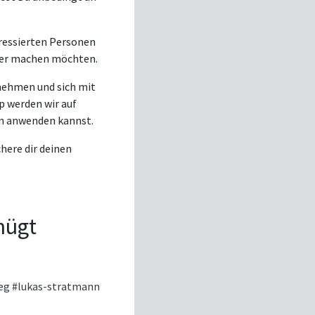
eressierten Personen
cher machen möchten.
nehmen und sich mit
p werden wir auf
ten anwenden kannst.
chere dir deinen
nügt
ieg
#lukas-stratmann