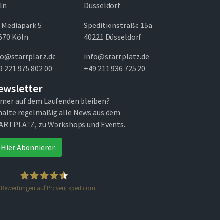
ln
Düsseldorf
 Mediapark 5
Speditionstraße 15a
670 Köln
40221 Düsseldorf
fo@startplatz.de
info@startplatz.de
9 221 975 802 00
+49 211 936 725 20
ewsletter
mer auf dem Laufenden bleiben?
halte regelmäßig alle News aus dem
ARTPLATZ, zu Workshops und Events.
Hier Abonnieren
Bewertungen auf ProvenExpert.com
STARTPLATZ