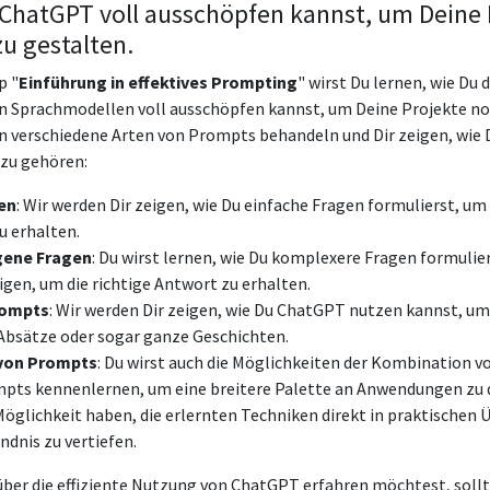
 ChatGPT voll ausschöpfen kannst, um Deine 
zu gestalten.
p "
Einführung in effektives Prompting
" wirst Du lernen, wie Du 
 Sprachmodellen voll ausschöpfen kannst, um Deine Projekte noc
n verschiedene Arten von Prompts behandeln und Dir zeigen, wie Du
azu gehören:
en
: Wir werden Dir zeigen, wie Du einfache Fragen formulierst, u
 erhalten.
ene Fragen
: Du wirst lernen, wie Du komplexere Fragen formulie
gen, um die richtige Antwort zu erhalten.
rompts
: Wir werden Dir zeigen, wie Du ChatGPT nutzen kannst, um
, Absätze oder sogar ganze Geschichten.
von Prompts
: Du wirst auch die Möglichkeiten der Kombination v
pts kennenlernen, um eine breitere Palette an Anwendungen zu 
 Möglichkeit haben, die erlernten Techniken direkt in praktischen
ndnis zu vertiefen.
ber die effiziente Nutzung von ChatGPT erfahren möchtest, soll