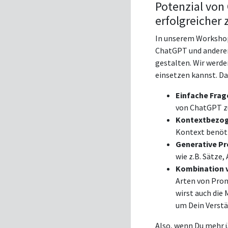
Potenzial von
erfolgreicher 
In unserem Worksho
ChatGPT und anderen
gestalten. Wir werde
einsetzen kannst. D
Einfache Frag
von ChatGPT zu
Kontextbezog
Kontext benöti
Generative P
wie z.B. Sätze
Kombination 
Arten von Prom
wirst auch die
um Dein Verstä
Also, wenn Du mehr ü