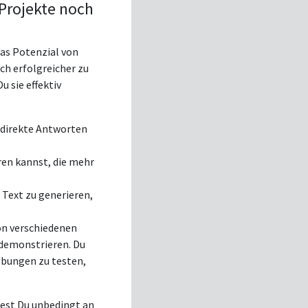
Projekte noch
das Potenzial von
h erfolgreicher zu
 sie effektiv
m direkte Antworten
ren kannst, die mehr
 Text zu generieren,
on verschiedenen
demonstrieren. Du
 Übungen zu testen,
test Du unbedingt an