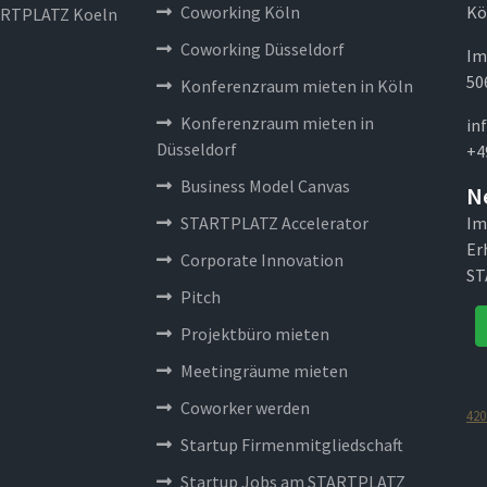
Coworking Köln
Kö
RTPLATZ Koeln
Coworking Düsseldorf
Im
50
Konferenzraum mieten in Köln
Konferenzraum mieten in
in
Düsseldorf
+4
Business Model Canvas
N
STARTPLATZ Accelerator
Im
Er
Corporate Innovation
ST
Pitch
Projektbüro mieten
Meetingräume mieten
Coworker werden
420
Startup Firmenmitgliedschaft
Startup Jobs am STARTPLATZ