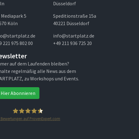
ln
Düsseldorf
 Mediapark 5
Speditionstraße 15a
670 Köln
40221 Düsseldorf
fo@startplatz.de
info@startplatz.de
9 221 975 802 00
+49 211 936 725 20
ewsletter
mer auf dem Laufenden bleiben?
halte regelmäßig alle News aus dem
ARTPLATZ, zu Workshops und Events.
Hier Abonnieren
Bewertungen auf ProvenExpert.com
STARTPLATZ