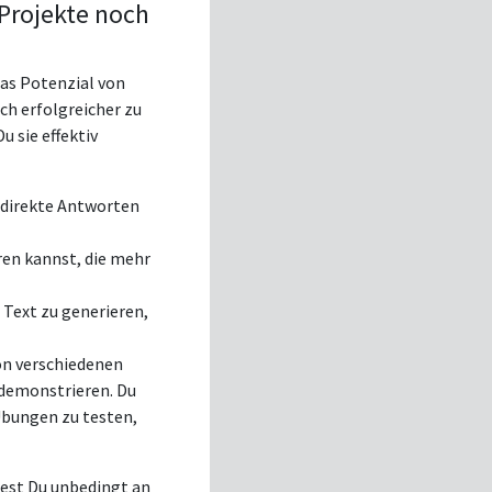
Projekte noch
das Potenzial von
h erfolgreicher zu
 sie effektiv
m direkte Antworten
ren kannst, die mehr
 Text zu generieren,
on verschiedenen
demonstrieren. Du
 Übungen zu testen,
test Du unbedingt an