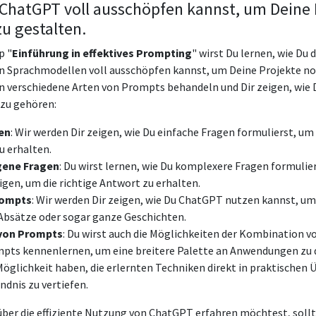
 ChatGPT voll ausschöpfen kannst, um Deine 
zu gestalten.
p "
Einführung in effektives Prompting
" wirst Du lernen, wie Du 
 Sprachmodellen voll ausschöpfen kannst, um Deine Projekte noc
n verschiedene Arten von Prompts behandeln und Dir zeigen, wie Du
azu gehören:
en
: Wir werden Dir zeigen, wie Du einfache Fragen formulierst, u
 erhalten.
ene Fragen
: Du wirst lernen, wie Du komplexere Fragen formulie
gen, um die richtige Antwort zu erhalten.
rompts
: Wir werden Dir zeigen, wie Du ChatGPT nutzen kannst, um
, Absätze oder sogar ganze Geschichten.
von Prompts
: Du wirst auch die Möglichkeiten der Kombination v
pts kennenlernen, um eine breitere Palette an Anwendungen zu 
 Möglichkeit haben, die erlernten Techniken direkt in praktischen
ndnis zu vertiefen.
ber die effiziente Nutzung von ChatGPT erfahren möchtest, soll