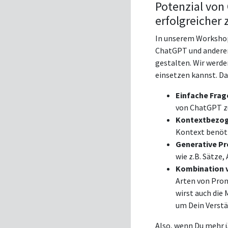
Potenzial von
erfolgreicher 
In unserem Worksho
ChatGPT und anderen
gestalten. Wir werde
einsetzen kannst. D
Einfache Frag
von ChatGPT zu
Kontextbezog
Kontext benöti
Generative P
wie z.B. Sätze
Kombination 
Arten von Prom
wirst auch die
um Dein Verstä
Also, wenn Du mehr ü