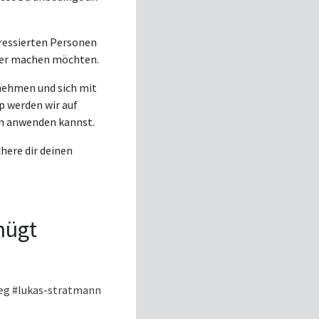
eressierten Personen
cher machen möchten.
nehmen und sich mit
p werden wir auf
ten anwenden kannst.
chere dir deinen
nügt
ieg
#lukas-stratmann