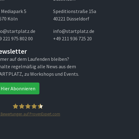
 Mediapark 5
Speditionstraße 15a
670 Köln
40221 Düsseldorf
fo@startplatz.de
info@startplatz.de
9 221 975 802 00
+49 211 936 725 20
ewsletter
mer auf dem Laufenden bleiben?
halte regelmäßig alle News aus dem
ARTPLATZ, zu Workshops und Events.
Hier Abonnieren
Bewertungen auf ProvenExpert.com
STARTPLATZ