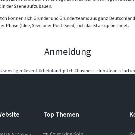
 in der Szene aufzubauen.
itch können sich Gründer und Gründerteams aus ganz Deutschland
her Phase (Idee, Seed oder Post-Seed) sich das Startup befindet.
Anmeldung
#sonstiger
#event
#rheinland-pitch
#business-club
#lean-startup
Website
Top Themen
K
Coworking Köln
Kö
RTPLATZ Koeln