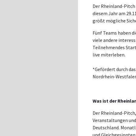
Der Rheinland-Pitch 
diesem Jahr am 29.11
größt mögliche Siche
Fünf Teams haben di
viele andere interes
Teilnehmendes Startu
live miterleben.
*Gefördert durch das
Nordrhein-Westfale
Was ist der Rheinla
Der Rheinland-Pitch,
Veranstaltungen und
Deutschland. Monatli
und Gleichgesinnten 