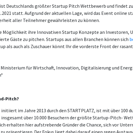
ist Deutschlands größter Startup Pitch Wettbewerb und findet z
.2021 statt. Aufgrund der aktuellen Lage, wird das Event online st
rheit aller Teilnehmer gewährleisten zu können.
e Möglichkeit ihre Innovativen Startup Konzepte an Investoren,
sierte Gäste zu pitchen. Startups aus allen Branchen können sich
b
p als auch als Zuschauer könnt Ihr die vorderste Front der rasan
 Ministerium für Wirtschaft, Innovation, Digitalisierung und Energ
n*
nd-Pitch?
 initiiert im Jahre 2013 durch den STARTPLATZ, ist mit über 100 
 insgesamt über 10.000 Besuchern der größte Startup-Pitch- Wet
ch erhalten hier aufstrebende Gründer die Chance, sich vor Unte
zu präsentieren. Der Fokus liegt dabei darauf einen regen Austa