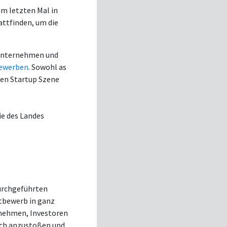
um letzten Mal in
attfinden, um die
 Unternehmen und
ewerben
. Sowohl as
ten Startup Szene
ie des Landes
durchgeführten
tbewerb in ganz
rnehmen, Investoren
usch anzustoßen und