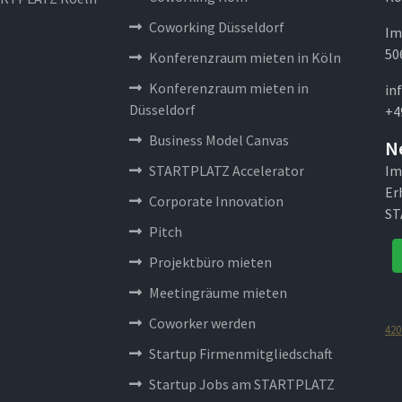
Coworking Düsseldorf
Im
50
Konferenzraum mieten in Köln
Konferenzraum mieten in
in
Düsseldorf
+4
Business Model Canvas
N
STARTPLATZ Accelerator
Im
Er
Corporate Innovation
ST
Pitch
Projektbüro mieten
Meetingräume mieten
Coworker werden
420
Startup Firmenmitgliedschaft
Startup Jobs am STARTPLATZ