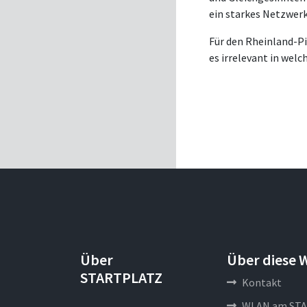
ein starkes Netzwerk
Für den Rheinland-P
es irrelevant in welc
Über
Über diese 
STARTPLATZ
Kontakt
WLAN am STA