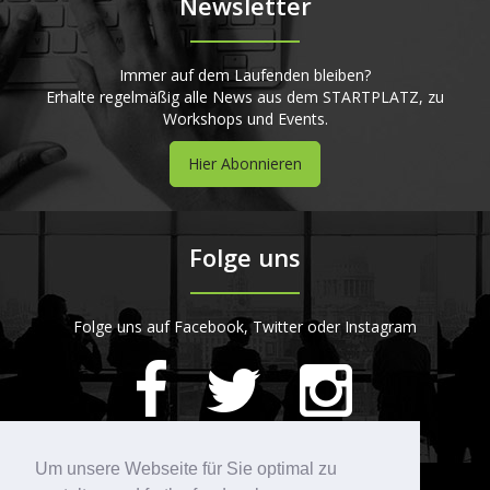
Newsletter
Immer auf dem Laufenden bleiben?
Erhalte regelmäßig alle News aus dem STARTPLATZ, zu
Workshops und Events.
Hier Abonnieren
Folge uns
Folge uns auf Facebook, Twitter oder Instagram
420
Bewertungen auf ProvenExpert.com
Um unsere Webseite für Sie optimal zu