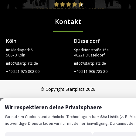
420
Bewertungen auf ProvenExpert.com
Kontakt
STARTPLATZ
Köln
Düsseldorf
Im Mediapark 5
Speditionstraße 15a
50670 Köln
40221 Düsseldorf
info@startplatz.de
info@startplatz.de
+49 221 975 802 00
+49 211 936 725 20
© Copyright Startplatz 2026
Wir respektieren deine Privatsphaere
Wir nutzen Cookies und aehnliche Technologien fuer
Statistik
(z. B. Mi
notwendige Dienste laden wir nur mit deiner Einwilligung. Du kannst dei