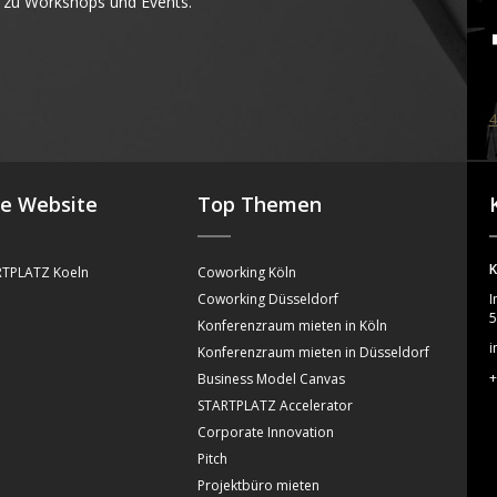
 zu Workshops und Events.
4
se Website
Top Themen
K
TPLATZ Koeln
Coworking Köln
Coworking Düsseldorf
I
5
Konferenzraum mieten in Köln
i
Konferenzraum mieten in Düsseldorf
+
Business Model Canvas
STARTPLATZ Accelerator
Corporate Innovation
Pitch
Projektbüro mieten