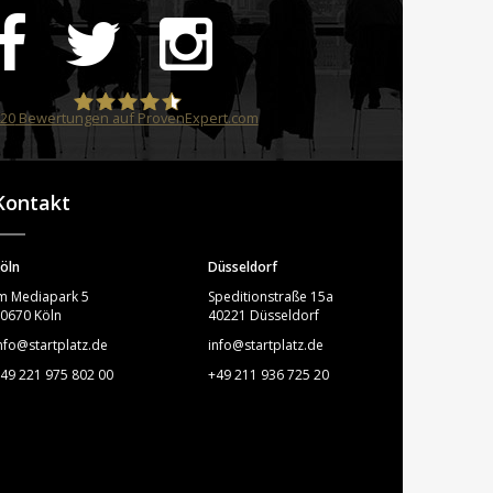
20
Bewertungen auf ProvenExpert.com
STARTPLATZ
Kontakt
öln
Düsseldorf
m Mediapark 5
Speditionstraße 15a
0670 Köln
40221 Düsseldorf
nfo@startplatz.de
info@startplatz.de
49 221 975 802 00
+49 211 936 725 20