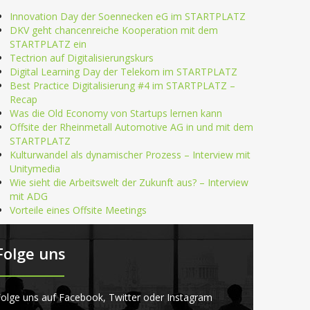
Innovation Day der Soennecken eG im STARTPLATZ
DKV geht chancenreiche Kooperation mit dem
STARTPLATZ ein
Tectrion auf Digitalisierungskurs
Digital Learning Day der Telekom im STARTPLATZ
Best Practice Digitalisierung #4 im STARTPLATZ –
Recap
Was die Old Economy von Startups lernen kann
Offsite der Rheinmetall Automotive AG in und mit dem
STARTPLATZ
Kulturwandel als dynamischer Prozess – Interview mit
Unitymedia
Wie sieht die Arbeitswelt der Zukunft aus? – Interview
mit ADG
Vorteile eines Offsite Meetings
Folge uns
olge uns auf Facebook, Twitter oder Instagram