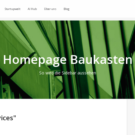
Startupwelt
AI Hub
Über uns
Blog
Homepage Baukasten
So wird die Sidebar aussehen
ices"