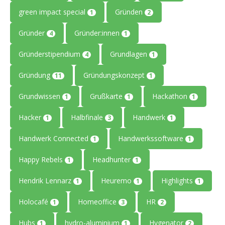
green impact special
Gründen
1
2
Gründer
Gründer:innen
4
1
Gründerstipendium
Grundlagen
4
1
Gründung
Gründungskonzept
11
1
Grundwissen
Grußkarte
Hackathon
1
1
1
Hacker
Halbfinale
Handwerk
1
3
1
Handwerk Connected
Handwerkssoftware
1
1
Happy Rebels
Headhunter
1
1
Hendrik Lennarz
Heuremo
Highlights
1
1
1
Holocafé
Homeoffice
HR
1
3
2
Hubs
hydro-aluminium
Hygenator
1
1
2