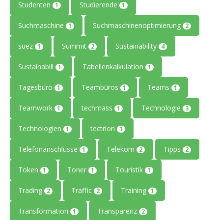
Studenten
Studierende
1
1
Suchmaschine
Suchmaschinenoptimierung
1
2
suez
Summit
Sustainability
1
2
4
Sustainabill
Tabellenkalkulation
1
1
Tagesbüro
Teambüros
Teams
1
1
1
Teamwork
techmass
Technologie
1
1
3
Technologien
tectrion
1
1
Telefonanschlüsse
Telekom
Tipps
1
2
2
Token
Toner
Touristik
1
1
1
Trading
Traffic
Training
2
2
1
Transformation
Transparenz
1
2