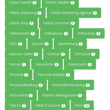
Online-Handel
Online-Händler
3
1
Online-Marketing
Online-Marketing-Agentur
1
1
Online-Shop
Online-Sicherheit
1
1
Onlinehandel
Onlinekurse
Onlineshop
1
1
1
ONO
OpenAI
Optimierung
1
2
1
osborne-clarke
Overcar
OVHcloud
1
1
1
Partner
Passwörter
Patentrecht
1
1
1
Personal
Personal Analytik
1
1
Personalabteilung
Personalentwicklung
1
1
Personalrat
Pipeline-Management
1
1
PIRATE
PIRATE Summit
Pitch
1
1
13