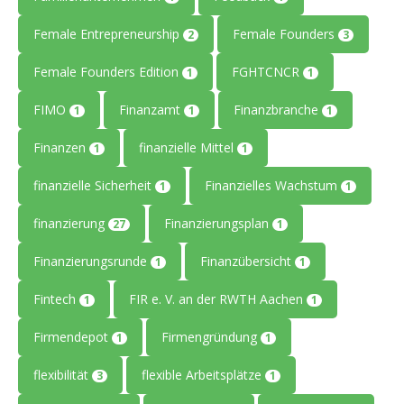
Female Entrepreneurship
Female Founders
2
3
Female Founders Edition
FGHTCNCR
1
1
FIMO
Finanzamt
Finanzbranche
1
1
1
Finanzen
finanzielle Mittel
1
1
finanzielle Sicherheit
Finanzielles Wachstum
1
1
finanzierung
Finanzierungsplan
27
1
Finanzierungsrunde
Finanzübersicht
1
1
Fintech
FIR e. V. an der RWTH Aachen
1
1
Firmendepot
Firmengründung
1
1
flexibilität
flexible Arbeitsplätze
3
1