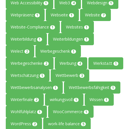
Web Accessibility
Web3
Webdesign
1
4
1
Webpräsenz
Webseite
Website
1
1
7
Website-Compliance
Websites
1
1
Weiterbildung
Weiterbildungen
1
1
Welect
Werbegeschenk
2
1
Werbegeschenke
Werbung
Werksta.tt
2
4
1
Wertschätzung
Wettbewerb
1
3
Wettbewerbsanalysen
Wettbewerbsfähigkeit
1
1
Winterfinale
wirkungsvoll
Wissen
2
1
1
Wohlfühlplatz
WooCommerce
1
1
WordPress
work-life balance
2
5