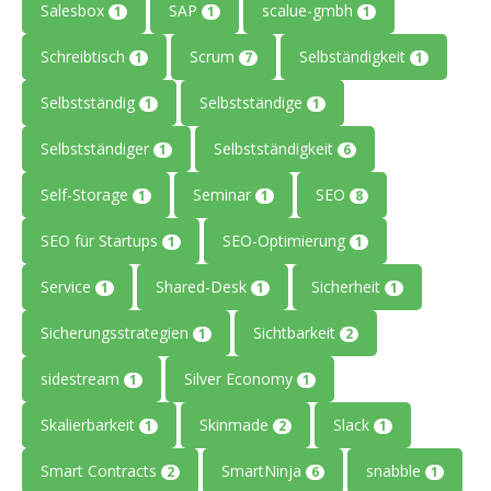
Salesbox
SAP
scalue-gmbh
1
1
1
Schreibtisch
Scrum
Selbständigkeit
1
7
1
Selbstständig
Selbstständige
1
1
Selbstständiger
Selbstständigkeit
1
6
Self-Storage
Seminar
SEO
1
1
8
SEO für Startups
SEO-Optimierung
1
1
Service
Shared-Desk
Sicherheit
1
1
1
Sicherungsstrategien
Sichtbarkeit
1
2
sidestream
Silver Economy
1
1
Skalierbarkeit
Skinmade
Slack
1
2
1
Smart Contracts
SmartNinja
snabble
2
6
1