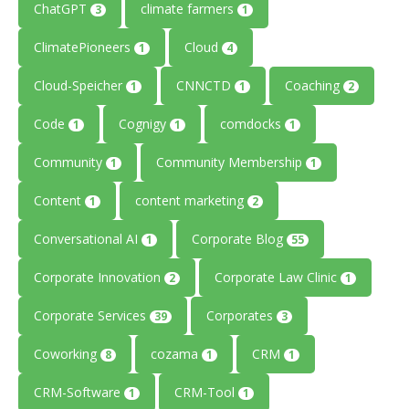
ChatGPT
climate farmers
3
1
ClimatePioneers
Cloud
1
4
Cloud-Speicher
CNNCTD
Coaching
1
1
2
Code
Cognigy
comdocks
1
1
1
Community
Community Membership
1
1
Content
content marketing
1
2
Conversational AI
Corporate Blog
1
55
Corporate Innovation
Corporate Law Clinic
2
1
Corporate Services
Corporates
39
3
Coworking
cozama
CRM
8
1
1
CRM-Software
CRM-Tool
1
1