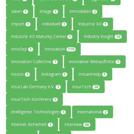
Ideen
Image
Immobilien
1
1
2
Import
individuell
Industrie 4.0
1
1
1
Industrie 4.0 Maturity Center
Industry Insight
1
10
InnoSep
Innovation
1
110
Innovation Collective
innovative Webauftritte
1
1
Insoro
Instagram
InstantHelp
1
1
1
InsurLab Germany e.V.
InsurTech
1
28
InsurTech Konferenz
1
intelligente Technologien
International
1
2
Internet-Sicherheit
Interview
1
66