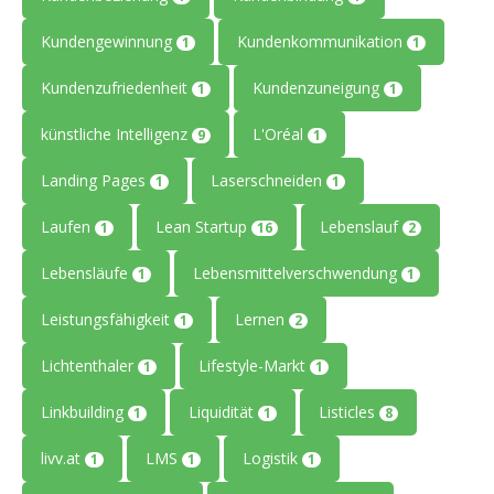
Kundengewinnung
Kundenkommunikation
1
1
Kundenzufriedenheit
Kundenzuneigung
1
1
künstliche Intelligenz
L'Oréal
9
1
Landing Pages
Laserschneiden
1
1
Laufen
Lean Startup
Lebenslauf
1
16
2
Lebensläufe
Lebensmittelverschwendung
1
1
Leistungsfähigkeit
Lernen
1
2
Lichtenthaler
Lifestyle-Markt
1
1
Linkbuilding
Liquidität
Listicles
1
1
8
livv.at
LMS
Logistik
1
1
1