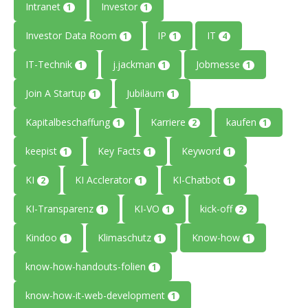
Intranet
Investor
1
1
Investor Data Room
IP
IT
1
1
4
IT-Technik
j.jackman
Jobmesse
1
1
1
Join A Startup
Jubiläum
1
1
Kapitalbeschaffung
Karriere
kaufen
1
2
1
keepist
Key Facts
Keyword
1
1
1
KI
KI Acclerator
KI-Chatbot
2
1
1
KI-Transparenz
KI-VO
kick-off
1
1
2
Kindoo
Klimaschutz
Know-how
1
1
1
know-how-handouts-folien
1
know-how-it-web-development
1