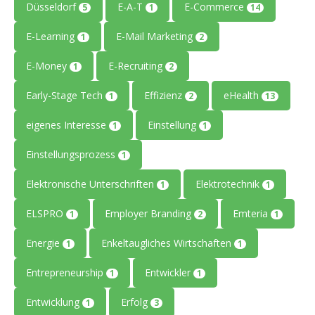
Düsseldorf
E-A-T
E-Commerce
5
1
14
E-Learning
E-Mail Marketing
1
2
E-Money
E-Recruiting
1
2
Early-Stage Tech
Effizienz
eHealth
1
2
13
eigenes Interesse
Einstellung
1
1
Einstellungsprozess
1
Elektronische Unterschriften
Elektrotechnik
1
1
ELSPRO
Employer Branding
Emteria
1
2
1
Energie
Enkeltaugliches Wirtschaften
1
1
Entrepreneurship
Entwickler
1
1
Entwicklung
Erfolg
1
3