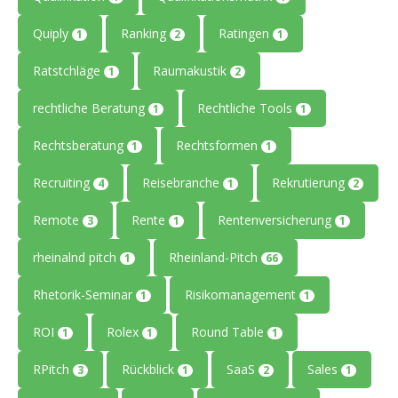
Quiply
Ranking
Ratingen
1
2
1
Ratstchläge
Raumakustik
1
2
rechtliche Beratung
Rechtliche Tools
1
1
Rechtsberatung
Rechtsformen
1
1
Recruiting
Reisebranche
Rekrutierung
4
1
2
Remote
Rente
Rentenversicherung
3
1
1
rheinalnd pitch
Rheinland-Pitch
1
66
Rhetorik-Seminar
Risikomanagement
1
1
ROI
Rolex
Round Table
1
1
1
RPitch
Rückblick
SaaS
Sales
3
1
2
1