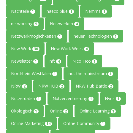
Nachteile
naeco blue
Nemms
1
1
1
networking
Netzwerken
5
4
Netzwerkmöglichkeiten
neuer Technologien
1
1
New Work
New Work Week
30
4
Newsletter
nft
Nico Tico
1
4
1
Nordrhein-Westfalen
not the mainstream
1
1
NRW
NRW HUB
NRW Hub Battle
2
2
2
Nutzerdaten
Nutzerzentrierung
Nyris
1
1
1
Ökologisch
Online
Online Learning
1
2
1
Online Marketing
Online-Community
14
1