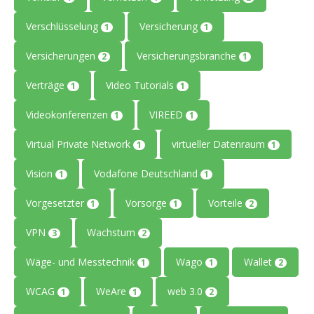
Verschlüsselung
Versicherung
1
1
Versicherungen
Versicherungsbranche
2
1
Verträge
Video Tutorials
1
1
Videokonferenzen
VIREED
1
1
Virtual Private Network
virtueller Datenraum
1
1
Vision
Vodafone Deutschland
1
1
Vorgesetzter
Vorsorge
Vorteile
1
1
2
VPN
Wachstum
3
2
Wäge- und Messtechnik
Wago
Wallet
1
1
2
WCAG
WeAre
web 3.0
1
1
2