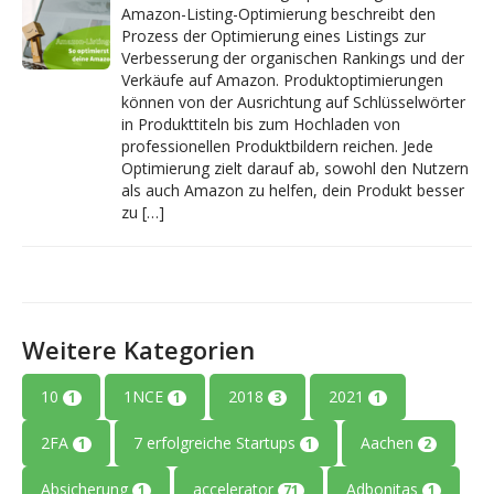
Amazon-Listing-Optimierung beschreibt den
Prozess der Optimierung eines Listings zur
Verbesserung der organischen Rankings und der
Verkäufe auf Amazon. Produktoptimierungen
können von der Ausrichtung auf Schlüsselwörter
in Produkttiteln bis zum Hochladen von
professionellen Produktbildern reichen. Jede
Optimierung zielt darauf ab, sowohl den Nutzern
als auch Amazon zu helfen, dein Produkt besser
zu […]
Weitere Kategorien
10
1NCE
2018
2021
1
1
3
1
2FA
7 erfolgreiche Startups
Aachen
1
1
2
Absicherung
accelerator
Adbonitas
1
71
1