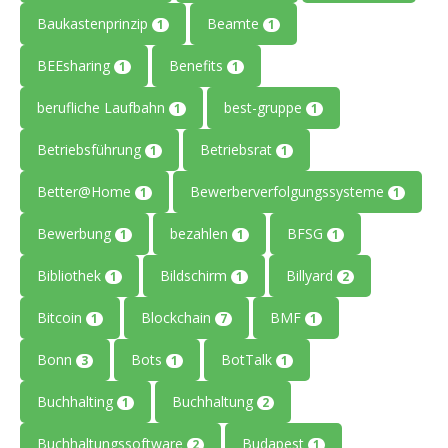
Baukastenprinzip
Beamte
1
1
BEEsharing
Benefits
1
1
berufliche Laufbahn
best-gruppe
1
1
Betriebsführung
Betriebsrat
1
1
Better@Home
Bewerberverfolgungssysteme
1
1
Bewerbung
bezahlen
BFSG
1
1
1
Bibliothek
Bildschirm
Billyard
1
1
2
Bitcoin
Blockchain
BMF
1
7
1
Bonn
Bots
BotTalk
3
1
1
Buchhalting
Buchhaltung
1
2
Buchhaltungssoftware
Budapest
2
1