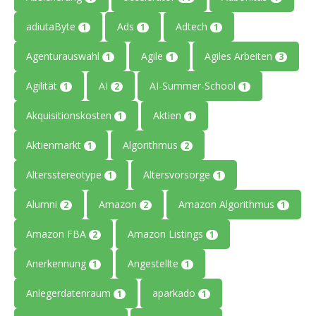
adiutaByte
Ads
Adtech
1
1
1
Agenturauswahl
Agile
Agiles Arbeiten
1
1
3
Agilität
AI
AI-Summer-School
1
2
1
Akquisitionskosten
Aktien
1
1
Aktienmarkt
Algorithmus
1
2
Altersstereotype
Altersvorsorge
1
1
Alumni
Amazon
Amazon Algorithmus
2
2
1
Amazon FBA
Amazon Listings
2
1
Anerkennung
Angestellte
1
1
Anlegerdatenraum
aparkado
1
1