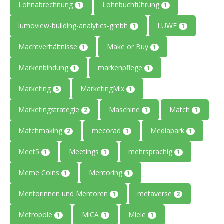
Lohnabrechnung
Lohnbuchführung
1
1
lumoview-building-analytics-gmbh
LUWE
1
1
Machtverhältnisse
Make or Buy
1
1
Markenbindung
markenpflege
1
1
Marketing
MarketingMix
5
1
Marketingstrategie
Maschine
Match
2
1
1
Matchmaking
mecorad
Mediapark
2
1
1
Meet5
Meetings
mehrsprachig
1
1
1
Meme Coins
Mentoring
1
1
Mentorinnen und Mentoren
metaverse
1
2
Metropole
MiCA
Miele
1
1
1