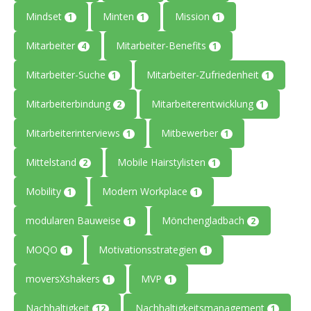
Mindset
Minten
Mission
1
1
1
Mitarbeiter
Mitarbeiter-Benefits
4
1
Mitarbeiter-Suche
Mitarbeiter-Zufriedenheit
1
1
Mitarbeiterbindung
Mitarbeiterentwicklung
2
1
Mitarbeiterinterviews
Mitbewerber
1
1
Mittelstand
Mobile Hairstylisten
2
1
Mobility
Modern Workplace
1
1
modularen Bauweise
Mönchengladbach
1
2
MOQO
Motivationsstrategien
1
1
moversXshakers
MVP
1
1
Nachhaltigkeit
Nachhaltigkeitsmanagement
12
1