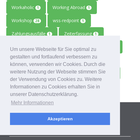
Workaholic
Working Abroad
1
1
Workshop
wss-redpoint
28
1
Zahlungsausfälle
Zeiterfassung
1
1
Zeitmanagement
Zeitreise
Ziele
2
1
1
Um unsere Webseite für Sie optimal zu
gestalten und fortlaufend verbessern zu
Zolitron
Zoll
Zollwissen
1
1
1
können, verwenden wir Cookies. Durch die
weitere Nutzung der Webseite stimmen Sie
Zoom
Zukunft
Zulieferbetriebe
1
1
1
der Verwendung von Cookies zu. Weitere
Zusammenarbeit
1
Informationen zu Cookies erhalten Sie in
unserer Datenschutzerklärung.
Mehr Informationen
Kategorien
Akzeptieren
ALLE BLOGBEITRÄGE