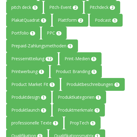
pitch deck
Pitch-Event
Pitchdeck
1
2
2
PlakatQuadrat
Plattform
Podcast
1
2
1
Portfolio
PPC
1
1
Prepaid-Zahlungsmethoden
1
Pressemitteilung
Print-Medien
12
1
Printwerbung
Product Branding
1
1
Product Market Fit
Produktbeschreibungen
1
1
Produktdesign
Produktkategorien
1
1
Produktlaunch
Produktmerkmale
1
1
professionelle Texte
PropTech
1
1
Qualifikation
Qualifikationsmatrix
1
1