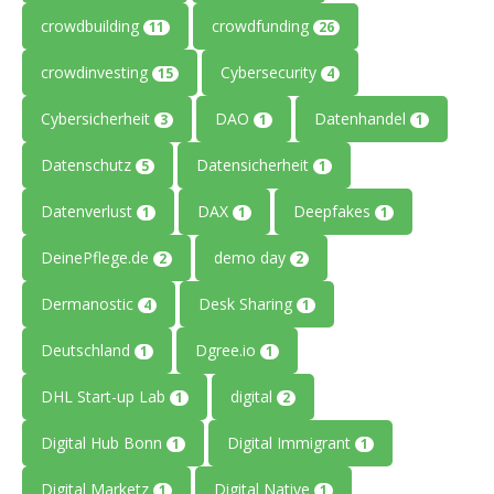
crowdbuilding
crowdfunding
11
26
crowdinvesting
Cybersecurity
15
4
Cybersicherheit
DAO
Datenhandel
3
1
1
Datenschutz
Datensicherheit
5
1
Datenverlust
DAX
Deepfakes
1
1
1
DeinePflege.de
demo day
2
2
Dermanostic
Desk Sharing
4
1
Deutschland
Dgree.io
1
1
DHL Start-up Lab
digital
1
2
Digital Hub Bonn
Digital Immigrant
1
1
Digital Marketz
Digital Native
1
1