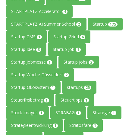
STARTPLATZ Accelerator
4
STARTPLATZ AI Summer School
Startup
2
175
Startup CMS
Startup Grind
1
6
Startup Idee
Startup Job
3
1
Startup Jobmesse
Startup Jobs
1
2
Startup Woche Düsseldorf
2
Startup-Ökosystem
startups
1
25
Steuerfreibetrag
Steuertipps
1
1
Stock Images
STRABAG
Strategie
1
1
1
Strategieentwicklung
Stratosfare
1
1