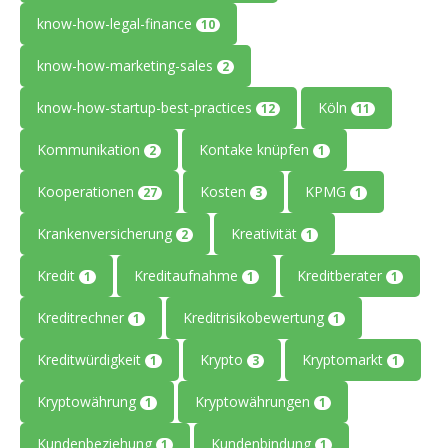
know-how-legal-finance
10
know-how-marketing-sales
2
know-how-startup-best-practices
Köln
12
11
Kommunikation
Kontake knüpfen
2
1
Kooperationen
Kosten
KPMG
27
3
1
Krankenversicherung
Kreativität
2
1
Kredit
Kreditaufnahme
Kreditberater
1
1
1
Kreditrechner
Kreditrisikobewertung
1
1
Kreditwürdigkeit
Krypto
Kryptomarkt
1
3
1
Kryptowährung
Kryptowährungen
1
1
Kundenbeziehung
Kundenbindung
1
1