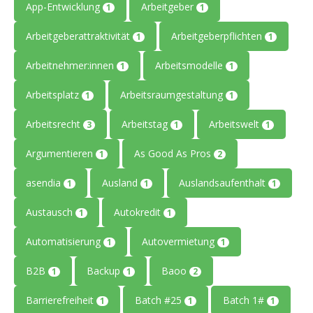
App-Entwicklung
Arbeitgeber
1
1
Arbeitgeberattraktivität
Arbeitgeberpflichten
1
1
Arbeitnehmer:innen
Arbeitsmodelle
1
1
Arbeitsplatz
Arbeitsraumgestaltung
1
1
Arbeitsrecht
Arbeitstag
Arbeitswelt
3
1
1
Argumentieren
As Good As Pros
1
2
asendia
Ausland
Auslandsaufenthalt
1
1
1
Austausch
Autokredit
1
1
Automatisierung
Autovermietung
1
1
B2B
Backup
Baoo
1
1
2
Barrierefreiheit
Batch #25
Batch 1#
1
1
1