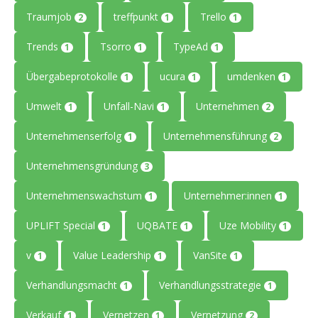
Traumjob
treffpunkt
Trello
2
1
1
Trends
Tsorro
TypeAd
1
1
1
Übergabeprotokolle
ucura
umdenken
1
1
1
Umwelt
Unfall-Navi
Unternehmen
1
1
2
Unternehmenserfolg
Unternehmensführung
1
2
Unternehmensgründung
3
Unternehmenswachstum
Unternehmer:innen
1
1
UPLIFT Special
UQBATE
Uze Mobility
1
1
1
v
Value Leadership
VanSite
1
1
1
Verhandlungsmacht
Verhandlungsstrategie
1
1
Verkauf
Vernetzen
Vernetzung
1
1
2