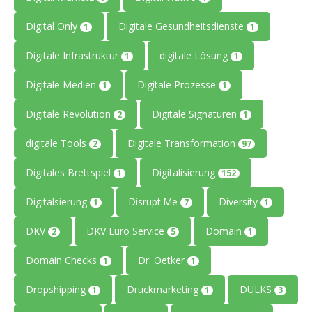
Digital Only
Digitale Gesundheitsdienste
1
1
Digitale Infrastruktur
digitale Lösung
1
1
Digitale Medien
Digitale Prozesse
1
1
Digitale Revolution
Digitale Signaturen
2
1
digitale Tools
Digitale Transformation
2
97
Digitales Brettspiel
Digitalisierung
1
152
Digitalsierung
Disrupt.Me
Diversity
1
7
1
DKV
DKV Euro Service
Domain
2
5
1
Domain Checks
Dr. Oetker
1
1
Dropshipping
Druckmarketing
DULKS
1
1
3