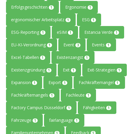
Erfolgsgeschichten
Ergonomie
1
1
ergonomischer Arbeitsplatz
ESG
1
1
ESG-Reporting
eSIM
Estancia Verde
1
1
1
EU-KI-Verordnung
Event
Events
1
3
1
Excel-Tabellen
Existenzangst
1
1
Existenzgründung
Exit
Exit-Strategien
1
1
1
Expansion
Export
Fachkräftemangel
1
1
1
Fachkräftemangels
Fachleute
1
1
Factory Campus Düsseldorf
Fähigkeiten
1
1
Fahrzeuge
fairlanguage
1
1
Familienunternehmen
Feedback
1
1