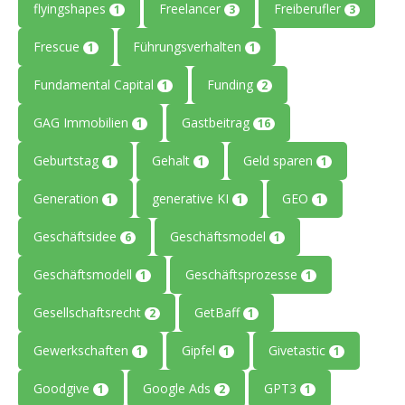
flyingshapes
Freelancer
Freiberufler
1
3
3
Frescue
Führungsverhalten
1
1
Fundamental Capital
Funding
1
2
GAG Immobilien
Gastbeitrag
1
16
Geburtstag
Gehalt
Geld sparen
1
1
1
Generation
generative KI
GEO
1
1
1
Geschäftsidee
Geschäftsmodel
6
1
Geschäftsmodell
Geschäftsprozesse
1
1
Gesellschaftsrecht
GetBaff
2
1
Gewerkschaften
Gipfel
Givetastic
1
1
1
Goodgive
Google Ads
GPT3
1
2
1