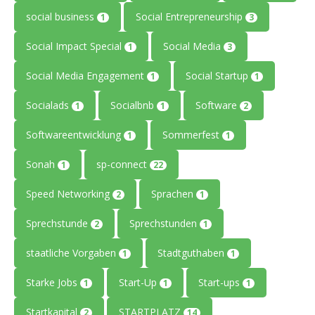
social business
Social Entrepreneurship
1
3
Social Impact Special
Social Media
1
3
Social Media Engagement
Social Startup
1
1
Socialads
Socialbnb
Software
1
1
2
Softwareentwicklung
Sommerfest
1
1
Sonah
sp-connect
1
22
Speed Networking
Sprachen
2
1
Sprechstunde
Sprechstunden
2
1
staatliche Vorgaben
Stadtguthaben
1
1
Starke Jobs
Start-Up
Start-ups
1
1
1
Startkapital
STARTPLATZ
2
14