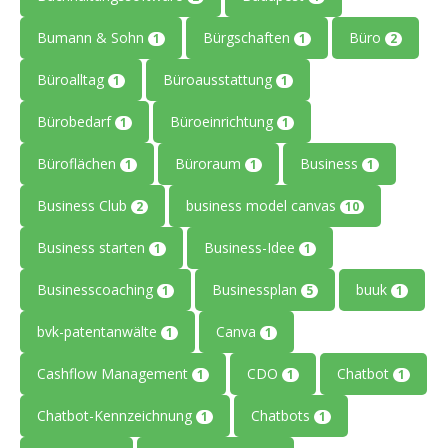
Bumann & Sohn
Bürgschaften
Büro
1
1
2
Büroalltag
Büroausstattung
1
1
Bürobedarf
Büroeinrichtung
1
1
Büroflächen
Büroraum
Business
1
1
1
Business Club
business model canvas
2
10
Business starten
Business-Idee
1
1
Businesscoaching
Businessplan
buuk
1
5
1
bvk-patentanwälte
Canva
1
1
Cashflow Management
CDO
Chatbot
1
1
1
Chatbot-Kennzeichnung
Chatbots
1
1