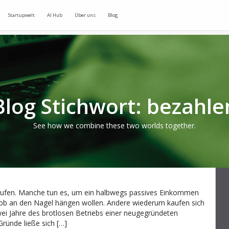
Startupwelt
AI Hub
Über uns
Blog
Blog Stichwort: bezahle
See how we combine these two worlds together.
 kaufen. Manche tun es, um ein halbwegs passives Einkommen
rojob an den Nagel hängen wollen. Andere wiederum kaufen sich
wei Jahre des brotlosen Betriebs einer neugegründeten
Gründe ließe sich […]