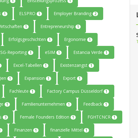
llung
Einstellungsprozess
1
1
ik
ELSPRO
Employer Branding
1
1
2
Wirtschaften
Entrepreneurship
1
1
Erfolgsgeschichten
Ergonomie
1
1
ESG-Reporting
eSIM
Estancia Verde
1
1
1
Excel-Tabellen
Existenzangst
1
1
gien
Expansion
Export
1
1
1
Fachleute
Factory Campus Düsseldorf
1
1
age
Familienunternehmen
Feedback
1
1
1
rs
Female Founders Edition
FGHTCNCR
3
1
1
Finanzen
finanzielle Mittel
1
1
1