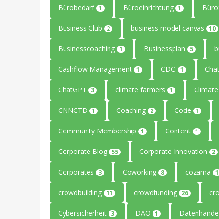
Bürobedarf
Büroeinrichtung
Büro
1
1
Business Club
business model canvas
2
10
Businesscoaching
Businessplan
b
1
5
Cashflow Management
CDO
Cha
1
1
ChatGPT
climate farmers
Climat
3
1
CNNCTD
Coaching
Code
1
2
1
Community Membership
Content
1
1
Corporate Blog
Corporate Innovation
55
2
Corporates
Coworking
cozama
3
8
1
crowdbuilding
crowdfunding
cr
11
26
Cybersicherheit
DAO
Datenhande
3
1