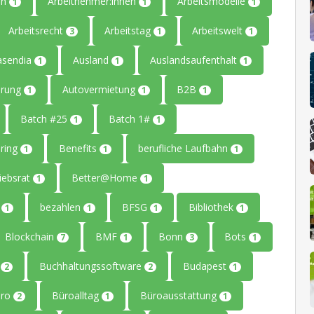
en
Arbeitnehmer:innen
Arbeitsmodelle
1
1
1
Arbeitsrecht
Arbeitstag
Arbeitswelt
3
1
1
asendia
Ausland
Auslandsaufenthalt
1
1
1
erung
Autovermietung
B2B
1
1
1
Batch #25
Batch 1#
1
1
ring
Benefits
berufliche Laufbahn
1
1
1
iebsrat
Better@Home
1
1
g
bezahlen
BFSG
Bibliothek
1
1
1
1
Blockchain
BMF
Bonn
Bots
7
1
3
1
g
Buchhaltungssoftware
Budapest
2
2
1
üro
Büroalltag
Büroausstattung
2
1
1