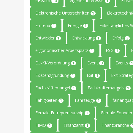
eHealth
eigenes Interesse
Einste
13
1
Elektronische Unterschriften
Elektrotechn
1
Emteria
Energie
Enkeltaugliches 
1
1
Entwickler
Entwicklung
Erfolg
1
1
3
ergonomischer Arbeitsplatz
ESG
1
1
EU-KI-Verordnung
Event
Events
1
3
1
Existenzgründung
Exit
Exit-Strate
1
1
Fachkräftemangel
Fachkräftemangels
1
1
Fähigkeiten
Fahrzeuge
fairlangu
1
1
Female Entrepreneurship
Female Founde
2
FIMO
Finanzamt
Finanzbranche
1
1