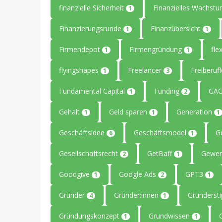
finanzielle Sicherheit
Finanzielles Wachst
1
Finanzierungsrunde
Finanzübersicht
1
1
Firmendepot
Firmengründung
flex
1
1
flyingshapes
Freelancer
Freiberuf
1
3
Fundamental Capital
Funding
GAG
1
2
Gehalt
Geld sparen
Generation
1
1
1
Geschäftsidee
Geschäftsmodel
G
6
1
Gesellschaftsrecht
GetBaff
Gewer
2
1
Goodgive
Google Ads
GPT3
1
2
1
Gründer
Gründer:innen
Gründerst
4
1
Gründungskonzept
Grundwissen
1
1