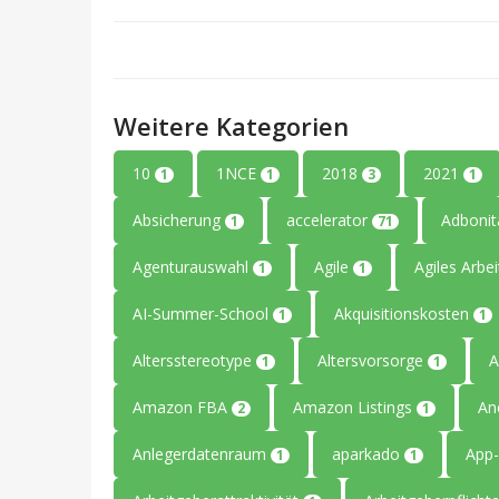
Weitere Kategorien
10
1NCE
2018
2021
1
1
3
1
Absicherung
accelerator
Adboni
1
71
Agenturauswahl
Agile
Agiles Arbe
1
1
AI-Summer-School
Akquisitionskosten
1
1
Altersstereotype
Altersvorsorge
A
1
1
Amazon FBA
Amazon Listings
An
2
1
Anlegerdatenraum
aparkado
App-
1
1