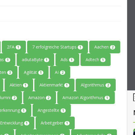
2FA
7 erfolgreiche Startups
Aachen
1
1
2
tas
adiutaByte
Ads
Adtech
1
1
1
1
iten
Agilität
AI
3
1
2
Aktien
Aktienmarkt
Algorithmus
1
1
2
lumni
Amazon
Amazon Algorithmus
2
2
1
erkennung
Angestellte
1
1
Entwicklung
Arbeitgeber
1
1