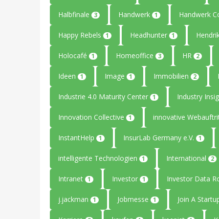
Halbfinale
Handwerk
Handwerk C
3
1
Happy Rebels
Headhunter
Hendri
1
1
Holocafé
Homeoffice
HR
1
3
2
Ideen
Image
Immobilien
1
1
2
Industrie 4.0 Maturity Center
Industry Insi
1
Innovation Collective
innovative Webauftri
1
InstantHelp
InsurLab Germany e.V.
1
1
intelligente Technologien
International
1
2
Intranet
Investor
Investor Data 
1
1
j.jackman
Jobmesse
Join A Start
1
1