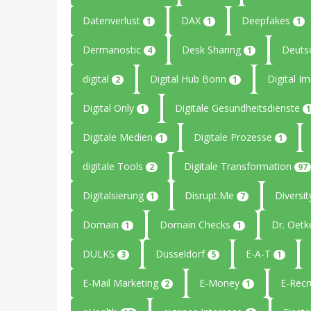
Datenverlust
DAX
Deepfakes
1
1
1
Dermanostic
Desk Sharing
Deuts
4
1
digital
Digital Hub Bonn
Digital I
2
1
Digital Only
Digitale Gesundheitsdienste
1
1
Digitale Medien
Digitale Prozesse
1
1
digitale Tools
Digitale Transformation
2
97
Digitalsierung
Disrupt.Me
Diversi
1
7
Domain
Domain Checks
Dr. Oetk
1
1
DULKS
Düsseldorf
E-A-T
3
5
1
E-Mail Marketing
E-Money
E-Recr
2
1