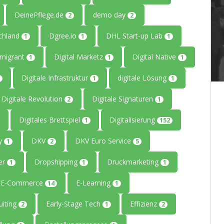
DeinePflege.de
demo day
2
2
chland
Dgree.io
DHL Start-up Lab
1
1
1
mmigrant
Digital Marketz
Digital Native
1
1
1
Digitale Infrastruktur
digitale Lösung
1
1
Digitale Revolution
Digitale Signaturen
2
1
Digitales Brettspiel
Digitalisierung
1
152
ty
DKV
DKV Euro Service
1
2
5
er
Dropshipping
Druckmarketing
1
1
1
E-Commerce
E-Learning
14
1
uiting
Early-Stage Tech
Effizienz
2
1
2