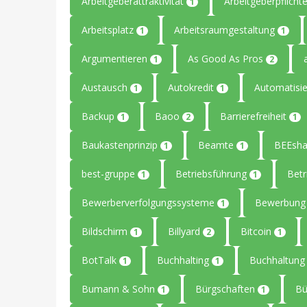
Arbeitgeberattraktivität
Arbeitgeberpflicht
1
Arbeitsplatz
Arbeitsraumgestaltung
1
1
Argumentieren
As Good As Pros
1
2
Austausch
Autokredit
Automatisi
1
1
Backup
Baoo
Barrierefreiheit
1
2
1
Baukastenprinzip
Beamte
BEEsha
1
1
best-gruppe
Betriebsführung
Betr
1
1
Bewerberverfolgungssysteme
Bewerbun
1
Bildschirm
Billyard
Bitcoin
1
2
1
BotTalk
Buchhalting
Buchhaltun
1
1
Bumann & Sohn
Bürgschaften
B
1
1