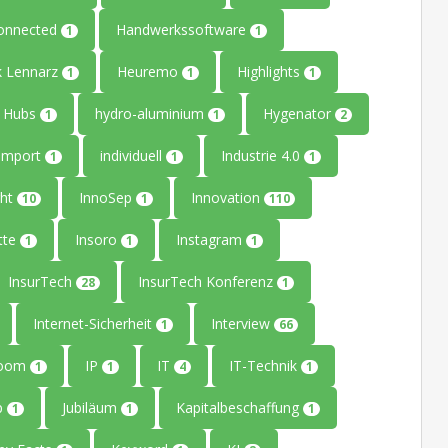
onnected
Handwerkssoftware
1
1
k Lennarz
Heuremo
Highlights
1
1
1
Hubs
hydro-aluminium
Hygenator
1
1
2
Import
individuell
Industrie 4.0
1
1
1
ght
InnoSep
Innovation
10
1
110
tte
Insoro
Instagram
1
1
1
InsurTech
InsurTech Konferenz
28
1
Internet-Sicherheit
Interview
1
66
Room
IP
IT
IT-Technik
1
1
4
1
up
Jubiläum
Kapitalbeschaffung
1
1
1