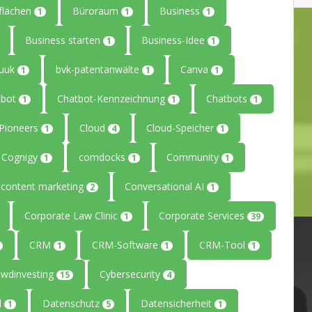
flächen
Büroraum
Business
1
1
1
Business starten
Business-Idee
1
1
uuk
bvk-patentanwälte
Canva
1
1
1
tbot
Chatbot-Kennzeichnung
Chatbots
1
1
1
ePioneers
Cloud
Cloud-Speicher
1
4
1
Cognigy
comdocks
Community
1
1
1
content marketing
Conversational AI
2
1
Corporate Law Clinic
Corporate Services
1
39
CRM
CRM-Software
CRM-Tool
1
1
1
owdinvesting
Cybersecurity
15
4
l
Datenschutz
Datensicherheit
1
5
1