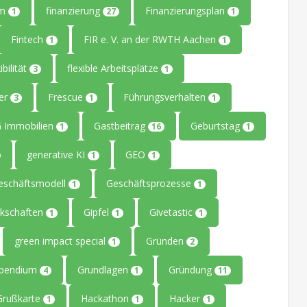
um
finanzierung
Finanzierungsplan
1
27
1
Fintech
FIR e. V. an der RWTH Aachen
1
1
ibilität
flexible Arbeitsplätze
3
1
ler
Frescue
Führungsverhalten
3
1
1
 Immobilien
Gastbeitrag
Geburtstag
1
16
1
generative KI
GEO
1
1
eschäftsmodell
Geschäftsprozesse
1
1
kschaften
Gipfel
Givetastic
1
1
1
green impact special
Gründen
1
2
ipendium
Grundlagen
Gründung
4
1
11
Grußkarte
Hackathon
Hacker
1
1
1