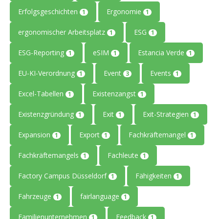
Erfolgsgeschichten
Ergonomie
1
1
ergonomischer Arbeitsplatz
ESG
1
1
ESG-Reporting
eSIM
Estancia Verde
1
1
1
EU-KI-Verordnung
Event
Events
1
3
1
Excel-Tabellen
Existenzangst
1
1
Existenzgründung
Exit
Exit-Strategien
1
1
1
Expansion
Export
Fachkräftemangel
1
1
1
Fachkräftemangels
Fachleute
1
1
Factory Campus Düsseldorf
Fähigkeiten
1
1
Fahrzeuge
fairlanguage
1
1
Familienunternehmen
Feedback
1
1