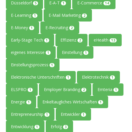
Düsseldorf
E-A-T
E-Commerce
5
1
14
E-Learning
E-Mail Marketing
1
2
E-Money
E-Recruiting
1
2
Early-Stage Tech
Effizienz
eHealth
1
2
13
eigenes Interesse
Einstellung
1
1
Einstellungsprozess
1
Elektronische Unterschriften
Elektrotechnik
1
1
ELSPRO
Employer Branding
Emteria
1
2
1
Energie
Enkeltaugliches Wirtschaften
1
1
Entrepreneurship
Entwickler
1
1
Entwicklung
Erfolg
1
3