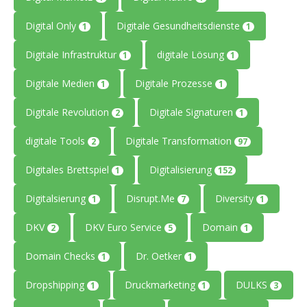
Digital Only
Digitale Gesundheitsdienste
1
1
Digitale Infrastruktur
digitale Lösung
1
1
Digitale Medien
Digitale Prozesse
1
1
Digitale Revolution
Digitale Signaturen
2
1
digitale Tools
Digitale Transformation
2
97
Digitales Brettspiel
Digitalisierung
1
152
Digitalsierung
Disrupt.Me
Diversity
1
7
1
DKV
DKV Euro Service
Domain
2
5
1
Domain Checks
Dr. Oetker
1
1
Dropshipping
Druckmarketing
DULKS
1
1
3