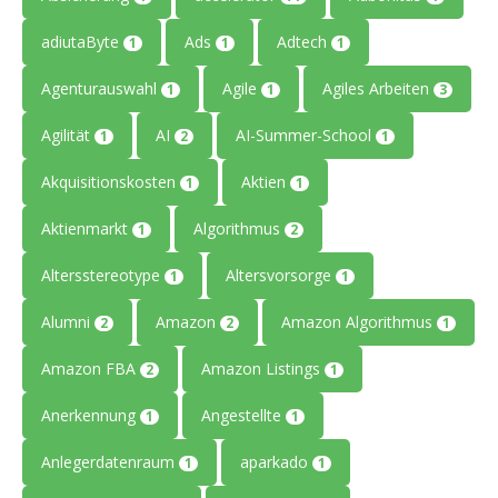
adiutaByte
Ads
Adtech
1
1
1
Agenturauswahl
Agile
Agiles Arbeiten
1
1
3
Agilität
AI
AI-Summer-School
1
2
1
Akquisitionskosten
Aktien
1
1
Aktienmarkt
Algorithmus
1
2
Altersstereotype
Altersvorsorge
1
1
Alumni
Amazon
Amazon Algorithmus
2
2
1
Amazon FBA
Amazon Listings
2
1
Anerkennung
Angestellte
1
1
Anlegerdatenraum
aparkado
1
1