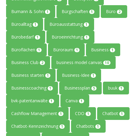
Bumann & Sohn
Bürgschaften
Büro
1
1
2
Büroalltag
Büroausstattung
1
1
Bürobedarf
Büroeinrichtung
1
1
Büroflächen
Büroraum
Business
1
1
1
Business Club
business model canvas
2
10
Business starten
Business-Idee
1
1
Businesscoaching
Businessplan
buuk
1
5
1
bvk-patentanwälte
Canva
1
1
Cashflow Management
CDO
Chatbot
1
1
1
Chatbot-Kennzeichnung
Chatbots
1
1