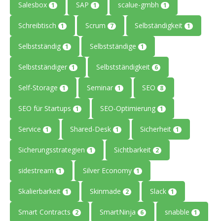
Salesbox
SAP
scalue-gmbh
1
1
1
Schreibtisch
Scrum
Selbständigkeit
1
7
1
Selbstständig
Selbstständige
1
1
Selbstständiger
Selbstständigkeit
1
6
Self-Storage
Seminar
SEO
1
1
8
SEO für Startups
SEO-Optimierung
1
1
Service
Shared-Desk
Sicherheit
1
1
1
Sicherungsstrategien
Sichtbarkeit
1
2
sidestream
Silver Economy
1
1
Skalierbarkeit
Skinmade
Slack
1
2
1
Smart Contracts
SmartNinja
snabble
2
6
1