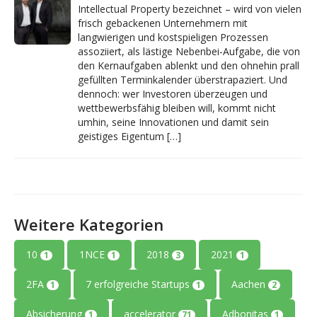
Intellectual Property bezeichnet – wird von vielen
frisch gebackenen Unternehmern mit
langwierigen und kostspieligen Prozessen
assoziiert, als lästige Nebenbei-Aufgabe, die von
den Kernaufgaben ablenkt und den ohnehin prall
gefüllten Terminkalender überstrapaziert. Und
dennoch: wer Investoren überzeugen und
wettbewerbsfähig bleiben will, kommt nicht
umhin, seine Innovationen und damit sein
geistiges Eigentum […]
Weitere Kategorien
10
1NCE
2018
2021
1
1
3
1
2FA
7 erfolgreiche Startups
Aachen
1
1
2
Absicherung
accelerator
Adbonitas
1
71
1