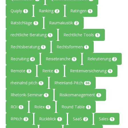
Quiply
Ranking
Ratingen
1
2
1
Ratstchläge
Raumakustik
1
2
rechtliche Beratung
Rechtliche Tools
1
1
Rechtsberatung
Rechtsformen
1
1
Recruiting
Reisebranche
Rekrutierung
4
1
2
Remote
Rente
Rentenversicherung
3
1
1
rheinalnd pitch
Rheinland-Pitch
1
66
Rhetorik-Seminar
Risikomanagement
1
1
ROI
Rolex
Round Table
1
1
1
RPitch
Rückblick
SaaS
Sales
3
1
2
1