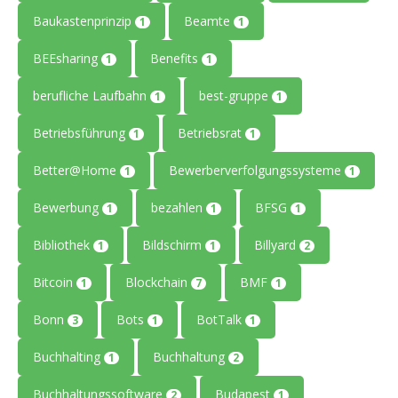
Baukastenprinzip
Beamte
1
1
BEEsharing
Benefits
1
1
berufliche Laufbahn
best-gruppe
1
1
Betriebsführung
Betriebsrat
1
1
Better@Home
Bewerberverfolgungssysteme
1
1
Bewerbung
bezahlen
BFSG
1
1
1
Bibliothek
Bildschirm
Billyard
1
1
2
Bitcoin
Blockchain
BMF
1
7
1
Bonn
Bots
BotTalk
3
1
1
Buchhalting
Buchhaltung
1
2
Buchhaltungssoftware
Budapest
2
1