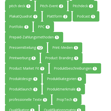
pitch deck
Pitch-Event
Pitchdeck
1
2
2
PlakatQuadrat
Plattform
Podcast
1
2
1
Portfolio
PPC
1
1
Prepaid-Zahlungsmethoden
1
Pressemitteilung
Print-Medien
12
1
Printwerbung
Product Branding
1
1
Product Market Fit
Produktbeschreibungen
1
1
Produktdesign
Produktkategorien
1
1
Produktlaunch
Produktmerkmale
1
1
professionelle Texte
PropTech
1
1
Qualifikation
Qualifikationsmatrix
1
1