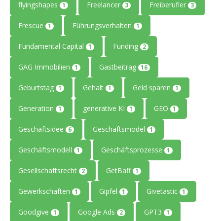
flyingshapes
Freelancer
Freiberufler
1
3
3
Frescue
Führungsverhalten
1
1
Fundamental Capital
Funding
1
2
GAG Immobilien
Gastbeitrag
1
16
Geburtstag
Gehalt
Geld sparen
1
1
1
Generation
generative KI
GEO
1
1
1
Geschäftsidee
Geschäftsmodel
6
1
Geschäftsmodell
Geschäftsprozesse
1
1
Gesellschaftsrecht
GetBaff
2
1
Gewerkschaften
Gipfel
Givetastic
1
1
1
Goodgive
Google Ads
GPT3
1
2
1