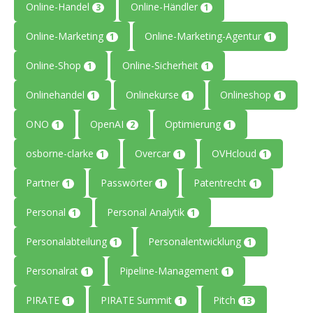
Online-Handel
Online-Händler
3
1
Online-Marketing
Online-Marketing-Agentur
1
1
Online-Shop
Online-Sicherheit
1
1
Onlinehandel
Onlinekurse
Onlineshop
1
1
1
ONO
OpenAI
Optimierung
1
2
1
osborne-clarke
Overcar
OVHcloud
1
1
1
Partner
Passwörter
Patentrecht
1
1
1
Personal
Personal Analytik
1
1
Personalabteilung
Personalentwicklung
1
1
Personalrat
Pipeline-Management
1
1
PIRATE
PIRATE Summit
Pitch
1
1
13