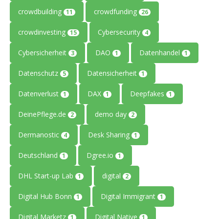
crowdbuilding
crowdfunding
11
26
crowdinvesting
Cybersecurity
15
4
Cybersicherheit
DAO
Datenhandel
3
1
1
Datenschutz
Datensicherheit
5
1
Datenverlust
DAX
Deepfakes
1
1
1
DeinePflege.de
demo day
2
2
Dermanostic
Desk Sharing
4
1
Deutschland
Dgree.io
1
1
DHL Start-up Lab
digital
1
2
Digital Hub Bonn
Digital Immigrant
1
1
Digital Marketz
Digital Native
1
1