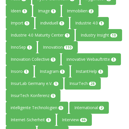
Ideen
Image
Immobilien
1
1
2
Import
individuell
Industrie 4.0
1
1
1
Industrie 4.0 Maturity Center
Industry Insight
1
10
InnoSep
Innovation
1
110
Innovation Collective
innovative Webauftritte
1
1
Insoro
Instagram
InstantHelp
1
1
1
InsurLab Germany e.V.
InsurTech
1
28
InsurTech Konferenz
1
intelligente Technologien
International
1
2
Internet-Sicherheit
Interview
1
66