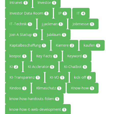
Intranet
Investor
1
1
Investor Data Room
IP
IT
1
1
4
IT-Technik
j.jackman
Jobmesse
1
1
1
Join A Startup
Jubiläum
1
1
Kapitalbeschaffung
Karriere
kaufen
1
2
1
keepist
Key Facts
Keyword
1
1
1
KI
KI Acclerator
KI-Chatbot
2
1
1
KI-Transparenz
KI-VO
kick-off
1
1
2
Kindoo
Klimaschutz
Know-how
1
1
1
know-how-handouts-folien
1
know-how-it-web-development
1