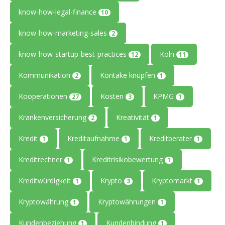
know-how-legal-finance
10
know-how-marketing-sales
2
know-how-startup-best-practices
Köln
12
11
Kommunikation
Kontake knüpfen
2
1
Kooperationen
Kosten
KPMG
27
3
1
Krankenversicherung
Kreativität
2
1
Kredit
Kreditaufnahme
Kreditberater
1
1
1
Kreditrechner
Kreditrisikobewertung
1
1
Kreditwürdigkeit
Krypto
Kryptomarkt
1
3
1
Kryptowährung
Kryptowährungen
1
1
Kundenbeziehung
Kundenbindung
1
1