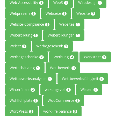
Web Accessibility
Web3
Webdesign
1
4
1
Webpräsenz
Webseite
Website
1
1
7
Website-Compliance
Websites
1
1
Weiterbildung
Weiterbildungen
1
1
Welect
Werbegeschenk
2
1
Werbegeschenke
Werbung
Werksta.tt
2
4
1
Wertschätzung
Wettbewerb
1
3
Wettbewerbsanalysen
Wettbewerbsfähigkeit
1
1
Winterfinale
wirkungsvoll
Wissen
2
1
1
Wohlfühlplatz
WooCommerce
1
1
WordPress
work-life balance
2
5