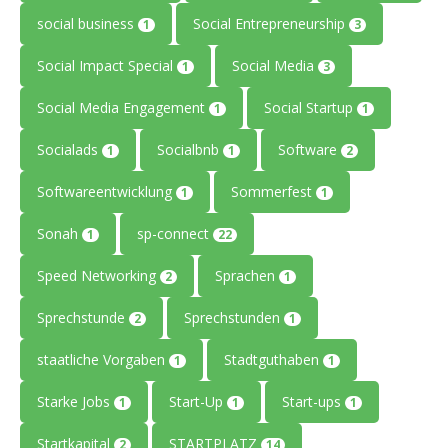
social business
Social Entrepreneurship
1
3
Social Impact Special
Social Media
1
3
Social Media Engagement
Social Startup
1
1
Socialads
Socialbnb
Software
1
1
2
Softwareentwicklung
Sommerfest
1
1
Sonah
sp-connect
1
22
Speed Networking
Sprachen
2
1
Sprechstunde
Sprechstunden
2
1
staatliche Vorgaben
Stadtguthaben
1
1
Starke Jobs
Start-Up
Start-ups
1
1
1
Startkapital
STARTPLATZ
2
14