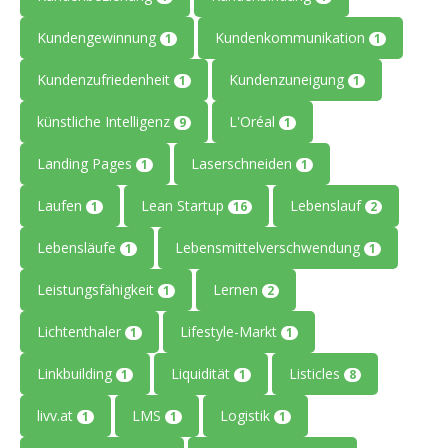
Kundengewinnung
Kundenkommunikation
1
1
Kundenzufriedenheit
Kundenzuneigung
1
1
künstliche Intelligenz
L'Oréal
9
1
Landing Pages
Laserschneiden
1
1
Laufen
Lean Startup
Lebenslauf
1
16
2
Lebensläufe
Lebensmittelverschwendung
1
1
Leistungsfähigkeit
Lernen
1
2
Lichtenthaler
Lifestyle-Markt
1
1
Linkbuilding
Liquidität
Listicles
1
1
8
livv.at
LMS
Logistik
1
1
1