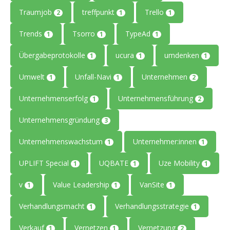
Traumjob
treffpunkt
Trello
2
1
1
Trends
Tsorro
TypeAd
1
1
1
Übergabeprotokolle
ucura
umdenken
1
1
1
Umwelt
Unfall-Navi
Unternehmen
1
1
2
Unternehmenserfolg
Unternehmensführung
1
2
Unternehmensgründung
3
Unternehmenswachstum
Unternehmer:innen
1
1
UPLIFT Special
UQBATE
Uze Mobility
1
1
1
v
Value Leadership
VanSite
1
1
1
Verhandlungsmacht
Verhandlungsstrategie
1
1
Verkauf
Vernetzen
Vernetzung
1
1
2