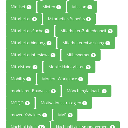
Mindset
Minten
Mission
1
1
1
Mitarbeiter
Mitarbeiter-Benefits
4
1
Mitarbeiter-Suche
Mitarbeiter-Zufriedenheit
1
1
Mitarbeiterbindung
Mitarbeiterentwicklung
2
1
Mitarbeiterinterviews
Mitbewerber
1
1
Mittelstand
Mobile Hairstylisten
2
1
Mobility
Modern Workplace
1
1
modularen Bauweise
Mönchengladbach
1
2
MOQO
Motivationsstrategien
1
1
moversXshakers
MVP
1
1
Nachhaltigkeit
Nachhaltigkeitsmanagement
12
1