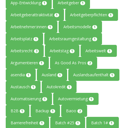
App-Entwicklung
Arbeitgeber
1
1
Arbeitgeberattraktivität
Arbeitgeberpflichten
1
1
Arbeitnehmer:innen
Arbeitsmodelle
1
1
Arbeitsplatz
Arbeitsraumgestaltung
1
1
Arbeitsrecht
Arbeitstag
Arbeitswelt
3
1
1
Argumentieren
As Good As Pros
1
2
asendia
Ausland
Auslandsaufenthalt
1
1
1
Austausch
Autokredit
1
1
Automatisierung
Autovermietung
1
1
B2B
Backup
Baoo
1
1
2
Barrierefreiheit
Batch #25
Batch 1#
1
1
1