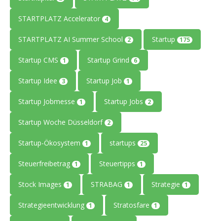
STARTPLATZ Accelerator
4
STARTPLATZ AI Summer School
Startup
2
175
Startup CMS
Startup Grind
1
6
Startup Idee
Startup Job
3
1
Startup Jobmesse
Startup Jobs
1
2
Startup Woche Düsseldorf
2
Startup-Ökosystem
startups
1
25
Steuerfreibetrag
Steuertipps
1
1
Stock Images
STRABAG
Strategie
1
1
1
Strategieentwicklung
Stratosfare
1
1