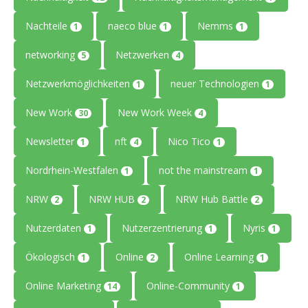
Nachteile
naeco blue
Nemms
1
1
1
networking
Netzwerken
5
4
Netzwerkmöglichkeiten
neuer Technologien
1
1
New Work
New Work Week
30
4
Newsletter
nft
Nico Tico
1
4
1
Nordrhein-Westfalen
not the mainstream
1
1
NRW
NRW HUB
NRW Hub Battle
2
2
2
Nutzerdaten
Nutzerzentrierung
Nyris
1
1
1
Ökologisch
Online
Online Learning
1
2
1
Online Marketing
Online-Community
14
1