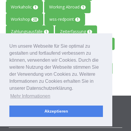
Workaholic
Working Abroad
1
1
Workshop
wss-redpoint
28
1
Zahlungsausfälle
Zeiterfassung
1
1
Zeitmanagement
Zeitreise
Ziele
2
1
1
Um unsere Webseite für Sie optimal zu
gestalten und fortlaufend verbessern zu
Zolitron
Zoll
Zollwissen
1
1
1
können, verwenden wir Cookies. Durch die
weitere Nutzung der Webseite stimmen Sie
Zoom
Zukunft
Zulieferbetriebe
1
1
1
der Verwendung von Cookies zu. Weitere
Zusammenarbeit
1
Informationen zu Cookies erhalten Sie in
unserer Datenschutzerklärung.
Mehr Informationen
Kategorien
Akzeptieren
ALLE BLOGBEITRÄGE