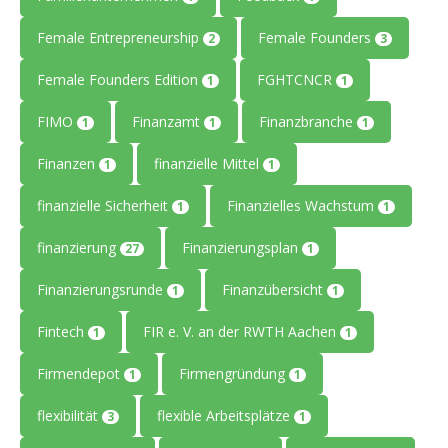
Female Entrepreneurship
Female Founders
2
3
Female Founders Edition
FGHTCNCR
1
1
FIMO
Finanzamt
Finanzbranche
1
1
1
Finanzen
finanzielle Mittel
1
1
finanzielle Sicherheit
Finanzielles Wachstum
1
1
finanzierung
Finanzierungsplan
27
1
Finanzierungsrunde
Finanzübersicht
1
1
Fintech
FIR e. V. an der RWTH Aachen
1
1
Firmendepot
Firmengründung
1
1
flexibilität
flexible Arbeitsplätze
3
1