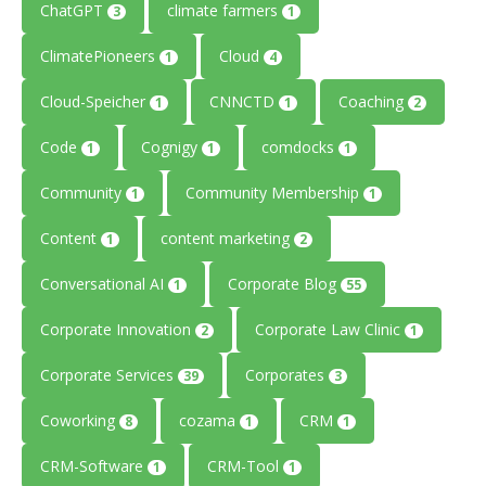
ChatGPT
climate farmers
3
1
ClimatePioneers
Cloud
1
4
Cloud-Speicher
CNNCTD
Coaching
1
1
2
Code
Cognigy
comdocks
1
1
1
Community
Community Membership
1
1
Content
content marketing
1
2
Conversational AI
Corporate Blog
1
55
Corporate Innovation
Corporate Law Clinic
2
1
Corporate Services
Corporates
39
3
Coworking
cozama
CRM
8
1
1
CRM-Software
CRM-Tool
1
1