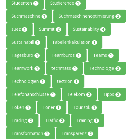
Studenten
Studierende
1
1
Suchmaschine
Suchmaschinenoptimierung
1
2
suez
Summit
Sustainability
1
2
4
Sustainabill
Tabellenkalkulation
1
1
Tagesbüro
Teambüros
Teams
1
1
1
Teamwork
techmass
Technologie
1
1
3
Technologien
tectrion
1
1
Telefonanschlüsse
Telekom
Tipps
1
2
2
Token
Toner
Touristik
1
1
1
Trading
Traffic
Training
2
2
1
Transformation
Transparenz
1
2