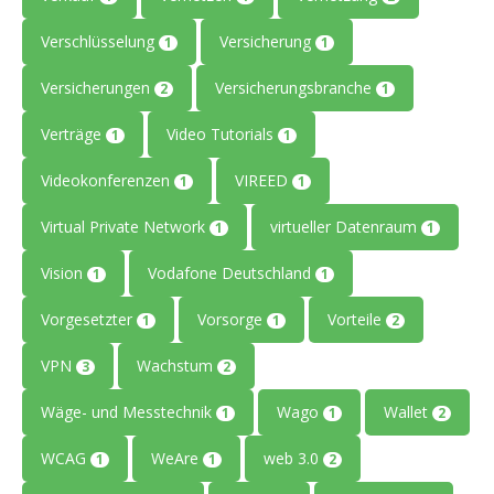
Verschlüsselung
Versicherung
1
1
Versicherungen
Versicherungsbranche
2
1
Verträge
Video Tutorials
1
1
Videokonferenzen
VIREED
1
1
Virtual Private Network
virtueller Datenraum
1
1
Vision
Vodafone Deutschland
1
1
Vorgesetzter
Vorsorge
Vorteile
1
1
2
VPN
Wachstum
3
2
Wäge- und Messtechnik
Wago
Wallet
1
1
2
WCAG
WeAre
web 3.0
1
1
2