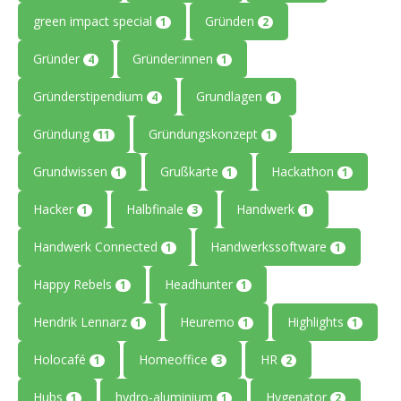
green impact special
Gründen
1
2
Gründer
Gründer:innen
4
1
Gründerstipendium
Grundlagen
4
1
Gründung
Gründungskonzept
11
1
Grundwissen
Grußkarte
Hackathon
1
1
1
Hacker
Halbfinale
Handwerk
1
3
1
Handwerk Connected
Handwerkssoftware
1
1
Happy Rebels
Headhunter
1
1
Hendrik Lennarz
Heuremo
Highlights
1
1
1
Holocafé
Homeoffice
HR
1
3
2
Hubs
hydro-aluminium
Hygenator
1
1
2