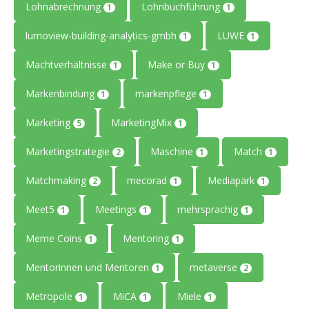
Lohnabrechnung
Lohnbuchführung
1
1
lumoview-building-analytics-gmbh
LUWE
1
1
Machtverhältnisse
Make or Buy
1
1
Markenbindung
markenpflege
1
1
Marketing
MarketingMix
5
1
Marketingstrategie
Maschine
Match
2
1
1
Matchmaking
mecorad
Mediapark
2
1
1
Meet5
Meetings
mehrsprachig
1
1
1
Meme Coins
Mentoring
1
1
Mentorinnen und Mentoren
metaverse
1
2
Metropole
MiCA
Miele
1
1
1