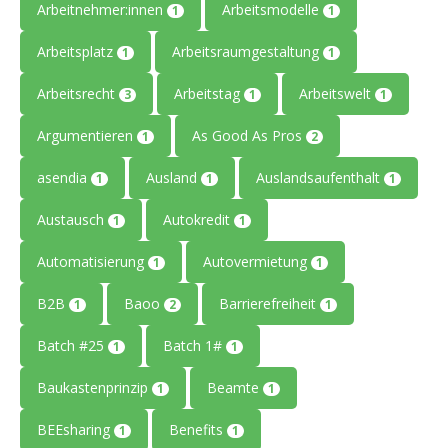
Arbeitnehmer:innen
Arbeitsmodelle
1
1
Arbeitsplatz
Arbeitsraumgestaltung
1
1
Arbeitsrecht
Arbeitstag
Arbeitswelt
3
1
1
Argumentieren
As Good As Pros
1
2
asendia
Ausland
Auslandsaufenthalt
1
1
1
Austausch
Autokredit
1
1
Automatisierung
Autovermietung
1
1
B2B
Baoo
Barrierefreiheit
1
2
1
Batch #25
Batch 1#
1
1
Baukastenprinzip
Beamte
1
1
BEEsharing
Benefits
1
1