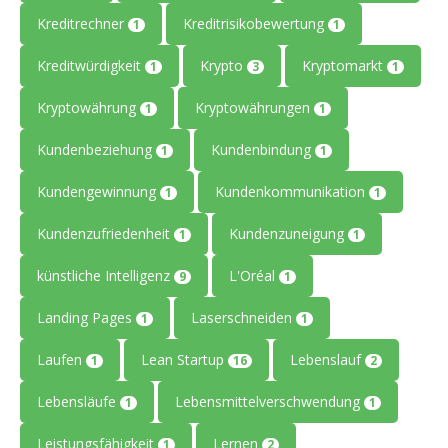
Kreditrechner
Kreditrisikobewertung
1
1
Kreditwürdigkeit
Krypto
Kryptomarkt
1
3
1
Kryptowährung
Kryptowährungen
1
1
Kundenbeziehung
Kundenbindung
1
1
Kundengewinnung
Kundenkommunikation
1
1
Kundenzufriedenheit
Kundenzuneigung
1
1
künstliche Intelligenz
L'Oréal
9
1
Landing Pages
Laserschneiden
1
1
Laufen
Lean Startup
Lebenslauf
1
16
2
Lebensläufe
Lebensmittelverschwendung
1
1
Leistungsfähigkeit
Lernen
1
2