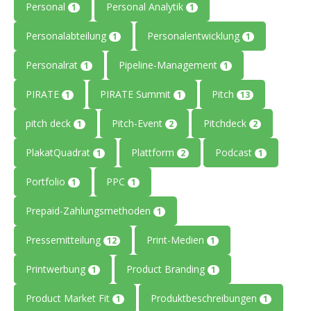
Personal
Personal Analytik
1
1
Personalabteilung
Personalentwicklung
1
1
Personalrat
Pipeline-Management
1
1
PIRATE
PIRATE Summit
Pitch
1
1
13
pitch deck
Pitch-Event
Pitchdeck
1
2
2
PlakatQuadrat
Plattform
Podcast
1
2
1
Portfolio
PPC
1
1
Prepaid-Zahlungsmethoden
1
Pressemitteilung
Print-Medien
12
1
Printwerbung
Product Branding
1
1
Product Market Fit
Produktbeschreibungen
1
1