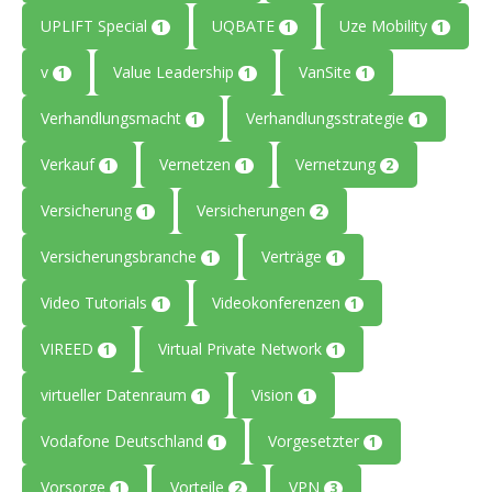
UPLIFT Special
UQBATE
Uze Mobility
1
1
1
v
Value Leadership
VanSite
1
1
1
Verhandlungsmacht
Verhandlungsstrategie
1
1
Verkauf
Vernetzen
Vernetzung
1
1
2
Versicherung
Versicherungen
1
2
Versicherungsbranche
Verträge
1
1
Video Tutorials
Videokonferenzen
1
1
VIREED
Virtual Private Network
1
1
virtueller Datenraum
Vision
1
1
Vodafone Deutschland
Vorgesetzter
1
1
Vorsorge
Vorteile
VPN
1
2
3