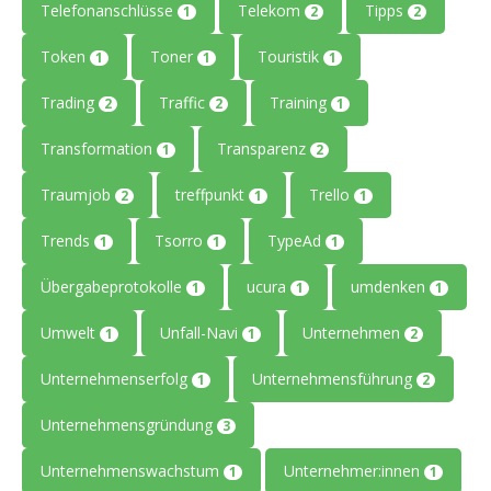
Telefonanschlüsse
Telekom
Tipps
1
2
2
Token
Toner
Touristik
1
1
1
Trading
Traffic
Training
2
2
1
Transformation
Transparenz
1
2
Traumjob
treffpunkt
Trello
2
1
1
Trends
Tsorro
TypeAd
1
1
1
Übergabeprotokolle
ucura
umdenken
1
1
1
Umwelt
Unfall-Navi
Unternehmen
1
1
2
Unternehmenserfolg
Unternehmensführung
1
2
Unternehmensgründung
3
Unternehmenswachstum
Unternehmer:innen
1
1