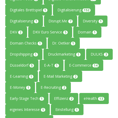
Digitales Brettspiel
Digitalisierung
1
152
Digitalsierung
Disrupt.Me
Diversity
1
7
1
DKV
DKV Euro Service
Domain
2
5
1
Domain Checks
Dr. Oetker
1
1
Dropshipping
Druckmarketing
DULKS
1
1
3
Düsseldorf
E-A-T
E-Commerce
5
1
14
E-Learning
E-Mail Marketing
1
2
E-Money
E-Recruiting
1
2
Early-Stage Tech
Effizienz
eHealth
1
2
13
eigenes Interesse
Einstellung
1
1