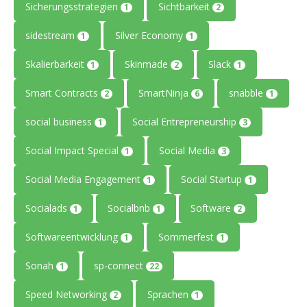
Sicherungsstrategien
Sichtbarkeit
1
2
sidestream
Silver Economy
1
1
Skalierbarkeit
Skinmade
Slack
1
2
1
Smart Contracts
SmartNinja
snabble
2
6
1
social business
Social Entrepreneurship
1
3
Social Impact Special
Social Media
1
3
Social Media Engagement
Social Startup
1
1
Socialads
Socialbnb
Software
1
1
2
Softwareentwicklung
Sommerfest
1
1
Sonah
sp-connect
1
22
Speed Networking
Sprachen
2
1