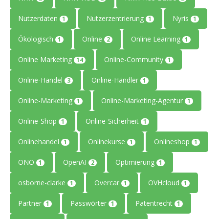
Nutzerdaten
Nutzerzentrierung
Nyris
1
1
1
Ökologisch
Online
Online Learning
1
2
1
Online Marketing
Online-Community
14
1
Online-Handel
Online-Händler
3
1
Online-Marketing
Online-Marketing-Agentur
1
1
Online-Shop
Online-Sicherheit
1
1
Onlinehandel
Onlinekurse
Onlineshop
1
1
1
ONO
OpenAI
Optimierung
1
2
1
osborne-clarke
Overcar
OVHcloud
1
1
1
Partner
Passwörter
Patentrecht
1
1
1