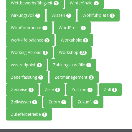
Wettbewerbsfähigkeit
Winterfinale
1
2
wirkungsvoll
Wissen
Wohlfühlplatz
1
1
1
WooCommerce
WordPress
1
2
work-life balance
Workaholic
5
1
Working Abroad
Workshop
1
28
wss-redpoint
Zahlungsausfälle
1
1
Zeiterfassung
Zeitmanagement
1
2
Zeitreise
Ziele
Zolitron
Zoll
1
1
1
1
Zollwissen
Zoom
Zukunft
1
1
1
Zulieferbetriebe
1