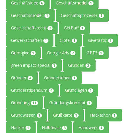
Geschäftsidee
Geschäftsmodel
6
1
Geschäftsmodell
Geschäftsprozesse
1
1
Gesellschaftsrecht
GetBaff
2
1
Gewerkschaften
Gipfel
Givetastic
1
1
1
Goodgive
Google Ads
GPT3
1
2
1
green impact special
Gründen
1
2
Gründer
Gründer:innen
4
1
Gründerstipendium
Grundlagen
4
1
Gründung
Gründungskonzept
11
1
Grundwissen
Grußkarte
Hackathon
1
1
1
Hacker
Halbfinale
Handwerk
1
3
1