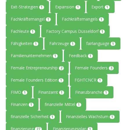
Exit-Strategien
Expansion
Export
1
1
1
Fachkräftemangel
Fachkräftemangels
1
1
Fachleute
Factory Campus Düsseldorf
1
1
Fähigkeiten
Fahrzeuge
fairlanguage
1
1
1
Familienunternehmen
Feedback
1
1
Female Entrepreneurship
Female Founders
2
3
Female Founders Edition
FGHTCNCR
1
1
FIMO
Finanzamt
Finanzbranche
1
1
1
Finanzen
finanzielle Mittel
1
1
finanzielle Sicherheit
Finanzielles Wachstum
1
1
finanzierung
Finanzierungsplan
27
1