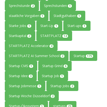
Sprechstunde
Sprechstunden
2
1
staatliche Vorgaben
Stadtguthaben
1
1
Starke Jobs
Start-Up
Start-ups
1
1
1
Startkapital
STARTPLATZ
2
14
STARTPLATZ Accelerator
4
STARTPLATZ AI Summer School
Startup
2
175
Startup CMS
Startup Grind
1
6
Startup Idee
Startup Job
3
1
Startup Jobmesse
Startup Jobs
1
2
Startup Woche Düsseldorf
2
Startup-Ökosystem
startups
1
25