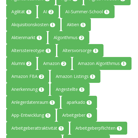
Agilität
AI
AI-Summer-School
1
2
1
Akquisitionskosten
Aktien
1
1
Aktienmarkt
Algorithmus
1
2
Altersstereotype
Altersvorsorge
1
1
Alumni
Amazon
Amazon Algorithmus
2
2
1
Amazon FBA
Amazon Listings
2
1
Anerkennung
Angestellte
1
1
Anlegerdatenraum
aparkado
1
1
App-Entwicklung
Arbeitgeber
1
1
Arbeitgeberattraktivität
Arbeitgeberpflichten
1
1