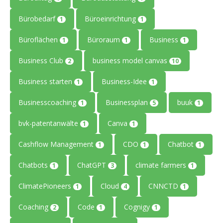
Bürobedarf
Büroeinrichtung
1
1
Büroflächen
Büroraum
Business
1
1
1
Business Club
business model canvas
2
10
Business starten
Business-Idee
1
1
Businesscoaching
Businessplan
buuk
1
5
1
bvk-patentanwälte
Canva
1
1
Cashflow Management
CDO
Chatbot
1
1
1
Chatbots
ChatGPT
climate farmers
1
3
1
ClimatePioneers
Cloud
CNNCTD
1
4
1
Coaching
Code
Cognigy
2
1
1