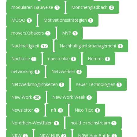
modularen Bauweise
Mönchengladbach
1
2
MOQO
Motivationsstrategien
1
1
moversXshakers
MVP
1
1
Nachhaltigkeit
Nachhaltigkeitsmanagement
12
1
Nachteile
naeco blue
Nemms
1
1
1
networking
Netzwerken
5
4
Netzwerkmöglichkeiten
neuer Technologien
1
1
New Work
New Work Week
30
4
Newsletter
nft
Nico Tico
1
4
1
Nordrhein-Westfalen
not the mainstream
1
1
NRW
NRW HUB
NRW Hub Battle
2
2
2