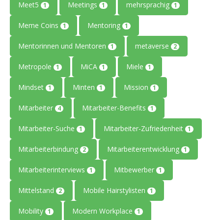
Meet5
Meetings
mehrsprachig
1
1
1
Meme Coins
Mentoring
1
1
Mentorinnen und Mentoren
metaverse
1
2
Metropole
MiCA
Miele
1
1
1
Mindset
Minten
Mission
1
1
1
Mitarbeiter
Mitarbeiter-Benefits
4
1
Mitarbeiter-Suche
Mitarbeiter-Zufriedenheit
1
1
Mitarbeiterbindung
Mitarbeiterentwicklung
2
1
Mitarbeiterinterviews
Mitbewerber
1
1
Mittelstand
Mobile Hairstylisten
2
1
Mobility
Modern Workplace
1
1