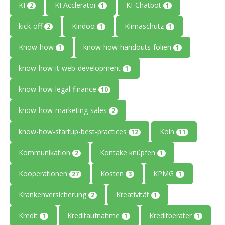
KI
KI Acclerator
KI-Chatbot
2
1
1
kick-off
Kindoo
Klimaschutz
2
1
1
Know-how
know-how-handouts-folien
1
1
know-how-it-web-development
1
know-how-legal-finance
10
know-how-marketing-sales
2
know-how-startup-best-practices
Köln
12
11
Kommunikation
Kontake knüpfen
2
1
Kooperationen
Kosten
KPMG
27
3
1
Krankenversicherung
Kreativität
2
1
Kredit
Kreditaufnahme
Kreditberater
1
1
1