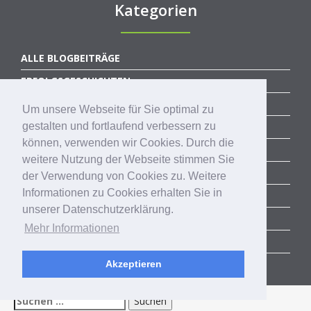
Kategorien
ALLE BLOGBEITRÄGE
ERFOLGSGESCHICHTEN
ACCELERATOR
Um unsere Webseite für Sie optimal zu
SUCCESS STORIES
gestalten und fortlaufend verbessern zu
können, verwenden wir Cookies. Durch die
COMMUNITY
weitere Nutzung der Webseite stimmen Sie
CORPORATE SERVICES
der Verwendung von Cookies zu. Weitere
Informationen zu Cookies erhalten Sie in
RHEINLAND-PITCH
unserer Datenschutzerklärung.
AKTUELLE TRENDS
Mehr Informationen
EVENTS
NEWS
Akzeptieren
Suchen