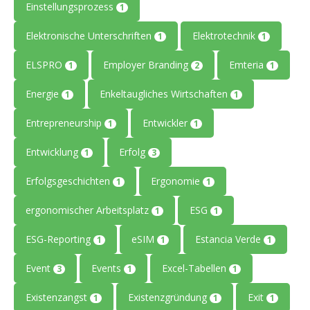
Einstellungsprozess
1
Elektronische Unterschriften
Elektrotechnik
1
1
ELSPRO
Employer Branding
Emteria
1
2
1
Energie
Enkeltaugliches Wirtschaften
1
1
Entrepreneurship
Entwickler
1
1
Entwicklung
Erfolg
1
3
Erfolgsgeschichten
Ergonomie
1
1
ergonomischer Arbeitsplatz
ESG
1
1
ESG-Reporting
eSIM
Estancia Verde
1
1
1
Event
Events
Excel-Tabellen
3
1
1
Existenzangst
Existenzgründung
Exit
1
1
1