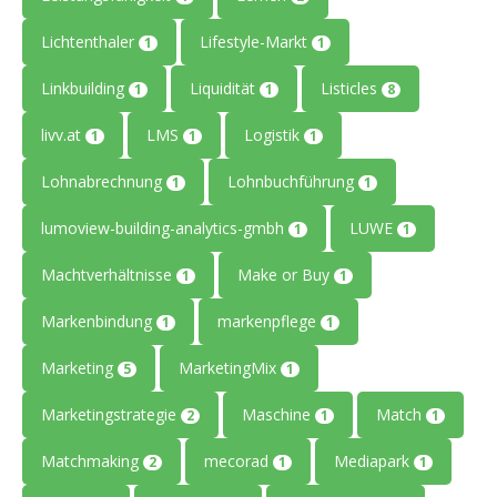
Lichtenthaler
Lifestyle-Markt
1
1
Linkbuilding
Liquidität
Listicles
1
1
8
livv.at
LMS
Logistik
1
1
1
Lohnabrechnung
Lohnbuchführung
1
1
lumoview-building-analytics-gmbh
LUWE
1
1
Machtverhältnisse
Make or Buy
1
1
Markenbindung
markenpflege
1
1
Marketing
MarketingMix
5
1
Marketingstrategie
Maschine
Match
2
1
1
Matchmaking
mecorad
Mediapark
2
1
1