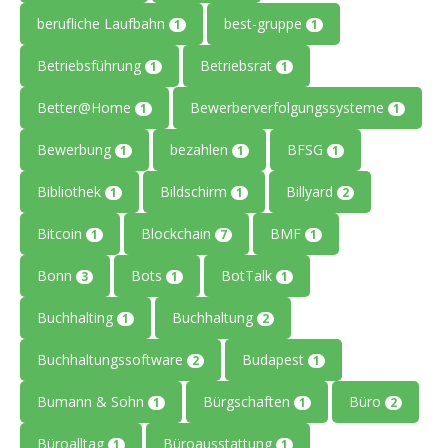
berufliche Laufbahn
best-gruppe
1
1
Betriebsführung
Betriebsrat
1
1
Better@Home
Bewerberverfolgungssysteme
1
1
Bewerbung
bezahlen
BFSG
1
1
1
Bibliothek
Bildschirm
Billyard
1
1
2
Bitcoin
Blockchain
BMF
1
7
1
Bonn
Bots
BotTalk
3
1
1
Buchhalting
Buchhaltung
1
2
Buchhaltungssoftware
Budapest
2
1
Bumann & Sohn
Bürgschaften
Büro
1
1
2
Büroalltag
Büroausstattung
1
1