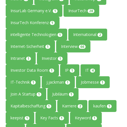
InsurLab Germany e.V.
InsurTech
1
28
InsurTech Konferenz
1
intelligente Technologien
International
1
2
Internet-Sicherheit
Interview
1
66
Intranet
Investor
1
1
Investor Data Room
IP
IT
1
1
4
IT-Technik
j.jackman
Jobmesse
1
1
1
Join A Startup
Jubiläum
1
1
Kapitalbeschaffung
Karriere
kaufen
1
2
1
keepist
Key Facts
Keyword
1
1
1