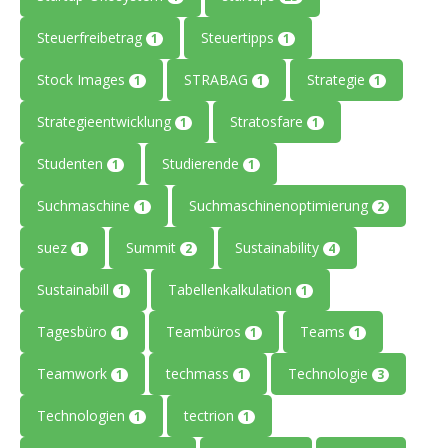
Steuerfreibetrag
Steuertipps
1
1
Stock Images
STRABAG
Strategie
1
1
1
Strategieentwicklung
Stratosfare
1
1
Studenten
Studierende
1
1
Suchmaschine
Suchmaschinenoptimierung
1
2
suez
Summit
Sustainability
1
2
4
Sustainabill
Tabellenkalkulation
1
1
Tagesbüro
Teambüros
Teams
1
1
1
Teamwork
techmass
Technologie
1
1
3
Technologien
tectrion
1
1