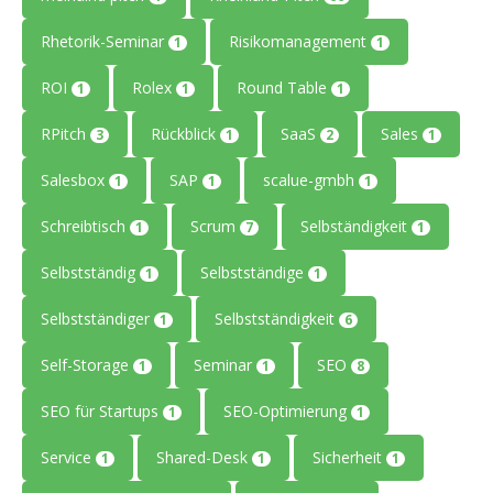
Rhetorik-Seminar
Risikomanagement
1
1
ROI
Rolex
Round Table
1
1
1
RPitch
Rückblick
SaaS
Sales
3
1
2
1
Salesbox
SAP
scalue-gmbh
1
1
1
Schreibtisch
Scrum
Selbständigkeit
1
7
1
Selbstständig
Selbstständige
1
1
Selbstständiger
Selbstständigkeit
1
6
Self-Storage
Seminar
SEO
1
1
8
SEO für Startups
SEO-Optimierung
1
1
Service
Shared-Desk
Sicherheit
1
1
1