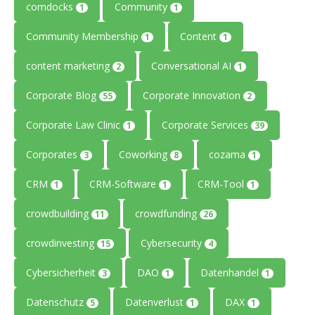
comdocks
Community
1
1
Community Membership
Content
1
1
content marketing
Conversational AI
2
1
Corporate Blog
Corporate Innovation
55
2
Corporate Law Clinic
Corporate Services
1
39
Corporates
Coworking
cozama
3
8
1
CRM
CRM-Software
CRM-Tool
1
1
1
crowdbuilding
crowdfunding
11
26
crowdinvesting
Cybersecurity
15
4
Cybersicherheit
DAO
Datenhandel
3
1
1
Datenschutz
Datenverlust
DAX
5
1
1