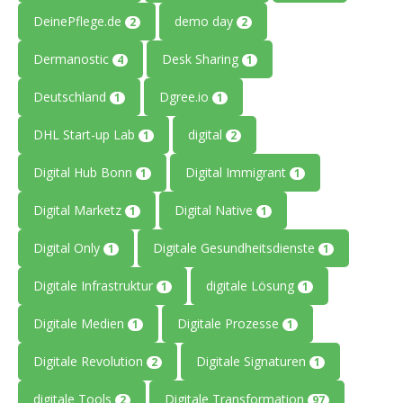
DeinePflege.de
demo day
2
2
Dermanostic
Desk Sharing
4
1
Deutschland
Dgree.io
1
1
DHL Start-up Lab
digital
1
2
Digital Hub Bonn
Digital Immigrant
1
1
Digital Marketz
Digital Native
1
1
Digital Only
Digitale Gesundheitsdienste
1
1
Digitale Infrastruktur
digitale Lösung
1
1
Digitale Medien
Digitale Prozesse
1
1
Digitale Revolution
Digitale Signaturen
2
1
digitale Tools
Digitale Transformation
2
97