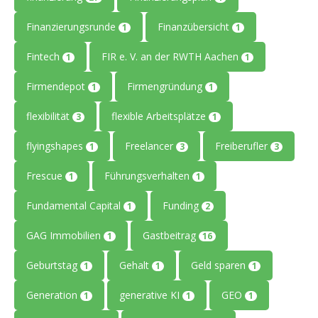
Finanzierungsrunde
Finanzübersicht
1
1
Fintech
FIR e. V. an der RWTH Aachen
1
1
Firmendepot
Firmengründung
1
1
flexibilität
flexible Arbeitsplätze
3
1
flyingshapes
Freelancer
Freiberufler
1
3
3
Frescue
Führungsverhalten
1
1
Fundamental Capital
Funding
1
2
GAG Immobilien
Gastbeitrag
1
16
Geburtstag
Gehalt
Geld sparen
1
1
1
Generation
generative KI
GEO
1
1
1