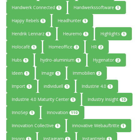
Handwerk Connected
Handwerkssoftware
1
1
Happy Rebels
Headhunter
1
1
Hendrik Lennarz
Heuremo
Highlights
1
1
1
Holocafé
Homeoffice
HR
1
3
2
Hubs
hydro-aluminium
Hygenator
1
1
2
Ideen
Image
Immobilien
1
1
2
Import
individuell
Industrie 4.0
1
1
1
Industrie 4.0 Maturity Center
Industry Insight
1
10
InnoSep
Innovation
1
110
Innovation Collective
innovative Webauftritte
1
1
Insoro
Instagram
InstantHelp
1
1
1