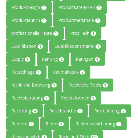
Produktdesign
Produktkategorien
1
1
Produktlaunch
Produktmerkmale
1
1
professionelle Texte
PropTech
1
1
Qualifikation
Qualifikationsmatrix
1
1
Quiply
Ranking
Ratingen
1
2
1
Ratstchläge
Raumakustik
1
2
rechtliche Beratung
Rechtliche Tools
1
1
Rechtsberatung
Rechtsformen
1
1
Recruiting
Reisebranche
Rekrutierung
4
1
2
Remote
Rente
Rentenversicherung
3
1
1
rheinalnd pitch
Rheinland-Pitch
1
66