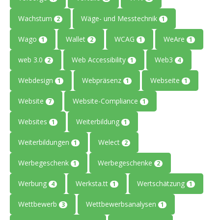
Wachstum
Wäge- und Messtechnik
2
1
Wago
Wallet
WCAG
WeAre
1
2
1
1
web 3.0
Web Accessibility
Web3
2
1
4
Webdesign
Webpräsenz
Webseite
1
1
1
Website
Website-Compliance
7
1
Websites
Weiterbildung
1
1
Weiterbildungen
Welect
1
2
Werbegeschenk
Werbegeschenke
1
2
Werbung
Werksta.tt
Wertschätzung
4
1
1
Wettbewerb
Wettbewerbsanalysen
3
1