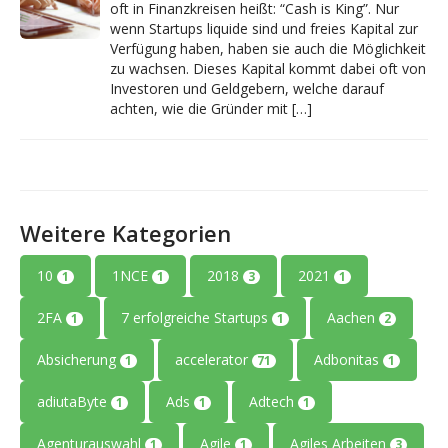
oft in Finanzkreisen heißt: “Cash is King”. Nur
wenn Startups liquide sind und freies Kapital zur
Verfügung haben, haben sie auch die Möglichkeit
zu wachsen. Dieses Kapital kommt dabei oft von
Investoren und Geldgebern, welche darauf
achten, wie die Gründer mit […]
Weitere Kategorien
10
1NCE
2018
2021
1
1
3
1
2FA
7 erfolgreiche Startups
Aachen
1
1
2
Absicherung
accelerator
Adbonitas
1
71
1
adiutaByte
Ads
Adtech
1
1
1
Agenturauswahl
Agile
Agiles Arbeiten
1
1
3