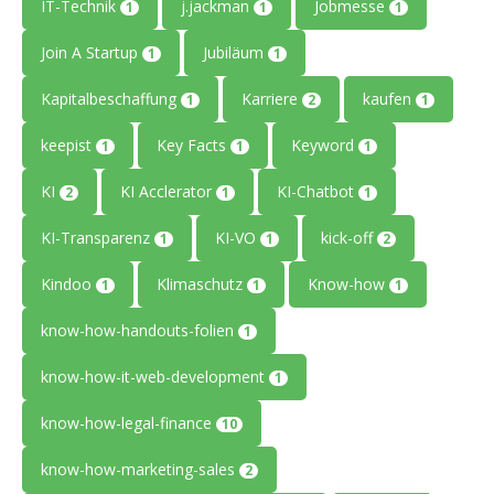
IT-Technik
j.jackman
Jobmesse
1
1
1
Join A Startup
Jubiläum
1
1
Kapitalbeschaffung
Karriere
kaufen
1
2
1
keepist
Key Facts
Keyword
1
1
1
KI
KI Acclerator
KI-Chatbot
2
1
1
KI-Transparenz
KI-VO
kick-off
1
1
2
Kindoo
Klimaschutz
Know-how
1
1
1
know-how-handouts-folien
1
know-how-it-web-development
1
know-how-legal-finance
10
know-how-marketing-sales
2