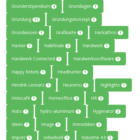
Gründerstipendium
Grundlagen
4
1
Gründung
Gründungskonzept
11
1
Grundwissen
Grußkarte
Hackathon
1
1
1
Hacker
Halbfinale
Handwerk
1
3
1
Handwerk Connected
Handwerkssoftware
1
1
Happy Rebels
Headhunter
1
1
Hendrik Lennarz
Heuremo
Highlights
1
1
1
Holocafé
Homeoffice
HR
1
3
2
Hubs
hydro-aluminium
Hygenator
1
1
2
Ideen
Image
Immobilien
1
1
2
Import
individuell
Industrie 4.0
1
1
1