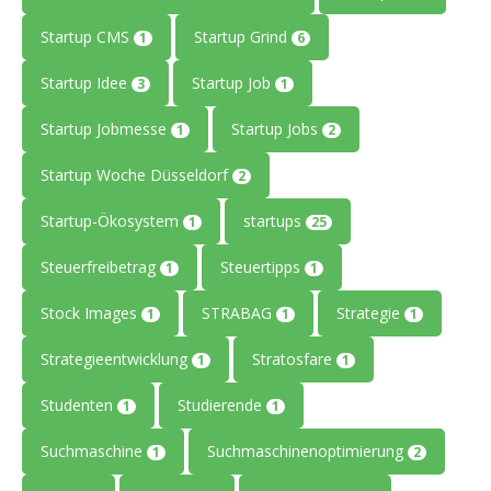
Startup CMS
Startup Grind
1
6
Startup Idee
Startup Job
3
1
Startup Jobmesse
Startup Jobs
1
2
Startup Woche Düsseldorf
2
Startup-Ökosystem
startups
1
25
Steuerfreibetrag
Steuertipps
1
1
Stock Images
STRABAG
Strategie
1
1
1
Strategieentwicklung
Stratosfare
1
1
Studenten
Studierende
1
1
Suchmaschine
Suchmaschinenoptimierung
1
2