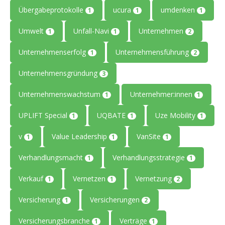
Übergabeprotokolle
ucura
umdenken
1
1
1
Umwelt
Unfall-Navi
Unternehmen
1
1
2
Unternehmenserfolg
Unternehmensführung
1
2
Unternehmensgründung
3
Unternehmenswachstum
Unternehmer:innen
1
1
UPLIFT Special
UQBATE
Uze Mobility
1
1
1
v
Value Leadership
VanSite
1
1
1
Verhandlungsmacht
Verhandlungsstrategie
1
1
Verkauf
Vernetzen
Vernetzung
1
1
2
Versicherung
Versicherungen
1
2
Versicherungsbranche
Verträge
1
1