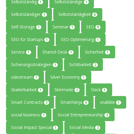
Selbstständig
Selbstständige
1
1
Selbstständiger
Selbstständigkeit
1
6
Self-Storage
Seminar
SEO
1
1
8
SEO für Startups
SEO-Optimierung
1
1
Service
Shared-Desk
Sicherheit
1
1
1
Sicherungsstrategien
Sichtbarkeit
1
2
sidestream
Silver Economy
1
1
Skalierbarkeit
Skinmade
Slack
1
2
1
Smart Contracts
SmartNinja
snabble
2
6
1
social business
Social Entrepreneurship
1
3
Social Impact Special
Social Media
1
3