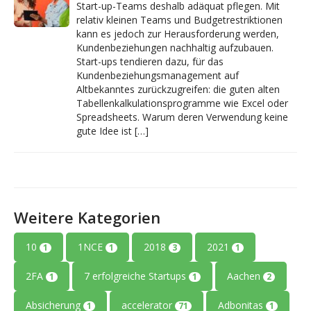
Start-up-Teams deshalb adäquat pflegen. Mit
relativ kleinen Teams und Budgetrestriktionen
kann es jedoch zur Herausforderung werden,
Kundenbeziehungen nachhaltig aufzubauen.
Start-ups tendieren dazu, für das
Kundenbeziehungsmanagement auf
Altbekanntes zurückzugreifen: die guten alten
Tabellenkalkulationsprogramme wie Excel oder
Spreadsheets. Warum deren Verwendung keine
gute Idee ist […]
Weitere Kategorien
10
1NCE
2018
2021
1
1
3
1
2FA
7 erfolgreiche Startups
Aachen
1
1
2
Absicherung
accelerator
Adbonitas
1
71
1