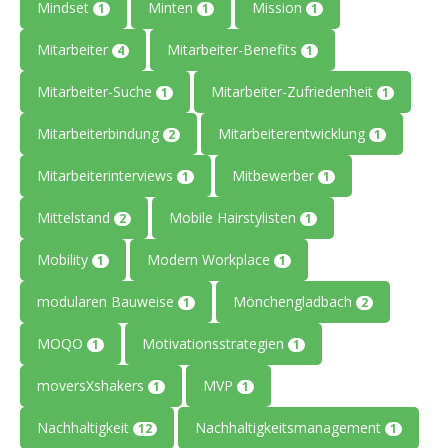
Mindset
Minten
Mission
1
1
1
Mitarbeiter
Mitarbeiter-Benefits
4
1
Mitarbeiter-Suche
Mitarbeiter-Zufriedenheit
1
1
Mitarbeiterbindung
Mitarbeiterentwicklung
2
1
Mitarbeiterinterviews
Mitbewerber
1
1
Mittelstand
Mobile Hairstylisten
2
1
Mobility
Modern Workplace
1
1
modularen Bauweise
Mönchengladbach
1
2
MOQO
Motivationsstrategien
1
1
moversXshakers
MVP
1
1
Nachhaltigkeit
Nachhaltigkeitsmanagement
12
1