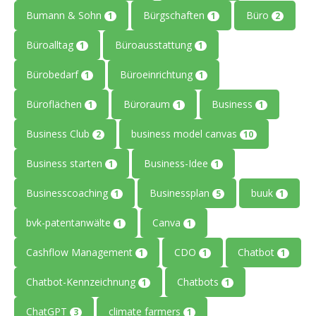
Bumann & Sohn
Bürgschaften
Büro
1
1
2
Büroalltag
Büroausstattung
1
1
Bürobedarf
Büroeinrichtung
1
1
Büroflächen
Büroraum
Business
1
1
1
Business Club
business model canvas
2
10
Business starten
Business-Idee
1
1
Businesscoaching
Businessplan
buuk
1
5
1
bvk-patentanwälte
Canva
1
1
Cashflow Management
CDO
Chatbot
1
1
1
Chatbot-Kennzeichnung
Chatbots
1
1
ChatGPT
climate farmers
3
1