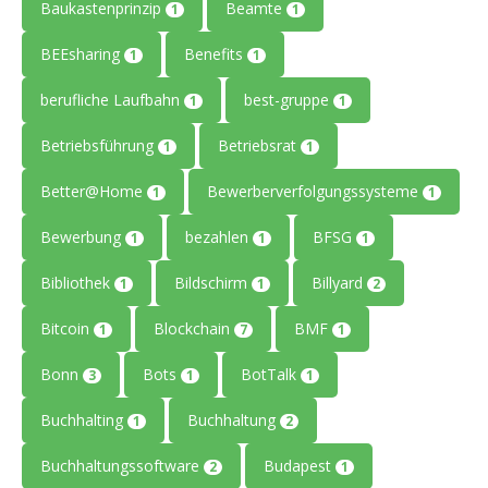
Baukastenprinzip
Beamte
1
1
BEEsharing
Benefits
1
1
berufliche Laufbahn
best-gruppe
1
1
Betriebsführung
Betriebsrat
1
1
Better@Home
Bewerberverfolgungssysteme
1
1
Bewerbung
bezahlen
BFSG
1
1
1
Bibliothek
Bildschirm
Billyard
1
1
2
Bitcoin
Blockchain
BMF
1
7
1
Bonn
Bots
BotTalk
3
1
1
Buchhalting
Buchhaltung
1
2
Buchhaltungssoftware
Budapest
2
1