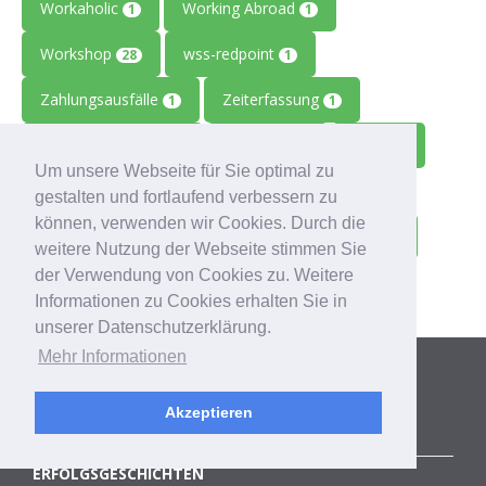
Workaholic
Working Abroad
1
1
Workshop
wss-redpoint
28
1
Zahlungsausfälle
Zeiterfassung
1
1
Zeitmanagement
Zeitreise
Ziele
2
1
1
Um unsere Webseite für Sie optimal zu
Zolitron
Zoll
Zollwissen
1
1
1
gestalten und fortlaufend verbessern zu
können, verwenden wir Cookies. Durch die
Zoom
Zukunft
Zulieferbetriebe
1
1
1
weitere Nutzung der Webseite stimmen Sie
der Verwendung von Cookies zu. Weitere
Zusammenarbeit
1
Informationen zu Cookies erhalten Sie in
unserer Datenschutzerklärung.
Kategorien
Mehr Informationen
Akzeptieren
ALLE BLOGBEITRÄGE
ERFOLGSGESCHICHTEN