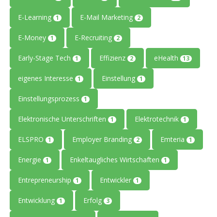
E-Learning
E-Mail Marketing
1
2
E-Money
E-Recruiting
1
2
Early-Stage Tech
Effizienz
eHealth
1
2
13
eigenes Interesse
Einstellung
1
1
Einstellungsprozess
1
Elektronische Unterschriften
Elektrotechnik
1
1
ELSPRO
Employer Branding
Emteria
1
2
1
Energie
Enkeltaugliches Wirtschaften
1
1
Entrepreneurship
Entwickler
1
1
Entwicklung
Erfolg
1
3