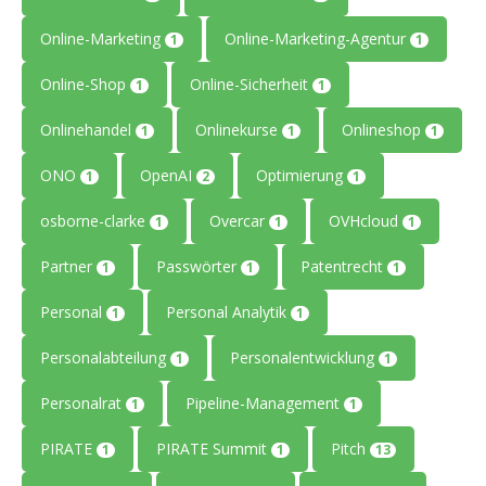
Online-Marketing
Online-Marketing-Agentur
1
1
Online-Shop
Online-Sicherheit
1
1
Onlinehandel
Onlinekurse
Onlineshop
1
1
1
ONO
OpenAI
Optimierung
1
2
1
osborne-clarke
Overcar
OVHcloud
1
1
1
Partner
Passwörter
Patentrecht
1
1
1
Personal
Personal Analytik
1
1
Personalabteilung
Personalentwicklung
1
1
Personalrat
Pipeline-Management
1
1
PIRATE
PIRATE Summit
Pitch
1
1
13