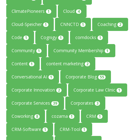
ClimatePioneers
Cloud
1
4
Cloud-Speicher
CNNCTD
Coaching
1
1
2
Code
Cognigy
comdocks
1
1
1
Community
Community Membership
1
1
Content
content marketing
1
2
Conversational AI
Corporate Blog
1
55
Corporate Innovation
Corporate Law Clinic
2
1
Corporate Services
Corporates
39
3
Coworking
cozama
CRM
8
1
1
CRM-Software
CRM-Tool
1
1