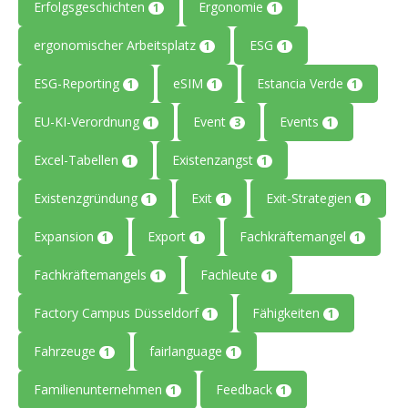
Erfolgsgeschichten
Ergonomie
1
1
ergonomischer Arbeitsplatz
ESG
1
1
ESG-Reporting
eSIM
Estancia Verde
1
1
1
EU-KI-Verordnung
Event
Events
1
3
1
Excel-Tabellen
Existenzangst
1
1
Existenzgründung
Exit
Exit-Strategien
1
1
1
Expansion
Export
Fachkräftemangel
1
1
1
Fachkräftemangels
Fachleute
1
1
Factory Campus Düsseldorf
Fähigkeiten
1
1
Fahrzeuge
fairlanguage
1
1
Familienunternehmen
Feedback
1
1