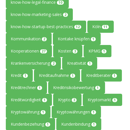
know-how-legal-finance
10
know-how-marketing-sales
2
know-how-startup-best-practices
Köln
12
11
Kommunikation
Kontake knüpfen
2
1
Kooperationen
Kosten
KPMG
27
3
1
Krankenversicherung
Kreativität
2
1
Kredit
Kreditaufnahme
Kreditberater
1
1
1
Kreditrechner
Kreditrisikobewertung
1
1
Kreditwürdigkeit
Krypto
Kryptomarkt
1
3
1
Kryptowährung
Kryptowährungen
1
1
Kundenbeziehung
Kundenbindung
1
1