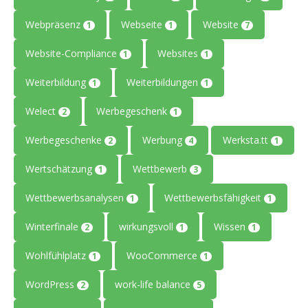
Webpräsenz
Webseite
Website
1
1
7
Website-Compliance
Websites
1
1
Weiterbildung
Weiterbildungen
1
1
Welect
Werbegeschenk
2
1
Werbegeschenke
Werbung
Werksta.tt
2
4
1
Wertschätzung
Wettbewerb
1
3
Wettbewerbsanalysen
Wettbewerbsfähigkeit
1
1
Winterfinale
wirkungsvoll
Wissen
2
1
1
Wohlfühlplatz
WooCommerce
1
1
WordPress
work-life balance
2
5