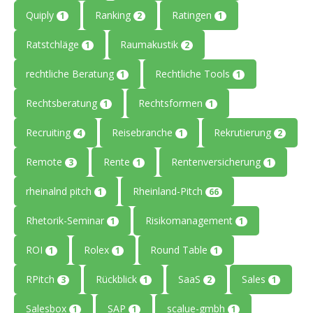
Quiply
Ranking
Ratingen
1
2
1
Ratstchläge
Raumakustik
1
2
rechtliche Beratung
Rechtliche Tools
1
1
Rechtsberatung
Rechtsformen
1
1
Recruiting
Reisebranche
Rekrutierung
4
1
2
Remote
Rente
Rentenversicherung
3
1
1
rheinalnd pitch
Rheinland-Pitch
1
66
Rhetorik-Seminar
Risikomanagement
1
1
ROI
Rolex
Round Table
1
1
1
RPitch
Rückblick
SaaS
Sales
3
1
2
1
Salesbox
SAP
scalue-gmbh
1
1
1