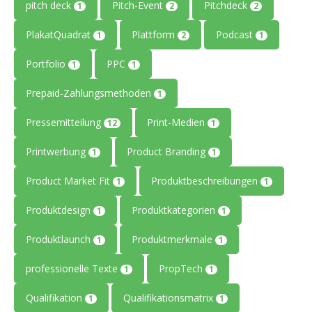
pitch deck
Pitch-Event
Pitchdeck
1
2
2
PlakatQuadrat
Plattform
Podcast
1
2
1
Portfolio
PPC
1
1
Prepaid-Zahlungsmethoden
1
Pressemitteilung
Print-Medien
12
1
Printwerbung
Product Branding
1
1
Product Market Fit
Produktbeschreibungen
1
1
Produktdesign
Produktkategorien
1
1
Produktlaunch
Produktmerkmale
1
1
professionelle Texte
PropTech
1
1
Qualifikation
Qualifikationsmatrix
1
1