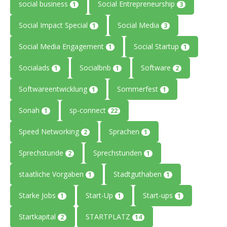
social business
Social Entrepreneurship
1
3
Social Impact Special
Social Media
1
3
Social Media Engagement
Social Startup
1
1
Socialads
Socialbnb
Software
1
1
2
Softwareentwicklung
Sommerfest
1
1
Sonah
sp-connect
1
22
Speed Networking
Sprachen
2
1
Sprechstunde
Sprechstunden
2
1
staatliche Vorgaben
Stadtguthaben
1
1
Starke Jobs
Start-Up
Start-ups
1
1
1
Startkapital
STARTPLATZ
2
14