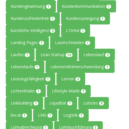
Kundengewinnung
Kundenkommunikation
1
1
Kundenzufriedenheit
Kundenzuneigung
1
1
künstliche Intelligenz
L'Oréal
9
1
Landing Pages
Laserschneiden
1
1
Laufen
Lean Startup
Lebenslauf
1
16
2
Lebensläufe
Lebensmittelverschwendung
1
1
Leistungsfähigkeit
Lernen
1
2
Lichtenthaler
Lifestyle-Markt
1
1
Linkbuilding
Liquidität
Listicles
1
1
8
livv.at
LMS
Logistik
1
1
1
Lohnabrechnung
Lohnbuchführung
1
1