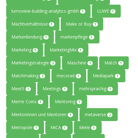
lumoview-building-analytics-gmbh
LUWE
1
1
Machtverhältnisse
Make or Buy
1
1
Markenbindung
markenpflege
1
1
Marketing
MarketingMix
5
1
Marketingstrategie
Maschine
Match
2
1
1
Matchmaking
mecorad
Mediapark
2
1
1
Meet5
Meetings
mehrsprachig
1
1
1
Meme Coins
Mentoring
1
1
Mentorinnen und Mentoren
metaverse
1
2
Metropole
MiCA
Miele
1
1
1