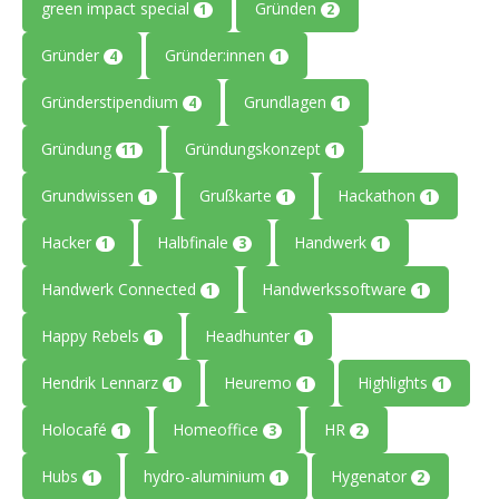
green impact special
Gründen
1
2
Gründer
Gründer:innen
4
1
Gründerstipendium
Grundlagen
4
1
Gründung
Gründungskonzept
11
1
Grundwissen
Grußkarte
Hackathon
1
1
1
Hacker
Halbfinale
Handwerk
1
3
1
Handwerk Connected
Handwerkssoftware
1
1
Happy Rebels
Headhunter
1
1
Hendrik Lennarz
Heuremo
Highlights
1
1
1
Holocafé
Homeoffice
HR
1
3
2
Hubs
hydro-aluminium
Hygenator
1
1
2