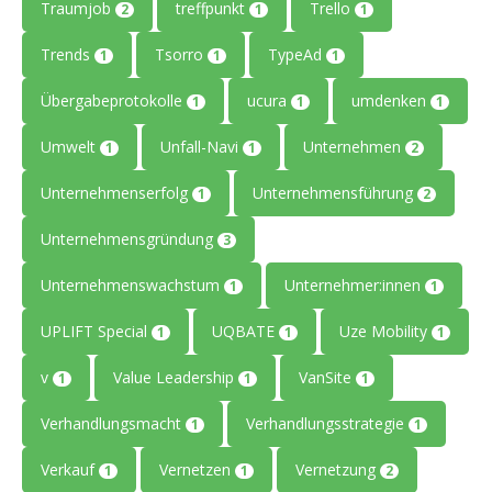
Traumjob
treffpunkt
Trello
2
1
1
Trends
Tsorro
TypeAd
1
1
1
Übergabeprotokolle
ucura
umdenken
1
1
1
Umwelt
Unfall-Navi
Unternehmen
1
1
2
Unternehmenserfolg
Unternehmensführung
1
2
Unternehmensgründung
3
Unternehmenswachstum
Unternehmer:innen
1
1
UPLIFT Special
UQBATE
Uze Mobility
1
1
1
v
Value Leadership
VanSite
1
1
1
Verhandlungsmacht
Verhandlungsstrategie
1
1
Verkauf
Vernetzen
Vernetzung
1
1
2