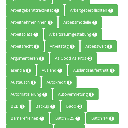
Arbeitgeberattraktivität
Arbeitgeberpflichten
1
1
Arbeitnehmer:innen
Arbeitsmodelle
1
1
Arbeitsplatz
Arbeitsraumgestaltung
1
1
Arbeitsrecht
Arbeitstag
Arbeitswelt
3
1
1
Argumentieren
As Good As Pros
1
2
asendia
Ausland
Auslandsaufenthalt
1
1
1
Austausch
Autokredit
1
1
Automatisierung
Autovermietung
1
1
B2B
Backup
Baoo
1
1
2
Barrierefreiheit
Batch #25
Batch 1#
1
1
1