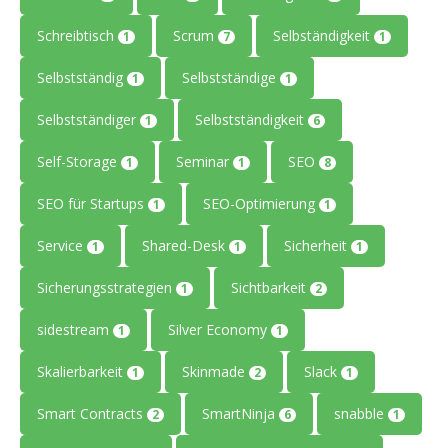
Schreibtisch
Scrum
Selbständigkeit
1
7
1
Selbstständig
Selbstständige
1
1
Selbstständiger
Selbstständigkeit
1
6
Self-Storage
Seminar
SEO
1
1
8
SEO für Startups
SEO-Optimierung
1
1
Service
Shared-Desk
Sicherheit
1
1
1
Sicherungsstrategien
Sichtbarkeit
1
2
sidestream
Silver Economy
1
1
Skalierbarkeit
Skinmade
Slack
1
2
1
Smart Contracts
SmartNinja
snabble
2
6
1