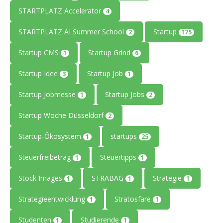
STARTPLATZ Accelerator
4
STARTPLATZ AI Summer School
Startup
2
175
Startup CMS
Startup Grind
1
6
Startup Idee
Startup Job
3
1
Startup Jobmesse
Startup Jobs
1
2
Startup Woche Düsseldorf
2
Startup-Ökosystem
startups
1
25
Steuerfreibetrag
Steuertipps
1
1
Stock Images
STRABAG
Strategie
1
1
1
Strategieentwicklung
Stratosfare
1
1
Studenten
Studierende
1
1