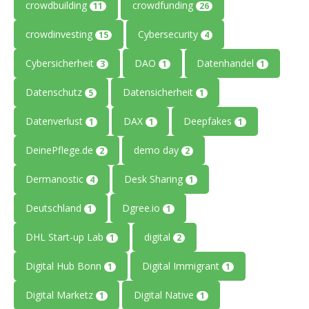
crowdbuilding
crowdfunding
11
26
crowdinvesting
Cybersecurity
15
4
Cybersicherheit
DAO
Datenhandel
3
1
1
Datenschutz
Datensicherheit
5
1
Datenverlust
DAX
Deepfakes
1
1
1
DeinePflege.de
demo day
2
2
Dermanostic
Desk Sharing
4
1
Deutschland
Dgree.io
1
1
DHL Start-up Lab
digital
1
2
Digital Hub Bonn
Digital Immigrant
1
1
Digital Marketz
Digital Native
1
1