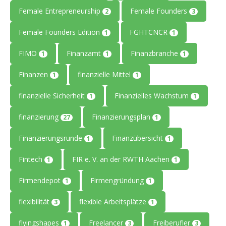
Female Entrepreneurship
Female Founders
2
3
Female Founders Edition
FGHTCNCR
1
1
FIMO
Finanzamt
Finanzbranche
1
1
1
Finanzen
finanzielle Mittel
1
1
finanzielle Sicherheit
Finanzielles Wachstum
1
1
finanzierung
Finanzierungsplan
27
1
Finanzierungsrunde
Finanzübersicht
1
1
Fintech
FIR e. V. an der RWTH Aachen
1
1
Firmendepot
Firmengründung
1
1
flexibilität
flexible Arbeitsplätze
3
1
flyingshapes
Freelancer
Freiberufler
1
3
3