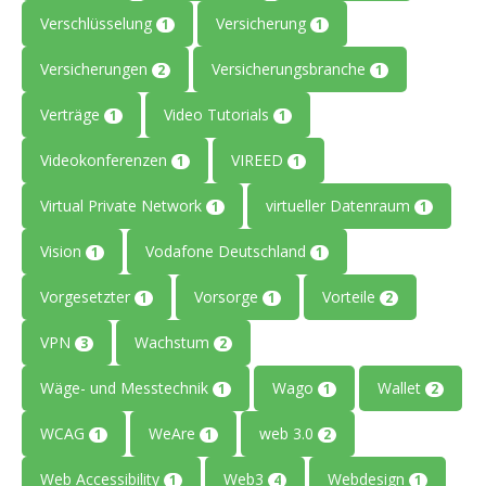
Verschlüsselung
Versicherung
1
1
Versicherungen
Versicherungsbranche
2
1
Verträge
Video Tutorials
1
1
Videokonferenzen
VIREED
1
1
Virtual Private Network
virtueller Datenraum
1
1
Vision
Vodafone Deutschland
1
1
Vorgesetzter
Vorsorge
Vorteile
1
1
2
VPN
Wachstum
3
2
Wäge- und Messtechnik
Wago
Wallet
1
1
2
WCAG
WeAre
web 3.0
1
1
2
Web Accessibility
Web3
Webdesign
1
4
1