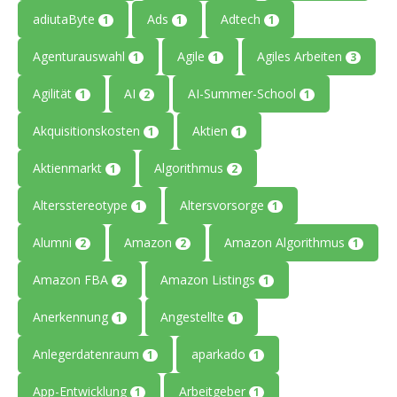
adiutaByte
Ads
Adtech
1
1
1
Agenturauswahl
Agile
Agiles Arbeiten
1
1
3
Agilität
AI
AI-Summer-School
1
2
1
Akquisitionskosten
Aktien
1
1
Aktienmarkt
Algorithmus
1
2
Altersstereotype
Altersvorsorge
1
1
Alumni
Amazon
Amazon Algorithmus
2
2
1
Amazon FBA
Amazon Listings
2
1
Anerkennung
Angestellte
1
1
Anlegerdatenraum
aparkado
1
1
App-Entwicklung
Arbeitgeber
1
1