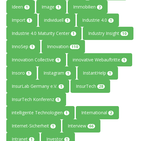
Ideen
Image
Immobilien
1
1
2
Import
individuell
Industrie 4.0
1
1
1
Industrie 4.0 Maturity Center
Industry Insight
1
10
InnoSep
Innovation
1
110
Innovation Collective
innovative Webauftritte
1
1
Insoro
Instagram
InstantHelp
1
1
1
InsurLab Germany e.V.
InsurTech
1
28
InsurTech Konferenz
1
intelligente Technologien
International
1
2
Internet-Sicherheit
Interview
1
66
Intranet
Investor
1
1