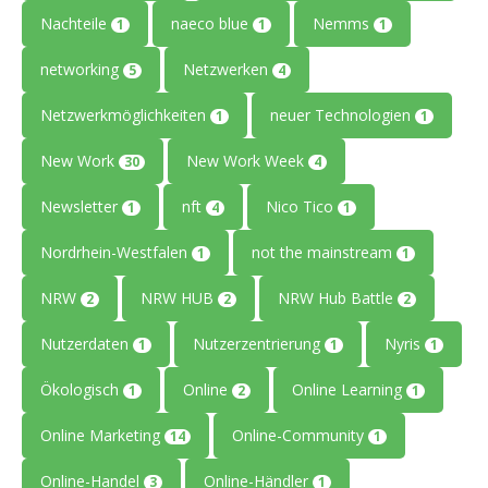
Nachteile
naeco blue
Nemms
1
1
1
networking
Netzwerken
5
4
Netzwerkmöglichkeiten
neuer Technologien
1
1
New Work
New Work Week
30
4
Newsletter
nft
Nico Tico
1
4
1
Nordrhein-Westfalen
not the mainstream
1
1
NRW
NRW HUB
NRW Hub Battle
2
2
2
Nutzerdaten
Nutzerzentrierung
Nyris
1
1
1
Ökologisch
Online
Online Learning
1
2
1
Online Marketing
Online-Community
14
1
Online-Handel
Online-Händler
3
1