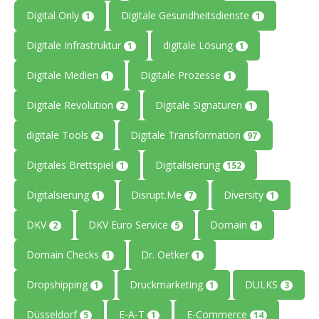
Digital Only
Digitale Gesundheitsdienste
1
1
Digitale Infrastruktur
digitale Lösung
1
1
Digitale Medien
Digitale Prozesse
1
1
Digitale Revolution
Digitale Signaturen
2
1
digitale Tools
Digitale Transformation
2
97
Digitales Brettspiel
Digitalisierung
1
152
Digitalsierung
Disrupt.Me
Diversity
1
7
1
DKV
DKV Euro Service
Domain
2
5
1
Domain Checks
Dr. Oetker
1
1
Dropshipping
Druckmarketing
DULKS
1
1
3
Düsseldorf
E-A-T
E-Commerce
5
1
14