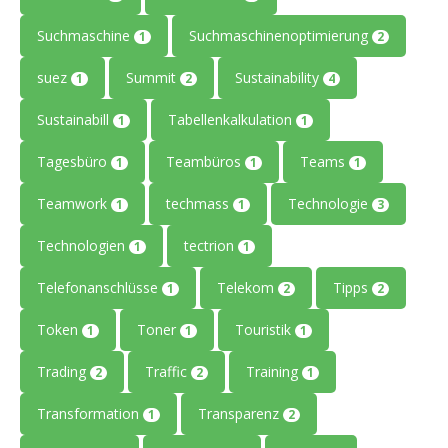
Suchmaschine
Suchmaschinenoptimierung
1
2
suez
Summit
Sustainability
1
2
4
Sustainabill
Tabellenkalkulation
1
1
Tagesbüro
Teambüros
Teams
1
1
1
Teamwork
techmass
Technologie
1
1
3
Technologien
tectrion
1
1
Telefonanschlüsse
Telekom
Tipps
1
2
2
Token
Toner
Touristik
1
1
1
Trading
Traffic
Training
2
2
1
Transformation
Transparenz
1
2