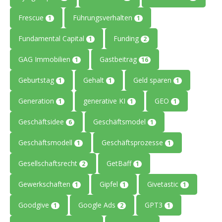
Frescue
Führungsverhalten
1
1
Fundamental Capital
Funding
1
2
GAG Immobilien
Gastbeitrag
1
16
Geburtstag
Gehalt
Geld sparen
1
1
1
Generation
generative KI
GEO
1
1
1
Geschäftsidee
Geschäftsmodel
6
1
Geschäftsmodell
Geschäftsprozesse
1
1
Gesellschaftsrecht
GetBaff
2
1
Gewerkschaften
Gipfel
Givetastic
1
1
1
Goodgive
Google Ads
GPT3
1
2
1