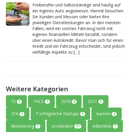
Freiberufler und Selbstständige sind häufig auf
ein eigenes Auto angewiesen. Hiermit besuchen
Sie Kunden und Messen oder bieten ihre
jeweiligen Dienstleistungen an. In den meisten
Fällen, wird ein solches Fahrzeug nicht mit
eigenen finanziellen Mitteln bezahlt, sondern
über einen Autokredit. Bevor man sich für einen
Kredit und ein Fahrzeug entscheidet, sind jedoch
vielfältige Aspekte zu […]
Weitere Kategorien
10
1NCE
2018
2021
1
1
3
1
2FA
7 erfolgreiche Startups
Aachen
1
1
2
Absicherung
accelerator
Adbonitas
1
71
1