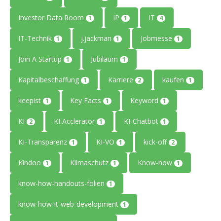
Investor Data Room
IP
IT
1
1
4
IT-Technik
j.jackman
Jobmesse
1
1
1
Join A Startup
Jubiläum
1
1
Kapitalbeschaffung
Karriere
kaufen
1
2
1
keepist
Key Facts
Keyword
1
1
1
KI
KI Acclerator
KI-Chatbot
2
1
1
KI-Transparenz
KI-VO
kick-off
1
1
2
Kindoo
Klimaschutz
Know-how
1
1
1
know-how-handouts-folien
1
know-how-it-web-development
1