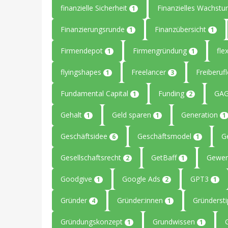
finanzielle Sicherheit
Finanzielles Wachst
1
Finanzierungsrunde
Finanzübersicht
1
1
Firmendepot
Firmengründung
flex
1
1
flyingshapes
Freelancer
Freiberuf
1
3
Fundamental Capital
Funding
GAG
1
2
Gehalt
Geld sparen
Generation
1
1
1
Geschäftsidee
Geschäftsmodel
G
6
1
Gesellschaftsrecht
GetBaff
Gewer
2
1
Goodgive
Google Ads
GPT3
1
2
1
Gründer
Gründer:innen
Gründerst
4
1
Gründungskonzept
Grundwissen
1
1