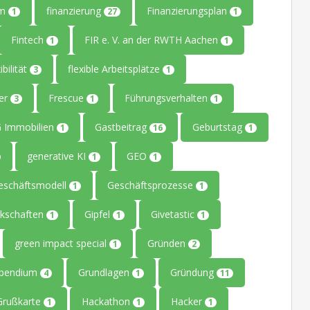
um
finanzierung
Finanzierungsplan
1
27
1
Fintech
FIR e. V. an der RWTH Aachen
1
1
ibilität
flexible Arbeitsplätze
3
1
ler
Frescue
Führungsverhalten
3
1
1
 Immobilien
Gastbeitrag
Geburtstag
1
16
1
generative KI
GEO
1
1
eschäftsmodell
Geschäftsprozesse
1
1
kschaften
Gipfel
Givetastic
1
1
1
green impact special
Gründen
1
2
ipendium
Grundlagen
Gründung
4
1
11
Grußkarte
Hackathon
Hacker
1
1
1