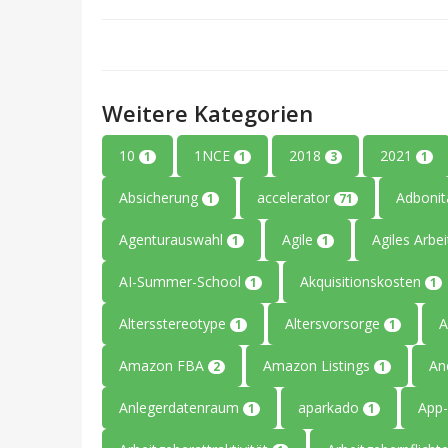
Weitere Kategorien
10
1NCE
2018
2021
1
1
3
1
Absicherung
accelerator
Adboni
1
71
Agenturauswahl
Agile
Agiles Arbe
1
1
AI-Summer-School
Akquisitionskosten
1
1
Altersstereotype
Altersvorsorge
A
1
1
Amazon FBA
Amazon Listings
An
2
1
Anlegerdatenraum
aparkado
App-
1
1