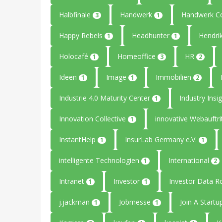
Halbfinale
Handwerk
Handwerk C
3
1
Happy Rebels
Headhunter
Hendri
1
1
Holocafé
Homeoffice
HR
1
3
2
Ideen
Image
Immobilien
1
1
2
Industrie 4.0 Maturity Center
Industry Insi
1
Innovation Collective
innovative Webauftri
1
InstantHelp
InsurLab Germany e.V.
1
1
intelligente Technologien
International
1
2
Intranet
Investor
Investor Data 
1
1
j.jackman
Jobmesse
Join A Start
1
1