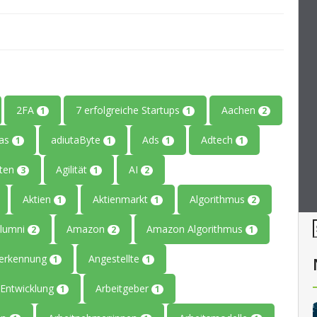
2FA
7 erfolgreiche Startups
Aachen
1
1
2
tas
adiutaByte
Ads
Adtech
1
1
1
1
iten
Agilität
AI
3
1
2
Aktien
Aktienmarkt
Algorithmus
1
1
2
lumni
Amazon
Amazon Algorithmus
2
2
1
erkennung
Angestellte
1
1
Entwicklung
Arbeitgeber
1
1