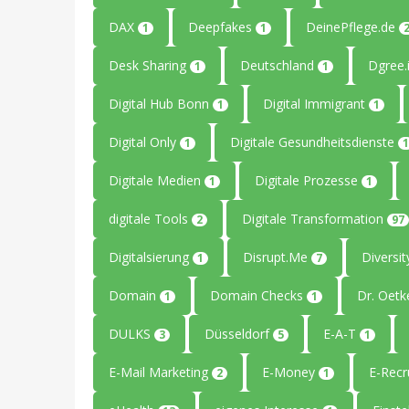
DAX
Deepfakes
DeinePflege.de
1
1
Desk Sharing
Deutschland
Dgree.
1
1
Digital Hub Bonn
Digital Immigrant
1
1
Digital Only
Digitale Gesundheitsdienste
1
1
Digitale Medien
Digitale Prozesse
1
1
digitale Tools
Digitale Transformation
2
97
Digitalsierung
Disrupt.Me
Diversi
1
7
Domain
Domain Checks
Dr. Oetk
1
1
DULKS
Düsseldorf
E-A-T
3
5
1
E-Mail Marketing
E-Money
E-Recr
2
1