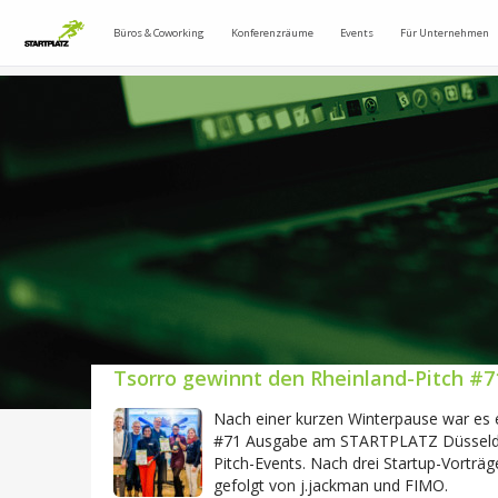
Büros & Coworking
Konferenzräume
Events
Für Unternehmen
Tsorro gewinnt den Rheinland-Pitch #7
Nach einer kurzen Winterpause war es e
#71 Ausgabe am STARTPLATZ Düsseldorf
Pitch-Events. Nach drei Startup-Vorträ
gefolgt von j.jackman und FIMO.