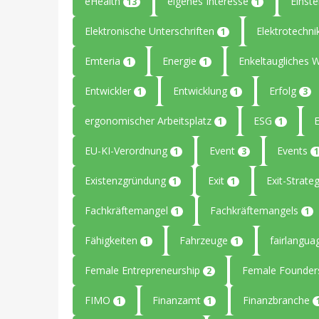
eHealth
eigenes Interesse
Einste
13
1
Elektronische Unterschriften
Elektrotechn
1
Emteria
Energie
Enkeltaugliches 
1
1
Entwickler
Entwicklung
Erfolg
1
1
3
ergonomischer Arbeitsplatz
ESG
1
1
EU-KI-Verordnung
Event
Events
1
3
1
Existenzgründung
Exit
Exit-Strate
1
1
Fachkräftemangel
Fachkräftemangels
1
1
Fähigkeiten
Fahrzeuge
fairlangu
1
1
Female Entrepreneurship
Female Founde
2
FIMO
Finanzamt
Finanzbranche
1
1