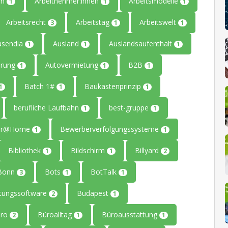
en
Arbeitnehmer:innen
Arbeitsmodelle
1
1
1
Arbeitsrecht
Arbeitstag
Arbeitswelt
3
1
1
asendia
Ausland
Auslandsaufenthalt
1
1
1
erung
Autovermietung
B2B
1
1
1
Batch 1#
Baukastenprinzip
1
1
1
berufliche Laufbahn
best-gruppe
1
1
ter@Home
Bewerberverfolgungssysteme
1
1
Bibliothek
Bildschirm
Billyard
1
1
2
Bonn
Bots
BotTalk
3
1
1
tungssoftware
Budapest
2
1
üro
Büroalltag
Büroausstattung
2
1
1