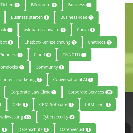
flächen
Büroraum
Business
1
1
1
Business starten
Business-Idee
1
1
uuk
bvk-patentanwälte
Canva
1
1
1
tbot
Chatbot-Kennzeichnung
Chatbots
1
1
1
ePioneers
Cloud
CNNCTD
1
4
1
comdocks
Community
1
1
content marketing
Conversational AI
2
1
Corporate Law Clinic
Corporate Services
1
39
CRM
CRM-Software
CRM-Tool
1
1
1
owdinvesting
Cybersecurity
15
4
l
Datenschutz
Datenverlust
1
5
1