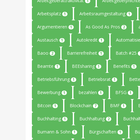
Arbeitgeberattraktivität
Arbeitgeberpflicht
1
Arbeitsplatz
Arbeitsraumgestaltung
1
1
Argumentieren
As Good As Pros
1
2
Austausch
Autokredit
Automatisi
1
1
Baoo
Barrierefreiheit
Batch #25
2
1
Beamte
BEEsharing
Benefits
1
1
1
Betriebsführung
Betriebsrat
Bet
1
1
Bewerbung
bezahlen
BFSG
1
1
1
Bitcoin
Blockchain
BMF
1
7
1
Buchhalting
Buchhaltung
Buchhal
1
2
Bumann & Sohn
Bürgschaften
B
1
1