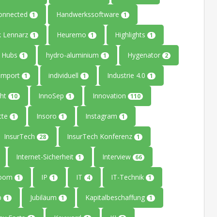
onnected
Handwerkssoftware
1
1
k Lennarz
Heuremo
Highlights
1
1
1
Hubs
hydro-aluminium
Hygenator
1
1
2
Import
individuell
Industrie 4.0
1
1
1
ght
InnoSep
Innovation
10
1
110
tte
Insoro
Instagram
1
1
1
InsurTech
InsurTech Konferenz
28
1
Internet-Sicherheit
Interview
1
66
Room
IP
IT
IT-Technik
1
1
4
1
up
Jubiläum
Kapitalbeschaffung
1
1
1