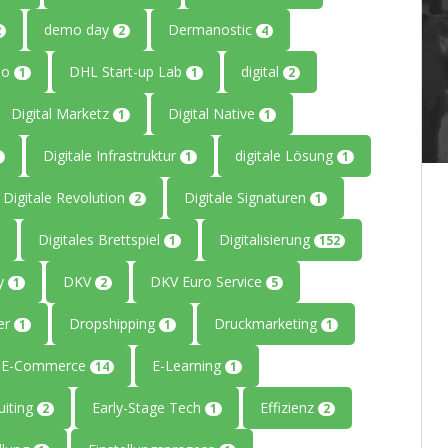
demo day
Dermanostic
2
2
4
io
DHL Start-up Lab
digital
1
1
2
Digital Marketz
Digital Native
1
1
Digitale Infrastruktur
digitale Lösung
1
1
Digitale Revolution
Digitale Signaturen
2
1
Digitales Brettspiel
Digitalisierung
1
152
ty
DKV
DKV Euro Service
1
2
5
er
Dropshipping
Druckmarketing
1
1
1
E-Commerce
E-Learning
14
1
uiting
Early-Stage Tech
Effizienz
2
1
2