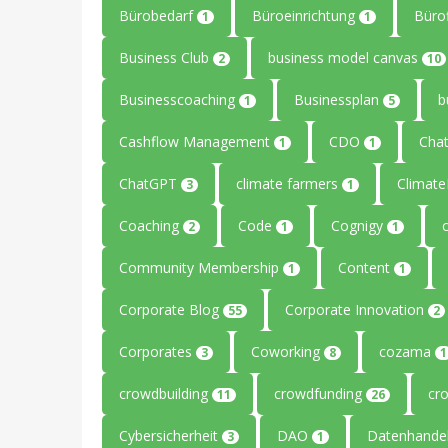
Bürobedarf
Büroeinrichtung
Büro
1
1
Business Club
business model canvas
2
10
Businesscoaching
Businessplan
b
1
5
Cashflow Management
CDO
Cha
1
1
ChatGPT
climate farmers
Climat
3
1
Coaching
Code
Cognigy
2
1
1
Community Membership
Content
1
1
Corporate Blog
Corporate Innovation
55
2
Corporates
Coworking
cozama
3
8
1
crowdbuilding
crowdfunding
cr
11
26
Cybersicherheit
DAO
Datenhande
3
1