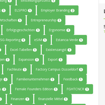
llung
Einstellungsprozess
1
1
ik
ELSPRO
Employer Branding
1
1
2
Wirtschaften
Entrepreneurship
1
1
Erfolgsgeschichten
Ergonomie
1
1
ESG-Reporting
eSIM
Estancia Verde
1
1
1
Excel-Tabellen
Existenzangst
1
1
gien
Expansion
Export
1
1
1
Fachleute
Factory Campus Düsseldorf
1
1
age
Familienunternehmen
Feedback
1
1
1
rs
Female Founders Edition
FGHTCNCR
3
1
1
Finanzen
finanzielle Mittel
1
1
1