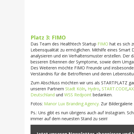
Platz 3: FIMO
Das Team des Healthtech Startup
FIMO
hat es sich 
Lebensqualität zu ermöglichen. Mithilfe eines Smart
analysieren und ein Verhaltensmuster erstellen. Der d
besseren Erkennen der Symptome, sowie dem Umgang
Des Weiteren möchte FIMO Freunde und insbesondere 
Verständnis für die Betroffenen und deren Lebenssitu
Zum Abschluss möchten wir uns als STARTPLATZ ganz h
unseren Partnern
Stadt Köln
,
Hydro
,
START.CODE
,
AX
Deutschland
und
WSS Redpoint
bedanken.
Fotos:
Manor Lux Branding Agency.
Zur Bildergalerie
Ps.: Uns gibt es nun übrigens auch auf Instagram. Sc
immer auf dem neuesten Stand zu sein!
Jetzt unseren Newsletter abonnieren und 