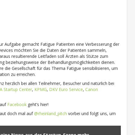
zur Aufgabe gemacht Fatigue Patienten eine Verbesserung der
 Devices möchten Sie die Daten der Patienten sammeln,
araus resultierende Leitfaden soll Ärzten als Stütze zum
 beziehungsweise der Behandlungsmöglichkeiten dienen.
die Gesellschaft für das Thema Fatigue sensibilisieren, um
ation zu erreichen.
erzlich bei allen Teilnehmer, Besucher und natürlich bei
A Startup Center
,
KPMG
,
DKV Euro Service
,
Canon
 auf
F
a
cebook
geht’s hier!
haut doch mal auf
@rheinland_pitch
vorbei und folgt uns, um
keine News aus der Startup-Szene mehr