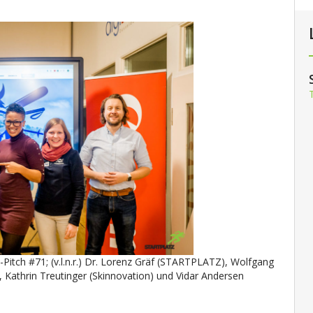
Pitch #71; (v.l.n.r.) Dr. Lorenz Gräf (STARTPLATZ), Wolfgang
), Kathrin Treutinger (Skinnovation) und Vidar Andersen