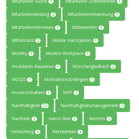
Mitarbeiter-Suche
Mitarbeiter-Zufriedenheit
1
1
Mitarbeiterbindung
Mitarbeiterentwicklung
2
1
Mitarbeiterinterviews
Mitbewerber
1
1
Mittelstand
Mobile Hairstylisten
2
1
Mobility
Modern Workplace
1
1
modularen Bauweise
Mönchengladbach
1
2
MOQO
Motivationsstrategien
1
1
moversXshakers
MVP
1
1
Nachhaltigkeit
Nachhaltigkeitsmanagement
12
1
Nachteile
naeco blue
Nemms
1
1
1
networking
Netzwerken
5
4