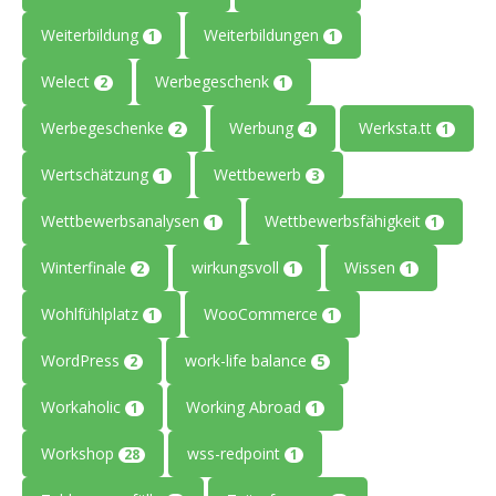
Weiterbildung
Weiterbildungen
1
1
Welect
Werbegeschenk
2
1
Werbegeschenke
Werbung
Werksta.tt
2
4
1
Wertschätzung
Wettbewerb
1
3
Wettbewerbsanalysen
Wettbewerbsfähigkeit
1
1
Winterfinale
wirkungsvoll
Wissen
2
1
1
Wohlfühlplatz
WooCommerce
1
1
WordPress
work-life balance
2
5
Workaholic
Working Abroad
1
1
Workshop
wss-redpoint
28
1