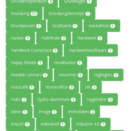
Gründerstipendium
Grundlagen
4
1
Gründung
Gründungskonzept
11
1
Grundwissen
Grußkarte
Hackathon
1
1
1
Hacker
Halbfinale
Handwerk
1
3
1
Handwerk Connected
Handwerkssoftware
1
1
Happy Rebels
Headhunter
1
1
Hendrik Lennarz
Heuremo
Highlights
1
1
1
Holocafé
Homeoffice
HR
1
3
2
Hubs
hydro-aluminium
Hygenator
1
1
2
Ideen
Image
Immobilien
1
1
2
Import
individuell
Industrie 4.0
1
1
1