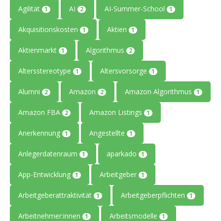
Agilität
AI
AI-Summer-School
1
2
1
Akquisitionskosten
Aktien
1
1
Aktienmarkt
Algorithmus
1
2
Altersstereotype
Altersvorsorge
1
1
Alumni
Amazon
Amazon Algorithmus
2
2
1
Amazon FBA
Amazon Listings
2
1
Anerkennung
Angestellte
1
1
Anlegerdatenraum
aparkado
1
1
App-Entwicklung
Arbeitgeber
1
1
Arbeitgeberattraktivität
Arbeitgeberpflichten
1
1
Arbeitnehmer:innen
Arbeitsmodelle
1
1