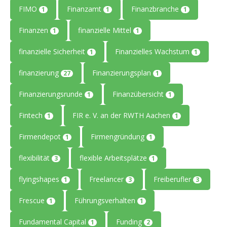
FIMO
Finanzamt
Finanzbranche
1
1
1
Finanzen
finanzielle Mittel
1
1
finanzielle Sicherheit
Finanzielles Wachstum
1
1
finanzierung
Finanzierungsplan
27
1
Finanzierungsrunde
Finanzübersicht
1
1
Fintech
FIR e. V. an der RWTH Aachen
1
1
Firmendepot
Firmengründung
1
1
flexibilität
flexible Arbeitsplätze
3
1
flyingshapes
Freelancer
Freiberufler
1
3
3
Frescue
Führungsverhalten
1
1
Fundamental Capital
Funding
1
2