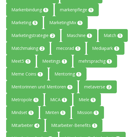
Markenbindung
markenpflege
1
1
Marketing
MarketingMix
5
1
Marketingstrategie
Maschine
Match
2
1
1
Matchmaking
mecorad
Mediapark
2
1
1
Meet5
Meetings
mehrsprachig
1
1
1
Meme Coins
Mentoring
1
1
Mentorinnen und Mentoren
metaverse
1
2
Metropole
MiCA
Miele
1
1
1
Mindset
Minten
Mission
1
1
1
Mitarbeiter
Mitarbeiter-Benefits
4
1