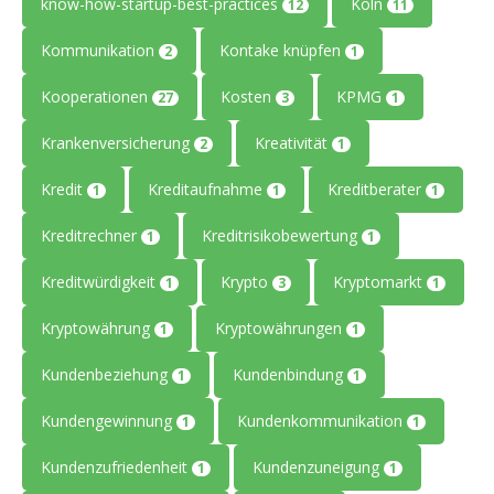
know-how-startup-best-practices
Köln
12
11
Kommunikation
Kontake knüpfen
2
1
Kooperationen
Kosten
KPMG
27
3
1
Krankenversicherung
Kreativität
2
1
Kredit
Kreditaufnahme
Kreditberater
1
1
1
Kreditrechner
Kreditrisikobewertung
1
1
Kreditwürdigkeit
Krypto
Kryptomarkt
1
3
1
Kryptowährung
Kryptowährungen
1
1
Kundenbeziehung
Kundenbindung
1
1
Kundengewinnung
Kundenkommunikation
1
1
Kundenzufriedenheit
Kundenzuneigung
1
1