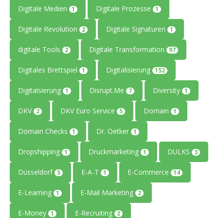
Digitale Medien
Digitale Prozesse
1
1
Digitale Revolution
Digitale Signaturen
2
1
digitale Tools
Digitale Transformation
2
97
Digitales Brettspiel
Digitalisierung
1
152
Digitalsierung
Disrupt.Me
Diversity
1
7
1
DKV
DKV Euro Service
Domain
2
5
1
Domain Checks
Dr. Oetker
1
1
Dropshipping
Druckmarketing
DULKS
1
1
3
Düsseldorf
E-A-T
E-Commerce
5
1
14
E-Learning
E-Mail Marketing
1
2
E-Money
E-Recruiting
1
2