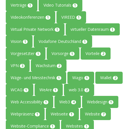
Verträge
Video Tutorials
1
1
Videokonferenzen
VIREED
1
1
Virtual Private Network
virtueller Datenraum
1
1
Vision
Vodafone Deutschland
1
1
Vorgesetzter
Vorsorge
Vorteile
1
1
2
VPN
Wachstum
3
2
Wäge- und Messtechnik
Wago
Wallet
1
1
2
WCAG
WeAre
web 3.0
1
1
2
Web Accessibility
Web3
Webdesign
1
4
1
Webpräsenz
Webseite
Website
1
1
7
Website-Compliance
Websites
1
1