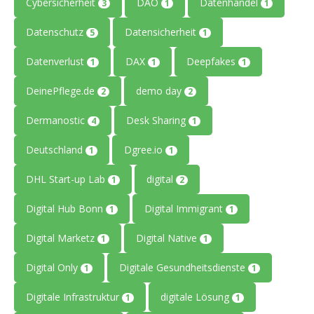
Cybersicherheit
DAO
Datenhandel
3
1
1
Datenschutz
Datensicherheit
5
1
Datenverlust
DAX
Deepfakes
1
1
1
DeinePflege.de
demo day
2
2
Dermanostic
Desk Sharing
4
1
Deutschland
Dgree.io
1
1
DHL Start-up Lab
digital
1
2
Digital Hub Bonn
Digital Immigrant
1
1
Digital Marketz
Digital Native
1
1
Digital Only
Digitale Gesundheitsdienste
1
1
Digitale Infrastruktur
digitale Lösung
1
1