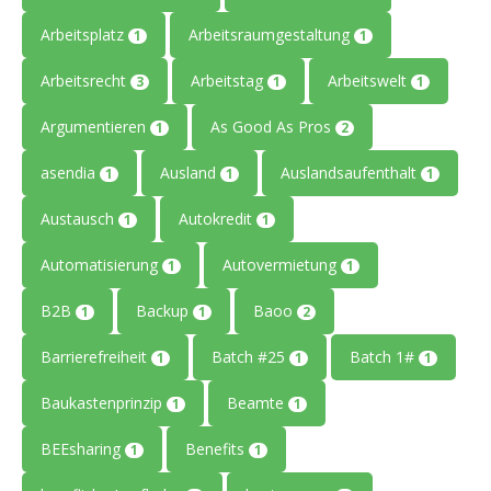
Arbeitsplatz
Arbeitsraumgestaltung
1
1
Arbeitsrecht
Arbeitstag
Arbeitswelt
3
1
1
Argumentieren
As Good As Pros
1
2
asendia
Ausland
Auslandsaufenthalt
1
1
1
Austausch
Autokredit
1
1
Automatisierung
Autovermietung
1
1
B2B
Backup
Baoo
1
1
2
Barrierefreiheit
Batch #25
Batch 1#
1
1
1
Baukastenprinzip
Beamte
1
1
BEEsharing
Benefits
1
1