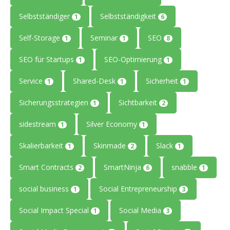
Selbstständiger
Selbstständigkeit
1
6
Self-Storage
Seminar
SEO
1
1
8
SEO für Startups
SEO-Optimierung
1
1
Service
Shared-Desk
Sicherheit
1
1
1
Sicherungsstrategien
Sichtbarkeit
1
2
sidestream
Silver Economy
1
1
Skalierbarkeit
Skinmade
Slack
1
2
1
Smart Contracts
SmartNinja
snabble
2
6
1
social business
Social Entrepreneurship
1
3
Social Impact Special
Social Media
1
3