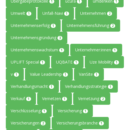
Übergabeprotokolle
ucura
umdenken
1
1
1
Umwelt
Unfall-Navi
Unternehmen
1
1
2
Unternehmenserfolg
Unternehmensführung
1
2
Unternehmensgründung
3
Unternehmenswachstum
Unternehmer:innen
1
1
UPLIFT Special
UQBATE
Uze Mobility
1
1
1
v
Value Leadership
VanSite
1
1
1
Verhandlungsmacht
Verhandlungsstrategie
1
1
Verkauf
Vernetzen
Vernetzung
1
1
2
Verschlüsselung
Versicherung
1
1
Versicherungen
Versicherungsbranche
2
1