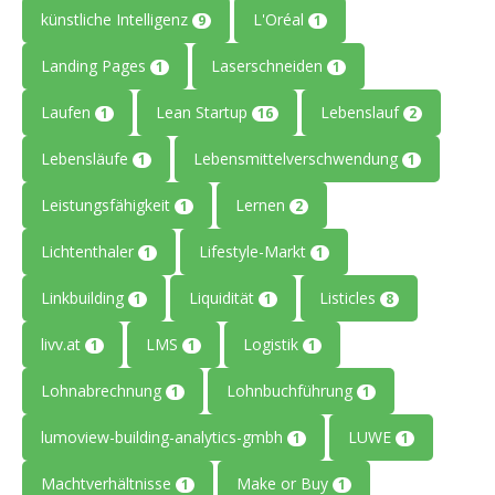
künstliche Intelligenz
L'Oréal
9
1
Landing Pages
Laserschneiden
1
1
Laufen
Lean Startup
Lebenslauf
1
16
2
Lebensläufe
Lebensmittelverschwendung
1
1
Leistungsfähigkeit
Lernen
1
2
Lichtenthaler
Lifestyle-Markt
1
1
Linkbuilding
Liquidität
Listicles
1
1
8
livv.at
LMS
Logistik
1
1
1
Lohnabrechnung
Lohnbuchführung
1
1
lumoview-building-analytics-gmbh
LUWE
1
1
Machtverhältnisse
Make or Buy
1
1