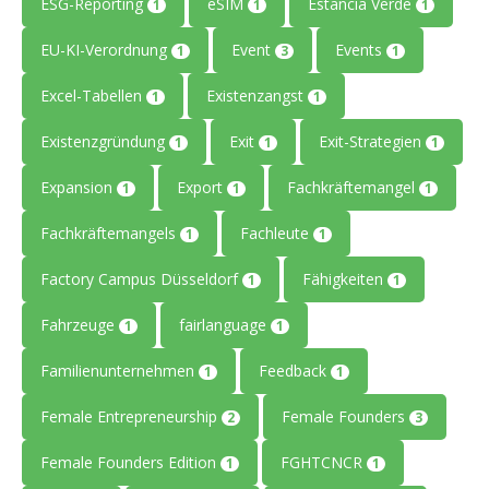
ESG-Reporting
eSIM
Estancia Verde
1
1
1
EU-KI-Verordnung
Event
Events
1
3
1
Excel-Tabellen
Existenzangst
1
1
Existenzgründung
Exit
Exit-Strategien
1
1
1
Expansion
Export
Fachkräftemangel
1
1
1
Fachkräftemangels
Fachleute
1
1
Factory Campus Düsseldorf
Fähigkeiten
1
1
Fahrzeuge
fairlanguage
1
1
Familienunternehmen
Feedback
1
1
Female Entrepreneurship
Female Founders
2
3
Female Founders Edition
FGHTCNCR
1
1