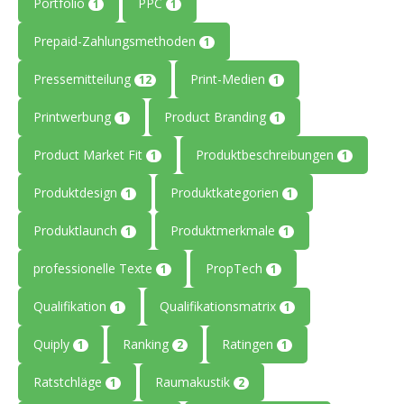
Portfolio
PPC
1
1
Prepaid-Zahlungsmethoden
1
Pressemitteilung
Print-Medien
12
1
Printwerbung
Product Branding
1
1
Product Market Fit
Produktbeschreibungen
1
1
Produktdesign
Produktkategorien
1
1
Produktlaunch
Produktmerkmale
1
1
professionelle Texte
PropTech
1
1
Qualifikation
Qualifikationsmatrix
1
1
Quiply
Ranking
Ratingen
1
2
1
Ratstchläge
Raumakustik
1
2