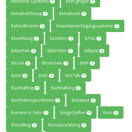
berufliche Laufbahn
best-gruppe
1
1
Betriebsführung
Betriebsrat
1
1
Better@Home
Bewerberverfolgungssysteme
1
1
Bewerbung
bezahlen
BFSG
1
1
1
Bibliothek
Bildschirm
Billyard
1
1
2
Bitcoin
Blockchain
BMF
1
7
1
Bonn
Bots
BotTalk
3
1
1
Buchhalting
Buchhaltung
1
2
Buchhaltungssoftware
Budapest
2
1
Bumann & Sohn
Bürgschaften
Büro
1
1
2
Büroalltag
Büroausstattung
1
1