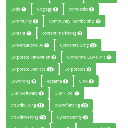
Code
Cognigy
comdocks
1
1
1
Community
Community Membership
1
1
Content
content marketing
1
2
Conversational AI
Corporate Blog
1
55
Corporate Innovation
Corporate Law Clinic
2
1
Corporate Services
Corporates
39
3
Coworking
cozama
CRM
8
1
1
CRM-Software
CRM-Tool
1
1
crowdbuilding
crowdfunding
11
26
crowdinvesting
Cybersecurity
15
4