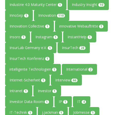
Industrie 4.0 Maturity Center
Industry Insight
1
10
InnoSep
Innovation
1
110
Innovation Collective
innovative Webauftritte
1
1
Insoro
Instagram
InstantHelp
1
1
1
InsurLab Germany e.V.
InsurTech
1
28
InsurTech Konferenz
1
intelligente Technologien
International
1
2
Internet-Sicherheit
Interview
1
66
Intranet
Investor
1
1
Investor Data Room
IP
IT
1
1
4
IT-Technik
j.jackman
Jobmesse
1
1
1