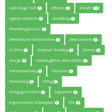
Early-Stage Tech
Effizienz
eHealth
1
2
13
eigenes Interesse
Einstellung
1
1
Einstellungsprozess
1
Elektronische Unterschriften
Elektrotechnik
1
1
ELSPRO
Employer Branding
Emteria
1
2
1
Energie
Enkeltaugliches Wirtschaften
1
1
Entrepreneurship
Entwickler
1
1
Entwicklung
Erfolg
1
3
Erfolgsgeschichten
Ergonomie
1
1
ergonomischer Arbeitsplatz
ESG
1
1