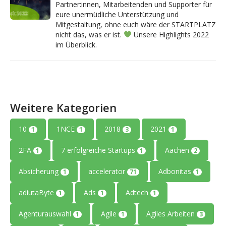
Partner:innen, Mitarbeitenden und Supporter für
eure unermüdliche Unterstützung und
Mitgestaltung, ohne euch wäre der STARTPLATZ
nicht das, was er ist.
Unsere Highlights 2022
im Überblick.
Weitere Kategorien
10
1NCE
2018
2021
1
1
3
1
2FA
7 erfolgreiche Startups
Aachen
1
1
2
Absicherung
accelerator
Adbonitas
1
71
1
adiutaByte
Ads
Adtech
1
1
1
Agenturauswahl
Agile
Agiles Arbeiten
1
1
3