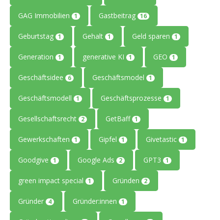
GAG Immobilien
Gastbeitrag
1
16
Geburtstag
Gehalt
Geld sparen
1
1
1
Generation
generative KI
GEO
1
1
1
Geschäftsidee
Geschäftsmodel
6
1
Geschäftsmodell
Geschäftsprozesse
1
1
Gesellschaftsrecht
GetBaff
2
1
Gewerkschaften
Gipfel
Givetastic
1
1
1
Goodgive
Google Ads
GPT3
1
2
1
green impact special
Gründen
1
2
Gründer
Gründer:innen
4
1