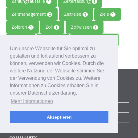
Zahlungsausfälle
Zeiterfassung
1
1
Zeitmanagement
Zeitreise
Ziele
2
1
1
Zolitron
Zoll
Zollwissen
1
1
1
Zoom
Zukunft
Zulieferbetriebe
1
1
1
Um unsere Webseite für Sie optimal zu
Zusammenarbeit
1
gestalten und fortlaufend verbessern zu
können, verwenden wir Cookies. Durch die
weitere Nutzung der Webseite stimmen Sie
Kategorien
der Verwendung von Cookies zu. Weitere
Informationen zu Cookies erhalten Sie in
unserer Datenschutzerklärung.
ALLE BLOGBEITRÄGE
Mehr Informationen
ERFOLGSGESCHICHTEN
ACCELERATOR
Akzeptieren
SUCCESS STORIES
COMMUNITY