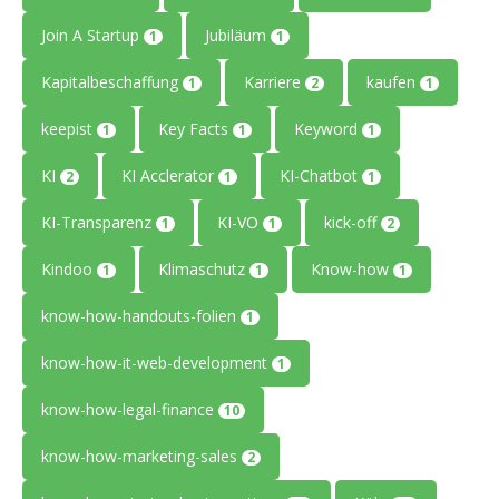
Join A Startup
Jubiläum
1
1
Kapitalbeschaffung
Karriere
kaufen
1
2
1
keepist
Key Facts
Keyword
1
1
1
KI
KI Acclerator
KI-Chatbot
2
1
1
KI-Transparenz
KI-VO
kick-off
1
1
2
Kindoo
Klimaschutz
Know-how
1
1
1
know-how-handouts-folien
1
know-how-it-web-development
1
know-how-legal-finance
10
know-how-marketing-sales
2