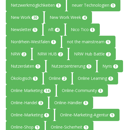
Netzwerkmöglichkeiten
neuer Technologien
1
1
New Work
New Work Week
30
4
Newsletter
nft
Nico Tico
1
4
1
Nordrhein-Westfalen
not the mainstream
1
1
NRW
NRW HUB
NRW Hub Battle
2
2
2
Nutzerdaten
Nutzerzentrierung
Nyris
1
1
1
Ökologisch
Online
Online Learning
1
2
1
Online Marketing
Online-Community
14
1
Online-Handel
Online-Händler
3
1
Online-Marketing
Online-Marketing-Agentur
1
1
Online-Shop
Online-Sicherheit
1
1