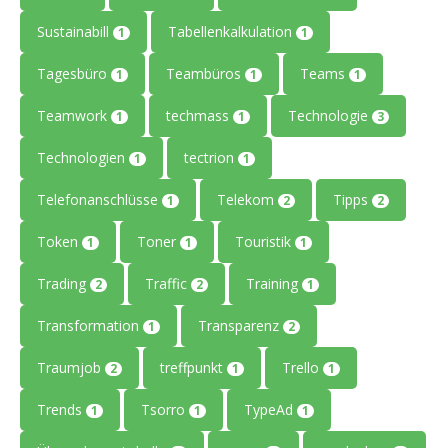
Sustainabill
Tabellenkalkulation
1
1
Tagesbüro
Teambüros
Teams
1
1
1
Teamwork
techmass
Technologie
1
1
3
Technologien
tectrion
1
1
Telefonanschlüsse
Telekom
Tipps
1
2
2
Token
Toner
Touristik
1
1
1
Trading
Traffic
Training
2
2
1
Transformation
Transparenz
1
2
Traumjob
treffpunkt
Trello
2
1
1
Trends
Tsorro
TypeAd
1
1
1