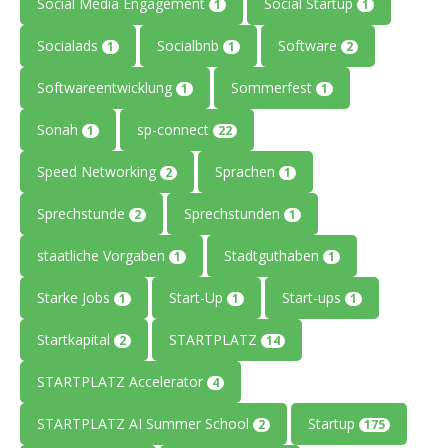
Social Media Engagement
Social Startup
1
1
Socialads
Socialbnb
Software
1
1
2
Softwareentwicklung
Sommerfest
1
1
Sonah
sp-connect
1
22
Speed Networking
Sprachen
2
1
Sprechstunde
Sprechstunden
2
1
staatliche Vorgaben
Stadtguthaben
1
1
Starke Jobs
Start-Up
Start-ups
1
1
1
Startkapital
STARTPLATZ
2
14
STARTPLATZ Accelerator
4
STARTPLATZ AI Summer School
Startup
2
175