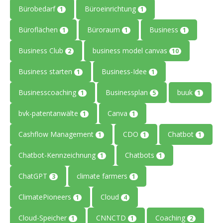
Bürobedarf
Büroeinrichtung
1
1
Büroflächen
Büroraum
Business
1
1
1
Business Club
business model canvas
2
10
Business starten
Business-Idee
1
1
Businesscoaching
Businessplan
buuk
1
5
1
bvk-patentanwälte
Canva
1
1
Cashflow Management
CDO
Chatbot
1
1
1
Chatbot-Kennzeichnung
Chatbots
1
1
ChatGPT
climate farmers
3
1
ClimatePioneers
Cloud
1
4
Cloud-Speicher
CNNCTD
Coaching
1
1
2