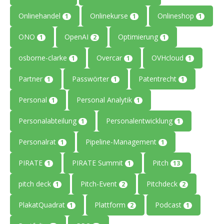
Onlinehandel
Onlinekurse
Onlineshop
1
1
1
ONO
OpenAI
Optimierung
1
2
1
osborne-clarke
Overcar
OVHcloud
1
1
1
Partner
Passwörter
Patentrecht
1
1
1
Personal
Personal Analytik
1
1
Personalabteilung
Personalentwicklung
1
1
Personalrat
Pipeline-Management
1
1
PIRATE
PIRATE Summit
Pitch
1
1
13
pitch deck
Pitch-Event
Pitchdeck
1
2
2
PlakatQuadrat
Plattform
Podcast
1
2
1