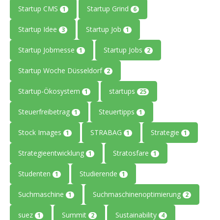
Startup CMS
Startup Grind
1
6
Startup Idee
Startup Job
3
1
Startup Jobmesse
Startup Jobs
1
2
Startup Woche Düsseldorf
2
Startup-Ökosystem
startups
1
25
Steuerfreibetrag
Steuertipps
1
1
Stock Images
STRABAG
Strategie
1
1
1
Strategieentwicklung
Stratosfare
1
1
Studenten
Studierende
1
1
Suchmaschine
Suchmaschinenoptimierung
1
2
suez
Summit
Sustainability
1
2
4