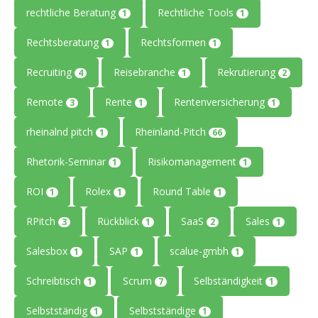
rechtliche Beratung
Rechtliche Tools
1
1
Rechtsberatung
Rechtsformen
1
1
Recruiting
Reisebranche
Rekrutierung
4
1
2
Remote
Rente
Rentenversicherung
3
1
1
rheinalnd pitch
Rheinland-Pitch
1
66
Rhetorik-Seminar
Risikomanagement
1
1
ROI
Rolex
Round Table
1
1
1
RPitch
Rückblick
SaaS
Sales
3
1
2
1
Salesbox
SAP
scalue-gmbh
1
1
1
Schreibtisch
Scrum
Selbständigkeit
1
7
1
Selbstständig
Selbstständige
1
1