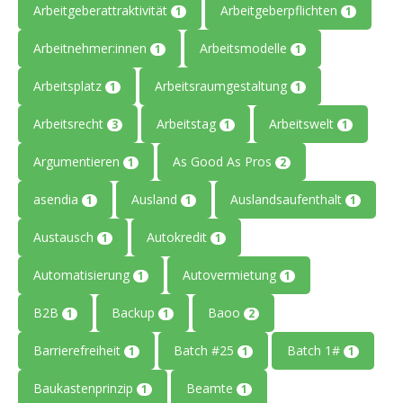
Arbeitgeberattraktivität
Arbeitgeberpflichten
1
1
Arbeitnehmer:innen
Arbeitsmodelle
1
1
Arbeitsplatz
Arbeitsraumgestaltung
1
1
Arbeitsrecht
Arbeitstag
Arbeitswelt
3
1
1
Argumentieren
As Good As Pros
1
2
asendia
Ausland
Auslandsaufenthalt
1
1
1
Austausch
Autokredit
1
1
Automatisierung
Autovermietung
1
1
B2B
Backup
Baoo
1
1
2
Barrierefreiheit
Batch #25
Batch 1#
1
1
1
Baukastenprinzip
Beamte
1
1