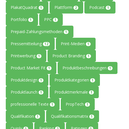
PlakatQuadrat
Plattform
Podcast
1
2
1
Portfolio
PPC
1
1
Prepaid-Zahlungsmethoden
1
Pressemitteilung
Print-Medien
12
1
Printwerbung
Product Branding
1
1
Product Market Fit
Produktbeschreibungen
1
1
Produktdesign
Produktkategorien
1
1
Produktlaunch
Produktmerkmale
1
1
professionelle Texte
PropTech
1
1
Qualifikation
Qualifikationsmatrix
1
1
Quiply
Ranking
Ratingen
1
2
1