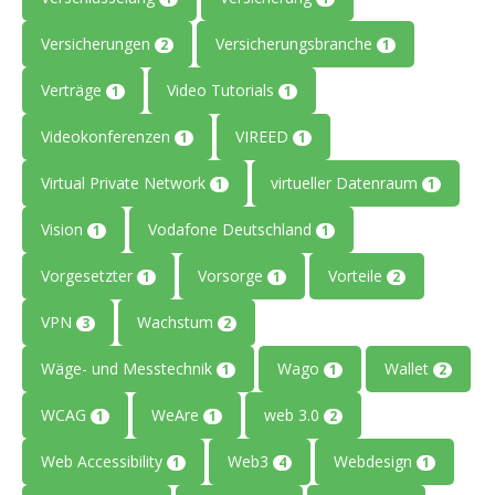
Versicherungen
Versicherungsbranche
2
1
Verträge
Video Tutorials
1
1
Videokonferenzen
VIREED
1
1
Virtual Private Network
virtueller Datenraum
1
1
Vision
Vodafone Deutschland
1
1
Vorgesetzter
Vorsorge
Vorteile
1
1
2
VPN
Wachstum
3
2
Wäge- und Messtechnik
Wago
Wallet
1
1
2
WCAG
WeAre
web 3.0
1
1
2
Web Accessibility
Web3
Webdesign
1
4
1