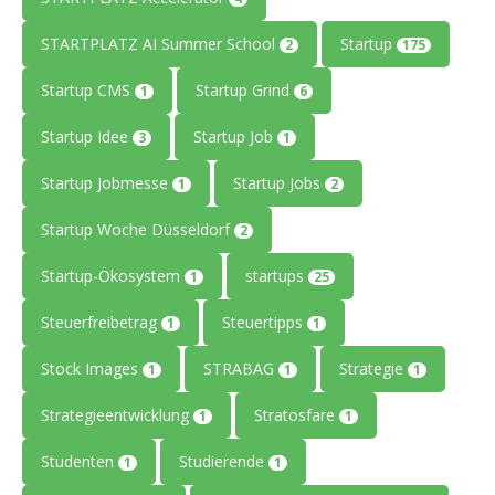
STARTPLATZ AI Summer School
Startup
2
175
Startup CMS
Startup Grind
1
6
Startup Idee
Startup Job
3
1
Startup Jobmesse
Startup Jobs
1
2
Startup Woche Düsseldorf
2
Startup-Ökosystem
startups
1
25
Steuerfreibetrag
Steuertipps
1
1
Stock Images
STRABAG
Strategie
1
1
1
Strategieentwicklung
Stratosfare
1
1
Studenten
Studierende
1
1