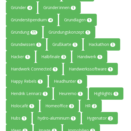
Gründer
Gründer:innen
4
1
Gründerstipendium
Grundlagen
4
1
Gründung
Gründungskonzept
11
1
Grundwissen
Grußkarte
Hackathon
1
1
1
Hacker
Halbfinale
Handwerk
1
3
1
Handwerk Connected
Handwerkssoftware
1
1
Happy Rebels
Headhunter
1
1
Hendrik Lennarz
Heuremo
Highlights
1
1
1
Holocafé
Homeoffice
HR
1
3
2
Hubs
hydro-aluminium
Hygenator
1
1
2
Ideen
Image
Immobilien
1
1
2