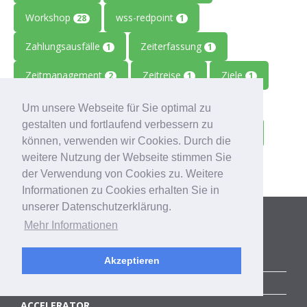
Workshop
wss-redpoint
28
1
Zahlungsausfälle
Zeiterfassung
1
1
Zeitmanagement
Zeitreise
Ziele
2
1
1
Zolitron
Zoll
Zollwissen
1
1
1
Um unsere Webseite für Sie optimal zu
gestalten und fortlaufend verbessern zu
Zoom
Zukunft
Zulieferbetriebe
1
1
1
können, verwenden wir Cookies. Durch die
weitere Nutzung der Webseite stimmen Sie
Zusammenarbeit
1
der Verwendung von Cookies zu. Weitere
Informationen zu Cookies erhalten Sie in
unserer Datenschutzerklärung.
Kategorien
Mehr Informationen
ALLE BLOGBEITRÄGE
Akzeptieren
ERFOLGSGESCHICHTEN
ACCELERATOR