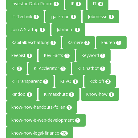
Investor Data Room
IP
IT
1
1
4
IT-Technik
j.jackman
Jobmesse
1
1
1
Join A Startup
Jubiläum
1
1
Kapitalbeschaffung
Karriere
kaufen
1
2
1
keepist
Key Facts
Keyword
1
1
1
KI
KI Acclerator
KI-Chatbot
2
1
1
KI-Transparenz
KI-VO
kick-off
1
1
2
Kindoo
Klimaschutz
Know-how
1
1
1
know-how-handouts-folien
1
know-how-it-web-development
1
know-how-legal-finance
10