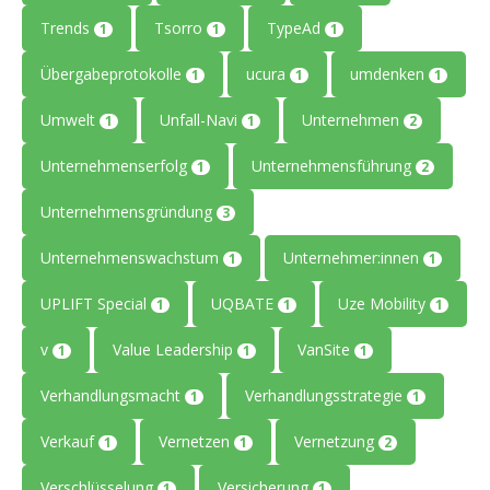
Trends
Tsorro
TypeAd
1
1
1
Übergabeprotokolle
ucura
umdenken
1
1
1
Umwelt
Unfall-Navi
Unternehmen
1
1
2
Unternehmenserfolg
Unternehmensführung
1
2
Unternehmensgründung
3
Unternehmenswachstum
Unternehmer:innen
1
1
UPLIFT Special
UQBATE
Uze Mobility
1
1
1
v
Value Leadership
VanSite
1
1
1
Verhandlungsmacht
Verhandlungsstrategie
1
1
Verkauf
Vernetzen
Vernetzung
1
1
2
Verschlüsselung
Versicherung
1
1