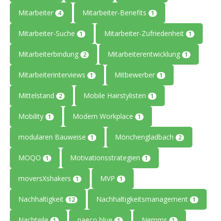
Mitarbeiter
Mitarbeiter-Benefits
4
1
Mitarbeiter-Suche
Mitarbeiter-Zufriedenheit
1
1
Mitarbeiterbindung
Mitarbeiterentwicklung
2
1
Mitarbeiterinterviews
Mitbewerber
1
1
Mittelstand
Mobile Hairstylisten
2
1
Mobility
Modern Workplace
1
1
modularen Bauweise
Mönchengladbach
1
2
MOQO
Motivationsstrategien
1
1
moversXshakers
MVP
1
1
Nachhaltigkeit
Nachhaltigkeitsmanagement
12
1
Nachteile
naeco blue
Nemms
1
1
1