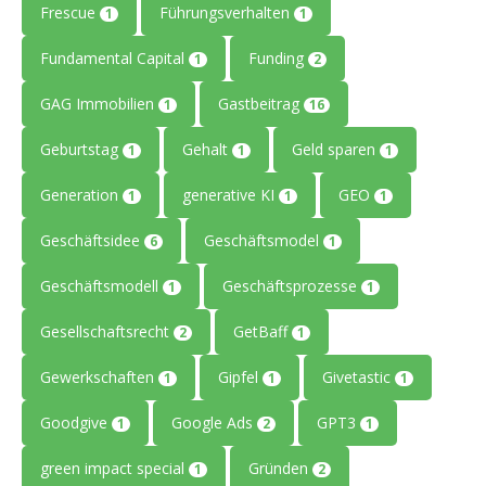
Frescue
Führungsverhalten
1
1
Fundamental Capital
Funding
1
2
GAG Immobilien
Gastbeitrag
1
16
Geburtstag
Gehalt
Geld sparen
1
1
1
Generation
generative KI
GEO
1
1
1
Geschäftsidee
Geschäftsmodel
6
1
Geschäftsmodell
Geschäftsprozesse
1
1
Gesellschaftsrecht
GetBaff
2
1
Gewerkschaften
Gipfel
Givetastic
1
1
1
Goodgive
Google Ads
GPT3
1
2
1
green impact special
Gründen
1
2