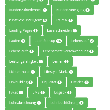
Kundenzufriedenheit
Kundenzuneigung
1
1
künstliche Intelligenz
L'Oréal
9
1
Landing Pages
Laserschneiden
1
1
Laufen
Lean Startup
Lebenslauf
1
16
2
Lebensläufe
Lebensmittelverschwendung
1
1
Leistungsfähigkeit
Lernen
1
2
Lichtenthaler
Lifestyle-Markt
1
1
Linkbuilding
Liquidität
Listicles
1
1
8
livv.at
LMS
Logistik
1
1
1
Lohnabrechnung
Lohnbuchführung
1
1