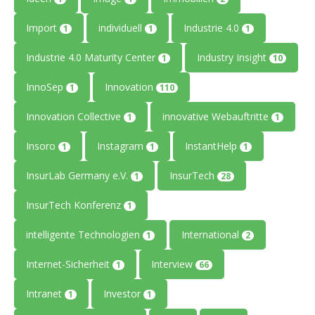
Import
individuell
Industrie 4.0
1
1
1
Industrie 4.0 Maturity Center
Industry Insight
1
10
InnoSep
Innovation
1
110
Innovation Collective
innovative Webauftritte
1
1
Insoro
Instagram
InstantHelp
1
1
1
InsurLab Germany e.V.
InsurTech
1
28
InsurTech Konferenz
1
intelligente Technologien
International
1
2
Internet-Sicherheit
Interview
1
66
Intranet
Investor
1
1