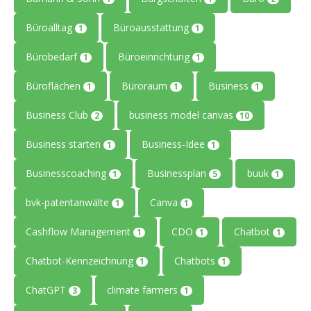
Büroalltag
Büroausstattung
1
1
Bürobedarf
Büroeinrichtung
1
1
Büroflächen
Büroraum
Business
1
1
1
Business Club
business model canvas
2
10
Business starten
Business-Idee
1
1
Businesscoaching
Businessplan
buuk
1
5
1
bvk-patentanwälte
Canva
1
1
Cashflow Management
CDO
Chatbot
1
1
1
Chatbot-Kennzeichnung
Chatbots
1
1
ChatGPT
climate farmers
3
1