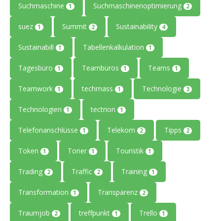
Suchmaschine
Suchmaschinenoptimierung
1
2
suez
Summit
Sustainability
1
2
4
Sustainabill
Tabellenkalkulation
1
1
Tagesbüro
Teambüros
Teams
1
1
1
Teamwork
techmass
Technologie
1
1
3
Technologien
tectrion
1
1
Telefonanschlüsse
Telekom
Tipps
1
2
2
Token
Toner
Touristik
1
1
1
Trading
Traffic
Training
2
2
1
Transformation
Transparenz
1
2
Traumjob
treffpunkt
Trello
2
1
1