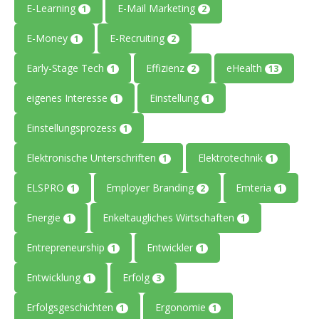
E-Learning
E-Mail Marketing
1
2
E-Money
E-Recruiting
1
2
Early-Stage Tech
Effizienz
eHealth
1
2
13
eigenes Interesse
Einstellung
1
1
Einstellungsprozess
1
Elektronische Unterschriften
Elektrotechnik
1
1
ELSPRO
Employer Branding
Emteria
1
2
1
Energie
Enkeltaugliches Wirtschaften
1
1
Entrepreneurship
Entwickler
1
1
Entwicklung
Erfolg
1
3
Erfolgsgeschichten
Ergonomie
1
1