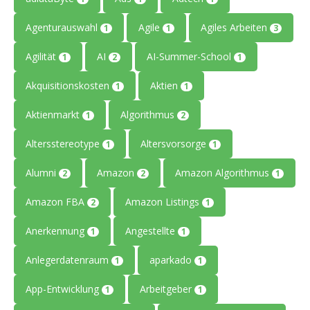
Agenturauswahl
Agile
Agiles Arbeiten
1
1
3
Agilität
AI
AI-Summer-School
1
2
1
Akquisitionskosten
Aktien
1
1
Aktienmarkt
Algorithmus
1
2
Altersstereotype
Altersvorsorge
1
1
Alumni
Amazon
Amazon Algorithmus
2
2
1
Amazon FBA
Amazon Listings
2
1
Anerkennung
Angestellte
1
1
Anlegerdatenraum
aparkado
1
1
App-Entwicklung
Arbeitgeber
1
1