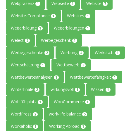
Webpräsenz
Webseite
Website
1
1
7
Website-Compliance
Websites
1
1
Weiterbildung
Weiterbildungen
1
1
Welect
Werbegeschenk
2
1
Werbegeschenke
Werbung
Werksta.tt
2
4
1
Wertschätzung
Wettbewerb
1
3
Wettbewerbsanalysen
Wettbewerbsfähigkeit
1
1
Winterfinale
wirkungsvoll
Wissen
2
1
1
Wohlfühlplatz
WooCommerce
1
1
WordPress
work-life balance
2
5
Workaholic
Working Abroad
1
1