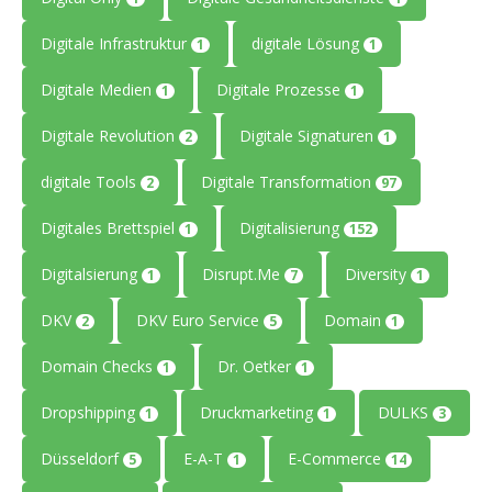
Digitale Infrastruktur
digitale Lösung
1
1
Digitale Medien
Digitale Prozesse
1
1
Digitale Revolution
Digitale Signaturen
2
1
digitale Tools
Digitale Transformation
2
97
Digitales Brettspiel
Digitalisierung
1
152
Digitalsierung
Disrupt.Me
Diversity
1
7
1
DKV
DKV Euro Service
Domain
2
5
1
Domain Checks
Dr. Oetker
1
1
Dropshipping
Druckmarketing
DULKS
1
1
3
Düsseldorf
E-A-T
E-Commerce
5
1
14