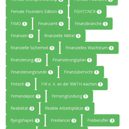
Female Founders Edition
FGHTCNCR
1
1
FIMO
Finanzamt
Finanzbranche
1
1
1
Finanzen
finanzielle Mittel
1
1
finanzielle Sicherheit
Finanzielles Wachstum
1
1
finanzierung
Finanzierungsplan
27
1
Finanzierungsrunde
Finanzübersicht
1
1
Fintech
FIR e. V. an der RWTH Aachen
1
1
Firmendepot
Firmengründung
1
1
flexibilität
flexible Arbeitsplätze
3
1
flyingshapes
Freelancer
Freiberufler
1
3
3