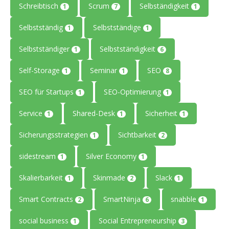
Schreibtisch
Scrum
Selbständigkeit
1
7
1
Selbstständig
Selbstständige
1
1
Selbstständiger
Selbstständigkeit
1
6
Self-Storage
Seminar
SEO
1
1
8
SEO für Startups
SEO-Optimierung
1
1
Service
Shared-Desk
Sicherheit
1
1
1
Sicherungsstrategien
Sichtbarkeit
1
2
sidestream
Silver Economy
1
1
Skalierbarkeit
Skinmade
Slack
1
2
1
Smart Contracts
SmartNinja
snabble
2
6
1
social business
Social Entrepreneurship
1
3