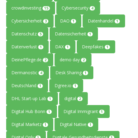
crowdinvesting
Cybersecurity
15
4
Cybersicherheit
DAO
Datenhandel
3
1
1
Datenschutz
Datensicherheit
5
1
Datenverlust
DAX
Deepfakes
1
1
1
DeinePflege.de
demo day
2
2
Dermanostic
Desk Sharing
4
1
Deutschland
Dgree.io
1
1
DHL Start-up Lab
digital
1
2
Digital Hub Bonn
Digital Immigrant
1
1
Digital Marketz
Digital Native
1
1
Digital Only
Digitale Gesundheitsdienste
1
1