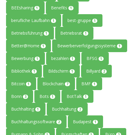
BEEsharing
Benefits
1
1
berufliche Laufbahn
best-gruppe
1
1
Betriebsführung
Betriebsrat
1
1
Better@Home
Bewerberverfolgungssysteme
1
1
Bewerbung
bezahlen
BFSG
1
1
1
Bibliothek
Bildschirm
Billyard
1
1
2
Bitcoin
Blockchain
BMF
1
7
1
Bonn
Bots
BotTalk
3
1
1
Buchhalting
Buchhaltung
1
2
Buchhaltungssoftware
Budapest
2
1
Bumann & Sohn
Bürgschaften
Büro
1
1
2