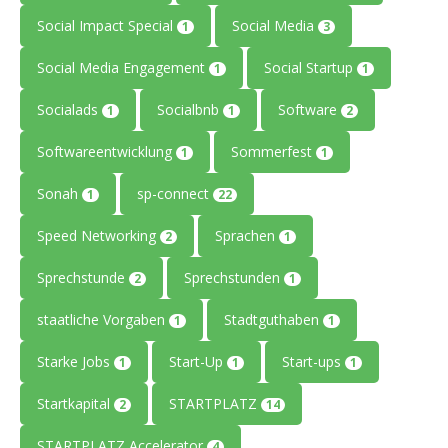
Social Impact Special
Social Media
1
3
Social Media Engagement
Social Startup
1
1
Socialads
Socialbnb
Software
1
1
2
Softwareentwicklung
Sommerfest
1
1
Sonah
sp-connect
1
22
Speed Networking
Sprachen
2
1
Sprechstunde
Sprechstunden
2
1
staatliche Vorgaben
Stadtguthaben
1
1
Starke Jobs
Start-Up
Start-ups
1
1
1
Startkapital
STARTPLATZ
2
14
STARTPLATZ Accelerator
4