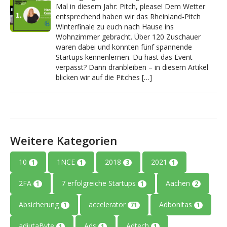
Mal in diesem Jahr: Pitch, please! Dem Wetter
entsprechend haben wir das Rheinland-Pitch
Winterfinale zu euch nach Hause ins
Wohnzimmer gebracht. Über 120 Zuschauer
waren dabei und konnten fünf spannende
Startups kennenlernen. Du hast das Event
verpasst? Dann dranbleiben – in diesem Artikel
blicken wir auf die Pitches […]
Weitere Kategorien
10
1NCE
2018
2021
1
1
3
1
2FA
7 erfolgreiche Startups
Aachen
1
1
2
Absicherung
accelerator
Adbonitas
1
71
1
adiutaByte
Ads
Adtech
1
1
1