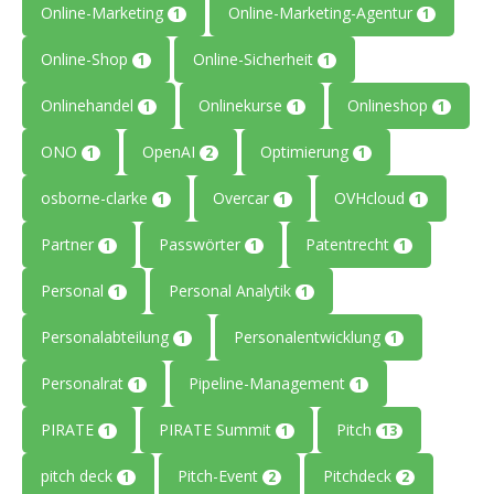
Online-Marketing
Online-Marketing-Agentur
1
1
Online-Shop
Online-Sicherheit
1
1
Onlinehandel
Onlinekurse
Onlineshop
1
1
1
ONO
OpenAI
Optimierung
1
2
1
osborne-clarke
Overcar
OVHcloud
1
1
1
Partner
Passwörter
Patentrecht
1
1
1
Personal
Personal Analytik
1
1
Personalabteilung
Personalentwicklung
1
1
Personalrat
Pipeline-Management
1
1
PIRATE
PIRATE Summit
Pitch
1
1
13
pitch deck
Pitch-Event
Pitchdeck
1
2
2