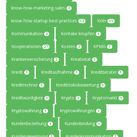
know-how-marketing-sales
2
know-how-startup-best-practices
Köln
12
11
Kommunikation
Kontake knüpfen
2
1
Kooperationen
Kosten
KPMG
27
3
1
Krankenversicherung
Kreativität
2
1
Kredit
Kreditaufnahme
Kreditberater
1
1
1
Kreditrechner
Kreditrisikobewertung
1
1
Kreditwürdigkeit
Krypto
Kryptomarkt
1
3
1
Kryptowährung
Kryptowährungen
1
1
Kundenbeziehung
Kundenbindung
1
1
Kundengewinnung
Kundenkommunikation
1
1