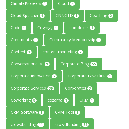
ClimatePioneers
Cloud
1
4
Cloud-Speicher
CNNCTD
Coaching
1
1
2
Code
Cognigy
comdocks
1
1
1
Community
Community Membership
1
1
Content
content marketing
1
2
Conversational AI
Corporate Blog
1
55
Corporate Innovation
Corporate Law Clinic
2
1
Corporate Services
Corporates
39
3
Coworking
cozama
CRM
8
1
1
CRM-Software
CRM-Tool
1
1
crowdbuilding
crowdfunding
11
26