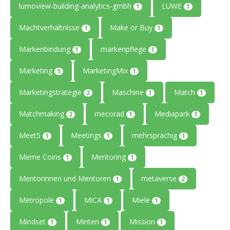
lumoview-building-analytics-gmbh
LUWE
1
1
Machtverhältnisse
Make or Buy
1
1
Markenbindung
markenpflege
1
1
Marketing
MarketingMix
5
1
Marketingstrategie
Maschine
Match
2
1
1
Matchmaking
mecorad
Mediapark
2
1
1
Meet5
Meetings
mehrsprachig
1
1
1
Meme Coins
Mentoring
1
1
Mentorinnen und Mentoren
metaverse
1
2
Metropole
MiCA
Miele
1
1
1
Mindset
Minten
Mission
1
1
1