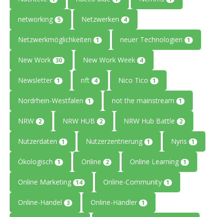
networking
Netzwerken
5
4
Netzwerkmöglichkeiten
neuer Technologien
1
1
New Work
New Work Week
30
4
Newsletter
nft
Nico Tico
1
4
1
Nordrhein-Westfalen
not the mainstream
1
1
NRW
NRW HUB
NRW Hub Battle
2
2
2
Nutzerdaten
Nutzerzentrierung
Nyris
1
1
1
Ökologisch
Online
Online Learning
1
2
1
Online Marketing
Online-Community
14
1
Online-Handel
Online-Händler
3
1