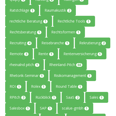
Ratstchläge
Raumakustik
1
2
rechtliche Beratung
Rechtliche Tools
1
1
Rechtsberatung
Rechtsformen
1
1
Recruiting
Reisebranche
Rekrutierung
4
1
2
Remote
Rente
Rentenversicherung
3
1
1
rheinalnd pitch
Rheinland-Pitch
1
66
Rhetorik-Seminar
Risikomanagement
1
1
ROI
Rolex
Round Table
1
1
1
RPitch
Rückblick
SaaS
Sales
3
1
2
1
Salesbox
SAP
scalue-gmbh
1
1
1