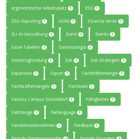
ergonomischer Arbeitsplatz
ESG
1
1
ESG-Reporting
eSIM
Estancia Verde
1
1
1
EU-KI-Verordnung
Event
Events
1
3
1
Excel-Tabellen
Existenzangst
1
1
Existenzgründung
Exit
Exit-Strategien
1
1
1
Expansion
Export
Fachkräftemangel
1
1
1
Fachkräftemangels
Fachleute
1
1
Factory Campus Düsseldorf
Fähigkeiten
1
1
Fahrzeuge
fairlanguage
1
1
Familienunternehmen
Feedback
1
1
Female Entrepreneurship
Female Founders
2
3