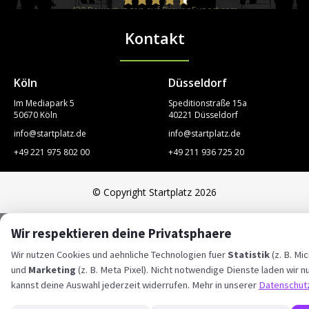
420
Bewertungen auf ProvenExpert.com
Kontakt
STARTPLATZ
Köln
Düsseldorf
Im Mediapark 5
Speditionstraße 15a
50670 Köln
40221 Düsseldorf
info@startplatz.de
info@startplatz.de
+49 221 975 802 00
+49 211 936 725 20
© Copyright Startplatz 2026
Wir respektieren deine Privatsphaere
Wir nutzen Cookies und aehnliche Technologien fuer
Statistik
(z. B. Mic
und
Marketing
(z. B. Meta Pixel). Nicht notwendige Dienste laden wir nu
kannst deine Auswahl jederzeit widerrufen. Mehr in unserer
Datenschut