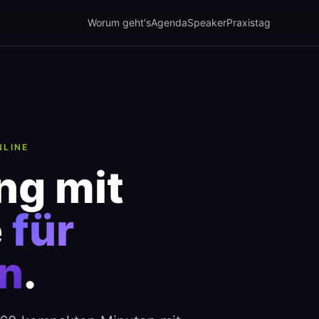
Worum geht's
Agenda
Speaker
Praxistag
NLINE
ng mit
e
für
n
.