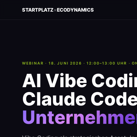
STARTPLATZ
×
ECODYNAMICS
WEBINAR · 18. JUNI 2026 · 12:00–13:00 UHR · O
AI Vibe Codi
Claude Cod
Unternehme