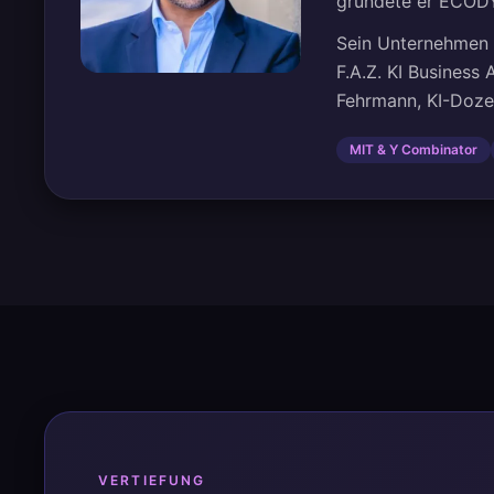
gründete er ECODY
Sein Unternehmen 
F.A.Z. KI Business
Fehrmann, KI-Doz
MIT & Y Combinator
VERTIEFUNG