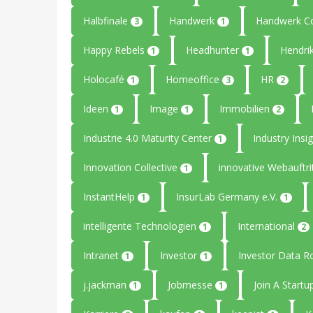
Halbfinale
Handwerk
Handwerk C
3
1
Happy Rebels
Headhunter
Hendri
1
1
Holocafé
Homeoffice
HR
1
3
2
Ideen
Image
Immobilien
1
1
2
Industrie 4.0 Maturity Center
Industry Insi
1
Innovation Collective
innovative Webauftri
1
InstantHelp
InsurLab Germany e.V.
1
1
intelligente Technologien
International
1
2
Intranet
Investor
Investor Data 
1
1
j.jackman
Jobmesse
Join A Start
1
1