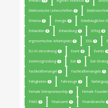
eHealth
eigenes Interesse
Einste
13
1
Elektronische Unterschriften
Elektrotechn
1
Emteria
Energie
Enkeltaugliches 
1
1
Entwickler
Entwicklung
Erfolg
1
1
3
ergonomischer Arbeitsplatz
ESG
1
1
EU-KI-Verordnung
Event
Events
1
3
1
Existenzgründung
Exit
Exit-Strate
1
1
Fachkräftemangel
Fachkräftemangels
1
1
Fähigkeiten
Fahrzeuge
fairlangu
1
1
Female Entrepreneurship
Female Founde
2
FIMO
Finanzamt
Finanzbranche
1
1