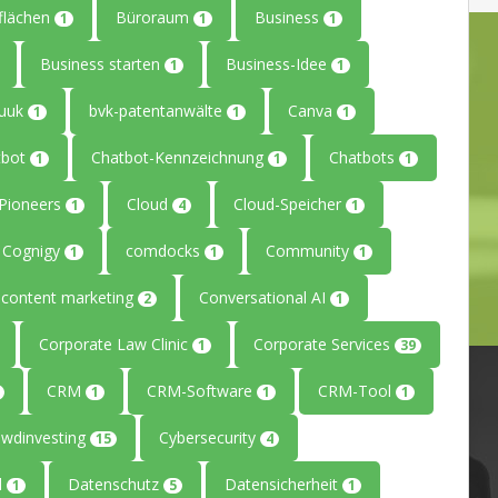
flächen
Büroraum
Business
1
1
1
Business starten
Business-Idee
1
1
uuk
bvk-patentanwälte
Canva
1
1
1
tbot
Chatbot-Kennzeichnung
Chatbots
1
1
1
ePioneers
Cloud
Cloud-Speicher
1
4
1
Cognigy
comdocks
Community
1
1
1
content marketing
Conversational AI
2
1
Corporate Law Clinic
Corporate Services
1
39
CRM
CRM-Software
CRM-Tool
1
1
1
owdinvesting
Cybersecurity
15
4
l
Datenschutz
Datensicherheit
1
5
1