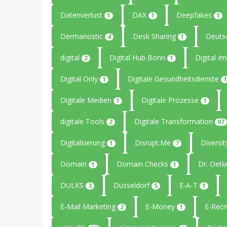
Datenverlust
DAX
Deepfakes
1
1
1
Dermanostic
Desk Sharing
Deuts
4
1
digital
Digital Hub Bonn
Digital I
2
1
Digital Only
Digitale Gesundheitsdienste
1
1
Digitale Medien
Digitale Prozesse
1
1
digitale Tools
Digitale Transformation
2
97
Digitalsierung
Disrupt.Me
Diversi
1
7
Domain
Domain Checks
Dr. Oetk
1
1
DULKS
Düsseldorf
E-A-T
3
5
1
E-Mail Marketing
E-Money
E-Recr
2
1