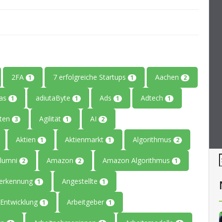
2FA
7 erfolgreiche Startups
Aachen
1
1
2
tas
adiutaByte
Ads
Adtech
1
1
1
1
iten
Agilität
AI
3
1
2
Aktien
Aktienmarkt
Algorithmus
1
1
2
lumni
Amazon
Amazon Algorithmus
2
2
1
erkennung
Angestellte
1
1
Entwicklung
Arbeitgeber
1
1