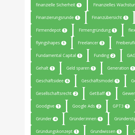
finanzielle Sicherheit
Finanzielles Wachst
1
Finanzierungsrunde
Finanzübersicht
1
1
Firmendepot
Firmengründung
flex
1
1
flyingshapes
Freelancer
Freiberuf
1
3
Fundamental Capital
Funding
GAG
1
2
Gehalt
Geld sparen
Generation
1
1
1
Geschäftsidee
Geschäftsmodel
G
6
1
Gesellschaftsrecht
GetBaff
Gewer
2
1
Goodgive
Google Ads
GPT3
1
2
1
Gründer
Gründer:innen
Gründerst
4
1
Gründungskonzept
Grundwissen
1
1