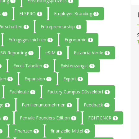
llung
Einstellungsprozess
1
1
ik
ELSPRO
Employer Branding
1
1
2
Wirtschaften
Entrepreneurship
1
1
Erfolgsgeschichten
Ergonomie
1
1
ESG-Reporting
eSIM
Estancia Verde
1
1
1
Excel-Tabellen
Existenzangst
1
1
gien
Expansion
Export
1
1
1
Fachleute
Factory Campus Düsseldorf
1
1
age
Familienunternehmen
Feedback
1
1
1
rs
Female Founders Edition
FGHTCNCR
3
1
1
Finanzen
finanzielle Mittel
1
1
1