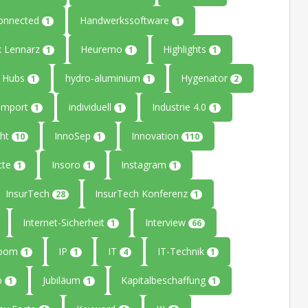
onnected
Handwerkssoftware
1
1
k Lennarz
Heuremo
Highlights
1
1
1
Hubs
hydro-aluminium
Hygenator
1
1
2
Import
individuell
Industrie 4.0
1
1
1
ght
InnoSep
Innovation
10
1
110
tte
Insoro
Instagram
1
1
1
InsurTech
InsurTech Konferenz
28
1
Internet-Sicherheit
Interview
1
66
Room
IP
IT
IT-Technik
1
1
4
1
up
Jubiläum
Kapitalbeschaffung
1
1
1