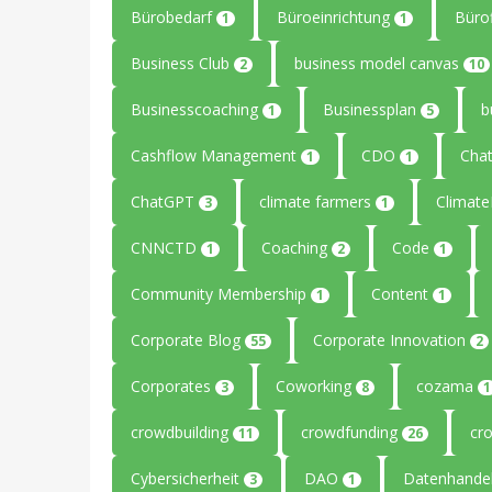
Bürobedarf
Büroeinrichtung
Büro
1
1
Business Club
business model canvas
2
10
Businesscoaching
Businessplan
b
1
5
Cashflow Management
CDO
Cha
1
1
ChatGPT
climate farmers
Climat
3
1
CNNCTD
Coaching
Code
1
2
1
Community Membership
Content
1
1
Corporate Blog
Corporate Innovation
55
2
Corporates
Coworking
cozama
3
8
1
crowdbuilding
crowdfunding
cr
11
26
Cybersicherheit
DAO
Datenhande
3
1