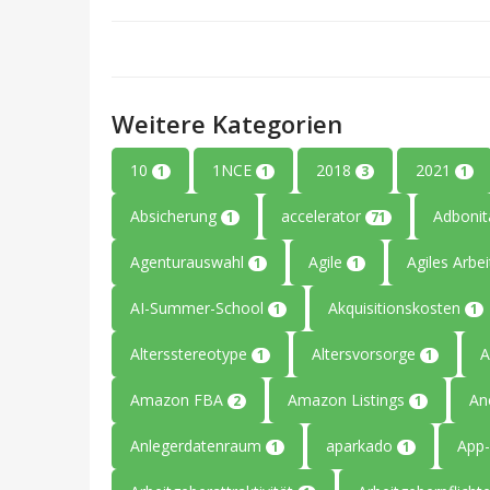
Weitere Kategorien
10
1NCE
2018
2021
1
1
3
1
Absicherung
accelerator
Adboni
1
71
Agenturauswahl
Agile
Agiles Arbe
1
1
AI-Summer-School
Akquisitionskosten
1
1
Altersstereotype
Altersvorsorge
A
1
1
Amazon FBA
Amazon Listings
An
2
1
Anlegerdatenraum
aparkado
App-
1
1