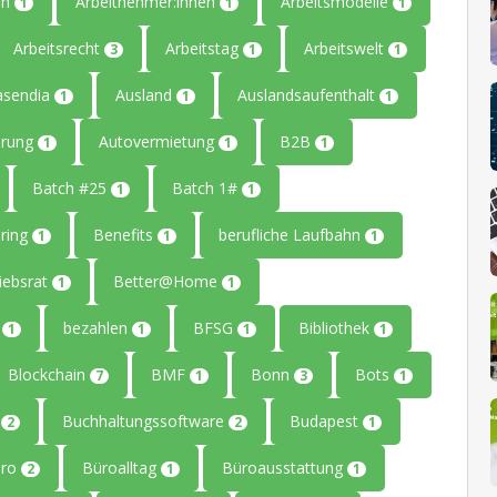
en
Arbeitnehmer:innen
Arbeitsmodelle
1
1
1
Arbeitsrecht
Arbeitstag
Arbeitswelt
3
1
1
asendia
Ausland
Auslandsaufenthalt
1
1
1
erung
Autovermietung
B2B
1
1
1
Batch #25
Batch 1#
1
1
ring
Benefits
berufliche Laufbahn
1
1
1
iebsrat
Better@Home
1
1
g
bezahlen
BFSG
Bibliothek
1
1
1
1
Blockchain
BMF
Bonn
Bots
7
1
3
1
g
Buchhaltungssoftware
Budapest
2
2
1
üro
Büroalltag
Büroausstattung
2
1
1