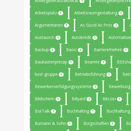
Arbeitgeberattraktivität
Arbeitgeberpflicht
1
Arbeitsplatz
Arbeitsraumgestaltung
1
1
Argumentieren
As Good As Pros
1
2
Austausch
Autokredit
Automatisi
1
1
Backup
Baoo
Barrierefreiheit
1
2
1
Baukastenprinzip
Beamte
BEEsha
1
1
best-gruppe
Betriebsführung
Betr
1
1
Bewerberverfolgungssysteme
Bewerbun
1
Bildschirm
Billyard
Bitcoin
1
2
1
BotTalk
Buchhalting
Buchhaltun
1
1
Bumann & Sohn
Bürgschaften
B
1
1