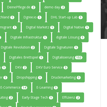
DeinePflege.de
demo day
2
2
chland
Dgree.io
DHL Start-up Lab
1
1
1
mmigrant
Digital Marketz
Digital Native
1
1
1
Digitale Infrastruktur
digitale Lösung
1
1
Digitale Revolution
Digitale Signaturen
2
1
Digitales Brettspiel
Digitalisierung
1
152
ty
DKV
DKV Euro Service
1
2
5
er
Dropshipping
Druckmarketing
1
1
1
E-Commerce
E-Learning
14
1
uiting
Early-Stage Tech
Effizienz
2
1
2