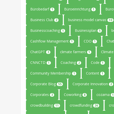
Bürobedarf
Büroeinrichtung
Büro
1
1
Business Club
business model canvas
2
10
Businesscoaching
Businessplan
b
1
5
Cashflow Management
CDO
Cha
1
1
ChatGPT
climate farmers
Climat
3
1
CNNCTD
Coaching
Code
1
2
1
Community Membership
Content
1
1
Corporate Blog
Corporate Innovation
55
2
Corporates
Coworking
cozama
3
8
1
crowdbuilding
crowdfunding
cr
11
26