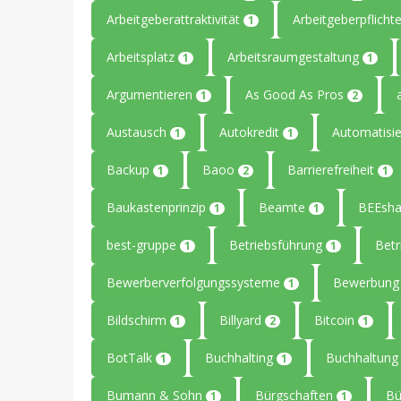
Arbeitgeberattraktivität
Arbeitgeberpflicht
1
Arbeitsplatz
Arbeitsraumgestaltung
1
1
Argumentieren
As Good As Pros
1
2
Austausch
Autokredit
Automatisi
1
1
Backup
Baoo
Barrierefreiheit
1
2
1
Baukastenprinzip
Beamte
BEEsha
1
1
best-gruppe
Betriebsführung
Betr
1
1
Bewerberverfolgungssysteme
Bewerbun
1
Bildschirm
Billyard
Bitcoin
1
2
1
BotTalk
Buchhalting
Buchhaltun
1
1
Bumann & Sohn
Bürgschaften
B
1
1