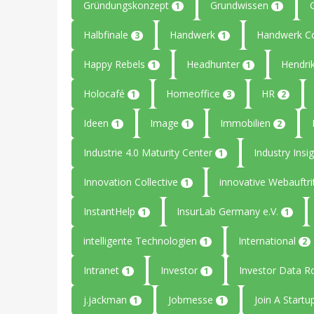
Gründungskonzept
Grundwissen
1
1
Halbfinale
Handwerk
Handwerk C
3
1
Happy Rebels
Headhunter
Hendri
1
1
Holocafé
Homeoffice
HR
1
3
2
Ideen
Image
Immobilien
1
1
2
Industrie 4.0 Maturity Center
Industry Insi
1
Innovation Collective
innovative Webauftri
1
InstantHelp
InsurLab Germany e.V.
1
1
intelligente Technologien
International
1
2
Intranet
Investor
Investor Data 
1
1
j.jackman
Jobmesse
Join A Start
1
1