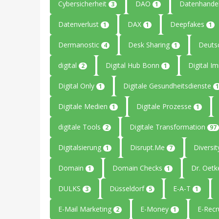
Cybersicherheit
DAO
Datenhande
3
1
Datenverlust
DAX
Deepfakes
1
1
1
Dermanostic
Desk Sharing
Deuts
4
1
digital
Digital Hub Bonn
Digital I
2
1
Digital Only
Digitale Gesundheitsdienste
1
1
Digitale Medien
Digitale Prozesse
1
1
digitale Tools
Digitale Transformation
2
97
Digitalsierung
Disrupt.Me
Diversi
1
7
Domain
Domain Checks
Dr. Oetk
1
1
DULKS
Düsseldorf
E-A-T
3
5
1
E-Mail Marketing
E-Money
E-Recr
2
1