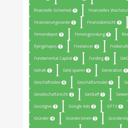
finanzielle Sicherheit
Finanzielles Wachst
1
Finanzierungsrunde
Finanzübersicht
1
1
Firmendepot
Firmengründung
flex
1
1
flyingshapes
Freelancer
Freiberuf
1
3
Fundamental Capital
Funding
GAG
1
2
Gehalt
Geld sparen
Generation
1
1
1
Geschäftsidee
Geschäftsmodel
G
6
1
Gesellschaftsrecht
GetBaff
Gewer
2
1
Goodgive
Google Ads
GPT3
1
2
1
Gründer
Gründer:innen
Gründerst
4
1