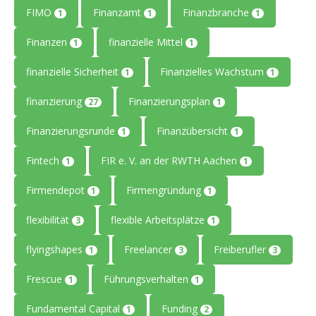
FIMO
Finanzamt
Finanzbranche
1
1
1
Finanzen
finanzielle Mittel
1
1
finanzielle Sicherheit
Finanzielles Wachstum
1
1
finanzierung
Finanzierungsplan
27
1
Finanzierungsrunde
Finanzübersicht
1
1
Fintech
FIR e. V. an der RWTH Aachen
1
1
Firmendepot
Firmengründung
1
1
flexibilität
flexible Arbeitsplätze
3
1
flyingshapes
Freelancer
Freiberufler
1
3
3
Frescue
Führungsverhalten
1
1
Fundamental Capital
Funding
1
2