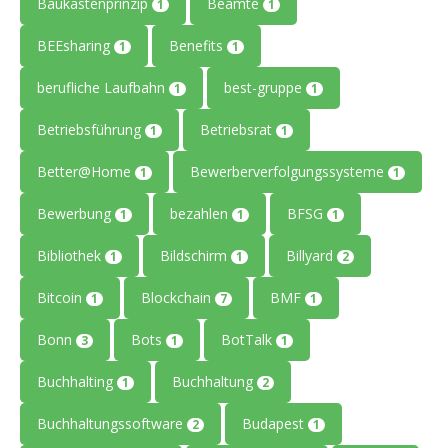
Baukastenprinzip
Beamte
1
1
BEEsharing
Benefits
1
1
berufliche Laufbahn
best-gruppe
1
1
Betriebsführung
Betriebsrat
1
1
Better@Home
Bewerberverfolgungssysteme
1
1
Bewerbung
bezahlen
BFSG
1
1
1
Bibliothek
Bildschirm
Billyard
1
1
2
Bitcoin
Blockchain
BMF
1
7
1
Bonn
Bots
BotTalk
3
1
1
Buchhalting
Buchhaltung
1
2
Buchhaltungssoftware
Budapest
2
1