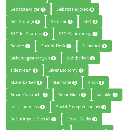
Selbstständiger
Selbstständigkeit
1
6
Self-Storage
Seminar
SEO
1
1
8
SEO für Startups
SEO-Optimierung
1
1
Service
Shared-Desk
Sicherheit
1
1
1
Sicherungsstrategien
Sichtbarkeit
1
2
sidestream
Silver Economy
1
1
Skalierbarkeit
Skinmade
Slack
1
2
1
Smart Contracts
SmartNinja
snabble
2
6
1
social business
Social Entrepreneurship
1
3
Social Impact Special
Social Media
1
3