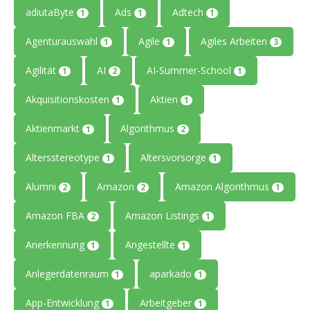
adiutaByte
Ads
Adtech
1
1
1
Agenturauswahl
Agile
Agiles Arbeiten
1
1
3
Agilität
AI
AI-Summer-School
1
2
1
Akquisitionskosten
Aktien
1
1
Aktienmarkt
Algorithmus
1
2
Altersstereotype
Altersvorsorge
1
1
Alumni
Amazon
Amazon Algorithmus
2
2
1
Amazon FBA
Amazon Listings
2
1
Anerkennung
Angestellte
1
1
Anlegerdatenraum
aparkado
1
1
App-Entwicklung
Arbeitgeber
1
1