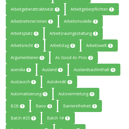
Arbeitgeberattraktivität
Arbeitgeberpflichten
1
1
Arbeitnehmer:innen
Arbeitsmodelle
1
1
Arbeitsplatz
Arbeitsraumgestaltung
1
1
Arbeitsrecht
Arbeitstag
Arbeitswelt
3
1
1
Argumentieren
As Good As Pros
1
2
asendia
Ausland
Auslandsaufenthalt
1
1
1
Austausch
Autokredit
1
1
Automatisierung
Autovermietung
1
1
B2B
Baoo
Barrierefreiheit
1
2
1
Batch #25
Batch 1#
1
1