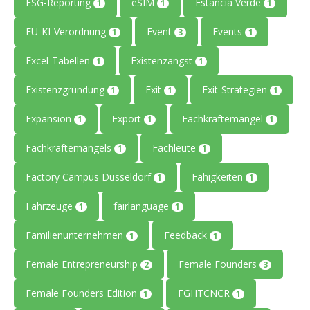
ESG-Reporting
eSIM
Estancia Verde
1
1
1
EU-KI-Verordnung
Event
Events
1
3
1
Excel-Tabellen
Existenzangst
1
1
Existenzgründung
Exit
Exit-Strategien
1
1
1
Expansion
Export
Fachkräftemangel
1
1
1
Fachkräftemangels
Fachleute
1
1
Factory Campus Düsseldorf
Fähigkeiten
1
1
Fahrzeuge
fairlanguage
1
1
Familienunternehmen
Feedback
1
1
Female Entrepreneurship
Female Founders
2
3
Female Founders Edition
FGHTCNCR
1
1