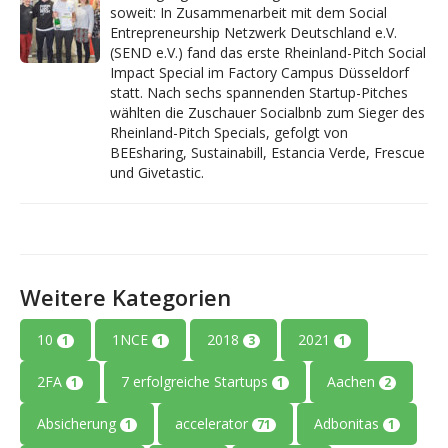
soweit: In Zusammenarbeit mit dem Social
Entrepreneurship Netzwerk Deutschland e.V.
(SEND e.V.) fand das erste Rheinland-Pitch Social
Impact Special im Factory Campus Düsseldorf
statt. Nach sechs spannenden Startup-Pitches
wählten die Zuschauer Socialbnb zum Sieger des
Rheinland-Pitch Specials, gefolgt von
BEEsharing, Sustainabill, Estancia Verde, Frescue
und Givetastic.
Weitere Kategorien
10
1NCE
2018
2021
1
1
3
1
2FA
7 erfolgreiche Startups
Aachen
1
1
2
Absicherung
accelerator
Adbonitas
1
71
1