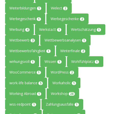
Weiterbildungen
Welect
1
2
Werbegeschenk
Werbegeschenke
1
2
Werbung
Werksta.tt
Wertschätzung
4
1
1
Wettbewerb
Wettbewerbsanalysen
3
1
Wettbewerbsfähigkeit
Winterfinale
1
2
wirkungsvoll
Wissen
Wohlfühlplatz
1
1
1
WooCommerce
WordPress
1
2
work-life balance
Workaholic
5
1
Working Abroad
Workshop
1
28
wss-redpoint
Zahlungsausfälle
1
1