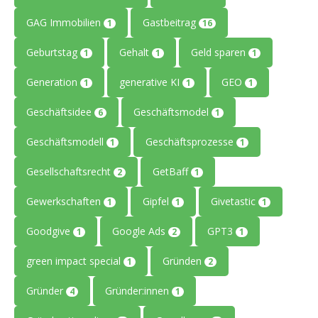
GAG Immobilien
Gastbeitrag
1
16
Geburtstag
Gehalt
Geld sparen
1
1
1
Generation
generative KI
GEO
1
1
1
Geschäftsidee
Geschäftsmodel
6
1
Geschäftsmodell
Geschäftsprozesse
1
1
Gesellschaftsrecht
GetBaff
2
1
Gewerkschaften
Gipfel
Givetastic
1
1
1
Goodgive
Google Ads
GPT3
1
2
1
green impact special
Gründen
1
2
Gründer
Gründer:innen
4
1