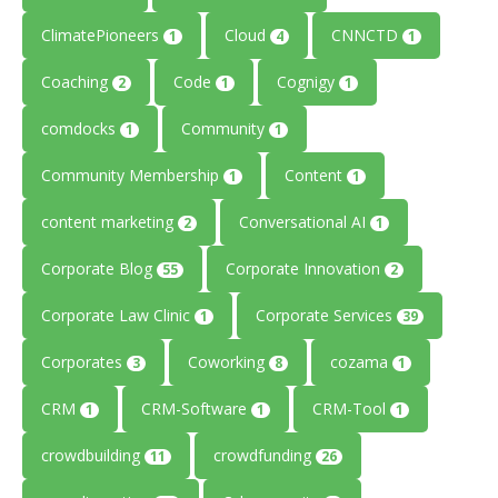
ClimatePioneers
Cloud
CNNCTD
1
4
1
Coaching
Code
Cognigy
2
1
1
comdocks
Community
1
1
Community Membership
Content
1
1
content marketing
Conversational AI
2
1
Corporate Blog
Corporate Innovation
55
2
Corporate Law Clinic
Corporate Services
1
39
Corporates
Coworking
cozama
3
8
1
CRM
CRM-Software
CRM-Tool
1
1
1
crowdbuilding
crowdfunding
11
26