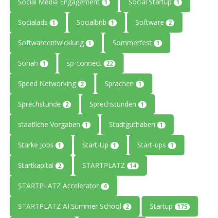
Social Media Engagement
Social Startup
1
1
Socialads
Socialbnb
Software
1
1
2
Softwareentwicklung
Sommerfest
1
1
Sonah
sp-connect
1
22
Speed Networking
Sprachen
2
1
Sprechstunde
Sprechstunden
2
1
staatliche Vorgaben
Stadtguthaben
1
1
Starke Jobs
Start-Up
Start-ups
1
1
1
Startkapital
STARTPLATZ
2
14
STARTPLATZ Accelerator
4
STARTPLATZ AI Summer School
Startup
2
175