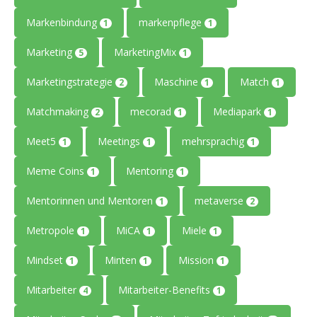
Markenbindung
markenpflege
1
1
Marketing
MarketingMix
5
1
Marketingstrategie
Maschine
Match
2
1
1
Matchmaking
mecorad
Mediapark
2
1
1
Meet5
Meetings
mehrsprachig
1
1
1
Meme Coins
Mentoring
1
1
Mentorinnen und Mentoren
metaverse
1
2
Metropole
MiCA
Miele
1
1
1
Mindset
Minten
Mission
1
1
1
Mitarbeiter
Mitarbeiter-Benefits
4
1