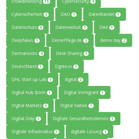
crowdinvesting
Cybersecurity
15
4
Cybersicherheit
DAO
Datenhandel
3
1
1
Datenschutz
Datenverlust
DAX
5
1
1
Deepfakes
DeinePflege.de
demo day
1
2
2
Dermanostic
Desk Sharing
4
1
Deutschland
Dgree.io
1
1
DHL Start-up Lab
digital
1
2
Digital Hub Bonn
Digital Immigrant
1
1
Digital Marketz
Digital Native
1
1
Digital Only
Digitale Gesundheitsdienste
1
1
Digitale Infrastruktur
digitale Lösung
1
1