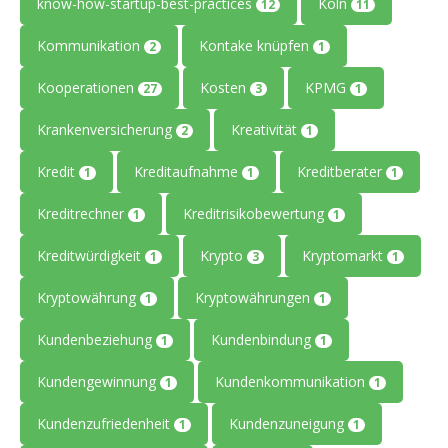
know-how-startup-best-practices
Köln
12
11
Kommunikation
Kontake knüpfen
2
1
Kooperationen
Kosten
KPMG
27
3
1
Krankenversicherung
Kreativität
2
1
Kredit
Kreditaufnahme
Kreditberater
1
1
1
Kreditrechner
Kreditrisikobewertung
1
1
Kreditwürdigkeit
Krypto
Kryptomarkt
1
3
1
Kryptowährung
Kryptowährungen
1
1
Kundenbeziehung
Kundenbindung
1
1
Kundengewinnung
Kundenkommunikation
1
1
Kundenzufriedenheit
Kundenzuneigung
1
1