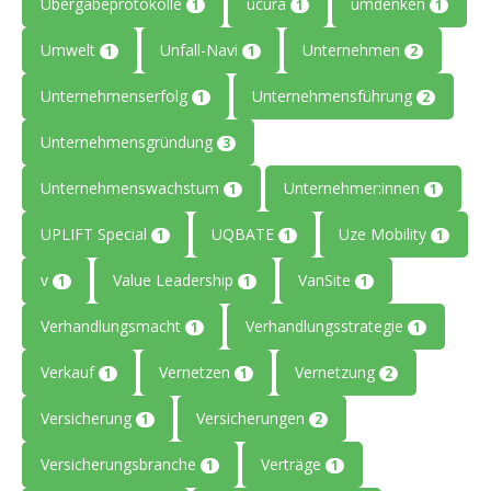
Übergabeprotokolle
ucura
umdenken
1
1
1
Umwelt
Unfall-Navi
Unternehmen
1
1
2
Unternehmenserfolg
Unternehmensführung
1
2
Unternehmensgründung
3
Unternehmenswachstum
Unternehmer:innen
1
1
UPLIFT Special
UQBATE
Uze Mobility
1
1
1
v
Value Leadership
VanSite
1
1
1
Verhandlungsmacht
Verhandlungsstrategie
1
1
Verkauf
Vernetzen
Vernetzung
1
1
2
Versicherung
Versicherungen
1
2
Versicherungsbranche
Verträge
1
1