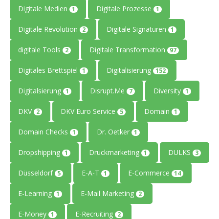
Digitale Medien
Digitale Prozesse
1
1
Digitale Revolution
Digitale Signaturen
2
1
digitale Tools
Digitale Transformation
2
97
Digitales Brettspiel
Digitalisierung
1
152
Digitalsierung
Disrupt.Me
Diversity
1
7
1
DKV
DKV Euro Service
Domain
2
5
1
Domain Checks
Dr. Oetker
1
1
Dropshipping
Druckmarketing
DULKS
1
1
3
Düsseldorf
E-A-T
E-Commerce
5
1
14
E-Learning
E-Mail Marketing
1
2
E-Money
E-Recruiting
1
2