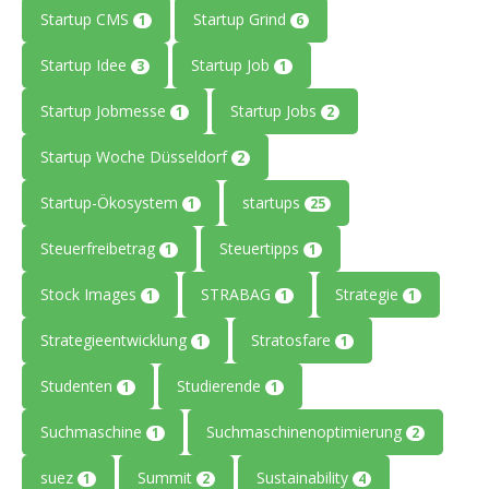
Startup CMS
Startup Grind
1
6
Startup Idee
Startup Job
3
1
Startup Jobmesse
Startup Jobs
1
2
Startup Woche Düsseldorf
2
Startup-Ökosystem
startups
1
25
Steuerfreibetrag
Steuertipps
1
1
Stock Images
STRABAG
Strategie
1
1
1
Strategieentwicklung
Stratosfare
1
1
Studenten
Studierende
1
1
Suchmaschine
Suchmaschinenoptimierung
1
2
suez
Summit
Sustainability
1
2
4