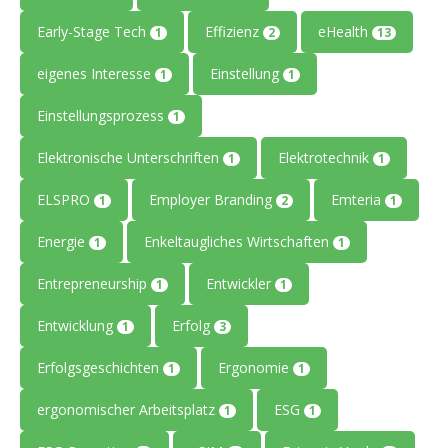
Early-Stage Tech
Effizienz
eHealth
1
2
13
eigenes Interesse
Einstellung
1
1
Einstellungsprozess
1
Elektronische Unterschriften
Elektrotechnik
1
1
ELSPRO
Employer Branding
Emteria
1
2
1
Energie
Enkeltaugliches Wirtschaften
1
1
Entrepreneurship
Entwickler
1
1
Entwicklung
Erfolg
1
3
Erfolgsgeschichten
Ergonomie
1
1
ergonomischer Arbeitsplatz
ESG
1
1