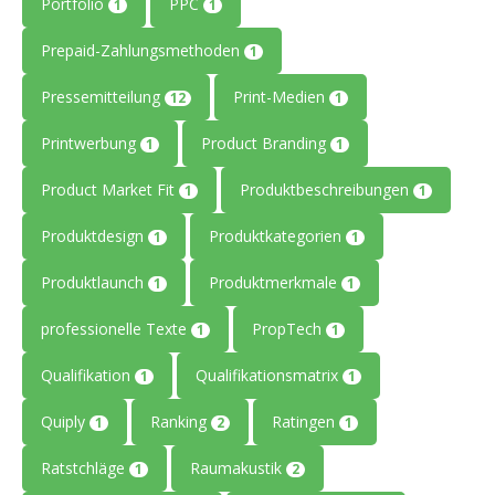
Portfolio
PPC
1
1
Prepaid-Zahlungsmethoden
1
Pressemitteilung
Print-Medien
12
1
Printwerbung
Product Branding
1
1
Product Market Fit
Produktbeschreibungen
1
1
Produktdesign
Produktkategorien
1
1
Produktlaunch
Produktmerkmale
1
1
professionelle Texte
PropTech
1
1
Qualifikation
Qualifikationsmatrix
1
1
Quiply
Ranking
Ratingen
1
2
1
Ratstchläge
Raumakustik
1
2