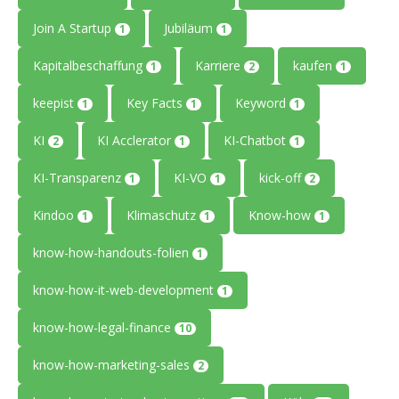
Join A Startup
Jubiläum
1
1
Kapitalbeschaffung
Karriere
kaufen
1
2
1
keepist
Key Facts
Keyword
1
1
1
KI
KI Acclerator
KI-Chatbot
2
1
1
KI-Transparenz
KI-VO
kick-off
1
1
2
Kindoo
Klimaschutz
Know-how
1
1
1
know-how-handouts-folien
1
know-how-it-web-development
1
know-how-legal-finance
10
know-how-marketing-sales
2