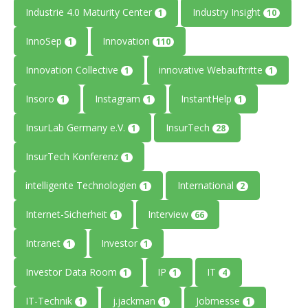
Industrie 4.0 Maturity Center
Industry Insight
1
10
InnoSep
Innovation
1
110
Innovation Collective
innovative Webauftritte
1
1
Insoro
Instagram
InstantHelp
1
1
1
InsurLab Germany e.V.
InsurTech
1
28
InsurTech Konferenz
1
intelligente Technologien
International
1
2
Internet-Sicherheit
Interview
1
66
Intranet
Investor
1
1
Investor Data Room
IP
IT
1
1
4
IT-Technik
j.jackman
Jobmesse
1
1
1