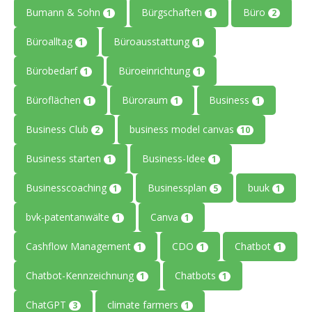
Bumann & Sohn
Bürgschaften
Büro
1
1
2
Büroalltag
Büroausstattung
1
1
Bürobedarf
Büroeinrichtung
1
1
Büroflächen
Büroraum
Business
1
1
1
Business Club
business model canvas
2
10
Business starten
Business-Idee
1
1
Businesscoaching
Businessplan
buuk
1
5
1
bvk-patentanwälte
Canva
1
1
Cashflow Management
CDO
Chatbot
1
1
1
Chatbot-Kennzeichnung
Chatbots
1
1
ChatGPT
climate farmers
3
1