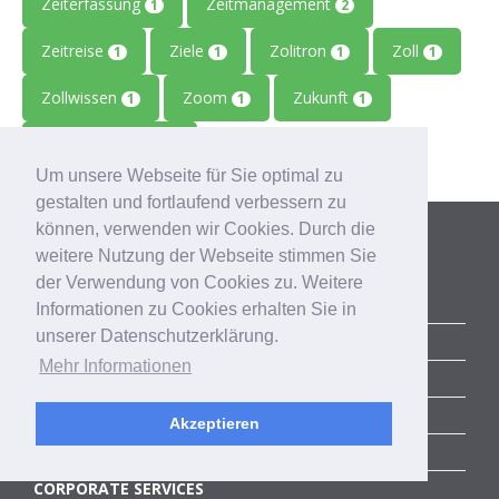
Zeiterfassung
Zeitmanagement
1
2
Zeitreise
Ziele
Zolitron
Zoll
1
1
1
1
Zollwissen
Zoom
Zukunft
1
1
1
Zulieferbetriebe
1
Um unsere Webseite für Sie optimal zu
gestalten und fortlaufend verbessern zu
Kategorien
können, verwenden wir Cookies. Durch die
weitere Nutzung der Webseite stimmen Sie
der Verwendung von Cookies zu. Weitere
ALLE BLOGBEITRÄGE
Informationen zu Cookies erhalten Sie in
unserer Datenschutzerklärung.
ERFOLGSGESCHICHTEN
Mehr Informationen
ACCELERATOR
SUCCESS STORIES
Akzeptieren
COMMUNITY
CORPORATE SERVICES