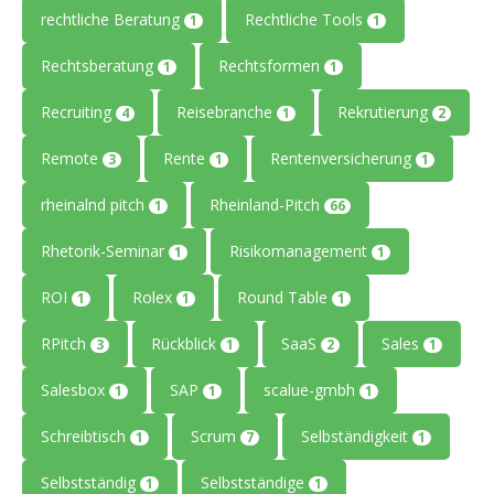
rechtliche Beratung
Rechtliche Tools
1
1
Rechtsberatung
Rechtsformen
1
1
Recruiting
Reisebranche
Rekrutierung
4
1
2
Remote
Rente
Rentenversicherung
3
1
1
rheinalnd pitch
Rheinland-Pitch
1
66
Rhetorik-Seminar
Risikomanagement
1
1
ROI
Rolex
Round Table
1
1
1
RPitch
Rückblick
SaaS
Sales
3
1
2
1
Salesbox
SAP
scalue-gmbh
1
1
1
Schreibtisch
Scrum
Selbständigkeit
1
7
1
Selbstständig
Selbstständige
1
1