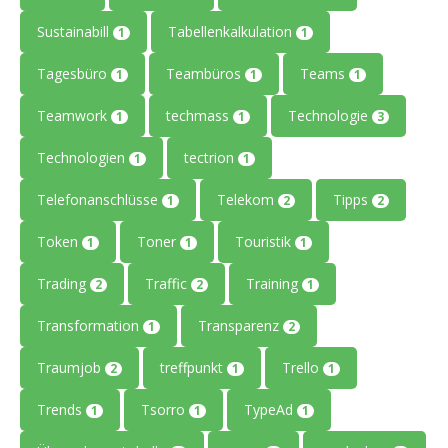
Sustainabill
Tabellenkalkulation
1
1
Tagesbüro
Teambüros
Teams
1
1
1
Teamwork
techmass
Technologie
1
1
3
Technologien
tectrion
1
1
Telefonanschlüsse
Telekom
Tipps
1
2
2
Token
Toner
Touristik
1
1
1
Trading
Traffic
Training
2
2
1
Transformation
Transparenz
1
2
Traumjob
treffpunkt
Trello
2
1
1
Trends
Tsorro
TypeAd
1
1
1