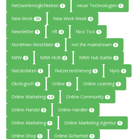
Netzwerkmöglichkeiten
neuer Technologien
1
1
New Work
New Work Week
30
4
Newsletter
nft
Nico Tico
1
4
1
Nordrhein-Westfalen
not the mainstream
1
1
NRW
NRW HUB
NRW Hub Battle
2
2
2
Nutzerdaten
Nutzerzentrierung
Nyris
1
1
1
Ökologisch
Online
Online Learning
1
2
1
Online Marketing
Online-Community
14
1
Online-Handel
Online-Händler
3
1
Online-Marketing
Online-Marketing-Agentur
1
1
Online-Shop
Online-Sicherheit
1
1