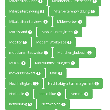
Mitarbeiter-Suche
Mitarbeiter-Zufriedenheit
1
1
Mitarbeiterbindung
Mitarbeiterentwicklung
2
1
Mitarbeiterinterviews
Mitbewerber
1
1
Mittelstand
Mobile Hairstylisten
2
1
Mobility
Modern Workplace
1
1
modularen Bauweise
Mönchengladbach
1
2
MOQO
Motivationsstrategien
1
1
moversXshakers
MVP
1
1
Nachhaltigkeit
Nachhaltigkeitsmanagement
12
1
Nachteile
naeco blue
Nemms
1
1
1
networking
Netzwerken
5
4