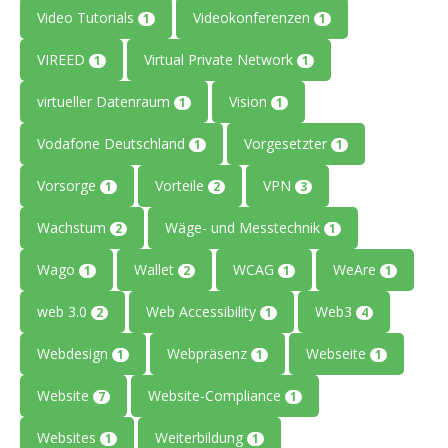
Video Tutorials
Videokonferenzen
1
1
VIREED
Virtual Private Network
1
1
virtueller Datenraum
Vision
1
1
Vodafone Deutschland
Vorgesetzter
1
1
Vorsorge
Vorteile
VPN
1
2
3
Wachstum
Wäge- und Messtechnik
2
1
Wago
Wallet
WCAG
WeAre
1
2
1
1
web 3.0
Web Accessibility
Web3
2
1
4
Webdesign
Webpräsenz
Webseite
1
1
1
Website
Website-Compliance
7
1
Websites
Weiterbildung
1
1