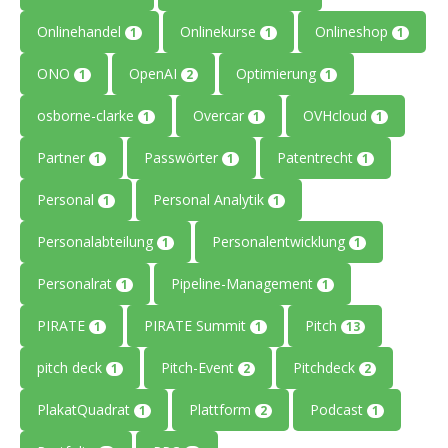
Onlinehandel
Onlinekurse
Onlineshop
1
1
1
ONO
OpenAI
Optimierung
1
2
1
osborne-clarke
Overcar
OVHcloud
1
1
1
Partner
Passwörter
Patentrecht
1
1
1
Personal
Personal Analytik
1
1
Personalabteilung
Personalentwicklung
1
1
Personalrat
Pipeline-Management
1
1
PIRATE
PIRATE Summit
Pitch
1
1
13
pitch deck
Pitch-Event
Pitchdeck
1
2
2
PlakatQuadrat
Plattform
Podcast
1
2
1