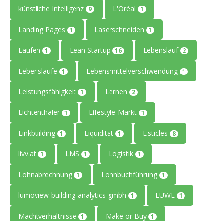
künstliche Intelligenz
L'Oréal
9
1
Landing Pages
Laserschneiden
1
1
Laufen
Lean Startup
Lebenslauf
1
16
2
Lebensläufe
Lebensmittelverschwendung
1
1
Leistungsfähigkeit
Lernen
1
2
Lichtenthaler
Lifestyle-Markt
1
1
Linkbuilding
Liquidität
Listicles
1
1
8
livv.at
LMS
Logistik
1
1
1
Lohnabrechnung
Lohnbuchführung
1
1
lumoview-building-analytics-gmbh
LUWE
1
1
Machtverhältnisse
Make or Buy
1
1