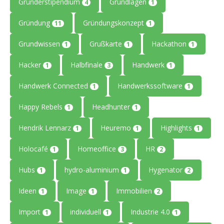
Gründerstipendium
Grundlagen
4
1
Gründung
Gründungskonzept
11
1
Grundwissen
Grußkarte
Hackathon
1
1
1
Hacker
Halbfinale
Handwerk
1
3
1
Handwerk Connected
Handwerkssoftware
1
1
Happy Rebels
Headhunter
1
1
Hendrik Lennarz
Heuremo
Highlights
1
1
1
Holocafé
Homeoffice
HR
1
3
2
Hubs
hydro-aluminium
Hygenator
1
1
2
Ideen
Image
Immobilien
1
1
2
Import
individuell
Industrie 4.0
1
1
1