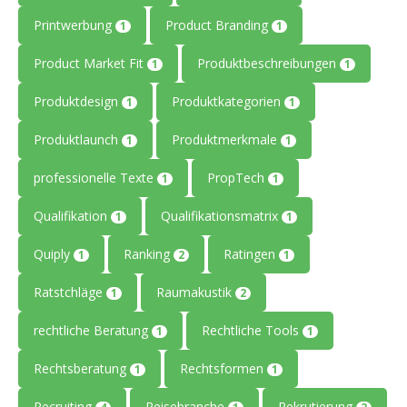
Printwerbung
Product Branding
1
1
Product Market Fit
Produktbeschreibungen
1
1
Produktdesign
Produktkategorien
1
1
Produktlaunch
Produktmerkmale
1
1
professionelle Texte
PropTech
1
1
Qualifikation
Qualifikationsmatrix
1
1
Quiply
Ranking
Ratingen
1
2
1
Ratstchläge
Raumakustik
1
2
rechtliche Beratung
Rechtliche Tools
1
1
Rechtsberatung
Rechtsformen
1
1
Recruiting
Reisebranche
Rekrutierung