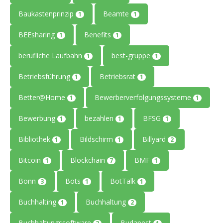
Baukastenprinzip
Beamte
1
1
BEEsharing
Benefits
1
1
berufliche Laufbahn
best-gruppe
1
1
Betriebsführung
Betriebsrat
1
1
Better@Home
Bewerberverfolgungssysteme
1
1
Bewerbung
bezahlen
BFSG
1
1
1
Bibliothek
Bildschirm
Billyard
1
1
2
Bitcoin
Blockchain
BMF
1
7
1
Bonn
Bots
BotTalk
3
1
1
Buchhalting
Buchhaltung
1
2
Buchhaltungssoftware
Budapest