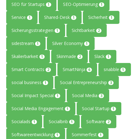
SEO für Startups
SEO-Optimierung
1
1
Service
Shared-Desk
Sicherheit
1
1
1
Sicherungsstrategien
Sichtbarkeit
1
2
sidestream
Silver Economy
1
1
Skalierbarkeit
Skinmade
Slack
1
2
1
Smart Contracts
SmartNinja
snabble
2
6
1
social business
Social Entrepreneurship
1
3
Social Impact Special
Social Media
1
3
Social Media Engagement
Social Startup
1
1
Socialads
Socialbnb
Software
1
1
2
Softwareentwicklung
Sommerfest
1
1