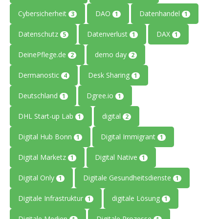
Cybersicherheit
DAO
Datenhandel
3
1
1
Datenschutz
Datenverlust
DAX
5
1
1
DeinePflege.de
demo day
2
2
Dermanostic
Desk Sharing
4
1
Deutschland
Dgree.io
1
1
DHL Start-up Lab
digital
1
2
Digital Hub Bonn
Digital Immigrant
1
1
Digital Marketz
Digital Native
1
1
Digital Only
Digitale Gesundheitsdienste
1
1
Digitale Infrastruktur
digitale Lösung
1
1
Digitale Medien
Digitale Prozesse