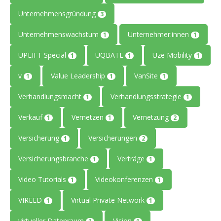
Unternehmensgründung
3
Unternehmenswachstum
Unternehmer:innen
1
1
UPLIFT Special
UQBATE
Uze Mobility
1
1
1
v
Value Leadership
VanSite
1
1
1
Verhandlungsmacht
Verhandlungsstrategie
1
1
Verkauf
Vernetzen
Vernetzung
1
1
2
Versicherung
Versicherungen
1
2
Versicherungsbranche
Verträge
1
1
Video Tutorials
Videokonferenzen
1
1
VIREED
Virtual Private Network
1
1
virtueller Datenraum
Vision