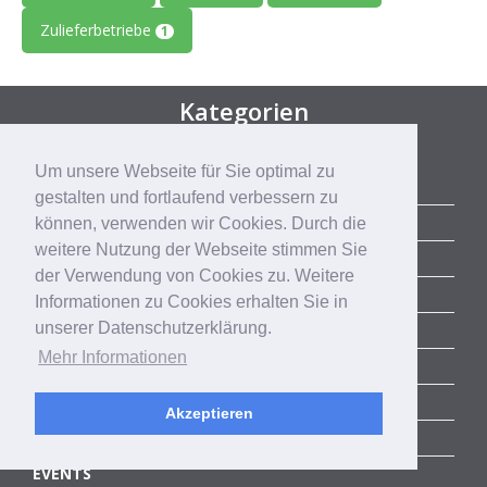
Zulieferbetriebe
1
Kategorien
Um unsere Webseite für Sie optimal zu
ALLE BLOGBEITRÄGE
gestalten und fortlaufend verbessern zu
ERFOLGSGESCHICHTEN
können, verwenden wir Cookies. Durch die
weitere Nutzung der Webseite stimmen Sie
ACCELERATOR
der Verwendung von Cookies zu. Weitere
SUCCESS STORIES
Informationen zu Cookies erhalten Sie in
unserer Datenschutzerklärung.
COMMUNITY
Mehr Informationen
CORPORATE SERVICES
RHEINLAND-PITCH
Akzeptieren
AKTUELLE TRENDS
EVENTS