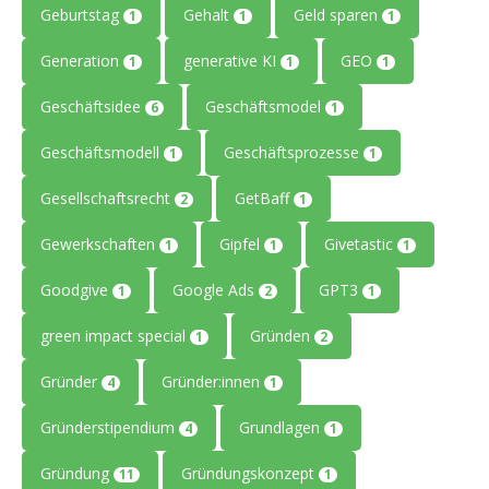
Geburtstag
Gehalt
Geld sparen
1
1
1
Generation
generative KI
GEO
1
1
1
Geschäftsidee
Geschäftsmodel
6
1
Geschäftsmodell
Geschäftsprozesse
1
1
Gesellschaftsrecht
GetBaff
2
1
Gewerkschaften
Gipfel
Givetastic
1
1
1
Goodgive
Google Ads
GPT3
1
2
1
green impact special
Gründen
1
2
Gründer
Gründer:innen
4
1
Gründerstipendium
Grundlagen
4
1
Gründung
Gründungskonzept
11
1