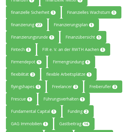
1
1
finanzielle Sicherheit
Finanzielles Wachstum
1
1
finanzierung
Finanzierungsplan
27
1
Finanzierungsrunde
Finanzübersicht
1
1
Fintech
FIR e. V. an der RWTH Aachen
1
1
Firmendepot
Firmengründung
1
1
flexibilität
flexible Arbeitsplätze
3
1
flyingshapes
Freelancer
Freiberufler
1
3
3
Frescue
Führungsverhalten
1
1
Fundamental Capital
Funding
1
2
GAG Immobilien
Gastbeitrag
1
16