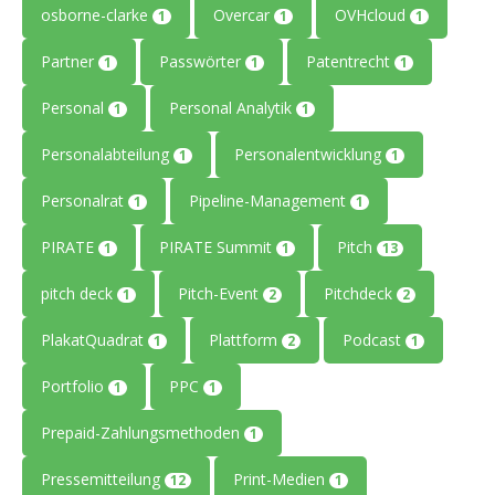
osborne-clarke
Overcar
OVHcloud
1
1
1
Partner
Passwörter
Patentrecht
1
1
1
Personal
Personal Analytik
1
1
Personalabteilung
Personalentwicklung
1
1
Personalrat
Pipeline-Management
1
1
PIRATE
PIRATE Summit
Pitch
1
1
13
pitch deck
Pitch-Event
Pitchdeck
1
2
2
PlakatQuadrat
Plattform
Podcast
1
2
1
Portfolio
PPC
1
1
Prepaid-Zahlungsmethoden
1
Pressemitteilung
Print-Medien
12
1