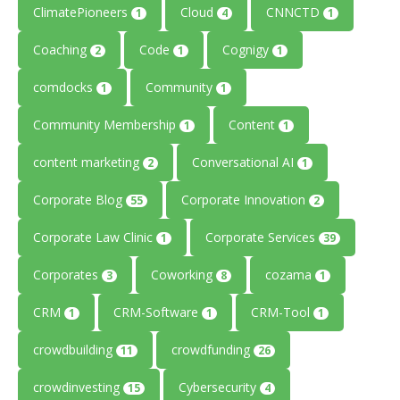
ClimatePioneers
Cloud
CNNCTD
1
4
1
Coaching
Code
Cognigy
2
1
1
comdocks
Community
1
1
Community Membership
Content
1
1
content marketing
Conversational AI
2
1
Corporate Blog
Corporate Innovation
55
2
Corporate Law Clinic
Corporate Services
1
39
Corporates
Coworking
cozama
3
8
1
CRM
CRM-Software
CRM-Tool
1
1
1
crowdbuilding
crowdfunding
11
26
crowdinvesting
Cybersecurity
15
4