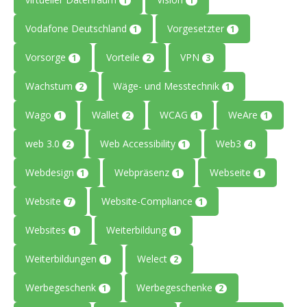
1
1
Vodafone Deutschland
Vorgesetzter
1
1
Vorsorge
Vorteile
VPN
1
2
3
Wachstum
Wäge- und Messtechnik
2
1
Wago
Wallet
WCAG
WeAre
1
2
1
1
web 3.0
Web Accessibility
Web3
2
1
4
Webdesign
Webpräsenz
Webseite
1
1
1
Website
Website-Compliance
7
1
Websites
Weiterbildung
1
1
Weiterbildungen
Welect
1
2
Werbegeschenk
Werbegeschenke
1
2