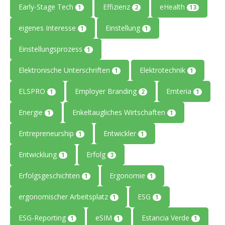
Early-Stage Tech
Effizienz
eHealth
1
2
13
eigenes Interesse
Einstellung
1
1
Einstellungsprozess
1
Elektronische Unterschriften
Elektrotechnik
1
1
ELSPRO
Employer Branding
Emteria
1
2
1
Energie
Enkeltaugliches Wirtschaften
1
1
Entrepreneurship
Entwickler
1
1
Entwicklung
Erfolg
1
3
Erfolgsgeschichten
Ergonomie
1
1
ergonomischer Arbeitsplatz
ESG
1
1
ESG-Reporting
eSIM
Estancia Verde
1
1
1