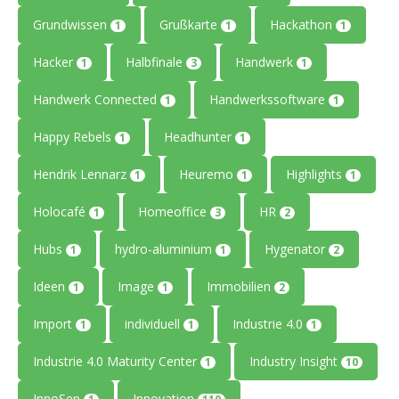
Grundwissen
Grußkarte
Hackathon
1
1
1
Hacker
Halbfinale
Handwerk
1
3
1
Handwerk Connected
Handwerkssoftware
1
1
Happy Rebels
Headhunter
1
1
Hendrik Lennarz
Heuremo
Highlights
1
1
1
Holocafé
Homeoffice
HR
1
3
2
Hubs
hydro-aluminium
Hygenator
1
1
2
Ideen
Image
Immobilien
1
1
2
Import
individuell
Industrie 4.0
1
1
1
Industrie 4.0 Maturity Center
Industry Insight
1
10
InnoSep
Innovation