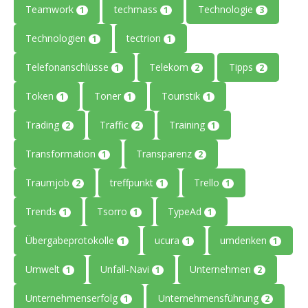
Teamwork
techmass
Technologie
1
1
3
Technologien
tectrion
1
1
Telefonanschlüsse
Telekom
Tipps
1
2
2
Token
Toner
Touristik
1
1
1
Trading
Traffic
Training
2
2
1
Transformation
Transparenz
1
2
Traumjob
treffpunkt
Trello
2
1
1
Trends
Tsorro
TypeAd
1
1
1
Übergabeprotokolle
ucura
umdenken
1
1
1
Umwelt
Unfall-Navi
Unternehmen
1
1
2
Unternehmenserfolg
Unternehmensführung
1
2