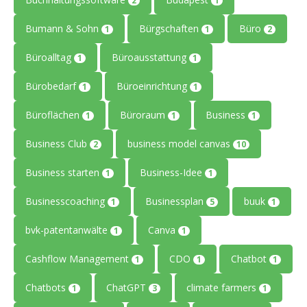
2
1
Bumann & Sohn
Bürgschaften
Büro
1
1
2
Büroalltag
Büroausstattung
1
1
Bürobedarf
Büroeinrichtung
1
1
Büroflächen
Büroraum
Business
1
1
1
Business Club
business model canvas
2
10
Business starten
Business-Idee
1
1
Businesscoaching
Businessplan
buuk
1
5
1
bvk-patentanwälte
Canva
1
1
Cashflow Management
CDO
Chatbot
1
1
1
Chatbots
ChatGPT
climate farmers
1
3
1