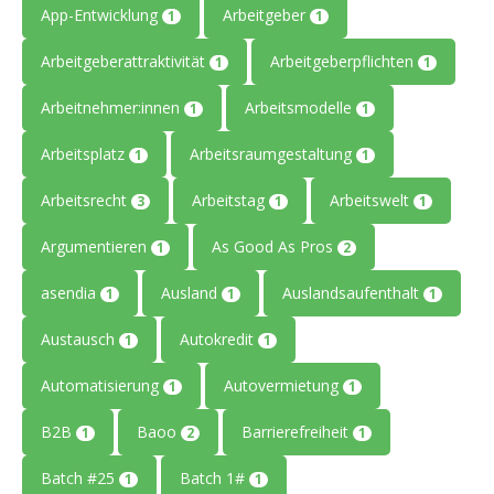
App-Entwicklung
Arbeitgeber
1
1
Arbeitgeberattraktivität
Arbeitgeberpflichten
1
1
Arbeitnehmer:innen
Arbeitsmodelle
1
1
Arbeitsplatz
Arbeitsraumgestaltung
1
1
Arbeitsrecht
Arbeitstag
Arbeitswelt
3
1
1
Argumentieren
As Good As Pros
1
2
asendia
Ausland
Auslandsaufenthalt
1
1
1
Austausch
Autokredit
1
1
Automatisierung
Autovermietung
1
1
B2B
Baoo
Barrierefreiheit
1
2
1
Batch #25
Batch 1#
1
1