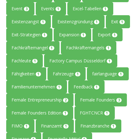
Event
Events
Excel-Tabellen
3
1
1
Existenzangst
Existenzgründung
Exit
1
1
1
Exit-Strategien
Expansion
Export
1
1
1
Fachkräftemangel
Fachkräftemangels
1
1
Fachleute
Factory Campus Düsseldorf
1
1
Fähigkeiten
Fahrzeuge
fairlanguage
1
1
1
Familienunternehmen
Feedback
1
1
Female Entrepreneurship
Female Founders
2
3
Female Founders Edition
FGHTCNCR
1
1
FIMO
Finanzamt
Finanzbranche
1
1
1
Finanzen
finanzielle Mittel