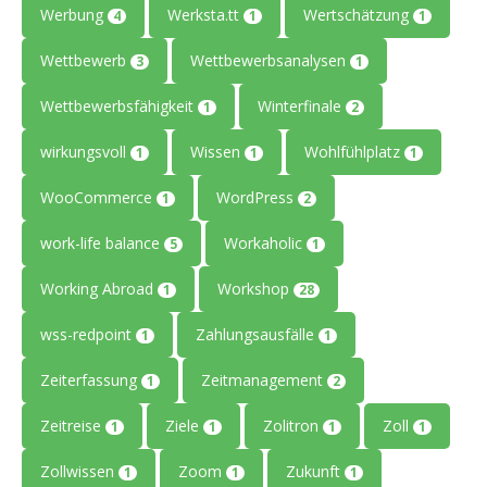
Werbung
Werksta.tt
Wertschätzung
4
1
1
Wettbewerb
Wettbewerbsanalysen
3
1
Wettbewerbsfähigkeit
Winterfinale
1
2
wirkungsvoll
Wissen
Wohlfühlplatz
1
1
1
WooCommerce
WordPress
1
2
work-life balance
Workaholic
5
1
Working Abroad
Workshop
1
28
wss-redpoint
Zahlungsausfälle
1
1
Zeiterfassung
Zeitmanagement
1
2
Zeitreise
Ziele
Zolitron
Zoll
1
1
1
1
Zollwissen
Zoom
Zukunft
1
1
1