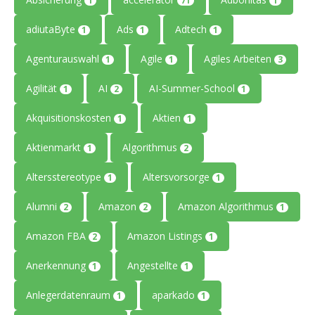
1
71
1
adiutaByte
Ads
Adtech
1
1
1
Agenturauswahl
Agile
Agiles Arbeiten
1
1
3
Agilität
AI
AI-Summer-School
1
2
1
Akquisitionskosten
Aktien
1
1
Aktienmarkt
Algorithmus
1
2
Altersstereotype
Altersvorsorge
1
1
Alumni
Amazon
Amazon Algorithmus
2
2
1
Amazon FBA
Amazon Listings
2
1
Anerkennung
Angestellte
1
1
Anlegerdatenraum
aparkado
1
1