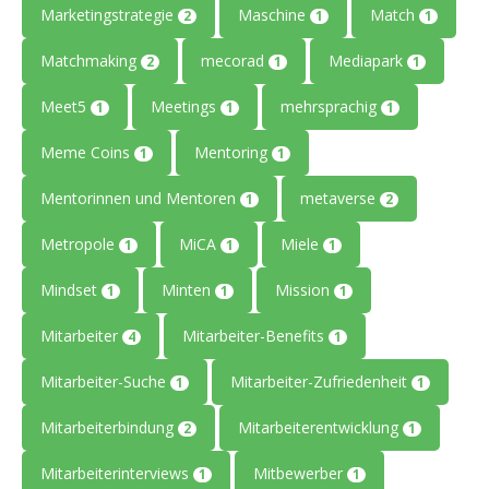
Marketingstrategie
Maschine
Match
2
1
1
Matchmaking
mecorad
Mediapark
2
1
1
Meet5
Meetings
mehrsprachig
1
1
1
Meme Coins
Mentoring
1
1
Mentorinnen und Mentoren
metaverse
1
2
Metropole
MiCA
Miele
1
1
1
Mindset
Minten
Mission
1
1
1
Mitarbeiter
Mitarbeiter-Benefits
4
1
Mitarbeiter-Suche
Mitarbeiter-Zufriedenheit
1
1
Mitarbeiterbindung
Mitarbeiterentwicklung
2
1
Mitarbeiterinterviews
Mitbewerber
1
1