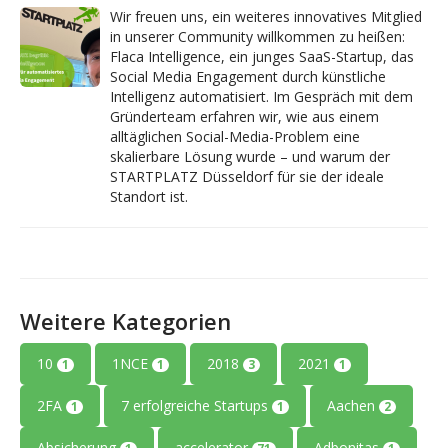
Wir freuen uns, ein weiteres innovatives Mitglied
in unserer Community willkommen zu heißen:
Flaca Intelligence, ein junges SaaS-Startup, das
Social Media Engagement durch künstliche
Intelligenz automatisiert. Im Gespräch mit dem
Gründerteam erfahren wir, wie aus einem
alltäglichen Social-Media-Problem eine
skalierbare Lösung wurde – und warum der
STARTPLATZ Düsseldorf für sie der ideale
Standort ist.
Weitere Kategorien
10
1NCE
2018
2021
1
1
3
1
2FA
7 erfolgreiche Startups
Aachen
1
1
2
Absicherung
accelerator
Adbonitas