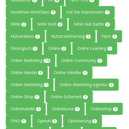
1
4
1
Nordrhein-Westfalen
not the mainstream
1
1
NRW
NRW HUB
NRW Hub Battle
2
2
2
Nutzerdaten
Nutzerzentrierung
Nyris
1
1
1
Ökologisch
Online
Online Learning
1
2
1
Online Marketing
Online-Community
14
1
Online-Handel
Online-Händler
3
1
Online-Marketing
Online-Marketing-Agentur
1
1
Online-Shop
Online-Sicherheit
1
1
Onlinehandel
Onlinekurse
Onlineshop
1
1
1
ONO
OpenAI
Optimierung
1
2
1