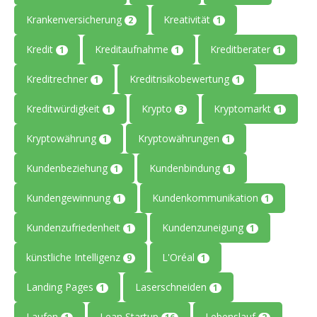
Krankenversicherung
Kreativität
2
1
Kredit
Kreditaufnahme
Kreditberater
1
1
1
Kreditrechner
Kreditrisikobewertung
1
1
Kreditwürdigkeit
Krypto
Kryptomarkt
1
3
1
Kryptowährung
Kryptowährungen
1
1
Kundenbeziehung
Kundenbindung
1
1
Kundengewinnung
Kundenkommunikation
1
1
Kundenzufriedenheit
Kundenzuneigung
1
1
künstliche Intelligenz
L'Oréal
9
1
Landing Pages
Laserschneiden
1
1
Laufen
Lean Startup
Lebenslauf