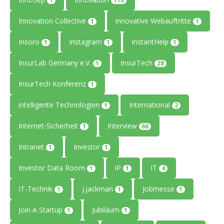
1
110
Innovation Collective
innovative Webauftritte
1
1
Insoro
Instagram
InstantHelp
1
1
1
InsurLab Germany e.V.
InsurTech
1
28
InsurTech Konferenz
1
intelligente Technologien
International
1
2
Internet-Sicherheit
Interview
1
66
Intranet
Investor
1
1
Investor Data Room
IP
IT
1
1
4
IT-Technik
j.jackman
Jobmesse
1
1
1
Join A Startup
Jubiläum
1
1