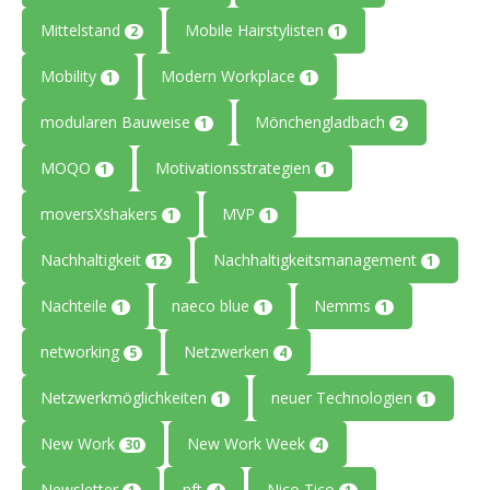
Mittelstand
Mobile Hairstylisten
2
1
Mobility
Modern Workplace
1
1
modularen Bauweise
Mönchengladbach
1
2
MOQO
Motivationsstrategien
1
1
moversXshakers
MVP
1
1
Nachhaltigkeit
Nachhaltigkeitsmanagement
12
1
Nachteile
naeco blue
Nemms
1
1
1
networking
Netzwerken
5
4
Netzwerkmöglichkeiten
neuer Technologien
1
1
New Work
New Work Week
30
4
Newsletter
nft
Nico Tico