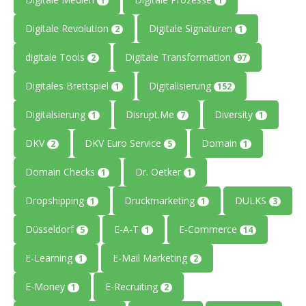
1
1
Digitale Revolution
Digitale Signaturen
2
1
digitale Tools
Digitale Transformation
2
97
Digitales Brettspiel
Digitalisierung
1
152
Digitalsierung
Disrupt.Me
Diversity
1
7
1
DKV
DKV Euro Service
Domain
2
5
1
Domain Checks
Dr. Oetker
1
1
Dropshipping
Druckmarketing
DULKS
1
1
3
Düsseldorf
E-A-T
E-Commerce
5
1
14
E-Learning
E-Mail Marketing
1
2
E-Money
E-Recruiting
1
2