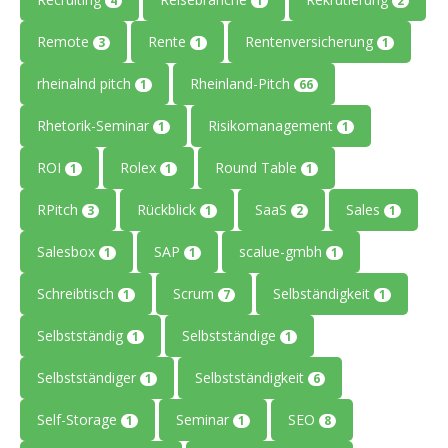
4
1
2
Remote
Rente
Rentenversicherung
3
1
1
rheinalnd pitch
Rheinland-Pitch
1
66
Rhetorik-Seminar
Risikomanagement
1
1
ROI
Rolex
Round Table
1
1
1
RPitch
Rückblick
SaaS
Sales
3
1
2
1
Salesbox
SAP
scalue-gmbh
1
1
1
Schreibtisch
Scrum
Selbständigkeit
1
7
1
Selbstständig
Selbstständige
1
1
Selbstständiger
Selbstständigkeit
1
6
Self-Storage
Seminar
SEO
1
1
8