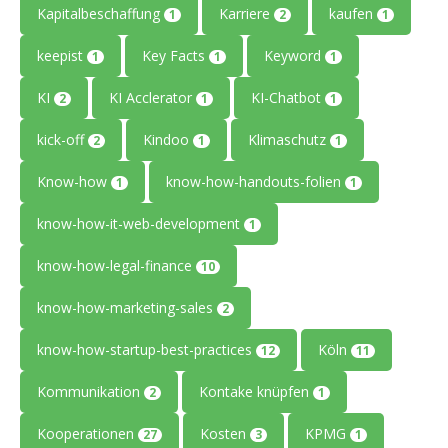
Kapitalbeschaffung
Karriere
kaufen
1
2
1
keepist
Key Facts
Keyword
1
1
1
KI
KI Acclerator
KI-Chatbot
2
1
1
kick-off
Kindoo
Klimaschutz
2
1
1
Know-how
know-how-handouts-folien
1
1
know-how-it-web-development
1
know-how-legal-finance
10
know-how-marketing-sales
2
know-how-startup-best-practices
Köln
12
11
Kommunikation
Kontake knüpfen
2
1
Kooperationen
Kosten
KPMG
27
3
1