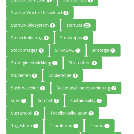
1
2
Startup Woche Düsseldorf
2
Startup-Ökosystem
startups
1
25
Steuerfreibetrag
Steuertipps
1
1
Stock Images
STRABAG
Strategie
1
1
1
Strategieentwicklung
Stratosfare
1
1
Studenten
Studierende
1
1
Suchmaschine
Suchmaschinenoptimierung
1
2
suez
Summit
Sustainability
1
2
4
Sustainabill
Tabellenkalkulation
1
1
Tagesbüro
Teambüros
Teams
1
1
1