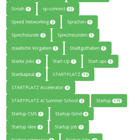
Sonah
sp-connect
1
22
Speed Networking
Sprachen
2
1
Sprechstunde
Sprechstunden
2
1
staatliche Vorgaben
Stadtguthaben
1
1
Starke Jobs
Start-Up
Start-ups
1
1
1
Startkapital
STARTPLATZ
2
14
STARTPLATZ Accelerator
4
STARTPLATZ AI Summer School
Startup
2
175
Startup CMS
Startup Grind
1
6
Startup Idee
Startup Job
3
1
Startup Jobmesse
Startup Jobs