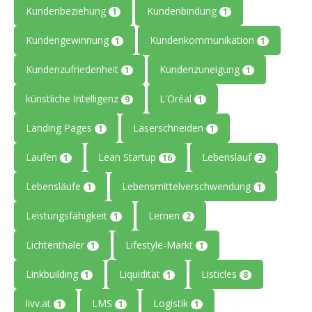
Kundenbeziehung
Kundenbindung
1
1
Kundengewinnung
Kundenkommunikation
1
1
Kundenzufriedenheit
Kundenzuneigung
1
1
künstliche Intelligenz
L'Oréal
9
1
Landing Pages
Laserschneiden
1
1
Laufen
Lean Startup
Lebenslauf
1
16
2
Lebensläufe
Lebensmittelverschwendung
1
1
Leistungsfähigkeit
Lernen
1
2
Lichtenthaler
Lifestyle-Markt
1
1
Linkbuilding
Liquidität
Listicles
1
1
8
livv.at
LMS
Logistik
1
1
1