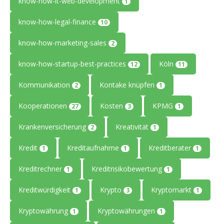
know-how-it-web-development
1
know-how-legal-finance
10
know-how-marketing-sales
2
know-how-startup-best-practices
Köln
12
11
Kommunikation
Kontake knüpfen
2
1
Kooperationen
Kosten
KPMG
27
3
1
Krankenversicherung
Kreativität
2
1
Kredit
Kreditaufnahme
Kreditberater
1
1
1
Kreditrechner
Kreditrisikobewertung
1
1
Kreditwürdigkeit
Krypto
Kryptomarkt
1
3
1
Kryptowährung
Kryptowährungen
1
1