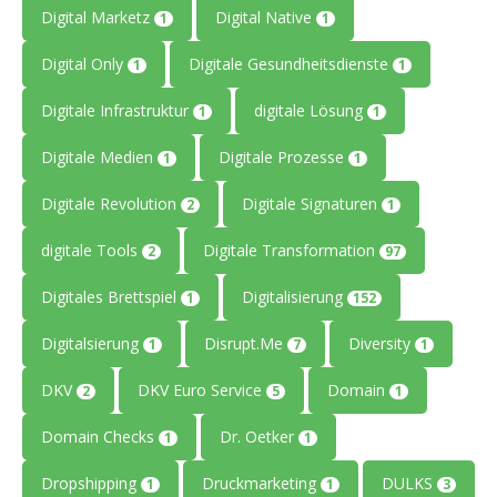
Digital Marketz
Digital Native
1
1
Digital Only
Digitale Gesundheitsdienste
1
1
Digitale Infrastruktur
digitale Lösung
1
1
Digitale Medien
Digitale Prozesse
1
1
Digitale Revolution
Digitale Signaturen
2
1
digitale Tools
Digitale Transformation
2
97
Digitales Brettspiel
Digitalisierung
1
152
Digitalsierung
Disrupt.Me
Diversity
1
7
1
DKV
DKV Euro Service
Domain
2
5
1
Domain Checks
Dr. Oetker
1
1
Dropshipping
Druckmarketing
DULKS
1
1
3