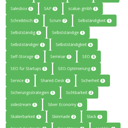
Salesbox
SAP
scalue-gmbh
1
1
1
Schreibtisch
Scrum
Selbständigkeit
1
7
1
Selbstständig
Selbstständige
1
1
Selbstständiger
Selbstständigkeit
1
6
Self-Storage
Seminar
SEO
1
1
8
SEO für Startups
SEO-Optimierung
1
1
Service
Shared-Desk
Sicherheit
1
1
1
Sicherungsstrategien
Sichtbarkeit
1
2
sidestream
Silver Economy
1
1
Skalierbarkeit
Skinmade
Slack
1
2
1