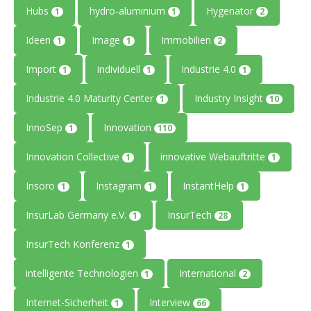
Hubs
hydro-aluminium
Hygenator
1
1
2
Ideen
Image
Immobilien
1
1
2
Import
individuell
Industrie 4.0
1
1
1
Industrie 4.0 Maturity Center
Industry Insight
1
10
InnoSep
Innovation
1
110
Innovation Collective
innovative Webauftritte
1
1
Insoro
Instagram
InstantHelp
1
1
1
InsurLab Germany e.V.
InsurTech
1
28
InsurTech Konferenz
1
intelligente Technologien
International
1
2
Internet-Sicherheit
Interview
1
66