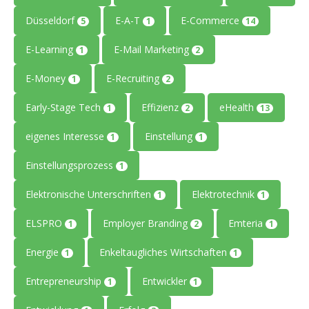
Düsseldorf
E-A-T
E-Commerce
5
1
14
E-Learning
E-Mail Marketing
1
2
E-Money
E-Recruiting
1
2
Early-Stage Tech
Effizienz
eHealth
1
2
13
eigenes Interesse
Einstellung
1
1
Einstellungsprozess
1
Elektronische Unterschriften
Elektrotechnik
1
1
ELSPRO
Employer Branding
Emteria
1
2
1
Energie
Enkeltaugliches Wirtschaften
1
1
Entrepreneurship
Entwickler
1
1