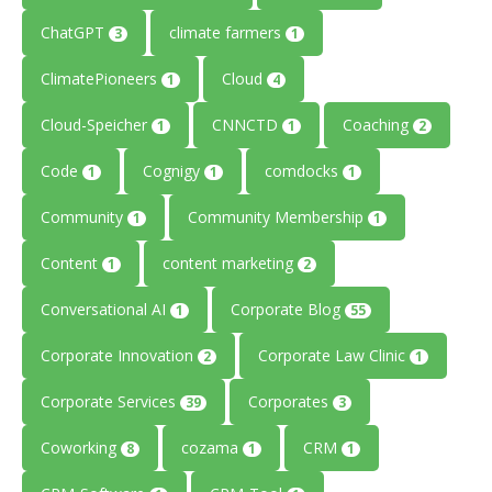
ChatGPT
climate farmers
3
1
ClimatePioneers
Cloud
1
4
Cloud-Speicher
CNNCTD
Coaching
1
1
2
Code
Cognigy
comdocks
1
1
1
Community
Community Membership
1
1
Content
content marketing
1
2
Conversational AI
Corporate Blog
1
55
Corporate Innovation
Corporate Law Clinic
2
1
Corporate Services
Corporates
39
3
Coworking
cozama
CRM
8
1
1