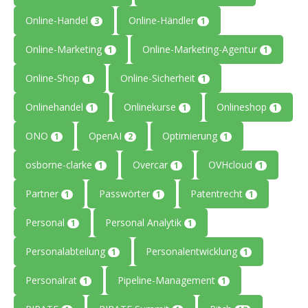
Online-Handel
Online-Händler
3
1
Online-Marketing
Online-Marketing-Agentur
1
1
Online-Shop
Online-Sicherheit
1
1
Onlinehandel
Onlinekurse
Onlineshop
1
1
1
ONO
OpenAI
Optimierung
1
2
1
osborne-clarke
Overcar
OVHcloud
1
1
1
Partner
Passwörter
Patentrecht
1
1
1
Personal
Personal Analytik
1
1
Personalabteilung
Personalentwicklung
1
1
Personalrat
Pipeline-Management
1
1