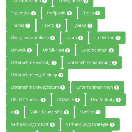
Transformation
Transparenz
1
2
Traumjob
treffpunkt
Trello
2
1
1
Trends
Tsorro
TypeAd
1
1
1
Übergabeprotokolle
ucura
umdenken
1
1
1
Umwelt
Unfall-Navi
Unternehmen
1
1
2
Unternehmenserfolg
Unternehmensführung
1
2
Unternehmensgründung
3
Unternehmenswachstum
Unternehmer:innen
1
1
UPLIFT Special
UQBATE
Uze Mobility
1
1
1
v
Value Leadership
VanSite
1
1
1
Verhandlungsmacht
Verhandlungsstrategie
1
1