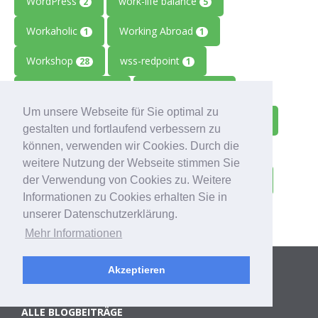
WordPress
work-life balance
2
5
Workaholic
Working Abroad
1
1
Workshop
wss-redpoint
28
1
Zahlungsausfälle
Zeiterfassung
1
1
Um unsere Webseite für Sie optimal zu
Zeitmanagement
Zeitreise
Ziele
2
1
1
gestalten und fortlaufend verbessern zu
können, verwenden wir Cookies. Durch die
Zolitron
Zoll
Zollwissen
1
1
1
weitere Nutzung der Webseite stimmen Sie
Zoom
Zukunft
Zulieferbetriebe
der Verwendung von Cookies zu. Weitere
1
1
1
Informationen zu Cookies erhalten Sie in
Zusammenarbeit
1
unserer Datenschutzerklärung.
Mehr Informationen
Kategorien
Akzeptieren
ALLE BLOGBEITRÄGE