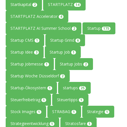
Startkapital
STARTPLATZ
2
14
STARTPLATZ Accelerator
4
STARTPLATZ AI Summer School
Startup
2
175
Startup CMS
Startup Grind
1
6
Startup Idee
Startup Job
3
1
Startup Jobmesse
Startup Jobs
1
2
Startup Woche Düsseldorf
2
Startup-Ökosystem
startups
1
25
Steuerfreibetrag
Steuertipps
1
1
Stock Images
STRABAG
Strategie
1
1
1
Strategieentwicklung
Stratosfare
1
1