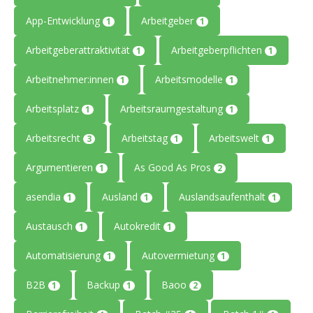
App-Entwicklung
Arbeitgeber
1
1
Arbeitgeberattraktivität
Arbeitgeberpflichten
1
1
Arbeitnehmer:innen
Arbeitsmodelle
1
1
Arbeitsplatz
Arbeitsraumgestaltung
1
1
Arbeitsrecht
Arbeitstag
Arbeitswelt
3
1
1
Argumentieren
As Good As Pros
1
2
asendia
Ausland
Auslandsaufenthalt
1
1
1
Austausch
Autokredit
1
1
Automatisierung
Autovermietung
1
1
B2B
Backup
Baoo
1
1
2