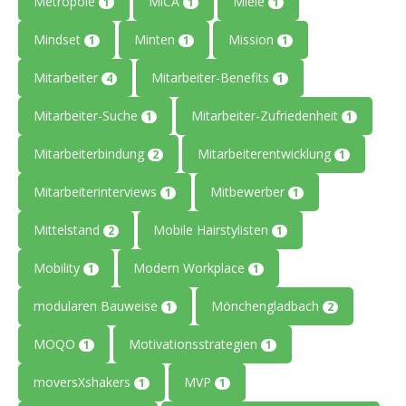
Metropole
MiCA
Miele
1
1
1
Mindset
Minten
Mission
1
1
1
Mitarbeiter
Mitarbeiter-Benefits
4
1
Mitarbeiter-Suche
Mitarbeiter-Zufriedenheit
1
1
Mitarbeiterbindung
Mitarbeiterentwicklung
2
1
Mitarbeiterinterviews
Mitbewerber
1
1
Mittelstand
Mobile Hairstylisten
2
1
Mobility
Modern Workplace
1
1
modularen Bauweise
Mönchengladbach
1
2
MOQO
Motivationsstrategien
1
1
moversXshakers
MVP
1
1