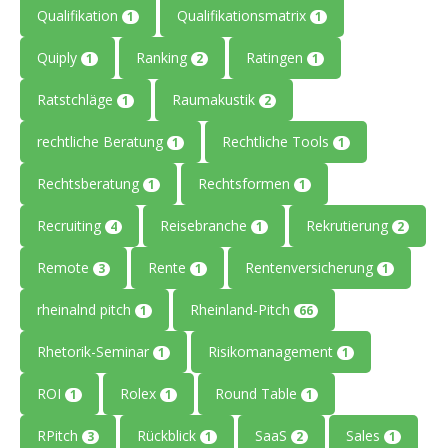
Qualifikation
Qualifikationsmatrix
1
1
Quiply
Ranking
Ratingen
1
2
1
Ratstchläge
Raumakustik
1
2
rechtliche Beratung
Rechtliche Tools
1
1
Rechtsberatung
Rechtsformen
1
1
Recruiting
Reisebranche
Rekrutierung
4
1
2
Remote
Rente
Rentenversicherung
3
1
1
rheinalnd pitch
Rheinland-Pitch
1
66
Rhetorik-Seminar
Risikomanagement
1
1
ROI
Rolex
Round Table
1
1
1
RPitch
Rückblick
SaaS
Sales
3
1
2
1