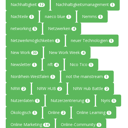
Nachhaltigkeit
Nachhaltigkeitsmanagement
12
1
Nachteile
naeco blue
Nemms
1
1
1
networking
Netzwerken
5
4
Netzwerkmöglichkeiten
neuer Technologien
1
1
New Work
New Work Week
30
4
Newsletter
nft
Nico Tico
1
4
1
Nordrhein-Westfalen
not the mainstream
1
1
NRW
NRW HUB
NRW Hub Battle
2
2
2
Nutzerdaten
Nutzerzentrierung
Nyris
1
1
1
Ökologisch
Online
Online Learning
1
2
1
Online Marketing
Online-Community
14
1