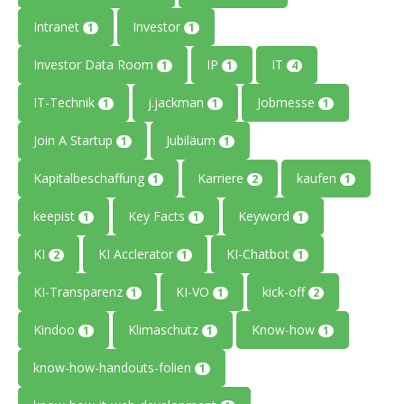
Intranet
Investor
1
1
Investor Data Room
IP
IT
1
1
4
IT-Technik
j.jackman
Jobmesse
1
1
1
Join A Startup
Jubiläum
1
1
Kapitalbeschaffung
Karriere
kaufen
1
2
1
keepist
Key Facts
Keyword
1
1
1
KI
KI Acclerator
KI-Chatbot
2
1
1
KI-Transparenz
KI-VO
kick-off
1
1
2
Kindoo
Klimaschutz
Know-how
1
1
1
know-how-handouts-folien
1