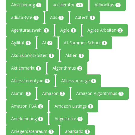
Absicherung
accelerator
Adbonitas
1
71
1
adiutaByte
Ads
Adtech
1
1
1
Agenturauswahl
Agile
Agiles Arbeiten
1
1
3
Agilität
AI
AI-Summer-School
1
2
1
Akquisitionskosten
Aktien
1
1
Aktienmarkt
Algorithmus
1
2
Altersstereotype
Altersvorsorge
1
1
Alumni
Amazon
Amazon Algorithmus
2
2
1
Amazon FBA
Amazon Listings
2
1
Anerkennung
Angestellte
1
1
Anlegerdatenraum
aparkado
1
1