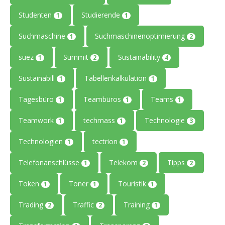
Studenten
Studierende
1
1
Suchmaschine
Suchmaschinenoptimierung
1
2
suez
Summit
Sustainability
1
2
4
Sustainabill
Tabellenkalkulation
1
1
Tagesbüro
Teambüros
Teams
1
1
1
Teamwork
techmass
Technologie
1
1
3
Technologien
tectrion
1
1
Telefonanschlüsse
Telekom
Tipps
1
2
2
Token
Toner
Touristik
1
1
1
Trading
Traffic
Training
2
2
1