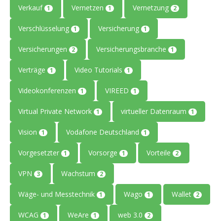
Verkauf
Vernetzen
Vernetzung
1
1
2
Verschlüsselung
Versicherung
1
1
Versicherungen
Versicherungsbranche
2
1
Verträge
Video Tutorials
1
1
Videokonferenzen
VIREED
1
1
Virtual Private Network
virtueller Datenraum
1
1
Vision
Vodafone Deutschland
1
1
Vorgesetzter
Vorsorge
Vorteile
1
1
2
VPN
Wachstum
3
2
Wäge- und Messtechnik
Wago
Wallet
1
1
2
WCAG
WeAre
web 3.0
1
1
2