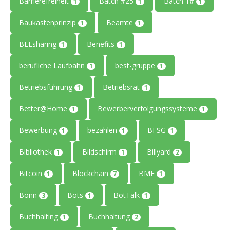
Barrierefreiheit
Batch #25
Batch 1#
1
1
1
Baukastenprinzip
Beamte
1
1
BEEsharing
Benefits
1
1
berufliche Laufbahn
best-gruppe
1
1
Betriebsführung
Betriebsrat
1
1
Better@Home
Bewerberverfolgungssysteme
1
1
Bewerbung
bezahlen
BFSG
1
1
1
Bibliothek
Bildschirm
Billyard
1
1
2
Bitcoin
Blockchain
BMF
1
7
1
Bonn
Bots
BotTalk
3
1
1
Buchhalting
Buchhaltung
1
2