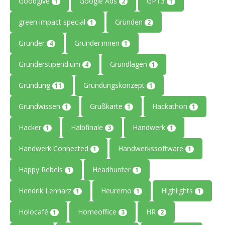
Goodgive
Google Ads
GPT3
1
2
1
green impact special
Gründen
1
2
Gründer
Gründer:innen
4
1
Gründerstipendium
Grundlagen
4
1
Gründung
Gründungskonzept
11
1
Grundwissen
Grußkarte
Hackathon
1
1
1
Hacker
Halbfinale
Handwerk
1
3
1
Handwerk Connected
Handwerkssoftware
1
1
Happy Rebels
Headhunter
1
1
Hendrik Lennarz
Heuremo
Highlights
1
1
1
Holocafé
Homeoffice
HR
1
3
2