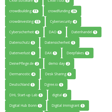
CRM-Software
CRM-Tool
1
1
crowdbuilding
crowdfunding
11
26
crowdinvesting
Cybersecurity
15
4
Cybersicherheit
DAO
Datenhandel
3
1
1
Datenschutz
Datensicherheit
5
1
Datenverlust
DAX
Deepfakes
1
1
1
DeinePflege.de
demo day
2
2
Dermanostic
Desk Sharing
4
1
Deutschland
Dgree.io
1
1
DHL Start-up Lab
digital
1
2
Digital Hub Bonn
Digital Immigrant
1
1