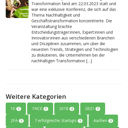
Transformation fand am 22.03.2023 statt und
war eine exklusive Konferenz, die sich auf das
Thema Nachhaltigkeit und
Geschäftstransformation konzentrierte. Die
Veranstaltung brachte
Entscheidungsträger:innen, Expert:innen und
Innovator:innen aus verschiedenen Branchen
und Disziplinen zusammen, um über die
neuesten Trends, Strategien und Technologien
zu diskutieren, die Unternehmen bei der
nachhaltigen Transformation […]
Weitere Kategorien
10
1NCE
2018
2021
1
1
3
1
2FA
7 erfolgreiche Startups
Aachen
1
1
2