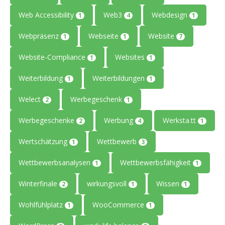
Web Accessibility
Web3
Webdesign
1
4
1
Webpräsenz
Webseite
Website
1
1
7
Website-Compliance
Websites
1
1
Weiterbildung
Weiterbildungen
1
1
Welect
Werbegeschenk
2
1
Werbegeschenke
Werbung
Werksta.tt
2
4
1
Wertschätzung
Wettbewerb
1
3
Wettbewerbsanalysen
Wettbewerbsfähigkeit
1
1
Winterfinale
wirkungsvoll
Wissen
2
1
1
Wohlfühlplatz
WooCommerce
1
1