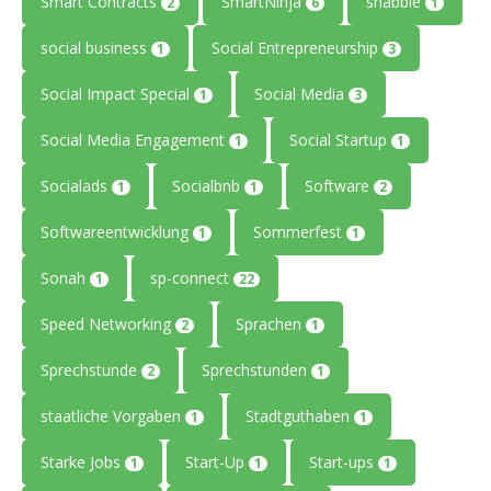
Smart Contracts
SmartNinja
snabble
2
6
1
social business
Social Entrepreneurship
1
3
Social Impact Special
Social Media
1
3
Social Media Engagement
Social Startup
1
1
Socialads
Socialbnb
Software
1
1
2
Softwareentwicklung
Sommerfest
1
1
Sonah
sp-connect
1
22
Speed Networking
Sprachen
2
1
Sprechstunde
Sprechstunden
2
1
staatliche Vorgaben
Stadtguthaben
1
1
Starke Jobs
Start-Up
Start-ups
1
1
1