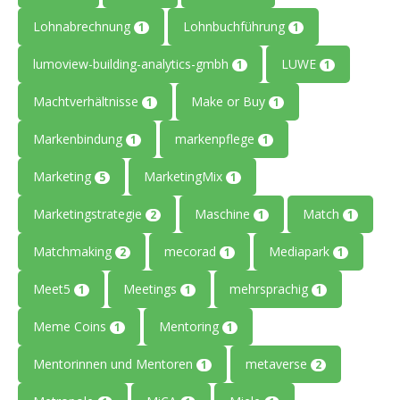
Lohnabrechnung
Lohnbuchführung
1
1
lumoview-building-analytics-gmbh
LUWE
1
1
Machtverhältnisse
Make or Buy
1
1
Markenbindung
markenpflege
1
1
Marketing
MarketingMix
5
1
Marketingstrategie
Maschine
Match
2
1
1
Matchmaking
mecorad
Mediapark
2
1
1
Meet5
Meetings
mehrsprachig
1
1
1
Meme Coins
Mentoring
1
1
Mentorinnen und Mentoren
metaverse
1
2