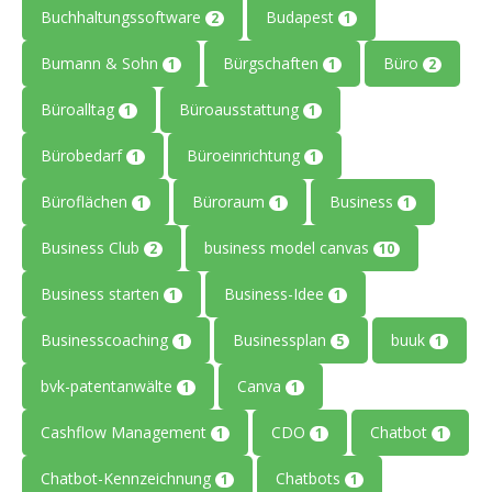
Buchhaltungssoftware
Budapest
2
1
Bumann & Sohn
Bürgschaften
Büro
1
1
2
Büroalltag
Büroausstattung
1
1
Bürobedarf
Büroeinrichtung
1
1
Büroflächen
Büroraum
Business
1
1
1
Business Club
business model canvas
2
10
Business starten
Business-Idee
1
1
Businesscoaching
Businessplan
buuk
1
5
1
bvk-patentanwälte
Canva
1
1
Cashflow Management
CDO
Chatbot
1
1
1
Chatbot-Kennzeichnung
Chatbots
1
1