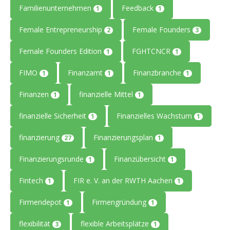
Familienunternehmen
Feedback
1
1
Female Entrepreneurship
Female Founders
2
3
Female Founders Edition
FGHTCNCR
1
1
FIMO
Finanzamt
Finanzbranche
1
1
1
Finanzen
finanzielle Mittel
1
1
finanzielle Sicherheit
Finanzielles Wachstum
1
1
finanzierung
Finanzierungsplan
27
1
Finanzierungsrunde
Finanzübersicht
1
1
Fintech
FIR e. V. an der RWTH Aachen
1
1
Firmendepot
Firmengründung
1
1
flexibilität
flexible Arbeitsplätze
3
1