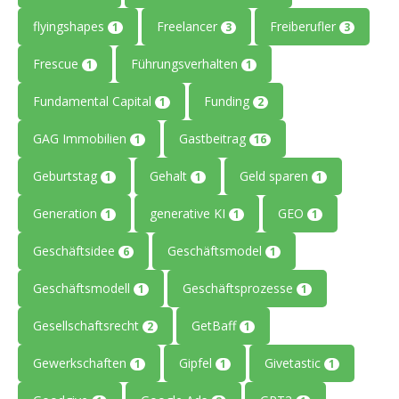
flyingshapes
Freelancer
Freiberufler
1
3
3
Frescue
Führungsverhalten
1
1
Fundamental Capital
Funding
1
2
GAG Immobilien
Gastbeitrag
1
16
Geburtstag
Gehalt
Geld sparen
1
1
1
Generation
generative KI
GEO
1
1
1
Geschäftsidee
Geschäftsmodel
6
1
Geschäftsmodell
Geschäftsprozesse
1
1
Gesellschaftsrecht
GetBaff
2
1
Gewerkschaften
Gipfel
Givetastic
1
1
1