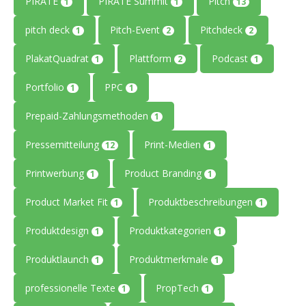
PIRATE
PIRATE Summit
Pitch
1
1
13
pitch deck
Pitch-Event
Pitchdeck
1
2
2
PlakatQuadrat
Plattform
Podcast
1
2
1
Portfolio
PPC
1
1
Prepaid-Zahlungsmethoden
1
Pressemitteilung
Print-Medien
12
1
Printwerbung
Product Branding
1
1
Product Market Fit
Produktbeschreibungen
1
1
Produktdesign
Produktkategorien
1
1
Produktlaunch
Produktmerkmale
1
1
professionelle Texte
PropTech
1
1