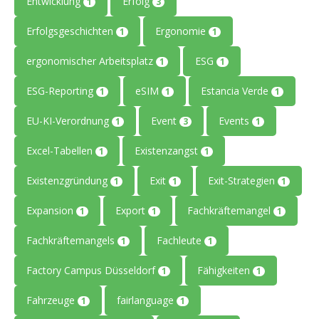
Entwicklung
Erfolg
1
3
Erfolgsgeschichten
Ergonomie
1
1
ergonomischer Arbeitsplatz
ESG
1
1
ESG-Reporting
eSIM
Estancia Verde
1
1
1
EU-KI-Verordnung
Event
Events
1
3
1
Excel-Tabellen
Existenzangst
1
1
Existenzgründung
Exit
Exit-Strategien
1
1
1
Expansion
Export
Fachkräftemangel
1
1
1
Fachkräftemangels
Fachleute
1
1
Factory Campus Düsseldorf
Fähigkeiten
1
1
Fahrzeuge
fairlanguage
1
1