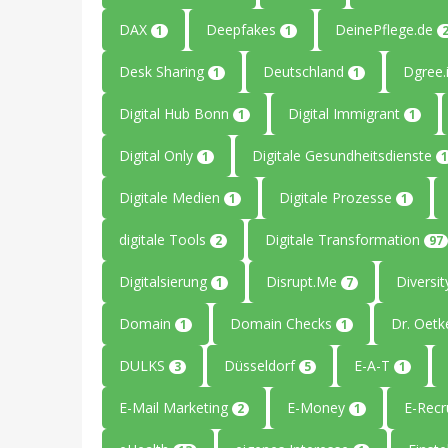
DAX
Deepfakes
DeinePflege.de
1
1
Desk Sharing
Deutschland
Dgree.
1
1
Digital Hub Bonn
Digital Immigrant
1
1
Digital Only
Digitale Gesundheitsdienste
1
1
Digitale Medien
Digitale Prozesse
1
1
digitale Tools
Digitale Transformation
2
97
Digitalsierung
Disrupt.Me
Diversi
1
7
Domain
Domain Checks
Dr. Oetk
1
1
DULKS
Düsseldorf
E-A-T
3
5
1
E-Mail Marketing
E-Money
E-Recr
2
1