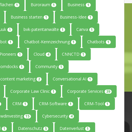
flächen
Büroraum
Business
1
1
1
Business starten
Business-Idee
1
1
uuk
bvk-patentanwälte
Canva
1
1
1
tbot
Chatbot-Kennzeichnung
Chatbots
1
1
1
ePioneers
Cloud
CNNCTD
1
4
1
comdocks
Community
1
1
content marketing
Conversational AI
2
1
Corporate Law Clinic
Corporate Services
1
39
CRM
CRM-Software
CRM-Tool
1
1
1
owdinvesting
Cybersecurity
15
4
l
Datenschutz
Datenverlust
1
5
1