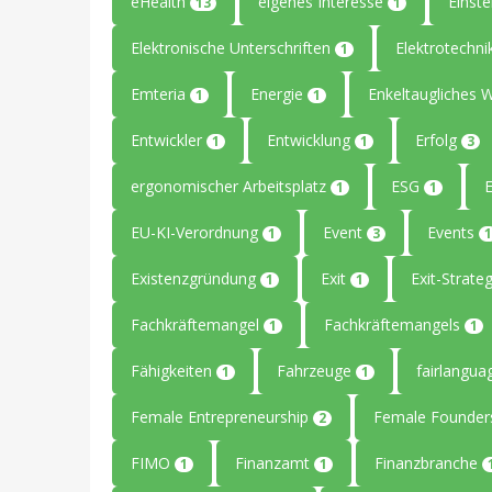
eHealth
eigenes Interesse
Einste
13
1
Elektronische Unterschriften
Elektrotechn
1
Emteria
Energie
Enkeltaugliches 
1
1
Entwickler
Entwicklung
Erfolg
1
1
3
ergonomischer Arbeitsplatz
ESG
1
1
EU-KI-Verordnung
Event
Events
1
3
1
Existenzgründung
Exit
Exit-Strate
1
1
Fachkräftemangel
Fachkräftemangels
1
1
Fähigkeiten
Fahrzeuge
fairlangu
1
1
Female Entrepreneurship
Female Founde
2
FIMO
Finanzamt
Finanzbranche
1
1