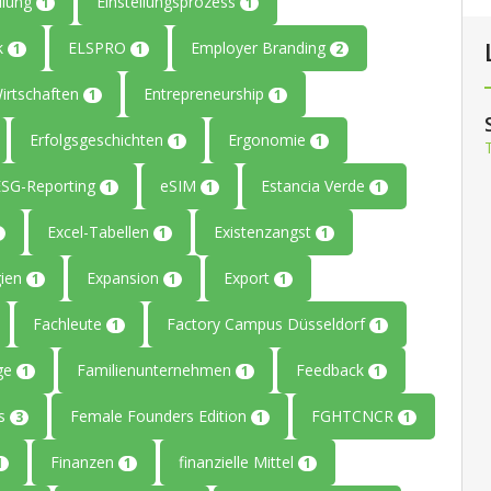
llung
Einstellungsprozess
1
1
ik
ELSPRO
Employer Branding
1
1
2
Wirtschaften
Entrepreneurship
1
1
Erfolgsgeschichten
Ergonomie
1
1
ESG-Reporting
eSIM
Estancia Verde
1
1
1
Excel-Tabellen
Existenzangst
1
1
gien
Expansion
Export
1
1
1
Fachleute
Factory Campus Düsseldorf
1
1
age
Familienunternehmen
Feedback
1
1
1
rs
Female Founders Edition
FGHTCNCR
3
1
1
Finanzen
finanzielle Mittel
1
1
1