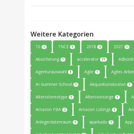
Weitere Kategorien
10
1NCE
2018
2021
1
1
3
1
Absicherung
accelerator
Adboni
1
71
Agenturauswahl
Agile
Agiles Arbe
1
1
AI-Summer-School
Akquisitionskosten
1
1
Altersstereotype
Altersvorsorge
A
1
1
Amazon FBA
Amazon Listings
An
2
1
Anlegerdatenraum
aparkado
App-
1
1