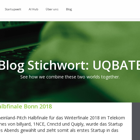
Startupwelt
AI Hub
Über uns
Blog
Blog Stichwort: UQBAT
See how we combine these two worlds together.
albfinale Bonn 2018
inland-Pitch Halbfinale für das Winterfinale 2018 im Telekom
es von billyard, 1NCE, Cnnctd und Quiply, wurde das Startup
 Abends gewählt und zieht somit als erstes Startup in das