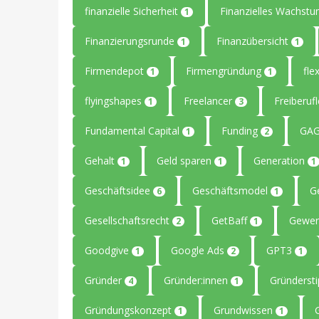
finanzielle Sicherheit
Finanzielles Wachst
1
Finanzierungsrunde
Finanzübersicht
1
1
Firmendepot
Firmengründung
flex
1
1
flyingshapes
Freelancer
Freiberuf
1
3
Fundamental Capital
Funding
GAG
1
2
Gehalt
Geld sparen
Generation
1
1
1
Geschäftsidee
Geschäftsmodel
G
6
1
Gesellschaftsrecht
GetBaff
Gewer
2
1
Goodgive
Google Ads
GPT3
1
2
1
Gründer
Gründer:innen
Gründerst
4
1
Gründungskonzept
Grundwissen
1
1