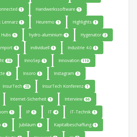
onnected
Handwerkssoftware
1
1
k Lennarz
Heuremo
Highlights
1
1
1
Hubs
hydro-aluminium
Hygenator
1
1
2
Import
individuell
Industrie 4.0
1
1
1
ght
InnoSep
Innovation
10
1
110
tte
Insoro
Instagram
1
1
1
InsurTech
InsurTech Konferenz
28
1
Internet-Sicherheit
Interview
1
66
Room
IP
IT
IT-Technik
1
1
4
1
up
Jubiläum
Kapitalbeschaffung
1
1
1