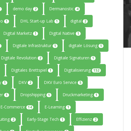
demo day
Dermanostic
2
2
4
io
DHL Start-up Lab
digital
1
1
2
Digital Marketz
Digital Native
1
1
Digitale Infrastruktur
digitale Lösung
1
1
Digitale Revolution
Digitale Signaturen
2
1
Digitales Brettspiel
Digitalisierung
1
152
ty
DKV
DKV Euro Service
1
2
5
er
Dropshipping
Druckmarketing
1
1
1
E-Commerce
E-Learning
14
1
uiting
Early-Stage Tech
Effizienz
2
1
2