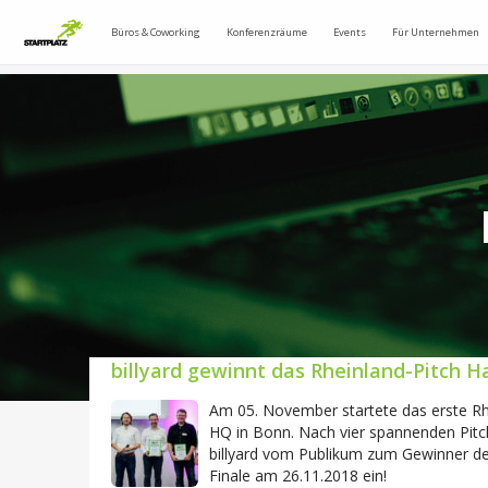
Büros & Coworking
Konferenzräume
Events
Für Unternehmen
billyard gewinnt das Rheinland-Pitch H
Am 05. November startete das erste Rhe
HQ in Bonn. Nach vier spannenden Pitch
billyard vom Publikum zum Gewinner des
Finale am 26.11.2018 ein!