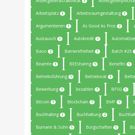
Arbeitgeberattraktivität
Arbeitgeberpflicht
1
Arbeitsplatz
Arbeitsraumgestaltung
1
1
Argumentieren
As Good As Pros
1
2
Austausch
Autokredit
Automatisi
1
1
Baoo
Barrierefreiheit
Batch #25
2
1
Beamte
BEEsharing
Benefits
1
1
1
Betriebsführung
Betriebsrat
Bet
1
1
Bewerbung
bezahlen
BFSG
1
1
1
Bitcoin
Blockchain
BMF
1
7
1
Buchhalting
Buchhaltung
Buchhal
1
2
Bumann & Sohn
Bürgschaften
B
1
1