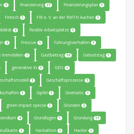
um
finanzierung
Finanzierungsplan
1
27
1
Fintech
FIR e. V. an der RWTH Aachen
1
1
ibilität
flexible Arbeitsplätze
3
1
ler
Frescue
Führungsverhalten
3
1
1
 Immobilien
Gastbeitrag
Geburtstag
1
16
1
generative KI
GEO
1
1
eschäftsmodell
Geschäftsprozesse
1
1
kschaften
Gipfel
Givetastic
1
1
1
green impact special
Gründen
1
2
ipendium
Grundlagen
Gründung
4
1
11
Grußkarte
Hackathon
Hacker
1
1
1