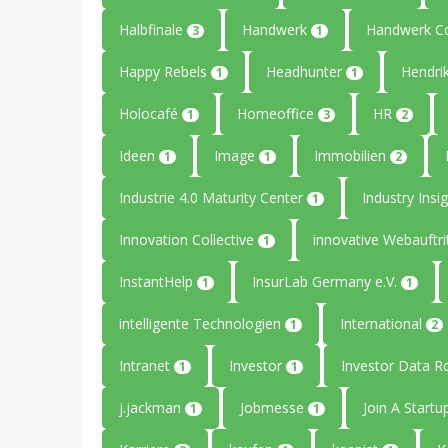
Halbfinale
Handwerk
Handwerk C
3
1
Happy Rebels
Headhunter
Hendri
1
1
Holocafé
Homeoffice
HR
1
3
2
Ideen
Image
Immobilien
1
1
2
Industrie 4.0 Maturity Center
Industry Insi
1
Innovation Collective
innovative Webauftri
1
InstantHelp
InsurLab Germany e.V.
1
1
intelligente Technologien
International
1
2
Intranet
Investor
Investor Data 
1
1
j.jackman
Jobmesse
Join A Start
1
1