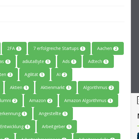
2FA
7 erfolgreiche Startups
Aachen
1
1
2
tas
adiutaByte
Ads
Adtech
1
1
1
1
iten
Agilität
AI
3
1
2
Aktien
Aktienmarkt
Algorithmus
1
1
2
lumni
Amazon
Amazon Algorithmus
2
2
1
erkennung
Angestellte
1
1
Entwicklung
Arbeitgeber
1
1