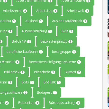
en
Arbeitnehmer:innen
Arbeitsmodelle
1
1
1
Arbeitsrecht
Arbeitstag
Arbeitswelt
3
1
1
asendia
Ausland
Auslandsaufenthalt
1
1
1
erung
Autovermietung
B2B
1
1
1
Batch 1#
Baukastenprinzip
1
1
1
berufliche Laufbahn
best-gruppe
1
1
ter@Home
Bewerberverfolgungssysteme
1
1
Bibliothek
Bildschirm
Billyard
1
1
2
Bonn
Bots
BotTalk
3
1
1
tungssoftware
Budapest
2
1
üro
Büroalltag
Büroausstattung
2
1
1