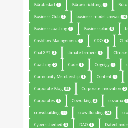
Bürobedarf
Büroeinrichtung
Büro
1
1
Business Club
business model canvas
2
10
Businesscoaching
Businessplan
b
1
5
Cashflow Management
CDO
Cha
1
1
ChatGPT
climate farmers
Climat
3
1
Coaching
Code
Cognigy
2
1
1
Community Membership
Content
1
1
Corporate Blog
Corporate Innovation
55
2
Corporates
Coworking
cozama
3
8
1
crowdbuilding
crowdfunding
cr
11
26
Cybersicherheit
DAO
Datenhande
3
1