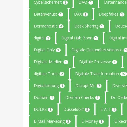
Cybersicherheit
DAO
Datenhande
3
1
Datenverlust
DAX
Deepfakes
1
1
1
Dermanostic
Desk Sharing
Deuts
4
1
digital
Digital Hub Bonn
Digital I
2
1
Digital Only
Digitale Gesundheitsdienste
1
1
Digitale Medien
Digitale Prozesse
1
1
digitale Tools
Digitale Transformation
2
97
Digitalsierung
Disrupt.Me
Diversi
1
7
Domain
Domain Checks
Dr. Oetk
1
1
DULKS
Düsseldorf
E-A-T
3
5
1
E-Mail Marketing
E-Money
E-Recr
2
1