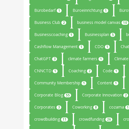
Bürobedarf
Büroeinrichtung
Büro
1
1
Business Club
business model canvas
2
10
Businesscoaching
Businessplan
b
1
5
Cashflow Management
CDO
Cha
1
1
ChatGPT
climate farmers
Climat
3
1
CNNCTD
Coaching
Code
1
2
1
Community Membership
Content
1
1
Corporate Blog
Corporate Innovation
55
2
Corporates
Coworking
cozama
3
8
1
crowdbuilding
crowdfunding
cr
11
26