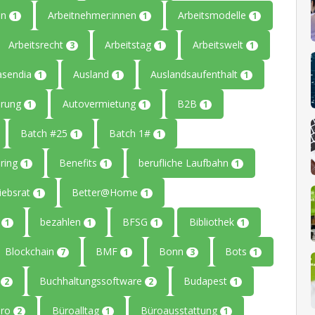
en
Arbeitnehmer:innen
Arbeitsmodelle
1
1
1
Arbeitsrecht
Arbeitstag
Arbeitswelt
3
1
1
asendia
Ausland
Auslandsaufenthalt
1
1
1
erung
Autovermietung
B2B
1
1
1
Batch #25
Batch 1#
1
1
ring
Benefits
berufliche Laufbahn
1
1
1
iebsrat
Better@Home
1
1
g
bezahlen
BFSG
Bibliothek
1
1
1
1
Blockchain
BMF
Bonn
Bots
7
1
3
1
g
Buchhaltungssoftware
Budapest
2
2
1
üro
Büroalltag
Büroausstattung
2
1
1