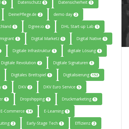
l
Datenschutz
Datensicherheit
1
5
1
DeinePflege.de
demo day
2
2
chland
Dgree.io
DHL Start-up Lab
1
1
1
mmigrant
Digital Marketz
Digital Native
1
1
1
Digitale Infrastruktur
digitale Lösung
1
1
Digitale Revolution
Digitale Signaturen
2
1
Digitales Brettspiel
Digitalisierung
1
152
ty
DKV
DKV Euro Service
1
2
5
er
Dropshipping
Druckmarketing
1
1
1
E-Commerce
E-Learning
14
1
uiting
Early-Stage Tech
Effizienz
2
1
2