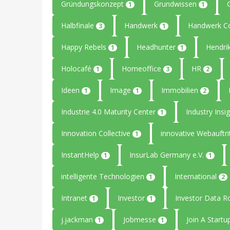
Gründungskonzept
Grundwissen
1
1
Halbfinale
Handwerk
Handwerk C
3
1
Happy Rebels
Headhunter
Hendri
1
1
Holocafé
Homeoffice
HR
1
3
2
Ideen
Image
Immobilien
1
1
2
Industrie 4.0 Maturity Center
Industry Insi
1
Innovation Collective
innovative Webauftri
1
InstantHelp
InsurLab Germany e.V.
1
1
intelligente Technologien
International
1
2
Intranet
Investor
Investor Data 
1
1
j.jackman
Jobmesse
Join A Start
1
1