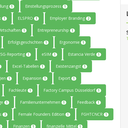
llung
Einstellungsprozess
1
1
ik
ELSPRO
Employer Branding
1
1
2
Wirtschaften
Entrepreneurship
1
1
Erfolgsgeschichten
Ergonomie
1
1
ESG-Reporting
eSIM
Estancia Verde
1
1
1
Excel-Tabellen
Existenzangst
1
1
gien
Expansion
Export
1
1
1
Fachleute
Factory Campus Düsseldorf
1
1
age
Familienunternehmen
Feedback
1
1
1
rs
Female Founders Edition
FGHTCNCR
3
1
1
Finanzen
finanzielle Mittel
1
1
1