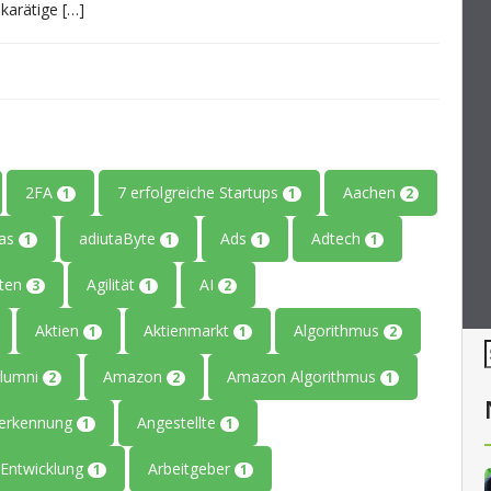
karätige […]
2FA
7 erfolgreiche Startups
Aachen
1
1
2
tas
adiutaByte
Ads
Adtech
1
1
1
1
iten
Agilität
AI
3
1
2
Aktien
Aktienmarkt
Algorithmus
1
1
2
lumni
Amazon
Amazon Algorithmus
2
2
1
erkennung
Angestellte
1
1
Entwicklung
Arbeitgeber
1
1