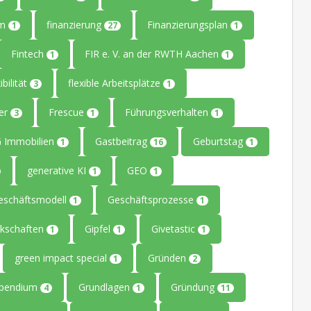
um
finanzierung
Finanzierungsplan
1
27
1
Fintech
FIR e. V. an der RWTH Aachen
1
1
ibilität
flexible Arbeitsplätze
3
1
ler
Frescue
Führungsverhalten
3
1
1
 Immobilien
Gastbeitrag
Geburtstag
1
16
1
generative KI
GEO
1
1
eschäftsmodell
Geschäftsprozesse
1
1
kschaften
Gipfel
Givetastic
1
1
1
green impact special
Gründen
1
2
ipendium
Grundlagen
Gründung
4
1
11