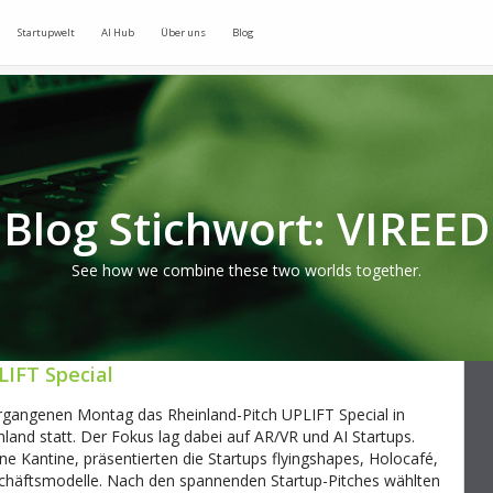
Startupwelt
AI Hub
Über uns
Blog
Blog Stichwort: VIREED
See how we combine these two worlds together.
LIFT Special
gangenen Montag das Rheinland-Pitch UPLIFT Special in
nd statt. Der Fokus lag dabei auf AR/VR und AI Startups.
e Kantine, präsentierten die Startups flyingshapes, Holocafé,
chäftsmodelle. Nach den spannenden Startup-Pitches wählten