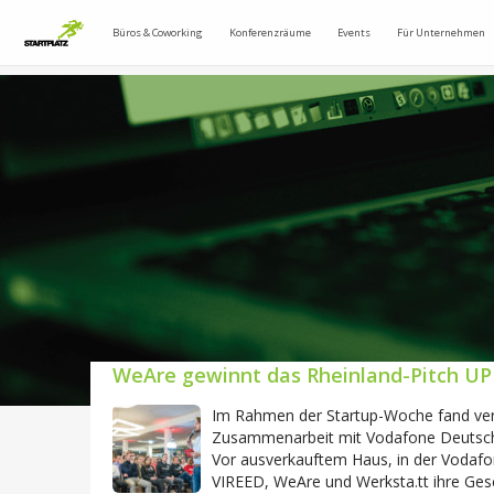
Büros & Coworking
Konferenzräume
Events
Für Unternehmen
WeAre gewinnt das Rheinland-Pitch UP
Im Rahmen der Startup-Woche fand ver
Zusammenarbeit mit Vodafone Deutschla
Vor ausverkauftem Haus, in der Vodafon
VIREED, WeAre und Werksta.tt ihre Ges