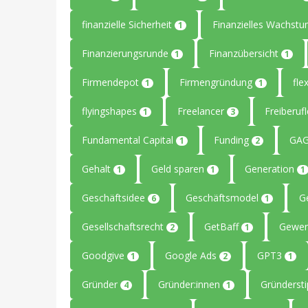
finanzielle Sicherheit
Finanzielles Wachst
1
Finanzierungsrunde
Finanzübersicht
1
1
Firmendepot
Firmengründung
flex
1
1
flyingshapes
Freelancer
Freiberuf
1
3
Fundamental Capital
Funding
GAG
1
2
Gehalt
Geld sparen
Generation
1
1
1
Geschäftsidee
Geschäftsmodel
G
6
1
Gesellschaftsrecht
GetBaff
Gewer
2
1
Goodgive
Google Ads
GPT3
1
2
1
Gründer
Gründer:innen
Gründerst
4
1