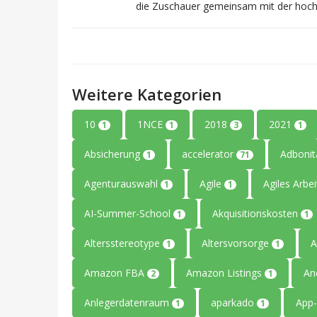
die Zuschauer gemeinsam mit der hoch
Weitere Kategorien
10
1NCE
2018
2021
1
1
3
1
Absicherung
accelerator
Adboni
1
71
Agenturauswahl
Agile
Agiles Arbe
1
1
AI-Summer-School
Akquisitionskosten
1
1
Altersstereotype
Altersvorsorge
A
1
1
Amazon FBA
Amazon Listings
An
2
1
Anlegerdatenraum
aparkado
App-
1
1