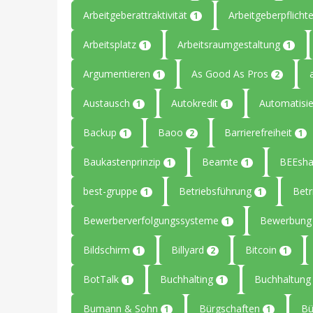
Arbeitgeberattraktivität
Arbeitgeberpflicht
1
Arbeitsplatz
Arbeitsraumgestaltung
1
1
Argumentieren
As Good As Pros
1
2
Austausch
Autokredit
Automatisi
1
1
Backup
Baoo
Barrierefreiheit
1
2
1
Baukastenprinzip
Beamte
BEEsha
1
1
best-gruppe
Betriebsführung
Betr
1
1
Bewerberverfolgungssysteme
Bewerbun
1
Bildschirm
Billyard
Bitcoin
1
2
1
BotTalk
Buchhalting
Buchhaltun
1
1
Bumann & Sohn
Bürgschaften
B
1
1