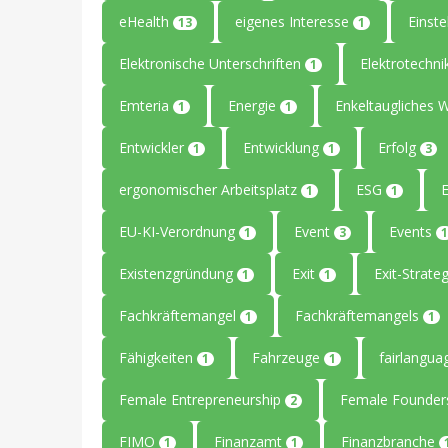
eHealth
eigenes Interesse
Einste
13
1
Elektronische Unterschriften
Elektrotechn
1
Emteria
Energie
Enkeltaugliches 
1
1
Entwickler
Entwicklung
Erfolg
1
1
3
ergonomischer Arbeitsplatz
ESG
1
1
EU-KI-Verordnung
Event
Events
1
3
1
Existenzgründung
Exit
Exit-Strate
1
1
Fachkräftemangel
Fachkräftemangels
1
1
Fähigkeiten
Fahrzeuge
fairlangu
1
1
Female Entrepreneurship
Female Founde
2
FIMO
Finanzamt
Finanzbranche
1
1