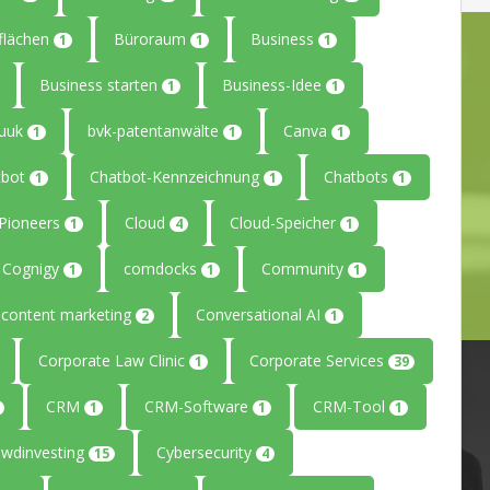
flächen
Büroraum
Business
1
1
1
Business starten
Business-Idee
1
1
uuk
bvk-patentanwälte
Canva
1
1
1
tbot
Chatbot-Kennzeichnung
Chatbots
1
1
1
ePioneers
Cloud
Cloud-Speicher
1
4
1
Cognigy
comdocks
Community
1
1
1
content marketing
Conversational AI
2
1
Corporate Law Clinic
Corporate Services
1
39
CRM
CRM-Software
CRM-Tool
1
1
1
owdinvesting
Cybersecurity
15
4