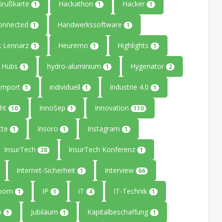
Grußkarte
Hackathon
Hacker
1
1
1
onnected
Handwerkssoftware
1
1
k Lennarz
Heuremo
Highlights
1
1
1
Hubs
hydro-aluminium
Hygenator
1
1
2
Import
individuell
Industrie 4.0
1
1
1
ght
InnoSep
Innovation
10
1
110
tte
Insoro
Instagram
1
1
1
InsurTech
InsurTech Konferenz
28
1
Internet-Sicherheit
Interview
1
66
Room
IP
IT
IT-Technik
1
1
4
1
up
Jubiläum
Kapitalbeschaffung
1
1
1