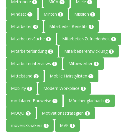
Metropole
MiCA
Miele
1
1
1
Mindset
Minten
Mission
1
1
1
Mitarbeiter
Mitarbeiter-Benefits
4
1
Mitarbeiter-Suche
Mitarbeiter-Zufriedenheit
1
1
Mitarbeiterbindung
Mitarbeiterentwicklung
2
1
Mitarbeiterinterviews
Mitbewerber
1
1
Mittelstand
Mobile Hairstylisten
2
1
Mobility
Modern Workplace
1
1
modularen Bauweise
Mönchengladbach
1
2
MOQO
Motivationsstrategien
1
1
moversXshakers
MVP
1
1