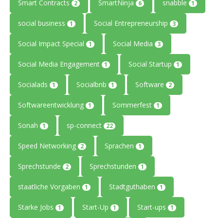
Smart Contracts
SmartNinja
snabble
2
6
1
social business
Social Entrepreneurship
1
3
Social Impact Special
Social Media
1
3
Social Media Engagement
Social Startup
1
1
Socialads
Socialbnb
Software
1
1
2
Softwareentwicklung
Sommerfest
1
1
Sonah
sp-connect
1
22
Speed Networking
Sprachen
2
1
Sprechstunde
Sprechstunden
2
1
staatliche Vorgaben
Stadtguthaben
1
1
Starke Jobs
Start-Up
Start-ups
1
1
1