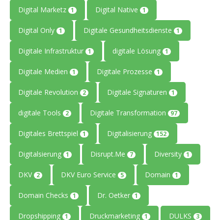
Digital Marketz
Digital Native
1
1
Digital Only
Digitale Gesundheitsdienste
1
1
Digitale Infrastruktur
digitale Lösung
1
1
Digitale Medien
Digitale Prozesse
1
1
Digitale Revolution
Digitale Signaturen
2
1
digitale Tools
Digitale Transformation
2
97
Digitales Brettspiel
Digitalisierung
1
152
Digitalsierung
Disrupt.Me
Diversity
1
7
1
DKV
DKV Euro Service
Domain
2
5
1
Domain Checks
Dr. Oetker
1
1
Dropshipping
Druckmarketing
DULKS
1
1
3