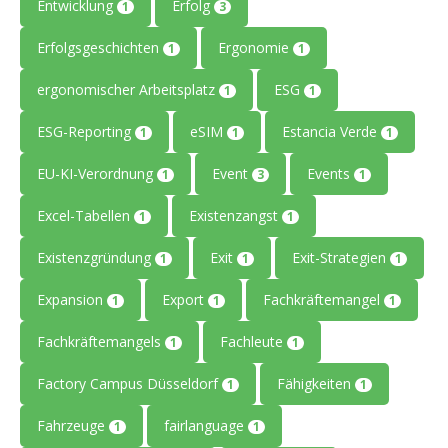
Entwicklung
Erfolg
1
3
Erfolgsgeschichten
Ergonomie
1
1
ergonomischer Arbeitsplatz
ESG
1
1
ESG-Reporting
eSIM
Estancia Verde
1
1
1
EU-KI-Verordnung
Event
Events
1
3
1
Excel-Tabellen
Existenzangst
1
1
Existenzgründung
Exit
Exit-Strategien
1
1
1
Expansion
Export
Fachkräftemangel
1
1
1
Fachkräftemangels
Fachleute
1
1
Factory Campus Düsseldorf
Fähigkeiten
1
1
Fahrzeuge
fairlanguage
1
1