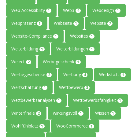
Web Accessibility
Web3
Webdesign
1
4
1
Webpräsenz
Webseite
Website
1
1
7
Website-Compliance
Websites
1
1
Weiterbildung
Weiterbildungen
1
1
Welect
Werbegeschenk
2
1
Werbegeschenke
Werbung
Werksta.tt
2
4
1
Wertschätzung
Wettbewerb
1
3
Wettbewerbsanalysen
Wettbewerbsfähigkeit
1
1
Winterfinale
wirkungsvoll
Wissen
2
1
1
Wohlfühlplatz
WooCommerce
1
1