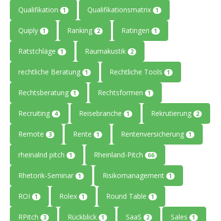
Qualifikation
Qualifikationsmatrix
1
1
Quiply
Ranking
Ratingen
1
2
1
Ratstchläge
Raumakustik
1
2
rechtliche Beratung
Rechtliche Tools
1
1
Rechtsberatung
Rechtsformen
1
1
Recruiting
Reisebranche
Rekrutierung
4
1
2
Remote
Rente
Rentenversicherung
3
1
1
rheinalnd pitch
Rheinland-Pitch
1
66
Rhetorik-Seminar
Risikomanagement
1
1
ROI
Rolex
Round Table
1
1
1
RPitch
Rückblick
SaaS
Sales
3
1
2
1