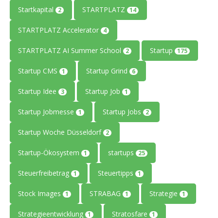
Startkapital
STARTPLATZ
2
14
STARTPLATZ Accelerator
4
STARTPLATZ AI Summer School
Startup
2
175
Startup CMS
Startup Grind
1
6
Startup Idee
Startup Job
3
1
Startup Jobmesse
Startup Jobs
1
2
Startup Woche Düsseldorf
2
Startup-Ökosystem
startups
1
25
Steuerfreibetrag
Steuertipps
1
1
Stock Images
STRABAG
Strategie
1
1
1
Strategieentwicklung
Stratosfare
1
1