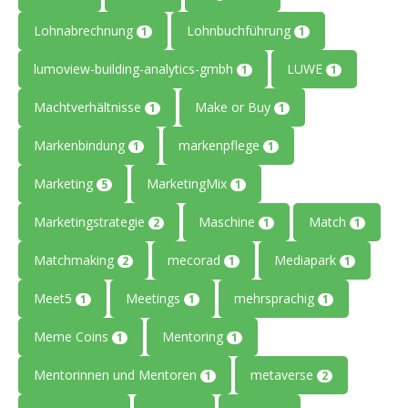
Lohnabrechnung
Lohnbuchführung
1
1
lumoview-building-analytics-gmbh
LUWE
1
1
Machtverhältnisse
Make or Buy
1
1
Markenbindung
markenpflege
1
1
Marketing
MarketingMix
5
1
Marketingstrategie
Maschine
Match
2
1
1
Matchmaking
mecorad
Mediapark
2
1
1
Meet5
Meetings
mehrsprachig
1
1
1
Meme Coins
Mentoring
1
1
Mentorinnen und Mentoren
metaverse
1
2