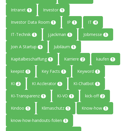
Intranet
Investor
1
1
Investor Data Room
IP
IT
1
1
4
IT-Technik
j.jackman
Jobmesse
1
1
1
Join A Startup
Jubiläum
1
1
Kapitalbeschaffung
Karriere
kaufen
1
2
1
keepist
Key Facts
Keyword
1
1
1
KI
KI Acclerator
KI-Chatbot
2
1
1
KI-Transparenz
KI-VO
kick-off
1
1
2
Kindoo
Klimaschutz
Know-how
1
1
1
know-how-handouts-folien
1