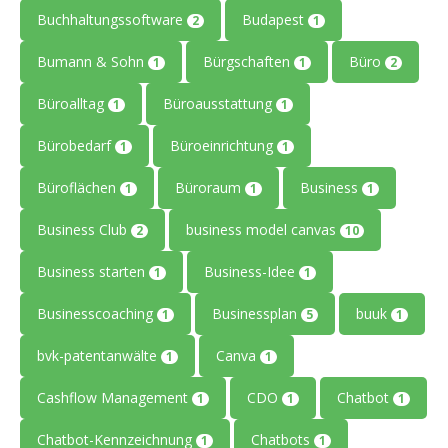
Buchhaltungssoftware
Budapest
2
1
Bumann & Sohn
Bürgschaften
Büro
1
1
2
Büroalltag
Büroausstattung
1
1
Bürobedarf
Büroeinrichtung
1
1
Büroflächen
Büroraum
Business
1
1
1
Business Club
business model canvas
2
10
Business starten
Business-Idee
1
1
Businesscoaching
Businessplan
buuk
1
5
1
bvk-patentanwälte
Canva
1
1
Cashflow Management
CDO
Chatbot
1
1
1
Chatbot-Kennzeichnung
Chatbots
1
1