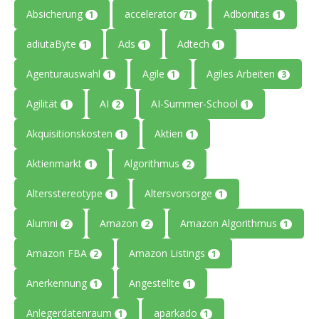
Absicherung
accelerator
Adbonitas
1
71
1
adiutaByte
Ads
Adtech
1
1
1
Agenturauswahl
Agile
Agiles Arbeiten
1
1
3
Agilität
AI
AI-Summer-School
1
2
1
Akquisitionskosten
Aktien
1
1
Aktienmarkt
Algorithmus
1
2
Altersstereotype
Altersvorsorge
1
1
Alumni
Amazon
Amazon Algorithmus
2
2
1
Amazon FBA
Amazon Listings
2
1
Anerkennung
Angestellte
1
1
Anlegerdatenraum
aparkado
1
1