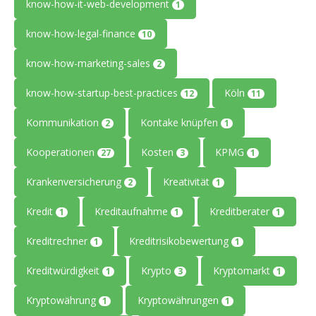
know-how-it-web-development
1
know-how-legal-finance
10
know-how-marketing-sales
2
know-how-startup-best-practices
Köln
12
11
Kommunikation
Kontake knüpfen
2
1
Kooperationen
Kosten
KPMG
27
3
1
Krankenversicherung
Kreativität
2
1
Kredit
Kreditaufnahme
Kreditberater
1
1
1
Kreditrechner
Kreditrisikobewertung
1
1
Kreditwürdigkeit
Krypto
Kryptomarkt
1
3
1
Kryptowährung
Kryptowährungen
1
1