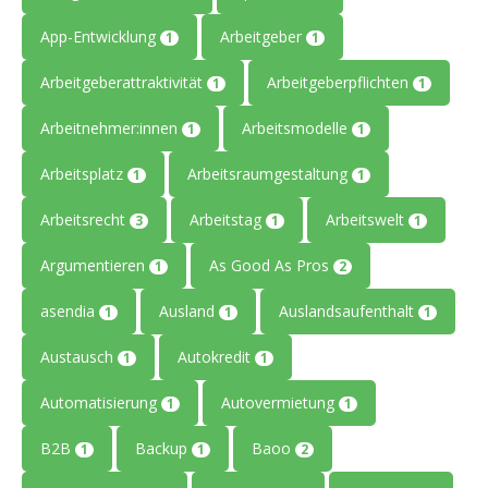
App-Entwicklung
Arbeitgeber
1
1
Arbeitgeberattraktivität
Arbeitgeberpflichten
1
1
Arbeitnehmer:innen
Arbeitsmodelle
1
1
Arbeitsplatz
Arbeitsraumgestaltung
1
1
Arbeitsrecht
Arbeitstag
Arbeitswelt
3
1
1
Argumentieren
As Good As Pros
1
2
asendia
Ausland
Auslandsaufenthalt
1
1
1
Austausch
Autokredit
1
1
Automatisierung
Autovermietung
1
1
B2B
Backup
Baoo
1
1
2