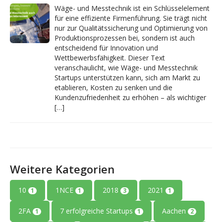
Wäge- und Messtechnik ist ein Schlüsselelement
für eine effiziente Firmenführung. Sie trägt nicht
nur zur Qualitätssicherung und Optimierung von
Produktionsprozessen bei, sondern ist auch
entscheidend für Innovation und
Wettbewerbsfähigkeit. Dieser Text
veranschaulicht, wie Wäge- und Messtechnik
Startups unterstützen kann, sich am Markt zu
etablieren, Kosten zu senken und die
Kundenzufriedenheit zu erhöhen – als wichtiger
[…]
Weitere Kategorien
10
1NCE
2018
2021
1
1
3
1
2FA
7 erfolgreiche Startups
Aachen
1
1
2