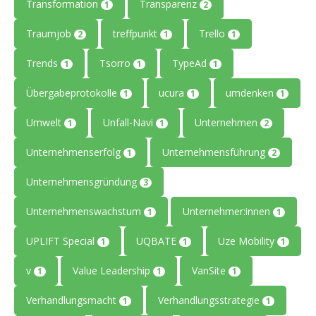
Transformation
Transparenz
1
2
Traumjob
treffpunkt
Trello
2
1
1
Trends
Tsorro
TypeAd
1
1
1
Übergabeprotokolle
ucura
umdenken
1
1
1
Umwelt
Unfall-Navi
Unternehmen
1
1
2
Unternehmenserfolg
Unternehmensführung
1
2
Unternehmensgründung
3
Unternehmenswachstum
Unternehmer:innen
1
1
UPLIFT Special
UQBATE
Uze Mobility
1
1
1
v
Value Leadership
VanSite
1
1
1
Verhandlungsmacht
Verhandlungsstrategie
1
1