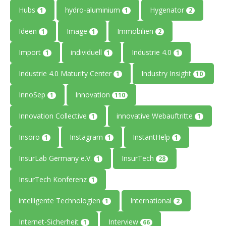
Hubs
hydro-aluminium
Hygenator
1
1
2
Ideen
Image
Immobilien
1
1
2
Import
individuell
Industrie 4.0
1
1
1
Industrie 4.0 Maturity Center
Industry Insight
1
10
InnoSep
Innovation
1
110
Innovation Collective
innovative Webauftritte
1
1
Insoro
Instagram
InstantHelp
1
1
1
InsurLab Germany e.V.
InsurTech
1
28
InsurTech Konferenz
1
intelligente Technologien
International
1
2
Internet-Sicherheit
Interview
1
66