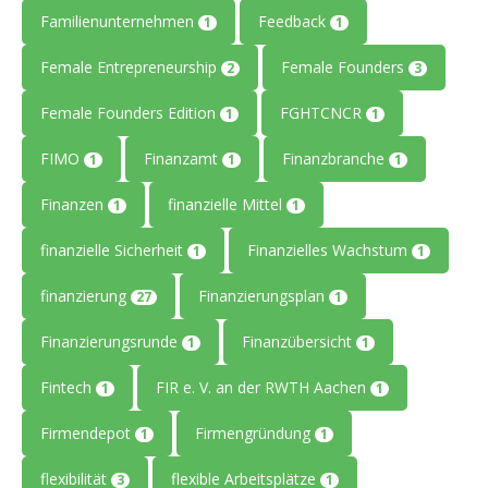
Familienunternehmen
Feedback
1
1
Female Entrepreneurship
Female Founders
2
3
Female Founders Edition
FGHTCNCR
1
1
FIMO
Finanzamt
Finanzbranche
1
1
1
Finanzen
finanzielle Mittel
1
1
finanzielle Sicherheit
Finanzielles Wachstum
1
1
finanzierung
Finanzierungsplan
27
1
Finanzierungsrunde
Finanzübersicht
1
1
Fintech
FIR e. V. an der RWTH Aachen
1
1
Firmendepot
Firmengründung
1
1
flexibilität
flexible Arbeitsplätze
3
1