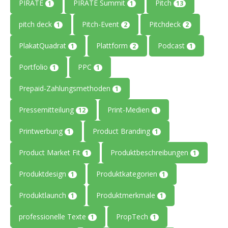
PIRATE
PIRATE Summit
Pitch
1
1
13
pitch deck
Pitch-Event
Pitchdeck
1
2
2
PlakatQuadrat
Plattform
Podcast
1
2
1
Portfolio
PPC
1
1
Prepaid-Zahlungsmethoden
1
Pressemitteilung
Print-Medien
12
1
Printwerbung
Product Branding
1
1
Product Market Fit
Produktbeschreibungen
1
1
Produktdesign
Produktkategorien
1
1
Produktlaunch
Produktmerkmale
1
1
professionelle Texte
PropTech
1
1