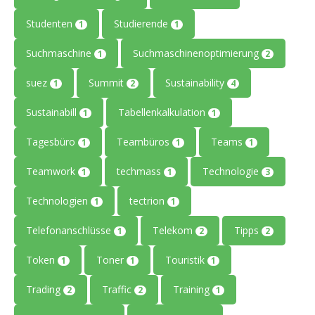
Studenten
Studierende
1
1
Suchmaschine
Suchmaschinenoptimierung
1
2
suez
Summit
Sustainability
1
2
4
Sustainabill
Tabellenkalkulation
1
1
Tagesbüro
Teambüros
Teams
1
1
1
Teamwork
techmass
Technologie
1
1
3
Technologien
tectrion
1
1
Telefonanschlüsse
Telekom
Tipps
1
2
2
Token
Toner
Touristik
1
1
1
Trading
Traffic
Training
2
2
1