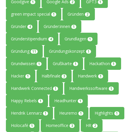
Goodgive
Google Ads
GPT3
1
2
1
green impact special
Gründen
1
2
Gründer
Gründer:innen
4
1
Gründerstipendium
Grundlagen
4
1
Gründung
Gründungskonzept
11
1
Grundwissen
Grußkarte
Hackathon
1
1
1
Hacker
Halbfinale
Handwerk
1
3
1
Handwerk Connected
Handwerkssoftware
1
1
Happy Rebels
Headhunter
1
1
Hendrik Lennarz
Heuremo
Highlights
1
1
1
Holocafé
Homeoffice
HR
1
3
2