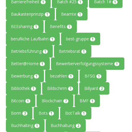
Barrierefreiheit
Batch #25
Batch 1#
1
1
1
Baukastenprinzip
Beamte
1
1
BEEsharing
Benefits
1
1
berufliche Laufbahn
best-gruppe
1
1
Betriebsführung
Betriebsrat
1
1
Better@Home
Bewerberverfolgungssysteme
1
1
Bewerbung
bezahlen
BFSG
1
1
1
Bibliothek
Bildschirm
Billyard
1
1
2
Bitcoin
Blockchain
BMF
1
7
1
Bonn
Bots
BotTalk
3
1
1
Buchhalting
Buchhaltung
1
2