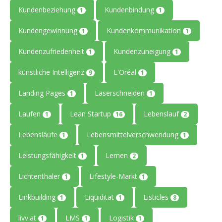
Kundenbeziehung
Kundenbindung
1
1
Kundengewinnung
Kundenkommunikation
1
1
Kundenzufriedenheit
Kundenzuneigung
1
1
künstliche Intelligenz
L'Oréal
9
1
Landing Pages
Laserschneiden
1
1
Laufen
Lean Startup
Lebenslauf
1
16
2
Lebensläufe
Lebensmittelverschwendung
1
1
Leistungsfähigkeit
Lernen
1
2
Lichtenthaler
Lifestyle-Markt
1
1
Linkbuilding
Liquidität
Listicles
1
1
8
livv.at
LMS
Logistik
1
1
1