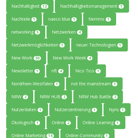
Nachhaltigkeit
Nachhaltigkeitsmanagement
12
1
Nachteile
naeco blue
Nemms
1
1
1
networking
Netzwerken
5
4
Netzwerkmöglichkeiten
neuer Technologien
1
1
New Work
New Work Week
30
4
Newsletter
nft
Nico Tico
1
4
1
Nordrhein-Westfalen
not the mainstream
1
1
NRW
NRW HUB
NRW Hub Battle
2
2
2
Nutzerdaten
Nutzerzentrierung
Nyris
1
1
1
Ökologisch
Online
Online Learning
1
2
1
Online Marketing
Online-Community
14
1