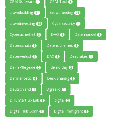
CRM-Software
CRM-Tool
1
1
crowdbuilding
crowdfunding
11
26
crowdinvesting
Cybersecurity
15
4
Cybersicherheit
DAO
Datenhandel
3
1
1
Datenschutz
Datensicherheit
5
1
Datenverlust
DAX
Deepfakes
1
1
1
DeinePflege.de
demo day
2
2
Dermanostic
Desk Sharing
4
1
Deutschland
Dgree.io
1
1
DHL Start-up Lab
digital
1
2
Digital Hub Bonn
Digital Immigrant
1
1