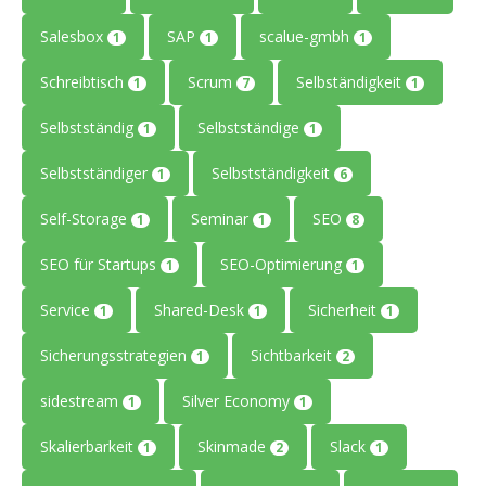
Salesbox
SAP
scalue-gmbh
1
1
1
Schreibtisch
Scrum
Selbständigkeit
1
7
1
Selbstständig
Selbstständige
1
1
Selbstständiger
Selbstständigkeit
1
6
Self-Storage
Seminar
SEO
1
1
8
SEO für Startups
SEO-Optimierung
1
1
Service
Shared-Desk
Sicherheit
1
1
1
Sicherungsstrategien
Sichtbarkeit
1
2
sidestream
Silver Economy
1
1
Skalierbarkeit
Skinmade
Slack
1
2
1