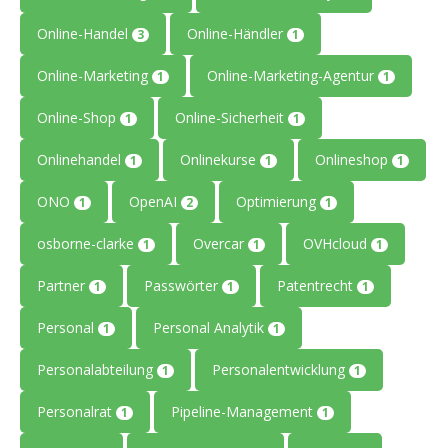
Online-Handel
Online-Händler
3
1
Online-Marketing
Online-Marketing-Agentur
1
1
Online-Shop
Online-Sicherheit
1
1
Onlinehandel
Onlinekurse
Onlineshop
1
1
1
ONO
OpenAI
Optimierung
1
2
1
osborne-clarke
Overcar
OVHcloud
1
1
1
Partner
Passwörter
Patentrecht
1
1
1
Personal
Personal Analytik
1
1
Personalabteilung
Personalentwicklung
1
1
Personalrat
Pipeline-Management
1
1