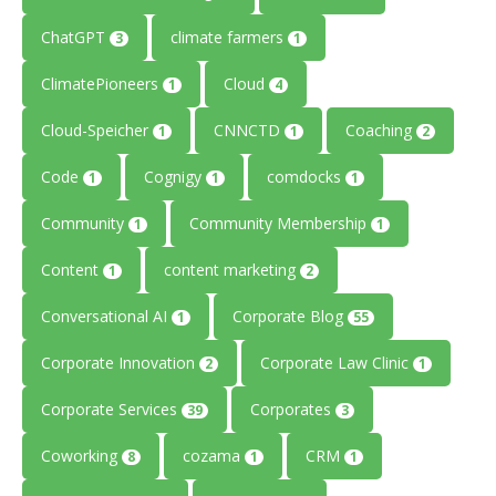
ChatGPT
climate farmers
3
1
ClimatePioneers
Cloud
1
4
Cloud-Speicher
CNNCTD
Coaching
1
1
2
Code
Cognigy
comdocks
1
1
1
Community
Community Membership
1
1
Content
content marketing
1
2
Conversational AI
Corporate Blog
1
55
Corporate Innovation
Corporate Law Clinic
2
1
Corporate Services
Corporates
39
3
Coworking
cozama
CRM
8
1
1