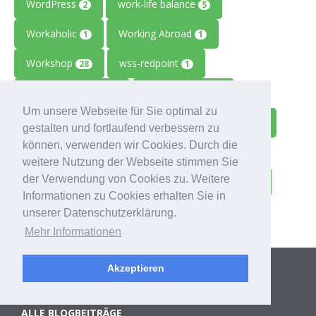
WordPress
work-life balance
2
5
Workaholic
Working Abroad
1
1
Workshop
wss-redpoint
28
1
Zahlungsausfälle
Zeiterfassung
1
1
Um unsere Webseite für Sie optimal zu
Zeitmanagement
Zeitreise
Ziele
2
1
1
gestalten und fortlaufend verbessern zu
können, verwenden wir Cookies. Durch die
Zolitron
Zoll
Zollwissen
1
1
1
weitere Nutzung der Webseite stimmen Sie
der Verwendung von Cookies zu. Weitere
Zoom
Zukunft
Zulieferbetriebe
1
1
1
Informationen zu Cookies erhalten Sie in
Zusammenarbeit
1
unserer Datenschutzerklärung.
Mehr Informationen
Kategorien
Akzeptieren
ALLE BLOGBEITRÄGE