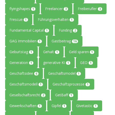
flyingshapes
Freelancer
Freiberufler
1
3
3
Frescue
Führungsverhalten
1
1
Fundamental Capital
Funding
1
2
GAG Immobilien
Gastbeitrag
1
16
Geburtstag
Gehalt
Geld sparen
1
1
1
Generation
generative KI
GEO
1
1
1
Geschäftsidee
Geschäftsmodel
6
1
Geschäftsmodell
Geschäftsprozesse
1
1
Gesellschaftsrecht
GetBaff
2
1
Gewerkschaften
Gipfel
Givetastic
1
1
1