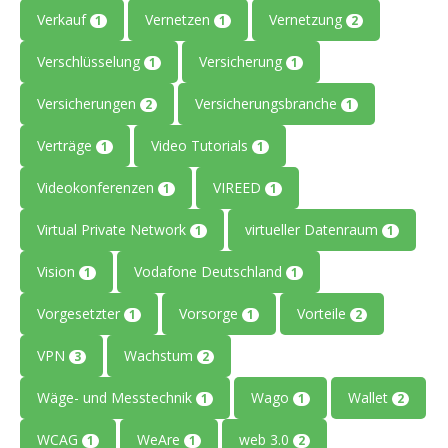
Verkauf
Vernetzen
Vernetzung
1
1
2
Verschlüsselung
Versicherung
1
1
Versicherungen
Versicherungsbranche
2
1
Verträge
Video Tutorials
1
1
Videokonferenzen
VIREED
1
1
Virtual Private Network
virtueller Datenraum
1
1
Vision
Vodafone Deutschland
1
1
Vorgesetzter
Vorsorge
Vorteile
1
1
2
VPN
Wachstum
3
2
Wäge- und Messtechnik
Wago
Wallet
1
1
2
WCAG
WeAre
web 3.0
1
1
2