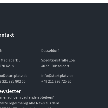
ontakt
ln
Düsseldorf
 Mediapark 5
Speditionstraße 15a
670 Köln
40221 Düsseldorf
fo@startplatz.de
info@startplatz.de
9 221 975 802 00
+49 211 936 725 20
ewsletter
mer auf dem Laufenden bleiben?
halte regelmäßig alle News aus dem