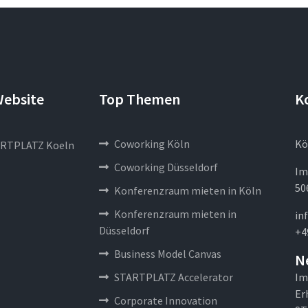
Website
Top Themen
K
Coworking Köln
Kö
RTPLATZ Koeln
Coworking Düsseldorf
Im
50
Konferenzraum mieten in Köln
Konferenzraum mieten in
in
Düsseldorf
+4
Business Model Canvas
N
STARTPLATZ Accelerator
Im
Er
Corporate Innovation