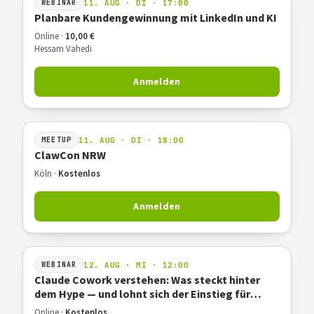
11. AUG · DI · 17:00
WEBINAR
Planbare Kundengewinnung mit LinkedIn und KI
Online ·
10,00 €
Hessam Vahedi
Anmelden
11. AUG · DI · 18:00
MEETUP
ClawCon NRW
Köln ·
Kostenlos
Anmelden
12. AUG · MI · 12:00
WEBINAR
Claude Cowork verstehen: Was steckt hinter
dem Hype — und lohnt sich der Einstieg für
deine Arbeit?
Online ·
Kostenlos