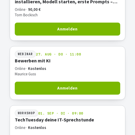
installieren, Modell starten, erste Prompts –
Hands-on
Online ·
90,00 €
Tom Bockisch
Anmelden
27. AUG · DO · 11:00
WEBINAR
Bewerben mit KI
Online ·
Kostenlos
Maurice Guss
Anmelden
01. SEP · DI · 09:00
WORKSHOP
TechTuesday deine IT-Sprechstunde
Online ·
Kostenlos