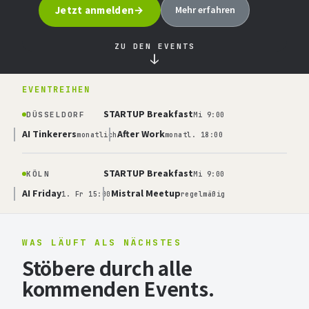
Jetzt anmelden
Mehr erfahren
ZU DEN EVENTS
↓
EVENTREIHEN
STARTUP Breakfast
DÜSSELDORF
Mi 9:00
AI Tinkerers
After Work
monatlich
monatl. 18:00
STARTUP Breakfast
KÖLN
Mi 9:00
AI Friday
Mistral Meetup
1. Fr 15:00
regelmäßig
WAS LÄUFT ALS NÄCHSTES
Stöbere durch alle
kommenden Events.