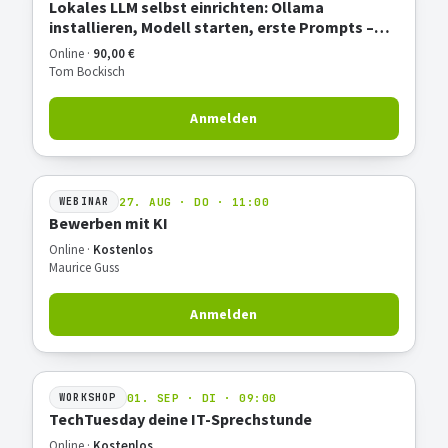
Lokales LLM selbst einrichten: Ollama
installieren, Modell starten, erste Prompts –
Hands-on
Online ·
90,00 €
Tom Bockisch
Anmelden
27. AUG · DO · 11:00
WEBINAR
Bewerben mit KI
Online ·
Kostenlos
Maurice Guss
Anmelden
01. SEP · DI · 09:00
WORKSHOP
TechTuesday deine IT-Sprechstunde
Online ·
Kostenlos