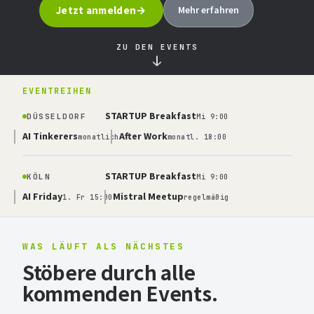
Jetzt anmelden
Mehr erfahren
ZU DEN EVENTS
↓
EVENTREIHEN
STARTUP Breakfast
DÜSSELDORF
Mi 9:00
AI Tinkerers
After Work
monatlich
monatl. 18:00
STARTUP Breakfast
KÖLN
Mi 9:00
AI Friday
Mistral Meetup
1. Fr 15:00
regelmäßig
WAS LÄUFT ALS NÄCHSTES
Stöbere durch alle
kommenden Events.