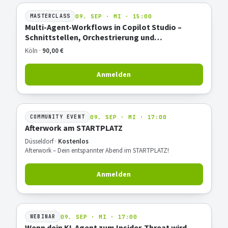
09. SEP · MI · 15:00
MASTERCLASS
Multi-Agent-Workflows in Copilot Studio –
Schnittstellen, Orchestrierung und
Praxisbeispiel
Köln ·
90,00 €
Anmelden
09. SEP · MI · 17:00
COMMUNITY EVENT
Afterwork am STARTPLATZ
Düsseldorf ·
Kostenlos
Afterwork – Dein entspannter Abend im STARTPLATZ!
Anmelden
09. SEP · MI · 17:00
WEBINAR
Wenn dein KI-Agent zum Insider-Threat wird